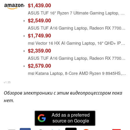
$1,439.00
ASUS TUF 16" Ryzen 7 Ultimate Gaming Laptop, 16" FHD+ 165Hz, AMD Ryzen 7 7735HS, AMD Radeon RX 7700S (Beats GeForce RTX 4060), 32GB DDR5 RAM, 1TB SSD, RGB Backlit KB, Wi-Fi 6, Windows 11 Home, Black
$2,549.00
ASUS TUF A16 Gaming Laptop, Radeon RX 7700S 8 GB(Beats RTX 4060), AMD Ryzen 7 7735HS(Up to 4.75 GHz, Beats i7-13620H), 16" FHD 165 Hz, 64 GB DDR5, 4 TB SSD, Wi-Fi 6, Windows 11 Pro, Accessories
$1,749.90
msi Vector 16 HX AI Gaming Laptop, 16" QHD+ IPS 240Hz,AMD Ryzen 9-8940HX Processor, GeForce RTX 5070 Ti, RGB Backlit, w/Mouse pad (Win 11, 16GB RAM | 1TB PCIe SSD)
$2,359.00
ASUS TUF A16 Gaming Laptop, Radeon RX 7700S 8 GB(Beats RTX 4060), AMD Ryzen 7 7735HS(Up to 4.75 GHz, Beats i7-13620H), 16" FHD 165 Hz, 64 GB DDR5, 2 TB SSD, Wi-Fi 6, Windows 11 Pro, Office 2024
$2,579.00
msi Katana Laptop, 8-Core AMD Ryzen 9 8945HS, 15.6" WQHD 165Hz IPS Display, NVIDIA GeForce RTX 4070, 64GB DDR5 4TB SSD, Four-Zone RGB Backlit Keyboard, Wi-Fi 6E, Win11 Home
v1.35
Обзоров электроники с этим видеопроцессором пока
нет.
Add as a preferred
source on Google