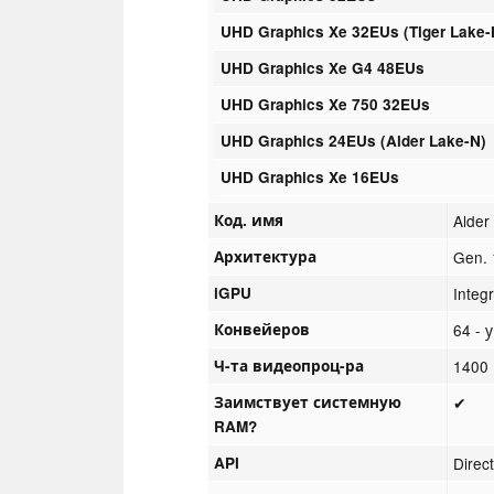
UHD Graphics Xe 32EUs (Tiger Lake-
UHD Graphics Xe G4 48EUs
UHD Graphics Xe 750 32EUs
UHD Graphics 24EUs (Alder Lake-N)
UHD Graphics Xe 16EUs
Код. имя
Alder
Архитектура
Gen. 
iGPU
Integ
Конвейеров
64 -
Ч-та видеопроц-ра
1400 
Заимствует системную
✔
RAM?
API
Direc