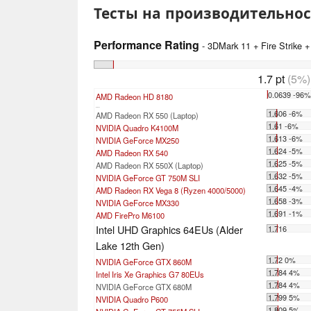
Тесты на производительнос
Performance Rating
- 3DMark 11 + Fire Strike 
1.7 pt
(5%)
0.0639 -96
AMD Radeon HD 8180
...
1.606 -6%
AMD Radeon RX 550 (Laptop)
1.61 -6%
NVIDIA Quadro K4100M
1.613 -6%
NVIDIA GeForce MX250
1.624 -5%
AMD Radeon RX 540
1.625 -5%
AMD Radeon RX 550X (Laptop)
1.632 -5%
NVIDIA GeForce GT 750M SLI
1.645 -4%
AMD Radeon RX Vega 8 (Ryzen 4000/5000)
1.658 -3%
NVIDIA GeForce MX330
1.691 -1%
AMD FirePro M6100
Intel UHD Graphics 64EUs (Alder
1.716
Lake 12th Gen)
1.72 0%
NVIDIA GeForce GTX 860M
1.784 4%
Intel Iris Xe Graphics G7 80EUs
1.784 4%
NVIDIA GeForce GTX 680M
1.799 5%
NVIDIA Quadro P600
1.809 5%