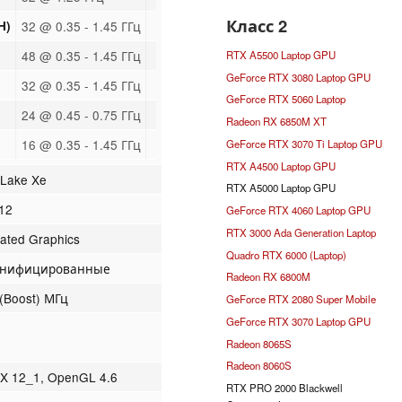
Класс 2
H)
32 @ 0.35 - 1.45 ГГц
48 @ 0.35 - 1.45 ГГц
RTX A5500 Laptop GPU
GeForce RTX 3080 Laptop GPU
32 @ 0.35 - 1.45 ГГц
GeForce RTX 5060 Laptop
24 @ 0.45 - 0.75 ГГц
Radeon RX 6850M XT
16 @ 0.35 - 1.45 ГГц
GeForce RTX 3070 Ti Laptop GPU
RTX A4500 Laptop GPU
 Lake Xe
RTX A5000 Laptop GPU
12
GeForce RTX 4060 Laptop GPU
RTX 3000 Ada Generation Laptop
rated Graphics
Quadro RTX 6000 (Laptop)
 унифицированные
Radeon RX 6800M
(Boost) МГц
GeForce RTX 2080 Super Mobile
GeForce RTX 3070 Laptop GPU
Radeon 8065S
Radeon 8060S
tX 12_1, OpenGL 4.6
RTX PRO 2000 Blackwell