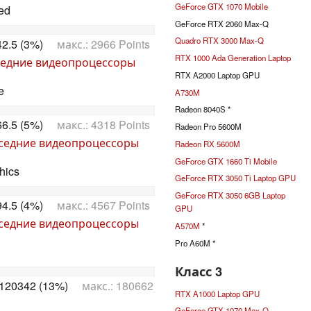
GeForce GTX 1070 Mobile
ed
GeForce RTX 2060 Max-Q
Quadro RTX 3000 Max-Q
2.5 (3%)
макс.: 2966 Points
RTX 1000 Ada Generation Laptop
едние видеопроцессоры
RTX A2000 Laptop GPU
e
A730M
Radeon 8040S *
6.5 (5%)
макс.: 4318 Points
Radeon Pro 5600M
седние видеопроцессоры
Radeon RX 5600M
GeForce GTX 1660 Ti Mobile
hics
GeForce RTX 3050 Ti Laptop GPU
GeForce RTX 3050 6GB Laptop
4.5 (4%)
макс.: 4567 Points
GPU
седние видеопроцессоры
A570M
*
Pro A60M *
Класс 3
120342 (13%)
макс.: 180662
RTX A1000 Laptop GPU
GeForce GTX 1070 Max-Q