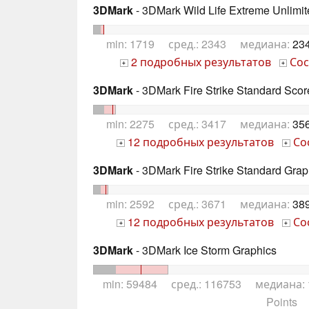
3DMark
- 3DMark Wild Life Extreme Unlimit
min: 1719 сред.: 2343 медиана:
234
2 подробных результатов
Сос
+
+
3DMark
- 3DMark Fire Strike Standard Scor
min: 2275 сред.: 3417 медиана:
356
12 подробных результатов
Со
+
+
3DMark
- 3DMark Fire Strike Standard Grap
min: 2592 сред.: 3671 медиана:
389
12 подробных результатов
Со
+
+
3DMark
- 3DMark Ice Storm Graphics
min: 59484 сред.: 116753 медиана:
Points