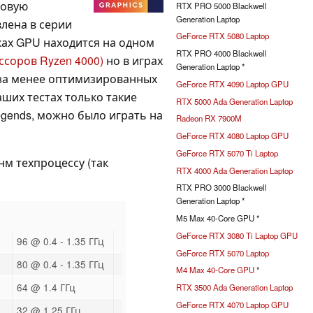
новую
RTX PRO 5000 Blackwell
Generation Laptop
влена в серии
GeForce RTX 5080 Laptop
рках GPU находится на одном
RTX PRO 4000 Blackwell
ссоров Ryzen 4000)
но в играх
Generation Laptop *
-за менее оптимизированных
GeForce RTX 4090 Laptop GPU
аших тестах только такие
RTX 5000 Ada Generation Laptop
gends, можно было играть на
Radeon RX 7900M
GeForce RTX 4080 Laptop GPU
GeForce RTX 5070 Ti Laptop
м техпроцессу (так
RTX 4000 Ada Generation Laptop
RTX PRO 3000 Blackwell
Generation Laptop *
M5 Max 40-Core GPU *
GeForce RTX 3080 Ti Laptop GPU
96 @ 0.4 - 1.35 ГГц
GeForce RTX 5070 Laptop
80 @ 0.4 - 1.35 ГГц
M4 Max 40-Core GPU
*
64 @ 1.4 ГГц
RTX 3500 Ada Generation Laptop
GeForce RTX 4070 Laptop GPU
32 @ 1.25 ГГц