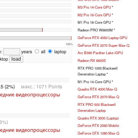
M3 Pro 14-Core GPU
*
M2 Pro 16-Core GPU
*
M1 Pro 16-Core GPU *
Radeon PRO W6600M *
GeForce RTX 4050 Laptop GPU
100%
GeForce RTX 2070 Super Max-Q
e:
years
all
laptop
Arc B390 Panther Lake iGPU
ktop
Radeon RX 6600S
RTX PRO 1000 Blackwell
Generation Laptop *
M1 Pro 14-Core GPU *
.5 (2%)
макс.: 1071 Points
Quadro RTX 4000 Max-Q
едние видеопроцессоры
GeForce RTX 2070 Max-Q
RTX PRO 500 Blackwell
Generation Laptop
Quadro RTX 3000 (Laptop)
6%)
GeForce RTX 2060 Mobile
едние видеопроцессоры
GeForce GTX 1080 Max-Q