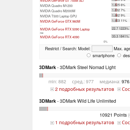
NVIDIA GeForce GT 755M SLI
1.825 6%
NVIDIA Quadro M1200
1.832 7%
NVIDIA Quadro M2000M
1.862 9%
NVIDIA T500 Laptop GPU
1.903 11%
NVIDIA GeForce GTX 960M
...
22.7 1223%
NVIDIA GeForce RTX 5090 Laptop
max:
33.3 1841%
NVIDIA GeForce RTX 4090
0%
Restrict / Search:
Model:
Max. ag
smartphone
des
3DMark
- 3DMark Steel Nomad Light
min: 882 сред.: 977 медиана:
976
2 подробных результатов
Сос
+
+
3DMark
- 3DMark Wild Life Unlimited
10921 Points
(
1 подробных результатов
Сос
+
+