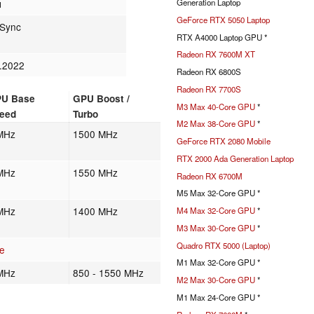
м
Generation Laptop
GeForce RTX 5050 Laptop
kSync
RTX A4000 Laptop GPU *
Radeon RX 7600M XT
.2022
Radeon RX 6800S
Radeon RX 7700S
U Base
GPU Boost /
M3 Max 40-Core GPU
*
eed
Turbo
M2 Max 38-Core GPU
*
MHz
1500 MHz
GeForce RTX 2080 Mobile
RTX 2000 Ada Generation Laptop
MHz
1550 MHz
Radeon RX 6700M
M5 Max 32-Core GPU *
MHz
1400 MHz
M4 Max 32-Core GPU
*
M3 Max 30-Core GPU
*
Quadro RTX 5000 (Laptop)
e
M1 Max 32-Core GPU *
MHz
850 - 1550 MHz
M2 Max 30-Core GPU
*
M1 Max 24-Core GPU *