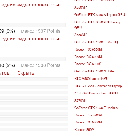
седние видеопроцессоры
A550M
*
GeForce RTX 3050 A Laptop GPU
GeForce RTX 3050 4GB Laptop
GPU
59 (3%)
макс.: 1537 Points
A530M
*
седние видеопроцессоры
GeForce GTX 1660 Ti Max-Q
Radeon RX 6550M
Radeon RX 6500M
Radeon RX 6550S
10 (2%)
макс.: 1336 Points
GeForce GTX 1060 Mobile
атов
Скрыть
-
RTX A500 Laptop GPU
RTX 500 Ada Generation Laptop
Arc B370 Panther Lake iGPU
A370M
GeForce GTX 1650 Ti Mobile
Radeon Pro 5500M
Radeon RX 5500M
Radeon 890M