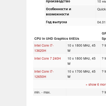
производство
10 н
Особенности и
Quic
возможности
Год выпуска
04.01
GP
CPU in UHD Graphics 64EUs
Sp
Intel Core i7-
10 x 1800 MHz, 45
? 
13620H
W
Intel Core 7 240H
10 x 1800 MHz, 45
? 
W
Intel Core i7-
10 x 1700 MHz, 45
? 
12650H
W
» show 6 mor
min. - max.
? 