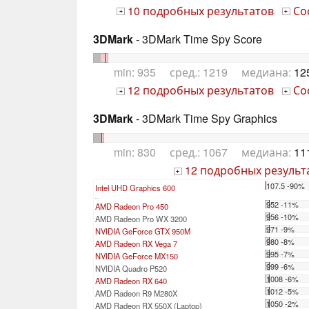
10 подробных результатов
Со
+
+
3DMark
- 3DMark Time Spy Score
min: 935 сред.: 1219 медиана:
12
12 подробных результатов
Со
+
+
3DMark
- 3DMark Time Spy Graphics
min: 830 сред.: 1067 медиана:
11
12 подробных результ
+
107.5 -90%
Intel UHD Graphics 600
...
952 -11%
AMD Radeon Pro 450
956 -10%
AMD Radeon Pro WX 3200
971 -9%
NVIDIA GeForce GTX 950M
980 -8%
AMD Radeon RX Vega 7
995 -7%
NVIDIA GeForce MX150
999 -6%
NVIDIA Quadro P520
1008 -6%
AMD Radeon RX 640
1012 -5%
AMD Radeon R9 M280X
1050 -2%
AMD Radeon RX 550X (Laptop)