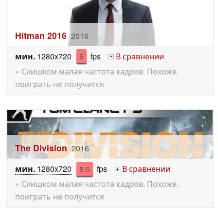
Hitman 2016
2016
мин.
1280x720
6
fps
В сравнении
+
» Слишком малая частота кадров. Похоже,
поиграть не получится
The Division
2016
мин.
1280x720
8.5
fps
В сравнении
+
» Слишком малая частота кадров. Похоже,
поиграть не получится