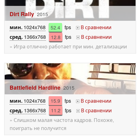
Dirt Rally
2015
мин.
1024x768
52.4
fps
В сравнении
+
сред.
1366x768
12.8
fps
В сравнении
+
» Игра отлично работает при мин. детализации
Battlefield Hardline
2015
мин.
1024x768
15.9
fps
В сравнении
+
сред.
1366x768
11.2
fps
В сравнении
+
» Слишком малая частота кадров. Похоже,
поиграть не получится