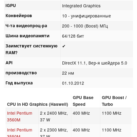
iGPU
Integrated Graphics
Конвейеров
10 - унифицированные
Ч-та видеопроц-ра
200 - 1000 (Boost) МГц
Шина видеопамяти
64/128 бит
Заимствует системную
✔
RAM?
API
DirectX 11.1, Вер-я шейдера 5.0
производство
22 нм
Год выпуска
01.10.2012
GPU Base
GPU Boost /
CPU in HD Graphics (Haswell)
Speed
Turbo
Intel Pentium
2 x 2400 MHz,
400 MHz
1100 MHz
3560M
37 W
Intel Pentium
2 x 2300 MHz,
400 MHz
1100 MHz
3550M
37 W