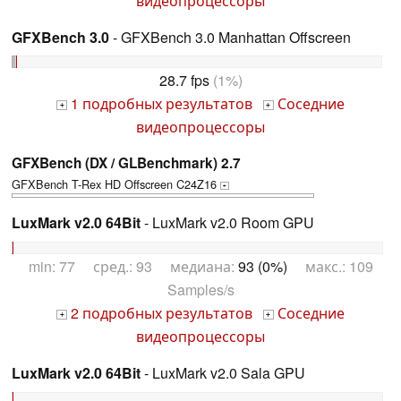
видеопроцессоры
GFXBench 3.0
- GFXBench 3.0 Manhattan Offscreen
28.7 fps
(1%)
1 подробных результатов
Соседние
+
+
видеопроцессоры
GFXBench (DX / GLBenchmark) 2.7
GFXBench T-Rex HD Offscreen C24Z16
+
LuxMark v2.0 64Bit
- LuxMark v2.0 Room GPU
min: 77 сред.: 93 медиана:
93 (0%)
макс.: 109
Samples/s
2 подробных результатов
Соседние
+
+
видеопроцессоры
LuxMark v2.0 64Bit
- LuxMark v2.0 Sala GPU