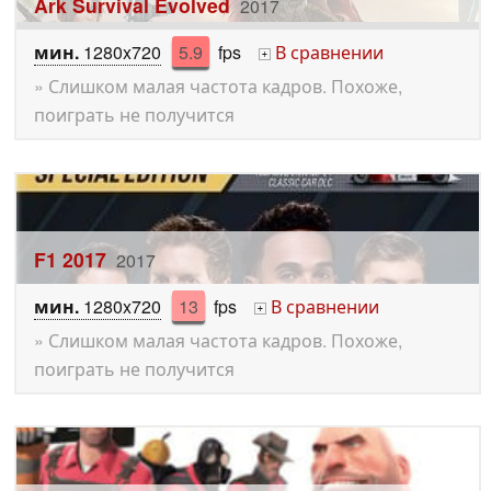
Ark Survival Evolved
2017
мин.
1280x720
5.9
fps
В сравнении
+
» Слишком малая частота кадров. Похоже,
поиграть не получится
F1 2017
2017
мин.
1280x720
13
fps
В сравнении
+
» Слишком малая частота кадров. Похоже,
поиграть не получится