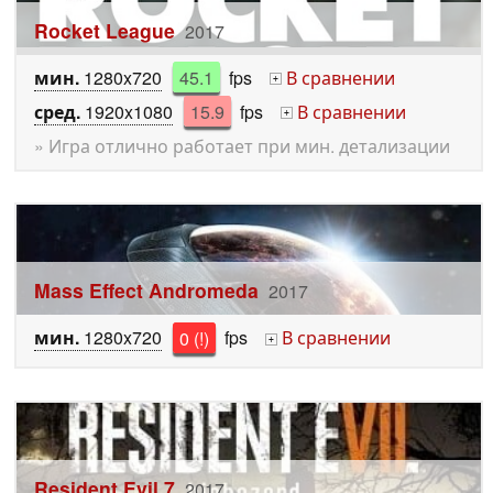
Rocket League
2017
мин.
1280x720
45.1
fps
В сравнении
+
сред.
1920x1080
15.9
fps
В сравнении
+
» Игра отлично работает при мин. детализации
Mass Effect Andromeda
2017
мин.
1280x720
0 (!)
fps
В сравнении
+
Resident Evil 7
2017