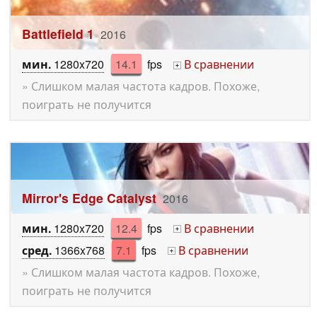
Battlefield 1
2016
мин.
1280x720
14.1
fps
В сравнении
+
» Слишком малая частота кадров. Похоже,
поиграть не получится
Mirror's Edge Catalyst
2016
мин.
1280x720
12.4
fps
В сравнении
+
сред.
1366x768
7.1
fps
В сравнении
+
» Слишком малая частота кадров. Похоже,
поиграть не получится