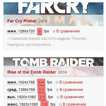
Far Cry Primal
2016
мин.
1280x720
9
fps
В сравнении
+
» Слишком малая частота кадров. Похоже,
поиграть не получится
Rise of the Tomb Raider
2016
мин.
1024x768
9.4
fps
В сравнении
+
сред.
1366x768
5.3
fps
В сравнении
+
выс.
1920x1080
2.5
fps
В сравнении
+
макс.
1920x1080
1.8
fps
В сравнении
+