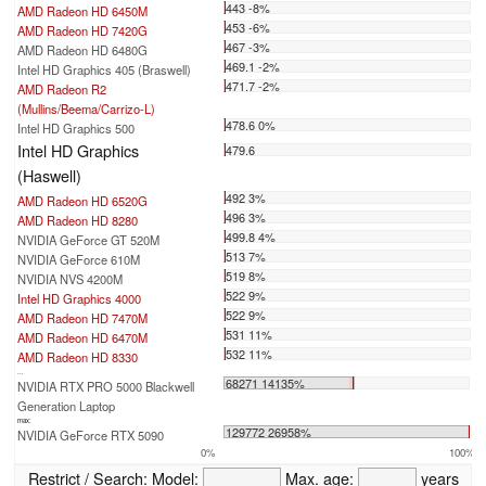
443 -8%
AMD Radeon HD 6450M
453 -6%
AMD Radeon HD 7420G
467 -3%
AMD Radeon HD 6480G
469.1 -2%
Intel HD Graphics 405 (Braswell)
471.7 -2%
AMD Radeon R2
(Mullins/Beema/Carrizo-L)
478.6 0%
Intel HD Graphics 500
Intel HD Graphics
479.6
(Haswell)
492 3%
AMD Radeon HD 6520G
496 3%
AMD Radeon HD 8280
499.8 4%
NVIDIA GeForce GT 520M
513 7%
NVIDIA GeForce 610M
519 8%
NVIDIA NVS 4200M
522 9%
Intel HD Graphics 4000
522 9%
AMD Radeon HD 7470M
531 11%
AMD Radeon HD 6470M
532 11%
AMD Radeon HD 8330
...
68271 14135%
NVIDIA RTX PRO 5000 Blackwell
Generation Laptop
max:
129772 26958%
NVIDIA GeForce RTX 5090
0%
100%
Restrict / Search:
Model:
Max. age:
years