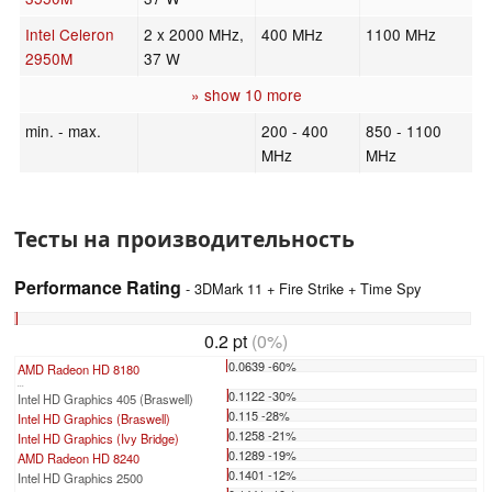
Intel Celeron
2 x 2000 MHz,
400 MHz
1100 MHz
2950M
37 W
» show 10 more
min. - max.
200 - 400
850 - 1100
MHz
MHz
Тесты на производительность
Performance Rating
- 3DMark 11 + Fire Strike + Time Spy
0.2 pt
(0%)
0.0639 -60%
AMD Radeon HD 8180
...
0.1122 -30%
Intel HD Graphics 405 (Braswell)
0.115 -28%
Intel HD Graphics (Braswell)
0.1258 -21%
Intel HD Graphics (Ivy Bridge)
0.1289 -19%
AMD Radeon HD 8240
0.1401 -12%
Intel HD Graphics 2500