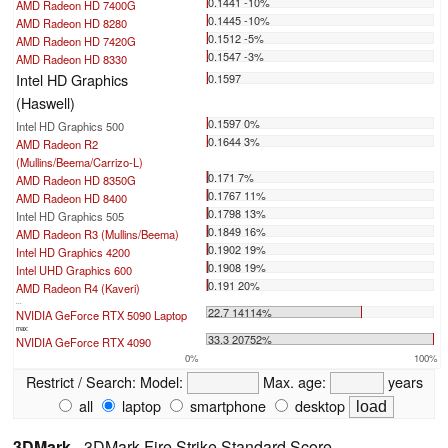
0.1441 -10%
AMD Radeon HD 7400G
0.1445 -10%
AMD Radeon HD 8280
0.1512 -5%
AMD Radeon HD 7420G
0.1547 -3%
AMD Radeon HD 8330
Intel HD Graphics
0.1597
(Haswell)
0.1597 0%
Intel HD Graphics 500
0.1644 3%
AMD Radeon R2
(Mullins/Beema/Carrizo-L)
0.171 7%
AMD Radeon HD 8350G
0.1767 11%
AMD Radeon HD 8400
0.1798 13%
Intel HD Graphics 505
0.1849 16%
AMD Radeon R3 (Mullins/Beema)
0.1902 19%
Intel HD Graphics 4200
0.1908 19%
Intel UHD Graphics 600
0.191 20%
AMD Radeon R4 (Kaveri)
...
22.7 14114%
NVIDIA GeForce RTX 5090 Laptop
max:
33.3 20752%
NVIDIA GeForce RTX 4090
0%
100%
Restrict / Search:
Model:
Max. age:
years
all
laptop
smartphone
desktop
3DMark
- 3DMark Fire Strike Standard Score