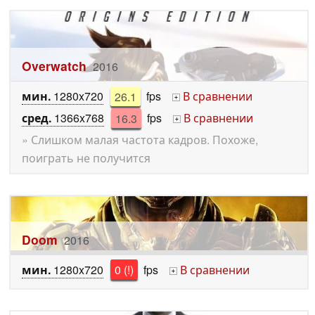
Overwatch
2016
мин.
1280x720
26.1
fps
В сравнении
+
сред.
1366x768
16.3
fps
В сравнении
+
» Слишком малая частота кадров. Похоже,
поиграть не получится
Doom
2016
мин.
1280x720
0 (!)
fps
В сравнении
+