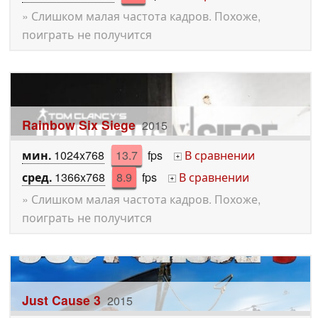
» Слишком малая частота кадров. Похоже,
поиграть не получится
Rainbow Six Siege
2015
мин.
1024x768
13.7
fps
В сравнении
+
сред.
1366x768
8.9
fps
В сравнении
+
» Слишком малая частота кадров. Похоже,
поиграть не получится
Just Cause 3
2015