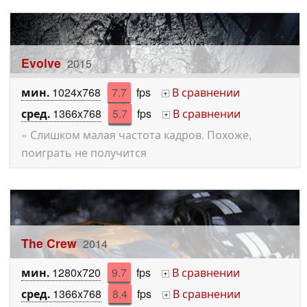
Evolve
2015
мин.
1024x768
7.7
fps
В сравнении
+
сред.
1366x768
5.7
fps
В сравнении
+
» Слишком малая частота кадров. Похоже,
поиграть не получится
The Crew
2014
мин.
1280x720
9.7
fps
В сравнении
+
сред.
1366x768
8.4
fps
В сравнении
+