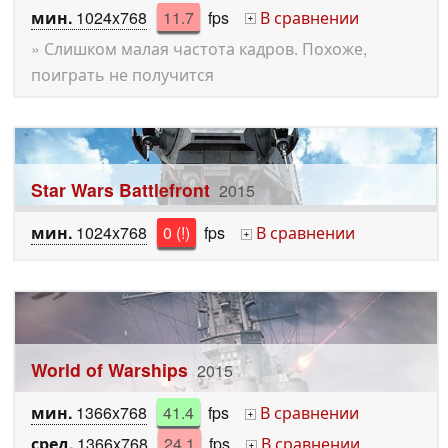
мин.
1024x768
11.7
fps
В сравнении
+
» Слишком малая частота кадров. Похоже,
поиграть не получится
Star Wars Battlefront
2015
мин.
1024x768
0 (!)
fps
В сравнении
+
World of Warships
2015
мин.
1366x768
41.4
fps
В сравнении
+
сред.
1366x768
24.1
fps
В сравнении
+