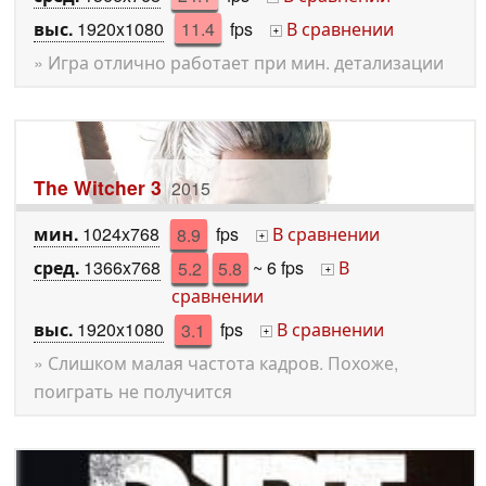
выс.
1920x1080
11.4
fps
В сравнении
+
» Игра отлично работает при мин. детализации
The Witcher 3
2015
мин.
1024x768
8.9
fps
В сравнении
+
сред.
1366x768
5.2
5.8
~ 6 fps
В
+
сравнении
выс.
1920x1080
3.1
fps
В сравнении
+
» Слишком малая частота кадров. Похоже,
поиграть не получится