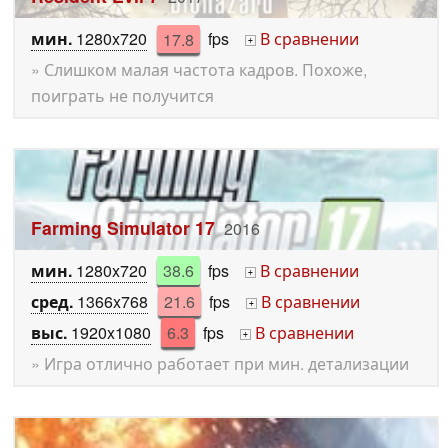
мин.
1280x720
17.8
fps
В сравнении
+
» Слишком малая частота кадров. Похоже,
поиграть не получится
Farming Simulator 17
2016
мин.
1280x720
38.6
fps
В сравнении
+
сред.
1366x768
21.6
fps
В сравнении
+
выс.
1920x1080
6.3
fps
В сравнении
+
» Игра отлично работает при мин. детализации