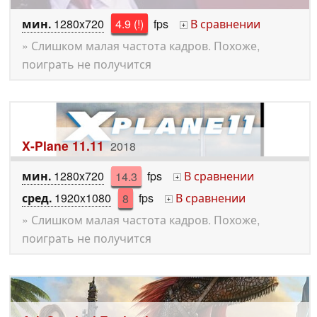
мин.
1280x720
4.9 (!)
fps
В сравнении
+
» Слишком малая частота кадров. Похоже,
поиграть не получится
X-Plane 11.11
2018
мин.
1280x720
14.3
fps
В сравнении
+
сред.
1920x1080
8
fps
В сравнении
+
» Слишком малая частота кадров. Похоже,
поиграть не получится