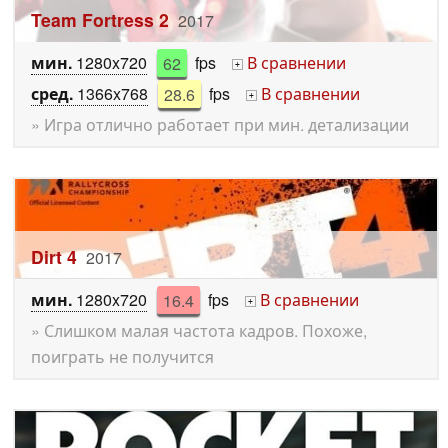
Team Fortress 2
2017
мин.
1280x720
62
fps
В сравнении
+
сред.
1366x768
28.6
fps
В сравнении
+
» Игра отлично работает при мин. детализации
Dirt 4
2017
мин.
1280x720
16.4
fps
В сравнении
+
» Слишком малая частота кадров. Похоже,
поиграть не получится