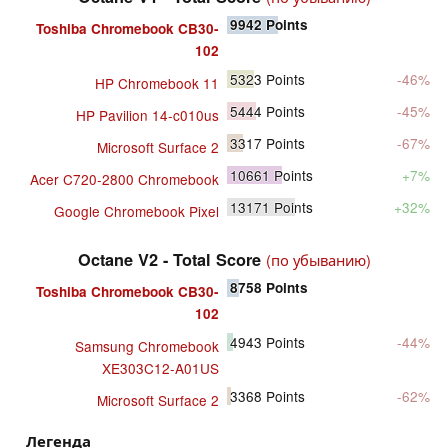
9942
Points
Toshiba Chromebook CB30-
102
5323
Points
-46%
HP Chromebook 11
5444
Points
-45%
HP Pavilion 14-c010us
3317
Points
-67%
Microsoft Surface 2
10661
Points
+7%
Acer C720-2800 Chromebook
13171
Points
+32%
Google Chromebook Pixel
Octane V2 - Total Score
(по убыванию)
8758
Points
Toshiba Chromebook CB30-
102
4943
Points
-44%
Samsung Chromebook
XE303C12-A01US
3368
Points
-62%
Microsoft Surface 2
Легенда