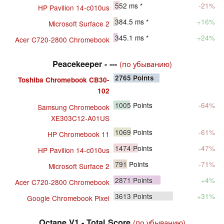
552
ms *
-21%
HP Pavilion 14-c010us
384.5
ms *
+16%
Microsoft Surface 2
345.1
ms *
+24%
Acer C720-2800 Chromebook
Peacekeeper - ---
(по убыванию)
2765
Points
Toshiba Chromebook CB30-
102
1005
Points
-64%
Samsung Chromebook
XE303C12-A01US
1069
Points
-61%
HP Chromebook 11
1474
Points
-47%
HP Pavilion 14-c010us
791
Points
-71%
Microsoft Surface 2
2871
Points
+4%
Acer C720-2800 Chromebook
3613
Points
+31%
Google Chromebook Pixel
Octane V1 - Total Score
(по убыванию)