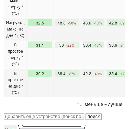
макс.
сверху *
(°C)
Нагрузка,
32.5
48.8
46.6
42.8
-50%
-43%
-32%
макс. на
дне * (°C)
В
31.1
38
36.4
38.6
-22%
-17%
-24%
простое
сверху *
(°C)
В
30.2
38.4
42.2
35.4
-27%
-40%
-17%
простое
на дне *
(°C)
* ... меньше = лучше