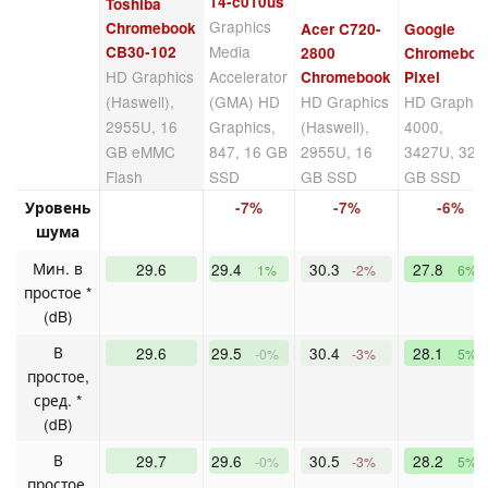
14-c010us
Toshiba
Graphics
Chromebook
Acer C720-
Google
Media
CB30-102
2800
Chromeboo
HD Graphics
Accelerator
Chromebook
Pixel
(Haswell),
(GMA) HD
HD Graphics
HD Graphic
2955U, 16
Graphics,
(Haswell),
4000,
GB eMMC
847, 16 GB
2955U, 16
3427U, 32
Flash
SSD
GB SSD
GB SSD
Уровень
-7%
-7%
-6%
шума
Мин. в
29.6
29.4
30.3
27.8
1%
-2%
6%
простое *
(dB)
В
29.6
29.5
30.4
28.1
-0%
-3%
5%
простое,
сред. *
(dB)
В
29.7
29.6
30.5
28.2
-0%
-3%
5%
простое,