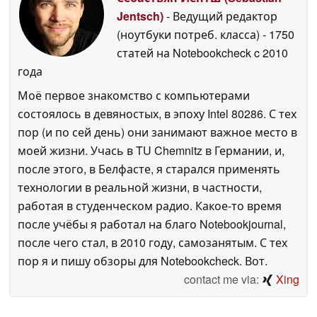
Jentsch)
- Ведущий редактор
(ноутбуки потреб. класса)
- 1750
статей на Notebookcheck
c 2010
года
Моё первое знакомство с компьютерами
состоялось в девяностых, в эпоху Intel 80286. С тех
пор (и по сей день) они занимают важное место в
моей жизни. Учась в TU Chemnitz в Германии, и,
после этого, в Белфасте, я старался применять
технологии в реальной жизни, в частности,
работая в студенческом радио. Какое-то время
после учёбы я работал на благо Notebookjournal,
после чего стал, в 2010 году, самозанятым. С тех
пор я и пишу обзоры для Notebookcheck. Вот.
contact me via:
Xing