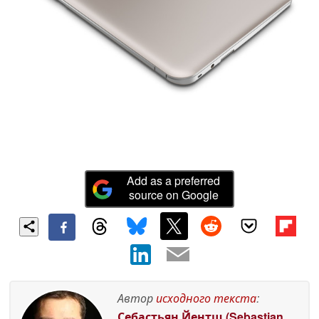
Add as a preferred
source on Google
Автор
исходного текста
:
Себастьян Йентш (Sebastian