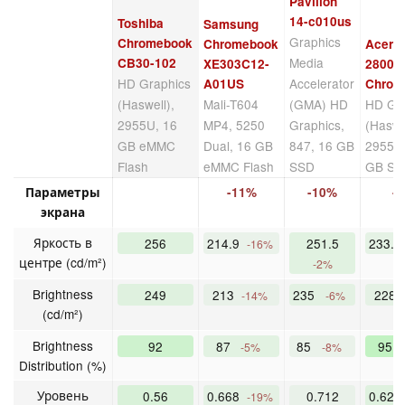
Pavilion
14-c010us
Toshiba
Samsung
Graphics
Chromebook
Chromebook
Acer 
Media
CB30-102
XE303C12-
2800
HD Graphics
Accelerator
A01US
Chrom
(Haswell),
Mali-T604
(GMA) HD
HD Gr
2955U, 16
MP4, 5250
Graphics,
(Haswe
GB eMMC
Dual, 16 GB
847, 16 GB
2955U
Flash
eMMC Flash
SSD
GB SS
Параметры
-11%
-10%
-
экрана
Яркость в
256
214.9
251.5
233.8
-16%
центре (cd/m²)
-2%
Brightness
249
213
235
228
-14%
-6%
(cd/m²)
Brightness
92
87
85
95
-5%
-8%
Distribution (%)
Уровень
0.56
0.668
0.712
0.624
-19%