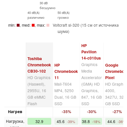
30 dB
бесшумно
40 dB(A)
50 dB(A)
различимо
громко
min:
, med:
, max:
Voltcraft sl-320 (15 см от источника
шума)
HP
Pavilion
14-c010us
Toshiba
Graphics
Chromebook
HP
Google
Media
CB30-102
Chromebook
Chromeboo
HD Graphics
Accelerator
11
Pixel
(Haswell),
Mali-T604
(GMA) HD
HD Graphic
2955U, 16
MP4, 5250
Graphics,
4000,
GB eMMC
Dual, 16 GB
847, 16 GB
3427U, 32
Flash
SSD
SSD
GB SSD
Нагрев
-35%
-30%
-27%
Нагрузка,
32.9
45.6
38.8
44.6
-39%
-18%
-36%