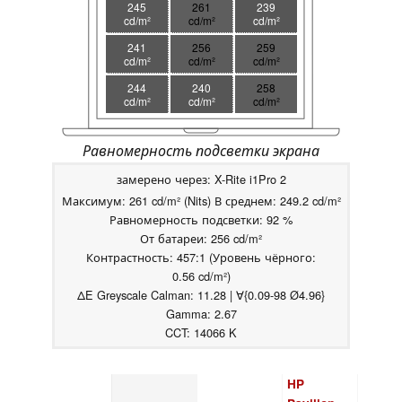
245
261
239
cd/m²
cd/m²
cd/m²
241
256
259
cd/m²
cd/m²
cd/m²
244
240
258
cd/m²
cd/m²
cd/m²
Равномерность подсветки экрана
замерено через: X-Rite i1Pro 2
Максимум: 261 cd/m² (Nits) В среднем: 249.2 cd/m²
Равномерность подсветки: 92 %
От батареи: 256 cd/m²
Контрастность: 457:1 (Уровень чёрного:
0.56 cd/m²)
ΔE Greyscale Calman: 11.28 | ∀{0.09-98 Ø4.96}
Gamma: 2.67
CCT: 14066 K
HP