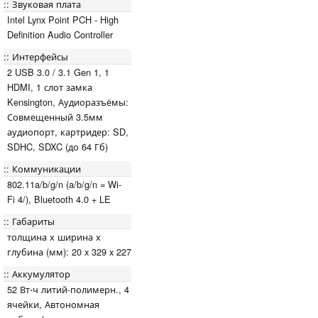
Звуковая плата
Intel Lynx Point PCH - High
Definition Audio Controller
Интерфейсы
2 USB 3.0 / 3.1 Gen 1, 1
HDMI, 1 слот замка
Kensington, Аудиоразъёмы:
Совмещенный 3.5мм
аудиопорт, картридер: SD,
SDHC, SDXC (до 64 Гб)
Коммуникации
802.11a/b/g/n (a/b/g/n = Wi-
Fi 4/), Bluetooth 4.0 + LE
Габариты
толщина х ширина х
глубина (мм): 20 x 329 x 227
Аккумулятор
52 Вт⋅ч литий-полимерн., 4
ячейки, Автономная