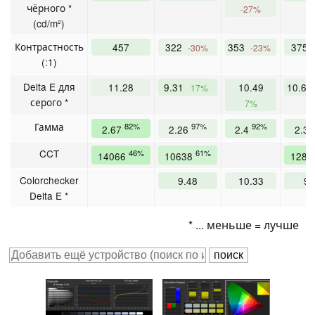
чёрного *
-27%
(cd/m²)
Контрастность
457
322
353
375
-30%
-23%
(:1)
Delta E для
11.28
9.31
10.49
10.66
17%
серого *
7%
Гамма
82%
97%
92%
2.67
2.26
2.4
2.3
CCT
46%
61%
14066
10638
128
Colorchecker
9.48
10.33
9.
Delta E *
* ... меньше = лучше