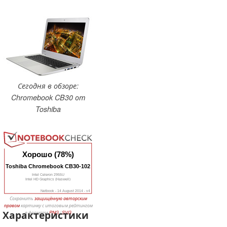
Сегодня в обзоре:
Chromebook CB30 от
Toshiba
Хорошо (78%)
Toshiba Chromebook CB30-102
Intel Celeron 2955U
Intel HD Graphics (Haswell)
Netbook - 14 August 2014 - v4
Сохранить
защищённую авторским
правом
картинку с итоговым рейтингом
Характеристики
в формате
PNG
/
SVG