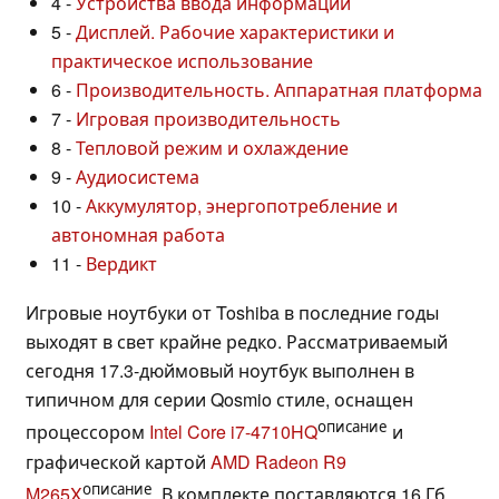
4 -
Устройства ввода информации
5 -
Дисплей. Рабочие характеристики и
практическое использование
6 -
Производительность. Аппаратная платформа
7 -
Игровая производительность
8 -
Тепловой режим и охлаждение
9 -
Аудиосистема
10 -
Аккумулятор, энергопотребление и
автономная работа
11 -
Вердикт
Игровые ноутбуки от Toshiba в последние годы
выходят в свет крайне редко. Рассматриваемый
сегодня 17.3-дюймовый ноутбук выполнен в
типичном для серии Qosmio стиле, оснащен
описание
процессором
Intel Core i7-4710HQ
и
графической картой
AMD Radeon R9
описание
M265X
. В комплекте поставляются 16 Гб