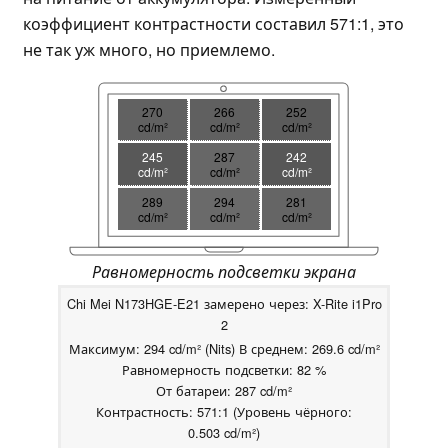
коэффициент контрастности составил 571:1, это
не так уж много, но приемлемо.
270
266
252
cd/m²
cd/m²
cd/m²
245
287
242
cd/m²
cd/m²
cd/m²
289
294
281
cd/m²
cd/m²
cd/m²
Равномерность подсветки экрана
Chi Mei N173HGE-E21 замерено через: X-Rite i1Pro
2
Максимум: 294 cd/m² (Nits) В среднем: 269.6 cd/m²
Равномерность подсветки: 82 %
От батареи: 287 cd/m²
Контрастность: 571:1 (Уровень чёрного:
0.503 cd/m²)