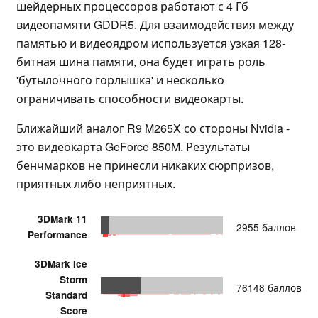
шейдерных процессоров работают с 4 Гб
видеопамяти GDDR5. Для взаимодействия между
памятью и видеоядром используется узкая 128-
битная шина памяти, она будет играть роль
'бутылочного горлышка' и несколько
ограничивать способности видеокарты.
Ближайший аналог R9 M265X со стороны Nvidia -
это видеокарта GeForce 850M. Результаты
бенчмарков не принесли никаких сюрпризов,
приятных либо неприятных.
3DMark 11
2955 баллов
Performance
3DMark Ice
Storm
76148 баллов
Standard
Score