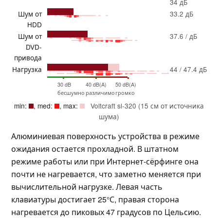
34 дБ
Шум от
33.2 дБ
HDD
Шум от
37.6 / дБ
DVD-
привода
Нагрузка
44 / 47.4 дБ
30 dB
40 dB(A)
50 dB(A)
бесшумно
различимо
громко
min:
, med:
, max:
Voltcraft sl-320 (15 см от источника
шума)
Алюминиевая поверхность устройства в режиме
ожидания остается прохладной. В штатном
режиме работы или при Интернет-сёрфинге она
почти не нагревается, что заметно меняется при
вычислительной нагрузке. Левая часть
клавиатуры достигает 25°С, правая сторона
нагревается до пиковых 47 градусов по Цельсию.