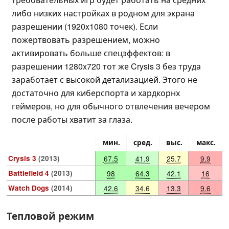
либо низких настройках в родном для экрана
разрешении (1920x1080 точек). Если
пожертвовать разрешением, можно
активировать больше спецэффектов: в
разрешении 1280x720 тот же Crysis 3 без труда
заработает с высокой детализацией. Этого не
достаточно для киберспорта и хардкорнх
геймеров, но для обычного отвлечения вечером
после работы хватит за глаза.
мин.
сред.
выс.
макс.
Crysis 3
(2013)
67.5
41.9
25.7
9.9
Battlefield 4
(2013)
98
64.3
42.1
16
Watch Dogs
(2014)
42.6
34.6
13.3
9.6
Тепловой режим