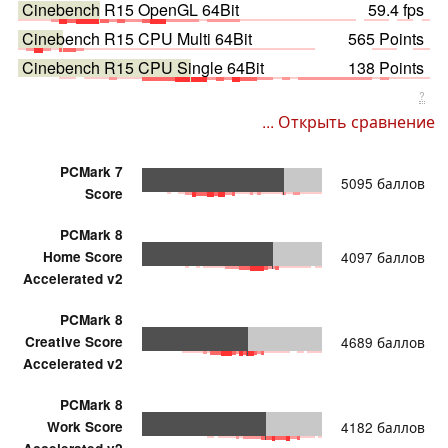
Cinebench R15 OpenGL 64Bit
59.4 fps
Cinebench R15 CPU Multi 64Bit
565 Points
Cinebench R15 CPU Single 64Bit
138 Points
?
... Открыть сравнение
PCMark 7
5095 баллов
Score
PCMark 8
Home Score
4097 баллов
Accelerated v2
PCMark 8
Creative Score
4689 баллов
Accelerated v2
PCMark 8
Work Score
4182 баллов