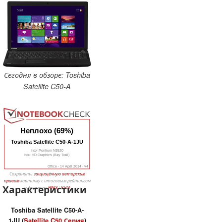
Сегодня в обзоре: Toshiba
Satellite C50-A
Неплохо (69%)
Toshiba Satellite C50-A-1JU
Intel Pentium N3520
Intel HD Graphics (Bay Trail)
Office - 14 April 2014 - v4
Сохранить
защищённую авторским
правом
картинку с итоговым рейтингом
Характеристики
в формате
PNG
/
SVG
Toshiba Satellite C50-A-
1JU (
Satellite C50 Серия
)