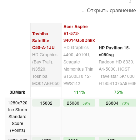
?
... Открыть сравнение
Acer Aspire
E1-572-
Toshiba
34014G50Dnkk
Satellite
HD Graphics
C50-A-1JU
HP Pavilion 15-
HD Graphics
4400, 4010U,
n050sg
(Bay Trail),
Seagate
Radeon HD 8330,
N3520,
Momentus Thin
A4-5000, HGST
Toshiba
ST500LT0 12-
Travelstar 5K1000
MQ01ABF050
9WS142
HTS541075A9E680
3DMark
111%
75%
1280x720
15802
25080
26804
59%
70%
Ice Storm
Standard
Score
(Points)