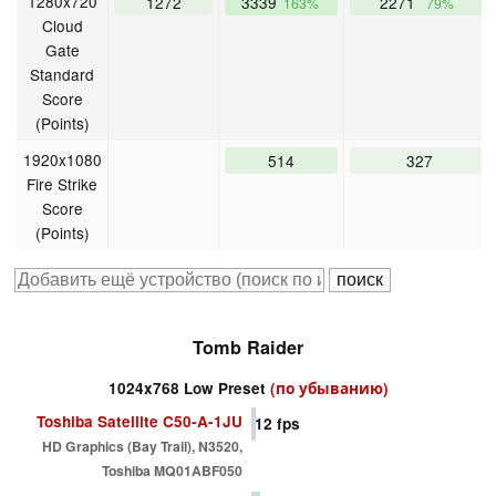
1280x720
1272
3339
2271
163%
79%
Cloud
Gate
Standard
Score
(Points)
1920x1080
514
327
Fire Strike
Score
(Points)
Tomb Raider
1024x768 Low Preset
(по убыванию)
Toshiba Satellite C50-A-1JU
12
fps
HD Graphics (Bay Trail), N3520,
Toshiba MQ01ABF050