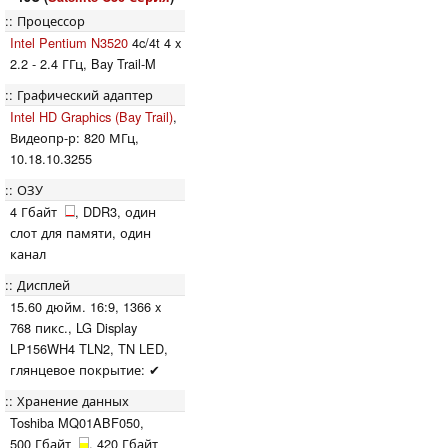
Процессор
Intel Pentium N3520
4c/4t 4 x
2.2 - 2.4 ГГц, Bay Trail-M
Графический адаптер
Intel HD Graphics (Bay Trail)
,
Видеопр-р: 820 МГц,
10.18.10.3255
ОЗУ
4 Гбайт
, DDR3, один
слот для памяти, один
канал
Дисплей
15.60 дюйм. 16:9, 1366 x
768 пикс., LG Display
LP156WH4 TLN2, TN LED,
глянцевое покрытие: ✔
Хранение данных
Toshiba MQ01ABF050,
500 Гбайт
, 420 Гбайт