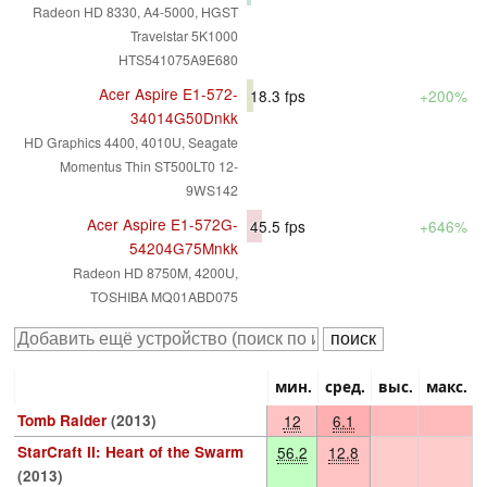
Radeon HD 8330, A4-5000, HGST
Travelstar 5K1000
HTS541075A9E680
Acer Aspire E1-572-
18.3
fps
+200%
34014G50Dnkk
HD Graphics 4400, 4010U, Seagate
Momentus Thin ST500LT0 12-
9WS142
Acer Aspire E1-572G-
45.5
fps
+646%
54204G75Mnkk
Radeon HD 8750M, 4200U,
TOSHIBA MQ01ABD075
мин.
сред.
выс.
макс.
Tomb Raider
(2013)
12
6.1
StarCraft II: Heart of the Swarm
56.2
12.8
(2013)