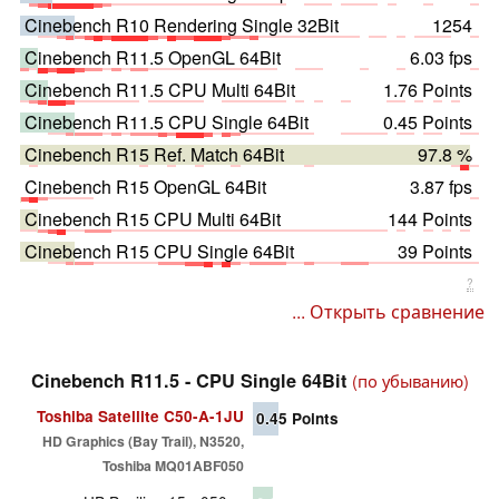
Cinebench R10 Rendering Single 32Bit
1254
Cinebench R11.5 OpenGL 64Bit
6.03 fps
Cinebench R11.5 CPU Multi 64Bit
1.76 Points
Cinebench R11.5 CPU Single 64Bit
0.45 Points
Cinebench R15 Ref. Match 64Bit
97.8 %
Cinebench R15 OpenGL 64Bit
3.87 fps
Cinebench R15 CPU Multi 64Bit
144 Points
Cinebench R15 CPU Single 64Bit
39 Points
?
... Открыть сравнение
Cinebench R11.5 - CPU Single 64Bit
(по убыванию)
Toshiba Satellite C50-A-1JU
0.45
Points
HD Graphics (Bay Trail), N3520,
Toshiba MQ01ABF050