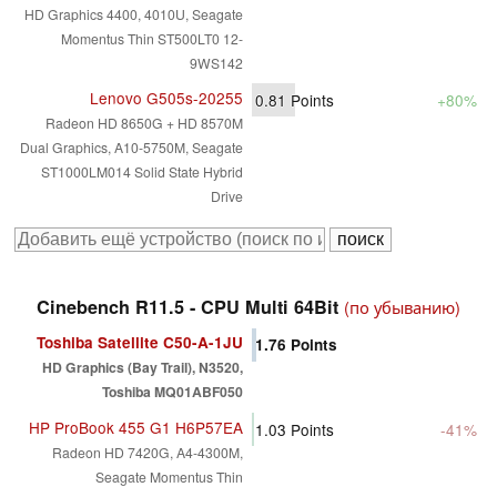
HD Graphics 4400, 4010U, Seagate
Momentus Thin ST500LT0 12-
9WS142
Lenovo G505s-20255
0.81
Points
+80%
Radeon HD 8650G + HD 8570M
Dual Graphics, A10-5750M, Seagate
ST1000LM014 Solid State Hybrid
Drive
Cinebench R11.5 - CPU Multi 64Bit
(по убыванию)
Toshiba Satellite C50-A-1JU
1.76
Points
HD Graphics (Bay Trail), N3520,
Toshiba MQ01ABF050
HP ProBook 455 G1 H6P57EA
1.03
Points
-41%
Radeon HD 7420G, A4-4300M,
Seagate Momentus Thin