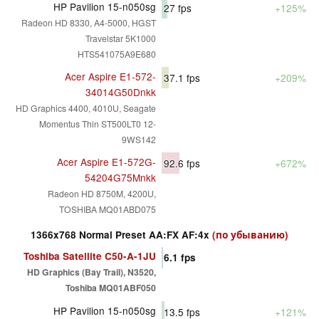
HP Pavilion 15-n050sg
27
fps
+125%
Radeon HD 8330, A4-5000, HGST
Travelstar 5K1000
HTS541075A9E680
Acer Aspire E1-572-
37.1
fps
+209%
34014G50Dnkk
HD Graphics 4400, 4010U, Seagate
Momentus Thin ST500LT0 12-
9WS142
Acer Aspire E1-572G-
92.6
fps
+672%
54204G75Mnkk
Radeon HD 8750M, 4200U,
TOSHIBA MQ01ABD075
1366x768 Normal Preset AA:FX AF:4x
(по убыванию)
Toshiba Satellite C50-A-1JU
6.1
fps
HD Graphics (Bay Trail), N3520,
Toshiba MQ01ABF050
HP Pavilion 15-n050sg
13.5
fps
+121%