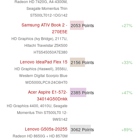
Radeon HD 7420G, A4-4300M,
Seagate Momentus Thin
ST500LT012-1DG142
Samsung ATIV Book 2 -
2053
Points
+27%
270E5E
HD Graphics (Ivy Bridge), 2117U,
Hitachi Travelstar Z5K500
HTS545050A7E380
Lenovo IdeaPad Flex 15
2156
Points
+33%
HD Graphics (Haswell), 3556U,
Western Digital Scorpio Blue
WD5000LPCX-24C6HT0
Acer Aspire E1-572-
2385
Points
+47%
34014G50Dnkk
HD Graphics 4400, 4010U, Seagate
Momentus Thin ST500LT0 12-
9WS142
Lenovo G505s-20255
3062
Points
+89%
Radeon HD 8650G + HD 8570M