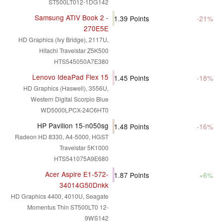
ST500LT012-1DG142
Samsung ATIV Book 2 -
1.39
Points
-21%
270E5E
HD Graphics (Ivy Bridge), 2117U,
Hitachi Travelstar Z5K500
HTS545050A7E380
Lenovo IdeaPad Flex 15
1.45
Points
-18%
HD Graphics (Haswell), 3556U,
Western Digital Scorpio Blue
WD5000LPCX-24C6HT0
HP Pavilion 15-n050sg
1.48
Points
-16%
Radeon HD 8330, A4-5000, HGST
Travelstar 5K1000
HTS541075A9E680
Acer Aspire E1-572-
1.87
Points
+6%
34014G50Dnkk
HD Graphics 4400, 4010U, Seagate
Momentus Thin ST500LT0 12-
9WS142