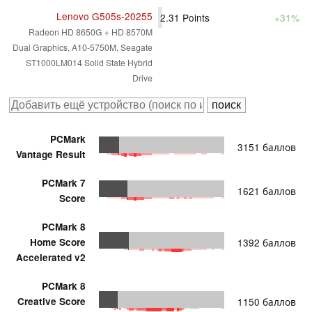
Lenovo G505s-20255
2.31
Points
+31%
Radeon HD 8650G + HD 8570M
Dual Graphics, A10-5750M, Seagate
ST1000LM014 Solid State Hybrid
Drive
PCMark
3151 баллов
Vantage Result
PCMark 7
1621 баллов
Score
PCMark 8
Home Score
1392 баллов
Accelerated v2
PCMark 8
Creative Score
1150 баллов