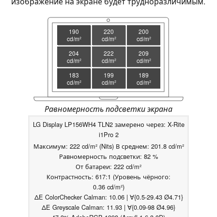
изображение на экране будет трудноразличимым.
190
220
200
cd/m²
cd/m²
cd/m²
204
222
209
cd/m²
cd/m²
cd/m²
183
199
189
cd/m²
cd/m²
cd/m²
Равномерность подсветки экрана
LG Display LP156WH4 TLN2 замерено через: X-Rite
i1Pro 2
Максимум: 222 cd/m² (Nits) В среднем: 201.8 cd/m²
Равномерность подсветки: 82 %
От батареи: 222 cd/m²
Контрастность: 617:1 (Уровень чёрного:
0.36 cd/m²)
ΔE ColorChecker Calman: 10.06 | ∀{0.5-29.43 Ø4.71}
ΔE Greyscale Calman: 11.93 | ∀{0.09-98 Ø4.96}