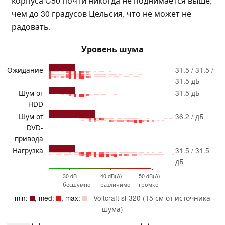
корпуса C50 почти никогда не поднимается выше,
чем до 30 градусов Цельсия, что не может не
радовать.
Уровень шума
Ожидание
31.5 / 31.5 /
31.5 дБ
Шум от
31.5 дБ
HDD
Шум от
36.2 / дБ
DVD-
привода
Нагрузка
31.5 / 31.5
дБ
30 dB
40 dB(A)
50 dB(A)
бесшумно
различимо
громко
min:
, med:
, max:
Voltcraft sl-320 (15 см от источника
шума)