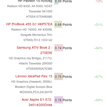
HP Pavilion 15-n050sg
0.39
Points
-13%
Radeon HD 8330, A4-5000, HGST
Travelstar 5K1000
HTS541075A9E680
HP ProBook 455 G1 H6P57EA
0.68
Points
+51%
Radeon HD 7420G, A4-4300M,
Seagate Momentus Thin
ST500LT012-1DG142
Samsung ATIV Book 2 -
0.74
Points
+64%
270E5E
HD Graphics (Ivy Bridge), 2117U,
Hitachi Travelstar Z5K500
HTS545050A7E380
Lenovo IdeaPad Flex 15
0.75
Points
+67%
HD Graphics (Haswell), 3556U,
Western Digital Scorpio Blue
WD5000LPCX-24C6HT0
Acer Aspire E1-572-
0.76
Points
+69%
34014G50Dnkk