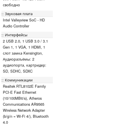
свободно
Звуковая плата
Intel Valleyview SoC - HD
Audio Controller
Интерфейсы
2 USB 2.0, 1 USB 3.0 / 3.1
Gen 1, 1 VGA, 1 HDMI, 1
слот замка Kensington,
Аудиоразъёмы: 2
аудиопорта, картридер:
SD, SDHC, SDXC
Коммуникации
Realtek RTL8102E Family
PCI-E Fast Ethernet
(10/100MBit/s), Atheros
Communications AR9565
Wireless Network Adapter
(b/g/n = Wi-Fi 4/), Bluetooth
4.0