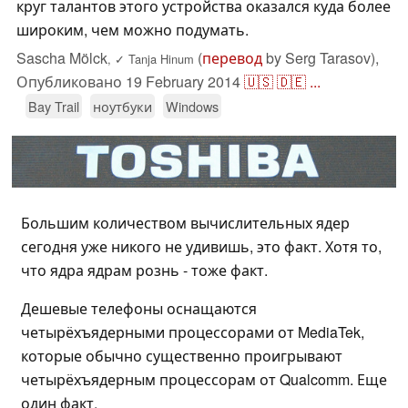
круг талантов этого устройства оказался куда более
широким, чем можно подумать.
Sascha Mölck
(
перевод
by Serg Tarasov),
,
✓
Tanja Hinum
Опубликовано
19 February 2014
🇺🇸
🇩🇪
...
Bay Trail
ноутбуки
Windows
Большим количеством вычислительных ядер
сегодня уже никого не удивишь, это факт. Хотя то,
что ядра ядрам рознь - тоже факт.
Дешевые телефоны оснащаются
четырёхъядерными процессорами от MediaTek,
которые обычно существенно проигрывают
четырёхъядерным процессорам от Qualcomm. Еще
один факт.