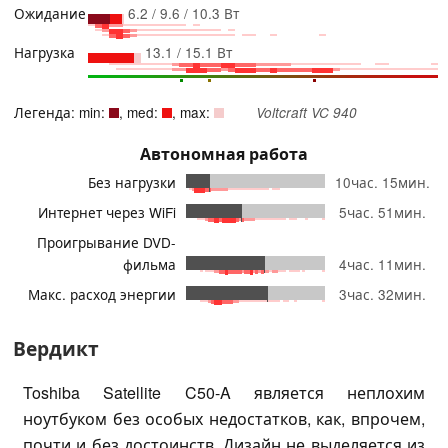
Ожидание
6.2 / 9.6 / 10.3 Вт
Нагрузка
13.1 / 15.1 Вт
Легенда: min:
, med:
, max:
Voltcraft VC 940
Автономная работа
Без нагрузки
10час. 15мин.
Интернет через WiFi
5час. 51мин.
Проигрывание DVD-
фильма
4час. 11мин.
Макс. расход энергии
3час. 32мин.
Вердикт
Toshiba Satellite C50-A является неплохим
ноутбуком без особых недостатков, как, впрочем,
почти и без достоинств. Дизайн не выделяется из