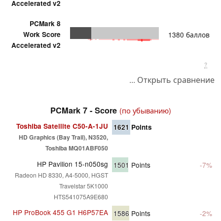
Accelerated v2
PCMark 8
Work Score
1380 баллов
Accelerated v2
?
... Открыть сравнение
PCMark 7 - Score
(по убыванию)
Toshiba Satellite C50-A-1JU
1621
Points
HD Graphics (Bay Trail), N3520,
Toshiba MQ01ABF050
HP Pavilion 15-n050sg
1501
Points
-7%
Radeon HD 8330, A4-5000, HGST
Travelstar 5K1000
HTS541075A9E680
HP ProBook 455 G1 H6P57EA
1586
Points
-2%