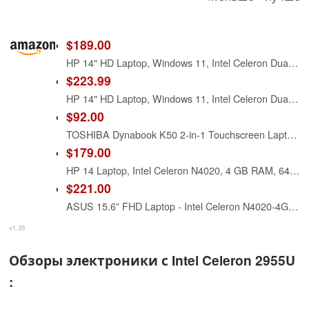
$189.00
HP 14" HD Laptop, Windows 11, Intel Celeron Dual-Core Processor Up to 2.60GHz, 4GB RAM, 64GB SSD, Webcam(Renewed)
$223.99
HP 14" HD Laptop, Windows 11, Intel Celeron Dual-Core Processor Up to 2.60GHz, 4GB RAM, 64GB SSD, Webcam, Dale Pink (Renewed)
$92.00
TOSHIBA Dynabook K50 2-in-1 Touchscreen Laptop, 10.1" Tablet, Intel Celeron N4020, 4GB RAM, 64GB SSD, 2 Camera, Type-C, Japanese Keyboard, Windows 11 Pro (Renewed)
$179.00
HP 14 Laptop, Intel Celeron N4020, 4 GB RAM, 64 GB Storage, 14-inch Micro-Edge HD Display, Windows 11 Home, Thin & Portable, 4K Graphics, One Year of Microsoft 365 (14-dq0010nr, Indigo Blue)
$221.00
ASUS 15.6” FHD Laptop - Intel Celeron N4020-4GB Memory - 128GB Storage - Windows 11 Home in S Mode - Star Black - L510MA-TH04
v1.35
Обзоры электроники с Intel Celeron 2955U
: