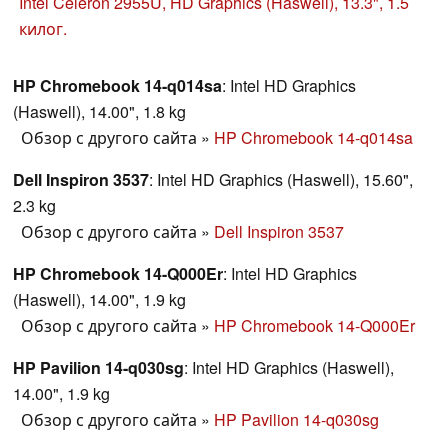
склонные к экономии производители думают об
Intel Celeron 2955U, HD Graphics (Haswell), 13.3", 1.5
интересах пользователя лишь в последнюю
килог.
очередь. Настолько ли мы богаты, чтобы покупать
дешевые вещи?
HP Chromebook 14-q014sa
: Intel HD Graphics
(Haswell), 14.00", 1.8 kg
Обзор с другого сайта
»
HP Chromebook 14-q014sa
Dell Inspiron 3537
: Intel HD Graphics (Haswell), 15.60",
2.3 kg
Обзор с другого сайта
»
Dell Inspiron 3537
HP Chromebook 14-Q000Er
: Intel HD Graphics
(Haswell), 14.00", 1.9 kg
Обзор с другого сайта
»
HP Chromebook 14-Q000Er
HP Pavilion 14-q030sg
: Intel HD Graphics (Haswell),
14.00", 1.9 kg
Обзор с другого сайта
»
HP Pavilion 14-q030sg