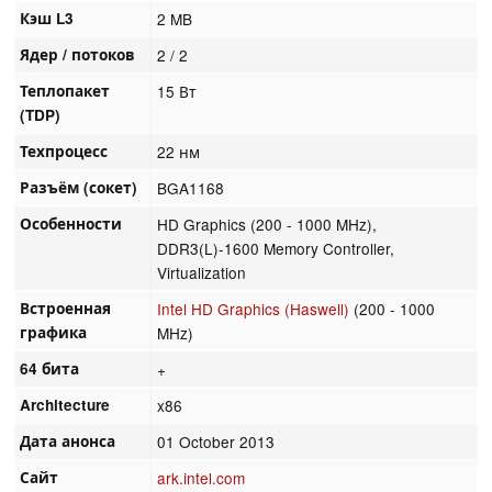
Кэш L3
2 MB
Ядер / потоков
2 / 2
Теплопакет
15 Вт
(TDP)
Техпроцесс
22 нм
Разъём (сокет)
BGA1168
Особенности
HD Graphics (200 - 1000 MHz),
DDR3(L)-1600 Memory Controller,
Virtualization
Встроенная
Intel HD Graphics (Haswell)
(200 - 1000
графика
MHz)
64 бита
+
Architecture
x86
Дата анонса
01 October 2013
Сайт
ark.intel.com