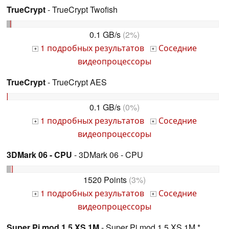
TrueCrypt
- TrueCrypt Twofish
0.1 GB/s
(2%)
1 подробных результатов
Соседние
+
+
видеопроцессоры
TrueCrypt
- TrueCrypt AES
0.1 GB/s
(0%)
1 подробных результатов
Соседние
+
+
видеопроцессоры
3DMark 06 - CPU
- 3DMark 06 - CPU
1520 Points
(3%)
1 подробных результатов
Соседние
+
+
видеопроцессоры
Super Pi mod 1.5 XS 1M
- Super Pi mod 1.5 XS 1M *