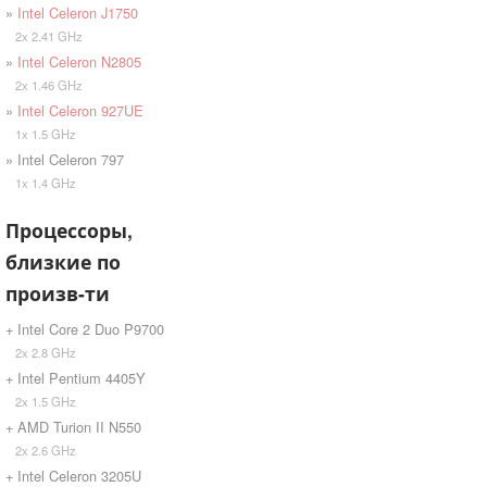
»
Intel Celeron J1750
2x 2.41 GHz
»
Intel Celeron N2805
2x 1.46 GHz
»
Intel Celeron 927UE
1x 1.5 GHz
» Intel Celeron 797
1x 1.4 GHz
Процессоры,
близкие по
произв-ти
+ Intel Core 2 Duo P9700
2x 2.8 GHz
+ Intel Pentium 4405Y
2x 1.5 GHz
+ AMD Turion II N550
2x 2.6 GHz
+ Intel Celeron 3205U