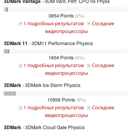
3DMark Vantage
- 3DM Vant. Perf. CPU no Physx
3854 Points
(3%)
1 подробных результатов
Соседние
+
+
видеопроцессоры
3DMark 11
- 3DM11 Performance Physics
1604 Points
(4%)
1 подробных результатов
Соседние
+
+
видеопроцессоры
3DMark
- 3DMark Ice Storm Physics
10956 Points
(9%)
1 подробных результатов
Соседние
+
+
видеопроцессоры
3DMark
- 3DMark Cloud Gate Physics