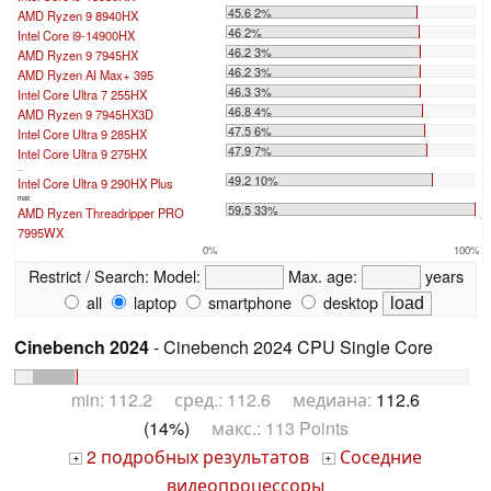
45.6 2%
AMD Ryzen 9 8940HX
46 2%
Intel Core i9-14900HX
46.2 3%
AMD Ryzen 9 7945HX
46.2 3%
AMD Ryzen AI Max+ 395
46.3 3%
Intel Core Ultra 7 255HX
46.8 4%
AMD Ryzen 9 7945HX3D
47.5 6%
Intel Core Ultra 9 285HX
47.9 7%
Intel Core Ultra 9 275HX
...
49.2 10%
Intel Core Ultra 9 290HX Plus
max:
59.5 33%
AMD Ryzen Threadripper PRO
7995WX
0%
100%
Restrict / Search:
Model:
Max. age:
years
all
laptop
smartphone
desktop
Cinebench 2024
- Cinebench 2024 CPU Single Core
min: 112.2 сред.: 112.6 медиана:
112.6
(14%)
макс.: 113 Points
2 подробных результатов
Соседние
+
+
видеопроцессоры