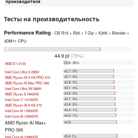
производителя
Тесты на производительность
Performance Rating
- CB R15 + R20 + 7-Zip + X265 + Blender +
3DM11 CPU
44.9 pt
(75%)
2.26 -95%
AMD E1-2100
...
42.7 -5%
Intel Core Ultra 9 285H
42.7 -5%
AMD Ryzen AI 9 HX PRO 470
42.8 -5%
AMD Ryzen AI Max PRO 390
43.1 -4%
Intel Core Ultra X9 388H
43.6 -3%
AMD Ryzen 9 7845HX
43.7 -3%
Intel Core i7-14700HX
43.8 -2%
AMD Ryzen AI 9 HX 470
44.4 -1%
Intel Core i9-13900HX
44.5 -1%
Intel Core i9-13950HX
AMD Ryzen AI Max+
44.9
PRO 395
45.4 1%
Intel Core i9-13980HX