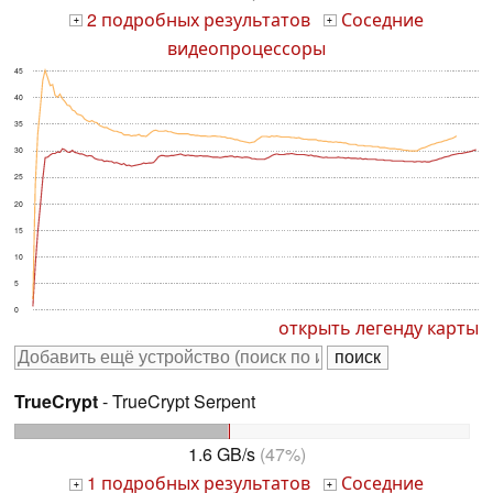
2 подробных результатов
Соседние
+
+
видеопроцессоры
45
40
35
30
25
20
15
10
5
0
открыть легенду карты
TrueCrypt
- TrueCrypt Serpent
1.6 GB/s
(47%)
1 подробных результатов
Соседние
+
+