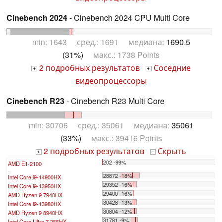
Cinebench 2024
- Cinebench 2024 CPU Multi Core
min: 1643 сред.: 1691 медиана:
1690.5
(31%)
макс.: 1738 Points
2 подробных результатов
Соседние
+
+
видеопроцессоры
Cinebench R23
- Cinebench R23 Multi Core
min: 30706 сред.: 35061 медиана:
35061
(33%)
макс.: 39416 Points
2 подробных результатов
Скрыть
+
-
202 -99%
AMD E1-2100
...
28872 -18%
Intel Core i9-14900HX
29352 -16%
Intel Core i9-13950HX
29400 -16%
AMD Ryzen 9 7940HX
30428 -13%
Intel Core i9-13980HX
30804 -12%
AMD Ryzen 9 8940HX
31781 -9%
Intel Core Ultra 7 255HX