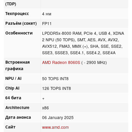
(TDP)
Техпроцесс
4 нм
Разъём (сокет)
FP11
Особенности
LPDDR5x-8000 RAM, PCIe 4, USB 4, XDNA
2 NPU (50 TOPS), SMT, AES, AVX, AVX2,
AVX512, FMA3, MMX (+), SHA, SSE, SSE2,
SSE3, SSSE3, SSE4.1, SSE4.2, SSE4A
Встроенная
AMD Radeon 8060S
( - 2900 MHz)
графика
NPU / AI
50 TOPS INT8
Chip AI
126 TOPS INT8
64 бита
+
Architecture
x86
Дата анонса
06 January 2025
Сайт
www.amd.com