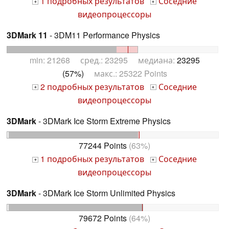
1 подробных результатов
Соседние
+
+
видеопроцессоры
3DMark 11
- 3DM11 Performance Physics
min: 21268 сред.: 23295 медиана:
23295
(57%)
макс.: 25322 Points
2 подробных результатов
Соседние
+
+
видеопроцессоры
3DMark
- 3DMark Ice Storm Extreme Physics
77244 Points
(63%)
1 подробных результатов
Соседние
+
+
видеопроцессоры
3DMark
- 3DMark Ice Storm Unlimited Physics
79672 Points
(64%)