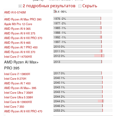
2 подробных результатов
Скрыть
+
-
74.4 -96%
AMD A10-5745M
...
1976 -2%
AMD Ryzen AI Max PRO 390
1977 -2%
Apple M3 Pro 12-Core
1985 -1%
AMD Ryzen AI 9 365
1988 -1%
AMD Ryzen AI 9 HX 375
1992 -1%
AMD Ryzen AI 9 HX PRO 370
1997 -1%
AMD Ryzen AI 9 465
2010 0%
AMD Ryzen AI 7 PRO 450
2011 0%
AMD Ryzen AI 9 HX 370
2012 0%
Intel Core i7-14700HX
AMD Ryzen AI Max+
2013
PRO 395
2017 0%
Intel Core i7-13800H
2040 1%
Intel Core 9 270H
2040 1%
AMD Ryzen AI 7 450
2043 1%
AMD Ryzen AI Max+ 395
2043 1%
Intel Core Ultra 7 356H
2044 2%
Intel Core Ultra 5 338H
2044 2%
Intel Core i9-13900HX
2046 2%
Intel Core 7 350
2053 2%
AMD Ryzen AI 9 HX PRO 470
...