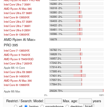
AMD Ryzen AI Max+ PRO 495
16280 -2%
Intel Core Ultra 7 356H
16318 -2%
AMD Ryzen AI Max 385
16380 -2%
Intel Core Ultra X7 368H
16390 -2%
Intel Core i9-13950HX
16403 -2%
Intel Core Ultra X7 358H
16422 -2%
Intel Core Ultra 7 366H
16481 -1%
Intel Core Ultra 9 285H
16586 -1%
Intel Core i9-13900HX
AMD Ryzen AI Max+
16679
PRO 395
16782 1%
Intel Core i7-13850HX
16828 1%
AMD Ryzen 9 7945HX
16957 2%
AMD Ryzen 9 7945HX3D
17242 3%
Intel Core Ultra 7 265HX
17314 4%
Apple M5 10-Core
17395 4%
Intel Core Ultra X9 388H
17401 4%
Intel Core i9-14900HX
17557 5%
AMD Ryzen AI Max 390
17564 5%
Intel Core i9-13980HX
...
29226 75%
Apple M5 Max
0%
100%
Restrict / Search:
Model:
Max. age:
years
all
laptop
smartphone
desktop