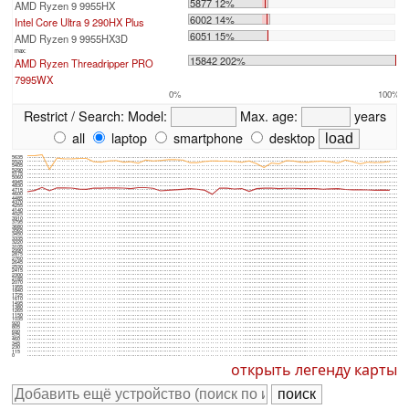
5877 12%
AMD Ryzen 9 9955HX
6002 14%
Intel Core Ultra 9 290HX Plus
6051 15%
AMD Ryzen 9 9955HX3D
max:
15842 202%
AMD Ryzen Threadripper PRO
7995WX
0%
100%
Restrict / Search:
Model:
Max. age:
years
all
laptop
smartphone
desktop
5635
5520
5405
5290
5175
5060
4945
4830
4715
4600
4485
4370
4255
4140
4025
3910
3795
3680
3565
3450
3335
3220
3105
2990
2875
2760
2645
2530
2415
2300
2185
2070
1955
1840
1725
1610
1495
1380
1265
1150
1035
920
805
690
575
460
345
230
115
0
открыть легенду карты