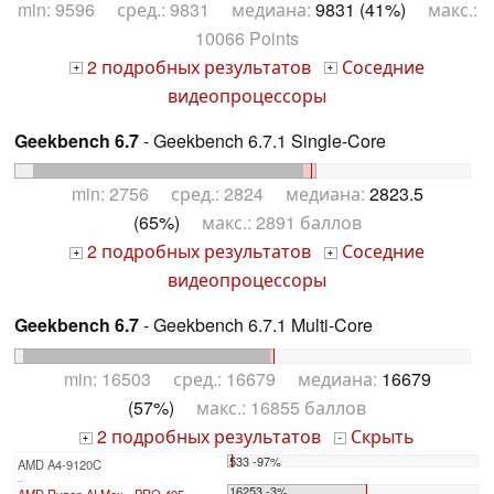
min: 9596 сред.: 9831 медиана:
9831 (41%)
макс.:
10066 Points
2 подробных результатов
Соседние
+
+
видеопроцессоры
Geekbench 6.7
- Geekbench 6.7.1 Single-Core
min: 2756 сред.: 2824 медиана:
2823.5
(65%)
макс.: 2891 баллов
2 подробных результатов
Соседние
+
+
видеопроцессоры
Geekbench 6.7
- Geekbench 6.7.1 Multi-Core
min: 16503 сред.: 16679 медиана:
16679
(57%)
макс.: 16855 баллов
2 подробных результатов
Скрыть
+
-
533 -97%
AMD A4-9120C
...
16253 -3%