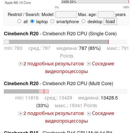
2459 22%
Apple M5 10-Core
0%
100%
Restrict / Search:
Model:
Max. age:
years
all
laptop
smartphone
desktop
Cinebench R20
- Cinebench R20 CPU (Single Core)
min: 783 сред.: 787 медиана:
787 (85%)
макс.: 791
Points
2 подробных результатов
Соседние
+
+
видеопроцессоры
Cinebench R20
- Cinebench R20 CPU (Multi Core)
min: 11816 сред.: 13429 медиана:
13428.5
(33%)
макс.: 15041 Points
2 подробных результатов
Соседние
+
+
видеопроцессоры
Cinebench R15
- Cinebench R15 CPU Multi 64 Bit