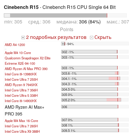
Cinebench R15
- Cinebench R15 CPU Single 64 Bit
min: 305 сред.: 306 медиана:
306 (84%)
макс.: 307
Points
2 подробных результатов
Скрыть
+
-
19 -94%
AMD A4-1200
...
302 -1%
Apple M4 10-Core
303 -1%
Qualcomm Snapdragon X2 Elite
Extreme X2E-94-100
303 -1%
AMD Ryzen AI Max PRO 390
303.6 -1%
Intel Core i9-13980HX
304.1 -1%
Intel Core Ultra 7 255H
304.3 -1%
AMD Ryzen 9 7945HX
304.5 0%
Intel Core Ultra 7 356H
305 0%
Intel Core Ultra 5 338H
305.2 0%
Intel Core i9-14900HX
AMD Ryzen AI Max+
306
PRO 395
307 0%
Apple M4 Max 16-Core
308 1%
Intel Core Ultra 7 265H
309.5 1%
Intel Core Ultra X9 388H