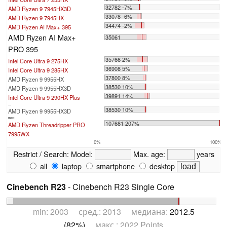
32782 -7%
AMD Ryzen 9 7945HX3D
33078 -6%
AMD Ryzen 9 7945HX
34474 -2%
AMD Ryzen AI Max+ 395
AMD Ryzen AI Max+
35061
PRO 395
35766 2%
Intel Core Ultra 9 275HX
36908 5%
Intel Core Ultra 9 285HX
37800 8%
AMD Ryzen 9 9955HX
38530 10%
AMD Ryzen 9 9955HX3D
39891 14%
Intel Core Ultra 9 290HX Plus
...
38530 10%
AMD Ryzen 9 9955HX3D
max:
107681 207%
AMD Ryzen Threadripper PRO
7995WX
0%
100%
Restrict / Search:
Model:
Max. age:
years
all
laptop
smartphone
desktop
Cinebench R23
- Cinebench R23 Single Core
min: 2003 сред.: 2013 медиана:
2012.5
(82%)
макс.: 2022 Points