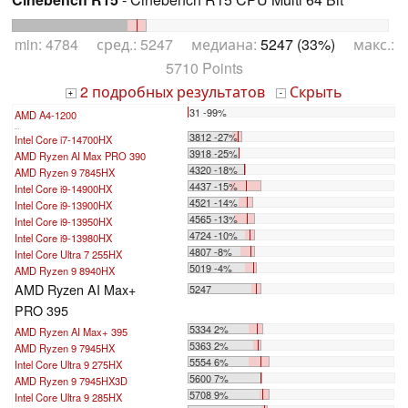
min: 4784 сред.: 5247 медиана:
5247 (33%)
макс.:
5710 Points
2 подробных результатов
Скрыть
+
-
31 -99%
AMD A4-1200
...
3812 -27%
Intel Core i7-14700HX
3918 -25%
AMD Ryzen AI Max PRO 390
4320 -18%
AMD Ryzen 9 7845HX
4437 -15%
Intel Core i9-14900HX
4521 -14%
Intel Core i9-13900HX
4565 -13%
Intel Core i9-13950HX
4724 -10%
Intel Core i9-13980HX
4807 -8%
Intel Core Ultra 7 255HX
5019 -4%
AMD Ryzen 9 8940HX
AMD Ryzen AI Max+
5247
PRO 395
5334 2%
AMD Ryzen AI Max+ 395
5363 2%
AMD Ryzen 9 7945HX
5554 6%
Intel Core Ultra 9 275HX
5600 7%
AMD Ryzen 9 7945HX3D
5708 9%
Intel Core Ultra 9 285HX