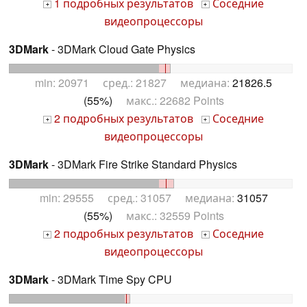
1 подробных результатов
Соседние
+
+
видеопроцессоры
3DMark
- 3DMark Cloud Gate Physics
min: 20971 сред.: 21827 медиана:
21826.5
(55%)
макс.: 22682 Points
2 подробных результатов
Соседние
+
+
видеопроцессоры
3DMark
- 3DMark Fire Strike Standard Physics
min: 29555 сред.: 31057 медиана:
31057
(55%)
макс.: 32559 Points
2 подробных результатов
Соседние
+
+
видеопроцессоры
3DMark
- 3DMark Time Spy CPU