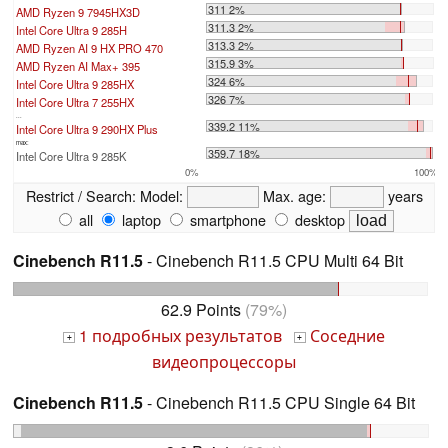
311 2%
AMD Ryzen 9 7945HX3D
311.3 2%
Intel Core Ultra 9 285H
313.3 2%
AMD Ryzen AI 9 HX PRO 470
315.9 3%
AMD Ryzen AI Max+ 395
324 6%
Intel Core Ultra 9 285HX
326 7%
Intel Core Ultra 7 255HX
...
339.2 11%
Intel Core Ultra 9 290HX Plus
max:
359.7 18%
Intel Core Ultra 9 285K
0%
100%
Restrict / Search:
Model:
Max. age:
years
all
laptop
smartphone
desktop
Cinebench R11.5
- Cinebench R11.5 CPU Multi 64 Bit
62.9 Points
(79%)
1 подробных результатов
Соседние
+
+
видеопроцессоры
Cinebench R11.5
- Cinebench R11.5 CPU Single 64 Bit