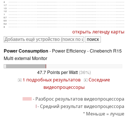
2
1.7
1.5
1.2
1
0.7
0.5
0.2
0
открыть легенду карты
Power Consumption
- Power Efficiency - Cinebench R15
Multi external Monitor
47.7 Points per Watt
(36%)
1 подробных результатов
Соседние
+
+
видеопроцессоры
- Разброс результатов видеопроцессора
- Средний результат видеопроцессора
* Меньше = лучше