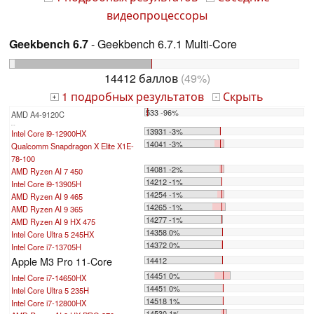
видеопроцессоры
Geekbench 6.7
- Geekbench 6.7.1 Multi-Core
14412 баллов
(49%)
1 подробных результатов
Скрыть
+
-
533 -96%
AMD A4-9120C
...
13931 -3%
Intel Core i9-12900HX
14041 -3%
Qualcomm Snapdragon X Elite X1E-
78-100
14081 -2%
AMD Ryzen AI 7 450
14212 -1%
Intel Core i9-13905H
14254 -1%
AMD Ryzen AI 9 465
14265 -1%
AMD Ryzen AI 9 365
14277 -1%
AMD Ryzen AI 9 HX 475
14358 0%
Intel Core Ultra 5 245HX
14372 0%
Intel Core i7-13705H
Apple M3 Pro 11-Core
14412
14451 0%
Intel Core i7-14650HX
14451 0%
Intel Core Ultra 5 235H
14518 1%
Intel Core i7-12800HX
14530 1%