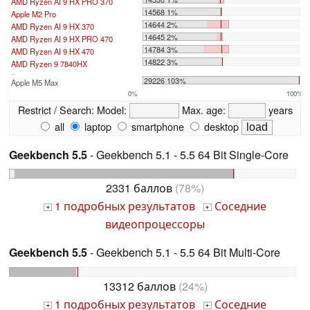
AMD Ryzen AI 9 HX PRO 370
14568 1%
Apple M2 Pro
14644 2%
AMD Ryzen AI 9 HX 370
14645 2%
AMD Ryzen AI 9 HX PRO 470
14784 3%
AMD Ryzen AI 9 HX 470
14822 3%
AMD Ryzen 9 7840HX
...
29226 103%
Apple M5 Max
0%
100%
Restrict / Search:
Model:
Max. age:
years
all
laptop
smartphone
desktop
Geekbench 5.5
- Geekbench 5.1 - 5.5 64 Bit Single-Core
2331 баллов
(78%)
1 подробных результатов
Соседние
+
+
видеопроцессоры
Geekbench 5.5
- Geekbench 5.1 - 5.5 64 Bit Multi-Core
13312 баллов
(24%)
1 подробных результатов
Соседние
+
+