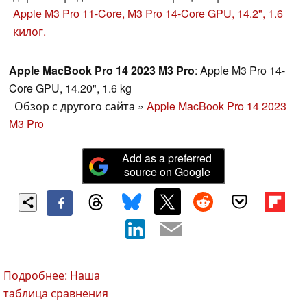
сравнению с последним Apple удалось улучшить
Apple M3 Pro 11-Core, M3 Pro 14-Core GPU, 14.2", 1.6
производительность и увеличить яркость экрана в
килог.
режиме SDR, параллельно обеспечив прибавку в
автономности.
Apple MacBook Pro 14 2023 M3 Pro
: Apple M3 Pro 14-
Core GPU, 14.20", 1.6 kg
Обзор с другого сайта
»
Apple MacBook Pro 14 2023
M3 Pro
Add as a preferred
source on Google
Подробнее: Наша
таблица сравнения