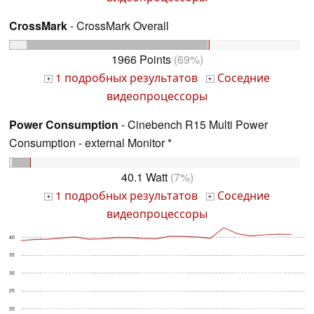
CrossMark
- CrossMark Overall
1966 Points
(69%)
1 подробных результатов
Соседние
+
+
видеопроцессоры
Power Consumption
- Cinebench R15 Multi Power
Consumption - external Monitor *
40.1 Watt
(7%)
1 подробных результатов
Соседние
+
+
видеопроцессоры
40
35
30
25
20