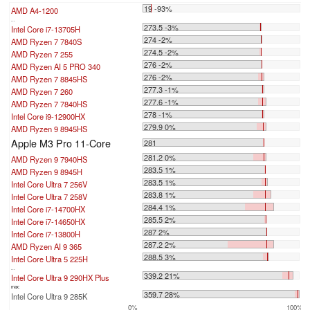
19 -93%
AMD A4-1200
...
273.5 -3%
Intel Core i7-13705H
274 -2%
AMD Ryzen 7 7840S
274.5 -2%
AMD Ryzen 7 255
276 -2%
AMD Ryzen AI 5 PRO 340
276 -2%
AMD Ryzen 7 8845HS
277.3 -1%
AMD Ryzen 7 260
277.6 -1%
AMD Ryzen 7 7840HS
278 -1%
Intel Core i9-12900HX
279.9 0%
AMD Ryzen 9 8945HS
Apple M3 Pro 11-Core
281
281.2 0%
AMD Ryzen 9 7940HS
283.5 1%
AMD Ryzen 9 8945H
283.5 1%
Intel Core Ultra 7 256V
283.8 1%
Intel Core Ultra 7 258V
284.4 1%
Intel Core i7-14700HX
285.5 2%
Intel Core i7-14650HX
287 2%
Intel Core i7-13800H
287.2 2%
AMD Ryzen AI 9 365
288.5 3%
Intel Core Ultra 5 225H
...
339.2 21%
Intel Core Ultra 9 290HX Plus
max:
359.7 28%
Intel Core Ultra 9 285K
0%
100%