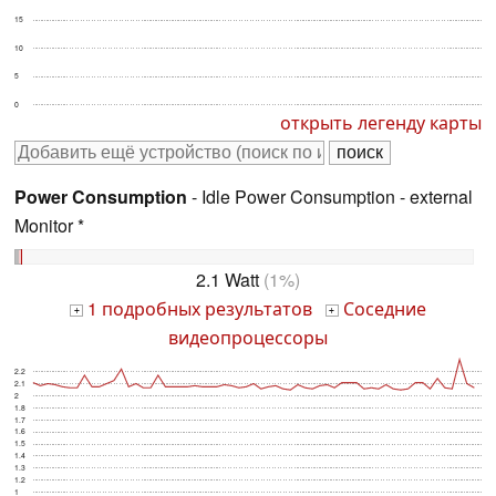
15
10
5
0
открыть легенду карты
Power Consumption
- Idle Power Consumption - external
Monitor *
2.1 Watt
(1%)
1 подробных результатов
Соседние
+
+
видеопроцессоры
2.2
2.1
2
1.8
1.7
1.6
1.5
1.4
1.3
1.2
1