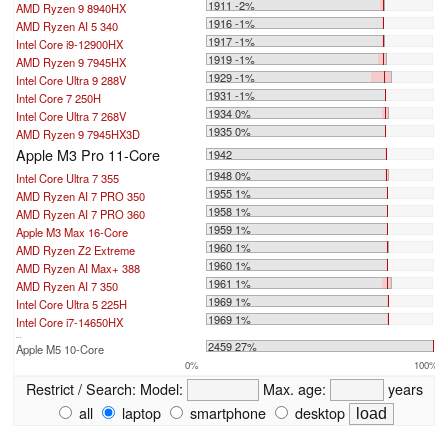
1911 -2%
AMD Ryzen 9 8940HX
1916 -1%
AMD Ryzen AI 5 340
1917 -1%
Intel Core i9-12900HX
1919 -1%
AMD Ryzen 9 7945HX
1929 -1%
Intel Core Ultra 9 288V
1931 -1%
Intel Core 7 250H
1934 0%
Intel Core Ultra 7 268V
1935 0%
AMD Ryzen 9 7945HX3D
Apple M3 Pro 11-Core
1942
1948 0%
Intel Core Ultra 7 355
1955 1%
AMD Ryzen AI 7 PRO 350
1958 1%
AMD Ryzen AI 7 PRO 360
1959 1%
Apple M3 Max 16-Core
1960 1%
AMD Ryzen Z2 Extreme
1960 1%
AMD Ryzen AI Max+ 388
1961 1%
AMD Ryzen AI 7 350
1969 1%
Intel Core Ultra 5 225H
1969 1%
Intel Core i7-14650HX
...
2459 27%
Apple M5 10-Core
0%
100%
Restrict / Search:
Model:
Max. age:
years
all
laptop
smartphone
desktop