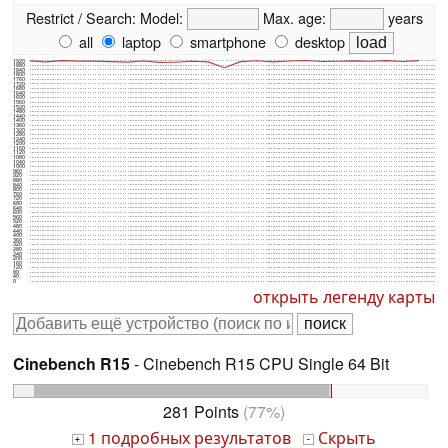
Restrict / Search:
Model:
Max. age:
years
all
laptop
smartphone
desktop
1920
1880
1840
1800
1760
1720
1680
1640
1600
1560
1520
1480
1440
1400
1360
1320
1280
1240
1200
1160
1120
1080
1040
1000
960
920
880
840
800
760
720
680
640
600
560
520
480
440
400
360
320
280
240
200
160
120
80
40
0
открыть легенду карты
Cinebench R15
- Cinebench R15 CPU Single 64 Bit
281 Points
(77%)
1 подробных результатов
Скрыть
+
-