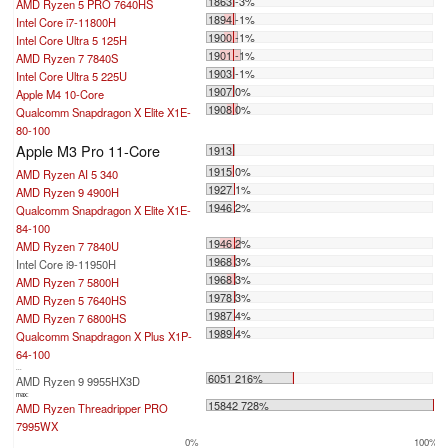
1863 -3%
AMD Ryzen 5 PRO 7640HS
1894 -1%
Intel Core i7-11800H
1900 -1%
Intel Core Ultra 5 125H
1901 -1%
AMD Ryzen 7 7840S
1903 -1%
Intel Core Ultra 5 225U
1907 0%
Apple M4 10-Core
1908 0%
Qualcomm Snapdragon X Elite X1E-
80-100
Apple M3 Pro 11-Core
1913
1915 0%
AMD Ryzen AI 5 340
1927 1%
AMD Ryzen 9 4900H
1946 2%
Qualcomm Snapdragon X Elite X1E-
84-100
1946 2%
AMD Ryzen 7 7840U
1968 3%
Intel Core i9-11950H
1968 3%
AMD Ryzen 7 5800H
1978 3%
AMD Ryzen 5 7640HS
1987 4%
AMD Ryzen 7 6800HS
1989 4%
Qualcomm Snapdragon X Plus X1P-
64-100
...
6051 216%
AMD Ryzen 9 9955HX3D
max:
15842 728%
AMD Ryzen Threadripper PRO
7995WX
0%
100%