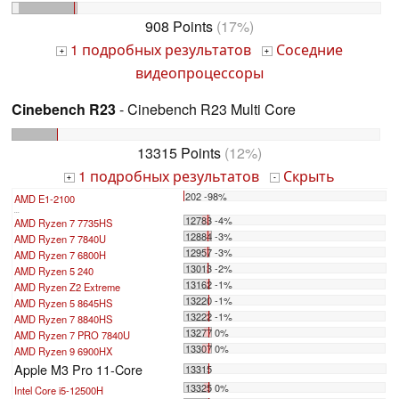
908 Points
(17%)
1 подробных результатов
Соседние
+
+
видеопроцессоры
Cinebench R23
- Cinebench R23 Multi Core
13315 Points
(12%)
1 подробных результатов
Скрыть
+
-
202 -98%
AMD E1-2100
...
12783 -4%
AMD Ryzen 7 7735HS
12884 -3%
AMD Ryzen 7 7840U
12957 -3%
AMD Ryzen 7 6800H
13013 -2%
AMD Ryzen 5 240
13162 -1%
AMD Ryzen Z2 Extreme
13220 -1%
AMD Ryzen 5 8645HS
13222 -1%
AMD Ryzen 7 8840HS
13277 0%
AMD Ryzen 7 PRO 7840U
13307 0%
AMD Ryzen 9 6900HX
Apple M3 Pro 11-Core
13315
13325 0%
Intel Core i5-12500H