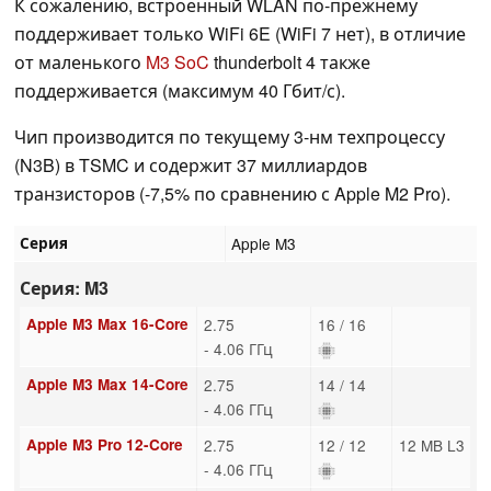
К сожалению, встроенный WLAN по-прежнему
поддерживает только WiFi 6E (WiFi 7 нет), в отличие
от маленького
M3 SoC
thunderbolt 4 также
поддерживается (максимум 40 Гбит/с).
Чип производится по текущему 3-нм техпроцессу
(N3B) в TSMC и содержит 37 миллиардов
транзисторов (-7,5% по сравнению с Apple M2 Pro).
Серия
Apple M3
Серия: M3
Apple M3 Max 16-Core
2.75
16 / 16
- 4.06 ГГц
Apple M3 Max 14-Core
2.75
14 / 14
- 4.06 ГГц
Apple M3 Pro 12-Core
2.75
12 / 12
12 MB L3
- 4.06 ГГц