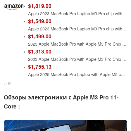
$1,819.00
Apple 2023 MacBook Pro Laptop M3 Pro chip with 11‑core CPU, 14‑core GPU: Built for Apple Intelligence, 14.2-inch Liquid Retina XDR Display, 18GB Unified Memory, 512GB SSD Storage; Space Black
$1,549.00
Apple 2023 MacBook Pro Laptop M3 Pro chip with 12‑core CPU, 18‑core GPU: 16.2-inch Liquid Retina XDR Display, 18GB Unified Memory, 512GB SSD Storage. Works with iPhone/iPad; Space Black
$1,499.00
2023 Apple MacBook Pro with Apple M3 Pro Chip (14-inch, 18GB RAM, 1TB SSD Storage) Space Black (Renewed Premium)
$1,313.00
2023 Apple MacBook Pro with Apple M3 Pro Chip with 11 core CPU/14 core GPU (14-inch, 36GB RAM, 512GB SSD Storage) Silver (Renewed Premium)
$1,755.13
Apple 2025 MacBook Pro Laptop with Apple M5 chip with 10‑core CPU and 10‑core GPU: Built for AI, 14.2-inch Liquid Retina XDR Display, 16GB Unified Memory, 1TB SSD Storage; Space Black
v1.35
Обзоры электроники с Apple M3 Pro 11-
Core :