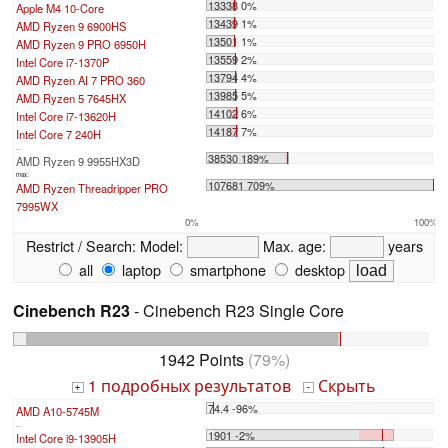
13338 0%
Apple M4 10-Core
13439 1%
AMD Ryzen 9 6900HS
13501 1%
AMD Ryzen 9 PRO 6950H
13559 2%
Intel Core i7-1370P
13794 4%
AMD Ryzen AI 7 PRO 360
13985 5%
AMD Ryzen 5 7645HX
14102 6%
Intel Core i7-13620H
14187 7%
Intel Core 7 240H
...
38530 189%
AMD Ryzen 9 9955HX3D
max:
107681 709%
AMD Ryzen Threadripper PRO
7995WX
0%
100%
Restrict / Search:
Model:
Max. age:
years
all
laptop
smartphone
desktop
Cinebench R23
- Cinebench R23 Single Core
1942 Points
(79%)
1 подробных результатов
Скрыть
+
-
74.4 -96%
AMD A10-5745M
...
1901 -2%
Intel Core i9-13905H