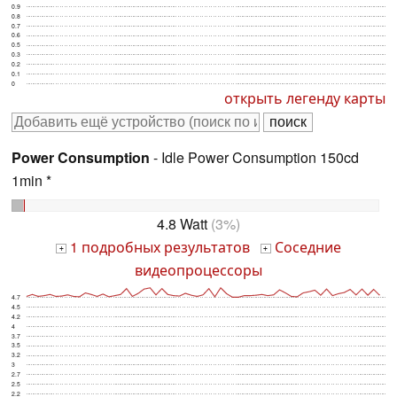
0.9
0.8
0.7
0.6
0.5
0.3
0.2
0.1
0
открыть легенду карты
Power Consumption
- Idle Power Consumption 150cd
1min *
4.8 Watt
(3%)
1 подробных результатов
Соседние
+
+
видеопроцессоры
4.7
4.5
4.2
4
3.7
3.5
3.2
3
2.7
2.5
2.2