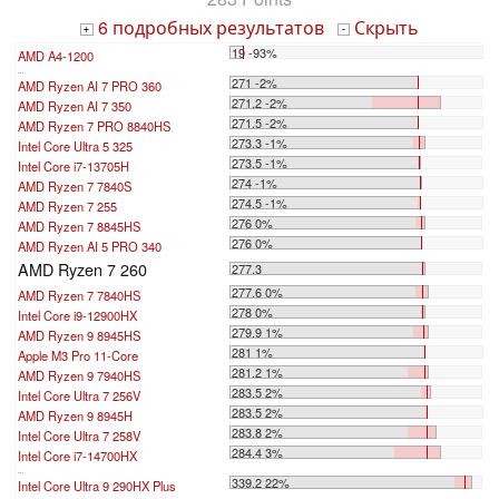
6 подробных результатов
Скрыть
+
-
19 -93%
AMD A4-1200
...
271 -2%
AMD Ryzen AI 7 PRO 360
271.2 -2%
AMD Ryzen AI 7 350
271.5 -2%
AMD Ryzen 7 PRO 8840HS
273.3 -1%
Intel Core Ultra 5 325
273.5 -1%
Intel Core i7-13705H
274 -1%
AMD Ryzen 7 7840S
274.5 -1%
AMD Ryzen 7 255
276 0%
AMD Ryzen 7 8845HS
276 0%
AMD Ryzen AI 5 PRO 340
AMD Ryzen 7 260
277.3
277.6 0%
AMD Ryzen 7 7840HS
278 0%
Intel Core i9-12900HX
279.9 1%
AMD Ryzen 9 8945HS
281 1%
Apple M3 Pro 11-Core
281.2 1%
AMD Ryzen 9 7940HS
283.5 2%
Intel Core Ultra 7 256V
283.5 2%
AMD Ryzen 9 8945H
283.8 2%
Intel Core Ultra 7 258V
284.4 3%
Intel Core i7-14700HX
...
339.2 22%
Intel Core Ultra 9 290HX Plus