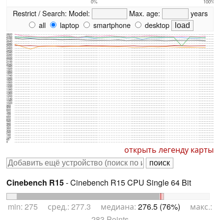
0%
100%
Restrict / Search:
Model:
Max. age:
years
all
laptop
smartphone
desktop
2820
2760
2700
2640
2580
2520
2460
2400
2340
2280
2220
2160
2100
2040
1980
1920
1860
1800
1740
1680
1620
1560
1500
1440
1380
1320
1260
1200
1140
1080
1020
960
900
840
780
720
660
600
540
480
420
360
300
240
180
120
60
0
открыть легенду карты
Cinebench R15
- Cinebench R15 CPU Single 64 Bit
min: 275 сред.: 277.3 медиана:
276.5 (76%)
макс.:
283 Points