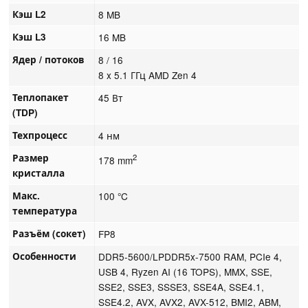
Кэш L2
8 MB
Кэш L3
16 MB
Ядер / потоков
8 / 16
8 x 5.1 ГГц AMD Zen 4
Теплопакет
45 Вт
(TDP)
Техпроцесс
4 нм
Размер
2
178 mm
кристалла
Макс.
100 °C
температура
Разъём (сокет)
FP8
Особенности
DDR5-5600/LPDDR5x-7500 RAM, PCIe 4,
USB 4, Ryzen AI (16 TOPS), MMX, SSE,
SSE2, SSE3, SSSE3, SSE4A, SSE4.1,
SSE4.2, AVX, AVX2, AVX-512, BMI2, ABM,