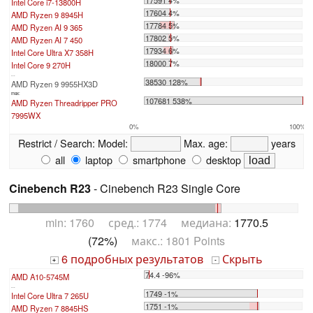
Intel Core i7-13800H
17604 4%
AMD Ryzen 9 8945H
17784 5%
AMD Ryzen AI 9 365
17802 5%
AMD Ryzen AI 7 450
17934 6%
Intel Core Ultra X7 358H
18000 7%
Intel Core 9 270H
...
38530 128%
AMD Ryzen 9 9955HX3D
max:
107681 538%
AMD Ryzen Threadripper PRO
7995WX
0%
100%
Restrict / Search:
Model:
Max. age:
years
all
laptop
smartphone
desktop
Cinebench R23
- Cinebench R23 Single Core
min: 1760 сред.: 1774 медиана:
1770.5
(72%)
макс.: 1801 Points
6 подробных результатов
Скрыть
+
-
74.4 -96%
AMD A10-5745M
...
1749 -1%
Intel Core Ultra 7 265U
1751 -1%
AMD Ryzen 7 8845HS