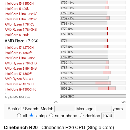
1755 -1%
Intel Core i5-13500H
1757 -1%
Intel Core 5 120U
1758 -1%
Intel Core Ultra 5 228V
1759 -1%
Intel Core Ultra 5 226V
1761 -1%
AMD Ryzen 7 7840S
1770 0%
AMD Ryzen 7 7840HS
1773 0%
Intel Core 5 210H
AMD Ryzen 7 260
1774
1775 0%
Intel Core i7-12700H
1780 0%
Intel Core i5-1350P
1782 0%
Intel Core Ultra 5 322
1785 1%
AMD Ryzen 9 7940HS
1787 1%
AMD Ryzen 9 8945HS
1787 1%
Intel Core i7-1360P
1797 1%
AMD Ryzen AI 5 430
1798 1%
Intel Core i7-13700H
1801 2%
Intel Core i9-13900HK
...
2459 39%
Apple M5 10-Core
0%
100%
Restrict / Search:
Model:
Max. age:
years
all
laptop
smartphone
desktop
Cinebench R20
- Cinebench R20 CPU (Single Core)