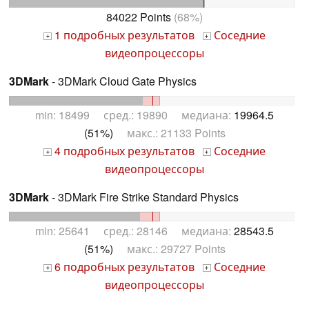
84022 Points
(68%)
1 подробных результатов
Соседние
+
+
видеопроцессоры
3DMark
- 3DMark Cloud Gate Physics
min: 18499 сред.: 19890 медиана:
19964.5
(51%)
макс.: 21133 Points
4 подробных результатов
Соседние
+
+
видеопроцессоры
3DMark
- 3DMark Fire Strike Standard Physics
min: 25641 сред.: 28146 медиана:
28543.5
(51%)
макс.: 29727 Points
6 подробных результатов
Соседние
+
+
видеопроцессоры