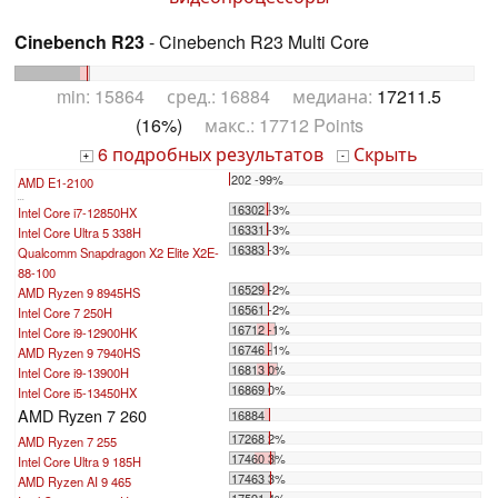
Cinebench R23
- Cinebench R23 Multi Core
min: 15864 сред.: 16884 медиана:
17211.5
(16%)
макс.: 17712 Points
6 подробных результатов
Скрыть
+
-
202 -99%
AMD E1-2100
...
16302 -3%
Intel Core i7-12850HX
16331 -3%
Intel Core Ultra 5 338H
16383 -3%
Qualcomm Snapdragon X2 Elite X2E-
88-100
16529 -2%
AMD Ryzen 9 8945HS
16561 -2%
Intel Core 7 250H
16712 -1%
Intel Core i9-12900HK
16746 -1%
AMD Ryzen 9 7940HS
16813 0%
Intel Core i9-13900H
16869 0%
Intel Core i5-13450HX
AMD Ryzen 7 260
16884
17268 2%
AMD Ryzen 7 255
17460 3%
Intel Core Ultra 9 185H
17463 3%
AMD Ryzen AI 9 465
17591 4%