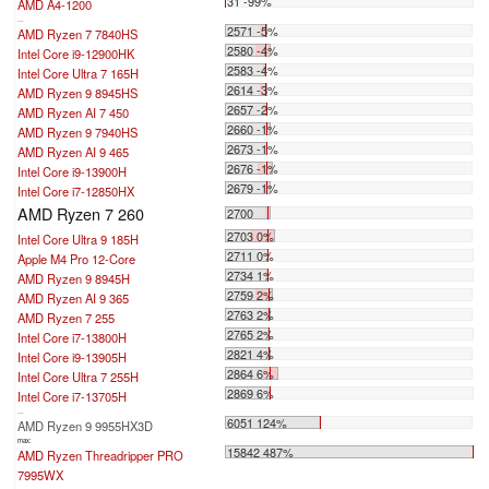
31 -99%
AMD A4-1200
...
2571 -5%
AMD Ryzen 7 7840HS
2580 -4%
Intel Core i9-12900HK
2583 -4%
Intel Core Ultra 7 165H
2614 -3%
AMD Ryzen 9 8945HS
2657 -2%
AMD Ryzen AI 7 450
2660 -1%
AMD Ryzen 9 7940HS
2673 -1%
AMD Ryzen AI 9 465
2676 -1%
Intel Core i9-13900H
2679 -1%
Intel Core i7-12850HX
AMD Ryzen 7 260
2700
2703 0%
Intel Core Ultra 9 185H
2711 0%
Apple M4 Pro 12-Core
2734 1%
AMD Ryzen 9 8945H
2759 2%
AMD Ryzen AI 9 365
2763 2%
AMD Ryzen 7 255
2765 2%
Intel Core i7-13800H
2821 4%
Intel Core i9-13905H
2864 6%
Intel Core Ultra 7 255H
2869 6%
Intel Core i7-13705H
...
6051 124%
AMD Ryzen 9 9955HX3D
max:
15842 487%
AMD Ryzen Threadripper PRO
7995WX