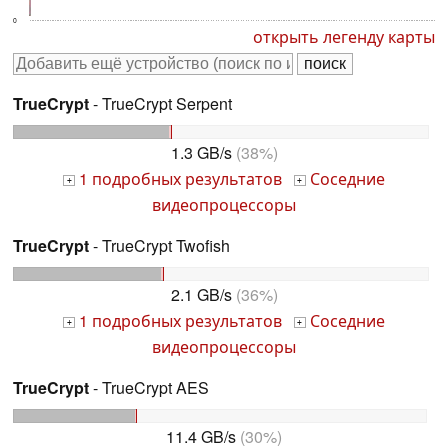
0
открыть легенду карты
TrueCrypt
- TrueCrypt Serpent
1.3 GB/s
(38%)
1 подробных результатов
Соседние
+
+
видеопроцессоры
TrueCrypt
- TrueCrypt Twofish
2.1 GB/s
(36%)
1 подробных результатов
Соседние
+
+
видеопроцессоры
TrueCrypt
- TrueCrypt AES
11.4 GB/s
(30%)