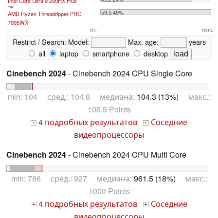
Intel Core Ultra 9 290HX Plus
max:
59.5 49%
AMD Ryzen Threadripper PRO
7995WX
0%
100%
Restrict / Search:
Model:
Max. age:
years
all
laptop
smartphone
desktop
Cinebench 2024
- Cinebench 2024 CPU Single Core
min: 104 сред.: 104.8 медиана:
104.3 (13%)
макс.:
106.5 Points
4 подробных результатов
Соседние
+
+
видеопроцессоры
Cinebench 2024
- Cinebench 2024 CPU Multi Core
min: 786 сред.: 927 медиана:
961.5 (18%)
макс.:
1000 Points
4 подробных результатов
Соседние
+
+
видеопроцессоры