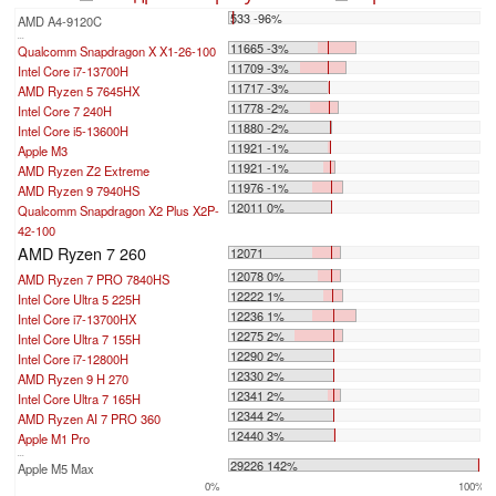
533 -96%
AMD A4-9120C
...
11665 -3%
Qualcomm Snapdragon X X1-26-100
11709 -3%
Intel Core i7-13700H
11717 -3%
AMD Ryzen 5 7645HX
11778 -2%
Intel Core 7 240H
11880 -2%
Intel Core i5-13600H
11921 -1%
Apple M3
11921 -1%
AMD Ryzen Z2 Extreme
11976 -1%
AMD Ryzen 9 7940HS
12011 0%
Qualcomm Snapdragon X2 Plus X2P-
42-100
AMD Ryzen 7 260
12071
12078 0%
AMD Ryzen 7 PRO 7840HS
12222 1%
Intel Core Ultra 5 225H
12236 1%
Intel Core i7-13700HX
12275 2%
Intel Core Ultra 7 155H
12290 2%
Intel Core i7-12800H
12330 2%
AMD Ryzen 9 H 270
12341 2%
Intel Core Ultra 7 165H
12344 2%
AMD Ryzen AI 7 PRO 360
12440 3%
Apple M1 Pro
...
29226 142%
Apple M5 Max
0%
100%