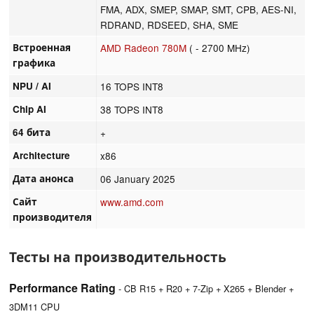
FMA, ADX, SMEP, SMAP, SMT, CPB, AES-NI,
RDRAND, RDSEED, SHA, SME
Встроенная
AMD Radeon 780M
( - 2700 MHz)
графика
NPU / AI
16 TOPS INT8
Chip AI
38 TOPS INT8
64 бита
+
Architecture
x86
Дата анонса
06 January 2025
Сайт
www.amd.com
производителя
Тесты на производительность
Performance Rating
- CB R15 + R20 + 7-Zip + X265 + Blender +
3DM11 CPU