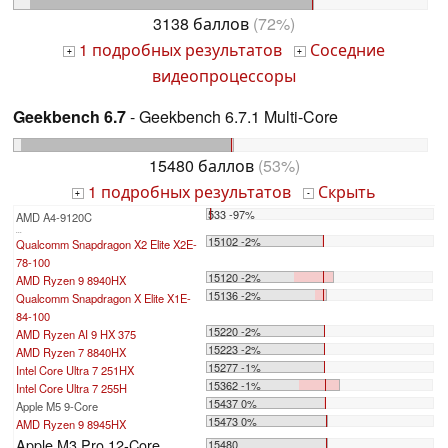
3138 баллов
(72%)
1 подробных результатов
Соседние
+
+
видеопроцессоры
Geekbench 6.7
- Geekbench 6.7.1 Multi-Core
15480 баллов
(53%)
1 подробных результатов
Скрыть
+
-
533 -97%
AMD A4-9120C
...
15102 -2%
Qualcomm Snapdragon X2 Elite X2E-
78-100
15120 -2%
AMD Ryzen 9 8940HX
15136 -2%
Qualcomm Snapdragon X Elite X1E-
84-100
15220 -2%
AMD Ryzen AI 9 HX 375
15223 -2%
AMD Ryzen 7 8840HX
15277 -1%
Intel Core Ultra 7 251HX
15362 -1%
Intel Core Ultra 7 255H
15437 0%
Apple M5 9-Core
15473 0%
AMD Ryzen 9 8945HX
Apple M3 Pro 12-Core
15480