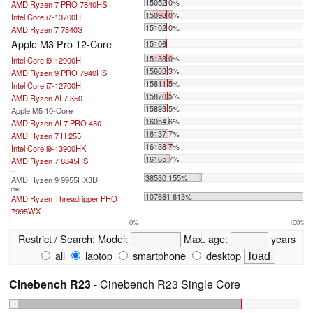
15052 0%
AMD Ryzen 7 PRO 7840HS
15098 0%
Intel Core i7-13700H
15102 0%
AMD Ryzen 7 7840S
Apple M3 Pro 12-Core
15106
15133 0%
Intel Core i9-12900H
15603 3%
AMD Ryzen 9 PRO 7940HS
15811 5%
Intel Core i7-12700H
15870 5%
AMD Ryzen AI 7 350
15893 5%
Apple M5 10-Core
16054 6%
AMD Ryzen AI 7 PRO 450
16137 7%
AMD Ryzen 7 H 255
16138 7%
Intel Core i9-13900HK
16165 7%
AMD Ryzen 7 8845HS
...
38530 155%
AMD Ryzen 9 9955HX3D
max:
107681 613%
AMD Ryzen Threadripper PRO
7995WX
0%
100%
Restrict / Search:
Model:
Max. age:
years
all
laptop
smartphone
desktop
Cinebench R23
- Cinebench R23 Single Core