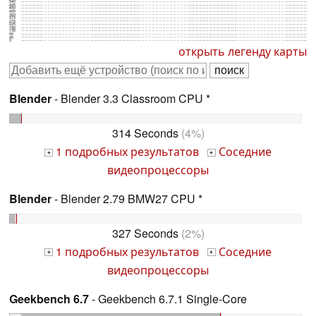
540
495
450
405
360
315
270
225
180
135
90
45
0
открыть легенду карты
Blender
- Blender 3.3 Classroom CPU *
314 Seconds
(4%)
1 подробных результатов
Соседние
+
+
видеопроцессоры
Blender
- Blender 2.79 BMW27 CPU *
327 Seconds
(2%)
1 подробных результатов
Соседние
+
+
видеопроцессоры
Geekbench 6.7
- Geekbench 6.7.1 Single-Core