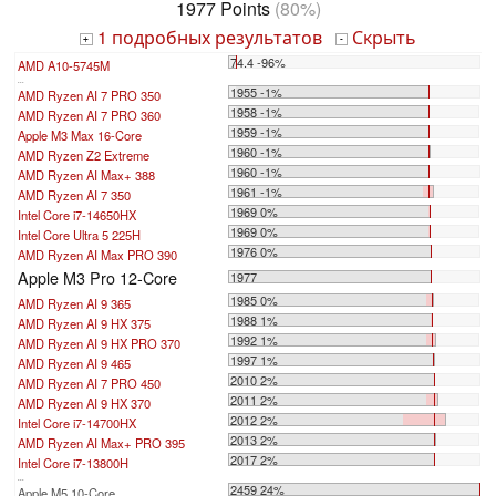
1977 Points
(80%)
1 подробных результатов
Скрыть
+
-
74.4 -96%
AMD A10-5745M
...
1955 -1%
AMD Ryzen AI 7 PRO 350
1958 -1%
AMD Ryzen AI 7 PRO 360
1959 -1%
Apple M3 Max 16-Core
1960 -1%
AMD Ryzen Z2 Extreme
1960 -1%
AMD Ryzen AI Max+ 388
1961 -1%
AMD Ryzen AI 7 350
1969 0%
Intel Core i7-14650HX
1969 0%
Intel Core Ultra 5 225H
1976 0%
AMD Ryzen AI Max PRO 390
Apple M3 Pro 12-Core
1977
1985 0%
AMD Ryzen AI 9 365
1988 1%
AMD Ryzen AI 9 HX 375
1992 1%
AMD Ryzen AI 9 HX PRO 370
1997 1%
AMD Ryzen AI 9 465
2010 2%
AMD Ryzen AI 7 PRO 450
2011 2%
AMD Ryzen AI 9 HX 370
2012 2%
Intel Core i7-14700HX
2013 2%
AMD Ryzen AI Max+ PRO 395
2017 2%
Intel Core i7-13800H
...
2459 24%
Apple M5 10-Core