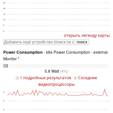
25
20
15
10
5
0
открыть легенду карты
Power Consumption
- Idle Power Consumption - external
Monitor *
5.8 Watt
(4%)
1 подробных результатов
Соседние
+
+
видеопроцессоры
6
5
4