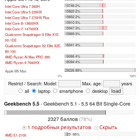
15746 2%
Intel Core Ultra 7 265H
15820 2%
Intel Core Ultra 5 235HX
15852 2%
Intel Core Ultra 7 270HX Plus
15910 3%
Intel Core i5-13600HX
15947 3%
Intel Core i7-14700HX
15969 3%
Qualcomm Snapdragon X Elite X1E-
00-1DE
16041 4%
Qualcomm Snapdragon X2 Elite X2E-
80-100
16066 4%
AMD Ryzen AI Max PRO 390
16094 4%
AMD Ryzen 9 7940HX
...
29226 89%
Apple M5 Max
0%
100%
Restrict / Search:
Model:
Max. age:
years
all
laptop
smartphone
desktop
Geekbench 5.5
- Geekbench 5.1 - 5.5 64 Bit Single-Core
2327 баллов
(78%)
1 подробных результатов
Скрыть
+
-
125 -95%
AMD E1-2100
...