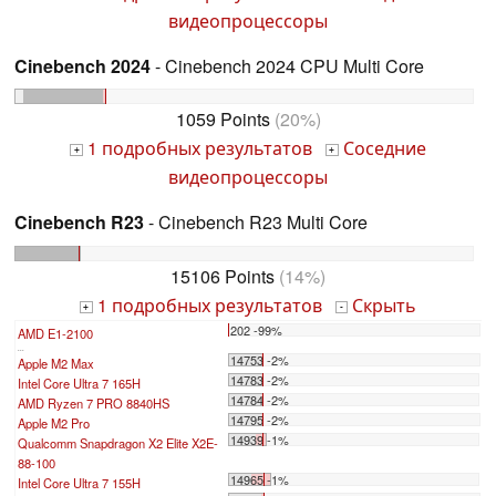
видеопроцессоры
Cinebench 2024
- Cinebench 2024 CPU Multi Core
1059 Points
(20%)
1 подробных результатов
Соседние
+
+
видеопроцессоры
Cinebench R23
- Cinebench R23 Multi Core
15106 Points
(14%)
1 подробных результатов
Скрыть
+
-
202 -99%
AMD E1-2100
...
14753 -2%
Apple M2 Max
14783 -2%
Intel Core Ultra 7 165H
14784 -2%
AMD Ryzen 7 PRO 8840HS
14795 -2%
Apple M2 Pro
14939 -1%
Qualcomm Snapdragon X2 Elite X2E-
88-100
14965 -1%
Intel Core Ultra 7 155H