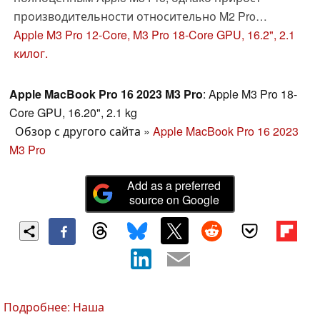
производительности относительно M2 Pro
небольшой. С другой стороны, SSD в младшей
Apple M3 Pro 12-Core, M3 Pro 18-Core GPU, 16.2", 2.1
версии стал быстрее, а яркость экрана в режиме
килог.
SDR увеличилась. Усовершенствования в плане
энергоэффективности у нового чипа обеспечили
Apple MacBook Pro 16 2023 M3 Pro
: Apple M3 Pro 18-
серьезную прибавку автономности.
Core GPU, 16.20", 2.1 kg
Обзор с другого сайта
»
Apple MacBook Pro 16 2023
M3 Pro
Add as a preferred
source on Google
Подробнее: Наша