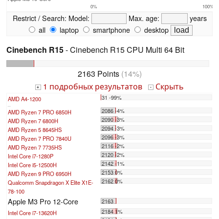
0%
100%
Restrict / Search:
Model:
Max. age:
years
all
laptop
smartphone
desktop
Cinebench R15
- Cinebench R15 CPU Multi 64 Bit
2163 Points
(14%)
1 подробных результатов
Скрыть
+
-
31 -99%
AMD A4-1200
...
2086 -4%
AMD Ryzen 7 PRO 6850H
2090 -3%
AMD Ryzen 7 6800H
2094 -3%
AMD Ryzen 5 8645HS
2096 -3%
AMD Ryzen 7 PRO 7840U
2116 -2%
AMD Ryzen 7 7735HS
2120 -2%
Intel Core i7-1280P
2142 -1%
Intel Core i5-12500H
2153 0%
AMD Ryzen 9 PRO 6950H
2162 0%
Qualcomm Snapdragon X Elite X1E-
78-100
Apple M3 Pro 12-Core
2163
2184 1%
Intel Core i7-13620H