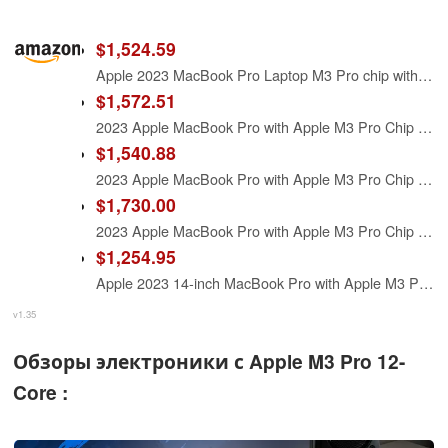
$1,524.59
Apple 2023 MacBook Pro Laptop M3 Pro chip with 12‑core CPU, 18‑core GPU: 16.2-inch Liquid Retina XDR Display, 18GB Unified Memory, 512GB SSD Storage. Works with iPhone/iPad; Space Black
$1,572.51
2023 Apple MacBook Pro with Apple M3 Pro Chip with 12‑core CPU and 18‑core GPU (16-inch, 18GB RAM, 512GB SSD Storage) (QWERTY English) Space Black (Renewed Premium)
$1,540.88
2023 Apple MacBook Pro with Apple M3 Pro Chip (16-Inch, 18GB RAM, 512GB SSD Storage) (QWERTY English) Silver (Renewed)
$1,730.00
2023 Apple MacBook Pro with Apple M3 Pro Chip 12-Core CPU/18-Core GPU (16-inch, 18GB RAM, 512GB SSD Storage) (QWERTY English) Silver (Renewed Premium)
$1,254.95
Apple 2023 14-inch MacBook Pro with Apple M3 Pro chip, 18GB RAM, 512GB SSD Storage, Space Black (Renewed)
v1.35
Обзоры электроники с Apple M3 Pro 12-
Core :