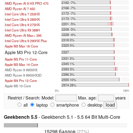
2162 -7%
AMD Ryzen AI 9 HX PRO 470
2166 -7%
AMD Ryzen AI 7 450
2172 -7%
Intel Core Ultra 7 255HX
2173 -7%
Intel Core Ultra 9 285HX
2201 -5%
Intel Core Ultra 9 275HX
2208 -5%
Intel Core Ultra X9 388H
2228 -4%
AMD Ryzen AI Max+ 395
2318 0%
Intel Core Ultra 9 290HX Plus
2325 0%
Apple M3 Max 16-Core
Apple M3 Pro 12-Core
2327
2331 0%
Apple M3 Pro 11-Core
2345 1%
Apple M3 Max 14-Core
2393 3%
AMD Ryzen 9 9955HX
2396 3%
AMD Ryzen 9 9955HX3D
2555 10%
Apple M4 Pro 12-Core
2974 28%
Apple M5 10-Core
0%
100%
Restrict / Search:
Model:
Max. age:
years
all
laptop
smartphone
desktop
Geekbench 5.5
- Geekbench 5.1 - 5.5 64 Bit Multi-Core
15298 баллов
(27%)