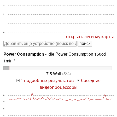
3
2
1
0
открыть легенду карты
Power Consumption
- Idle Power Consumption 150cd
1min *
7.5 Watt
(5%)
1 подробных результатов
Соседние
+
+
видеопроцессоры
8
7
6
5