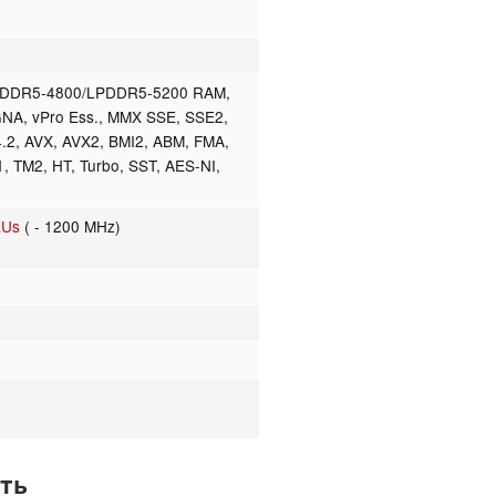
/DDR5-4800/LPDDR5-5200 RAM,
, GNA, vPro Ess., MMX SSE, SSE2,
.2, AVX, AVX2, BMI2, ABM, FMA,
, TM2, HT, Turbo, SST, AES-NI,
EUs
( - 1200 MHz)
ть