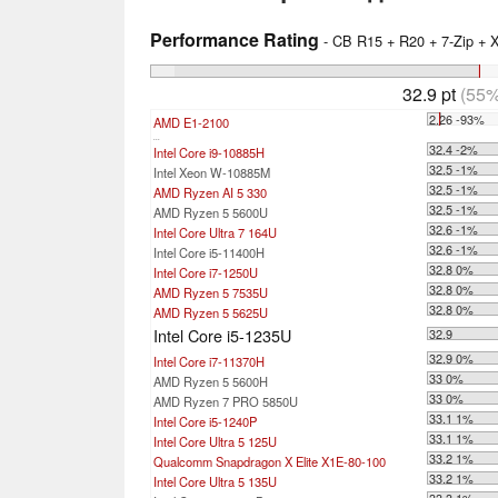
Performance Rating
- CB R15 + R20 + 7-Zip +
32.9 pt
(55%
2.26 -93%
AMD E1-2100
...
32.4 -2%
Intel Core i9-10885H
32.5 -1%
Intel Xeon W-10885M
32.5 -1%
AMD Ryzen AI 5 330
32.5 -1%
AMD Ryzen 5 5600U
32.6 -1%
Intel Core Ultra 7 164U
32.6 -1%
Intel Core i5-11400H
32.8 0%
Intel Core i7-1250U
32.8 0%
AMD Ryzen 5 7535U
32.8 0%
AMD Ryzen 5 5625U
Intel Core i5-1235U
32.9
32.9 0%
Intel Core i7-11370H
33 0%
AMD Ryzen 5 5600H
33 0%
AMD Ryzen 7 PRO 5850U
33.1 1%
Intel Core i5-1240P
33.1 1%
Intel Core Ultra 5 125U
33.2 1%
Qualcomm Snapdragon X Elite X1E-80-100
33.2 1%
Intel Core Ultra 5 135U
33.3 1%