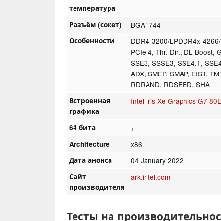
температура
Разъём (сокет)
BGA1744
Особенности
DDR4-3200/LPDDR4x-4266
PCIe 4, Thr. Dir., DL Boost
SSE3, SSSE3, SSE4.1, SSE4
ADX, SMEP, SMAP, EIST, TM1
RDRAND, RDSEED, SHA
Встроенная
Intel Iris Xe Graphics G7 80
графика
64 бита
+
Architecture
x86
Дата анонса
04 January 2022
Сайт
ark.intel.com
производителя
Тесты на производительнос