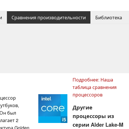
и
Сравнения производительности
Библиотека
Подробнее: Наша
таблица сравнения
процессоров
оцессор
оутбуков,
Другие
 Он был
процессоры из
лагает 2
серии Alder Lake-M
ектура Golden