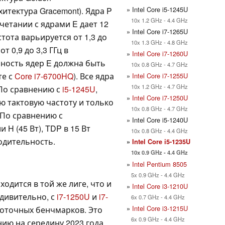
» Intel Core i5-1245U
хитектура Gracemont). Ядра P
10x 1.2 GHz - 4.4 GHz
очетании с ядрами E дает 12
» Intel Core i7-1265U
тота варьируется от 1,3 до
10x 1.3 GHz - 4.8 GHz
т 0,9 до 3,3 ГГц в
»
Intel Core i7-1260U
ность ядер E должна быть
10x 0.8 GHz - 4.7 GHz
те с
Core i7-6700HQ
). Все ядра
»
Intel Core i7-1255U
10x 1.2 GHz - 4.7 GHz
 По сравнению с
i5-1245U
,
»
Intel Core i7-1250U
ю тактовую частоту и только
10x 0.8 GHz - 4.7 GHz
 По сравнению с
» Intel Core i5-1240U
 H (45 Вт), TDP в 15 Вт
10x 0.8 GHz - 4.4 GHz
одительность.
»
Intel Core i5-1235U
10x 0.9 GHz - 4.4 GHz
»
Intel Pentium 8505
5x 0.9 GHz - 4.4 GHz
одится в той же лиге, что и
»
Intel Core i3-1210U
удивительно, с
i7-1250U
и
i7-
6x 0.7 GHz - 4.4 GHz
»
Intel Core i3-1215U
поточных бенчмарков. Это
6x 0.9 GHz - 4.4 GHz
ию на середину 2023 года.