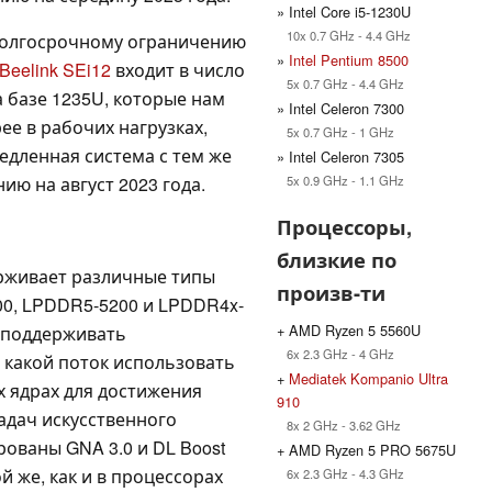
» Intel Core i5-1230U
10x 0.7 GHz - 4.4 GHz
долгосрочному ограничению
»
Intel Pentium 8500
Beelink SEi12
входит в число
5x 0.7 GHz - 4.4 GHz
 базе 1235U, которые нам
» Intel Celeron 7300
ее в рабочих нагрузках,
5x 0.7 GHz - 1 GHz
едленная система с тем же
» Intel Celeron 7305
5x 0.9 GHz - 1.1 GHz
ию на август 2023 года.
Процессоры,
близкие по
рживает различные типы
произв-ти
00, LPDDR5-5200 и LPDDR4x-
+ AMD Ryzen 5 5560U
т поддерживать
6x 2.3 GHz - 4 GHz
 какой поток использовать
+
Mediatek Kompanio Ultra
 ядрах для достижения
910
адач искусственного
8x 2 GHz - 3.62 GHz
рованы GNA 3.0 и DL Boost
+ AMD Ryzen 5 PRO 5675U
ой же, как и в процессорах
6x 2.3 GHz - 4.3 GHz