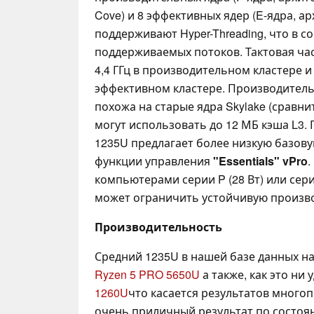
Cove) и 8 эффективных ядер (E-ядра, ар
поддерживают Hyper-Threading, что в с
поддерживаемых потоков. Тактовая час
4,4 ГГц в производительном кластере и о
эффективном кластере. Производитель
похожа на старые ядра Skylake (сравни
могут использовать до 12 МБ кэша L3.
1235U предлагает более низкую базову
функции управления
"Essentials" vPro
.
компьютерами серии P (28 Вт) или серии
может ограничить устойчивую произв
Производительность
Средний 1235U в нашей базе данных нах
Ryzen 5 PRO 5650U
а также, как это ни 
1260U
что касается результатов много
очень приличный результат по состоян