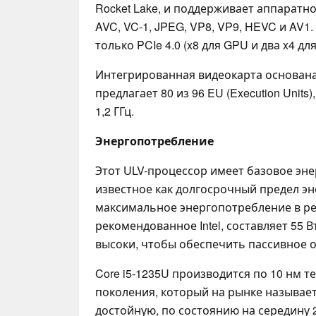
Rocket Lake, и поддерживает аппаратн
AVC, VC-1, JPEG, VP8, VP9, HEVC и AV
только PCIe 4.0 (x8 для GPU и два x4 дл
Интегрированная видеокарта основана 
предлагает 80 из 96 EU (Execution Unit
1,2 ГГц.
Энергопотребление
Этот ULV-процессор имеет базовое эне
известное как долгосрочный предел эн
максимальное энергопотребление в ре
рекомендованное Intel, составляет 55 
высоки, чтобы обеспечить пассивное 
Core i5-1235U производится по 10 нм те
поколения, который на рынке называетс
достойную, по состоянию на середину 2