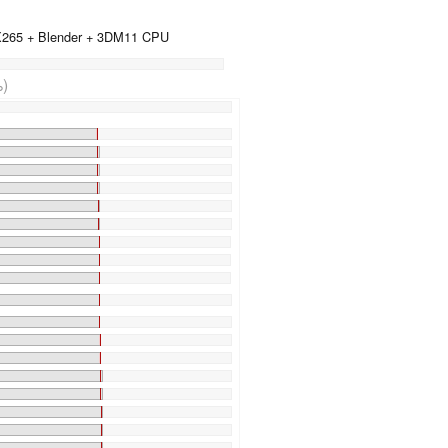
 X265 + Blender + 3DM11 CPU
)