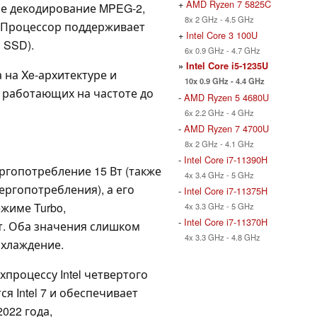
+
AMD Ryzen 7 5825C
ое декодирование MPEG-2,
8x 2 GHz - 4.5 GHz
1. Процессор поддерживает
+
Intel Core 3 100U
я SSD).
6x 0.9 GHz - 4.7 GHz
»
Intel Core i5-1235U
на Xe-архитектуре и
10x 0.9 GHz - 4.4 GHz
s), работающих на частоте до
-
AMD Ryzen 5 4680U
6x 2.2 GHz - 4 GHz
-
AMD Ryzen 7 4700U
8x 2 GHz - 4.1 GHz
-
Intel Core i7-11390H
ргопотребление 15 Вт (также
4x 3.4 GHz - 5 GHz
ергопотребления), а его
-
Intel Core i7-11375H
жиме Turbo,
4x 3.3 GHz - 5 GHz
-
Intel Core i7-11370H
Вт. Оба значения слишком
4x 3.3 GHz - 4.8 GHz
охлаждение.
хпроцессу Intel четвертого
я Intel 7 и обеспечивает
022 года,