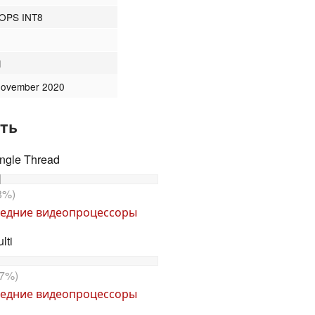
TOPS INT8
M
November 2020
ть
ngle Thread
8%)
едние видеопроцессоры
lti
7%)
едние видеопроцессоры