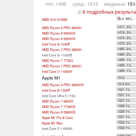
min: 1496 сред.: 1512 медиана:
151
6 подробных результа
+
74.4 -95%
AMD A10-5745M
...
1471 -3%
AMD Ryzen 5 PRO 6650H
1474 -3%
AMD Ryzen 9 5900HS
1474 -3%
AMD Ryzen 9 5900HX
1475 -2%
Intel Core i5-1240P
1480 -2%
AMD Ryzen 7 PRO 6850H
1484 -2%
Intel Core i5-11500B
1490 -1%
AMD Ryzen 7 7735U
1495 -1%
AMD Ryzen 7 PRO 6850U
1499 -1%
Intel Core i7-11800H
Apple M1
1512
1514 0%
AMD Ryzen 9 PRO 6950HS
1521 1%
Intel Core i5-1250P
1521 1%
Intel Core Ultra 5 115U
1527 1%
AMD Ryzen 7 6800H
1528 1%
AMD Ryzen 7 7735HS
1529 1%
AMD Ryzen 9 5980HS
1531 1%
Apple M1 Pro 8-Core
1533 1%
Apple M1 Max
1533 1%
Intel Core i7-11850H
...
2459 63%