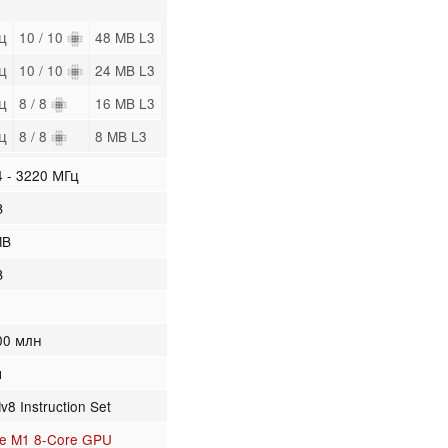
Гц
10 / 10
48 MB L3
Гц
10 / 10
24 MB L3
Гц
8 / 8
16 MB L3
Гц
8 / 8
8 MB L3
 - 3220 МГц
B
MB
B
00 млн
м
8 Instruction Set
le M1 8-Core GPU