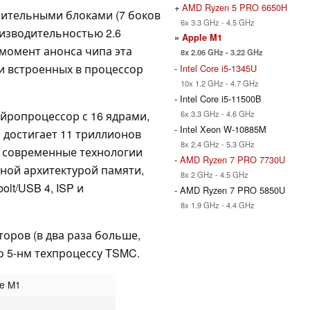
+
AMD Ryzen 5 PRO 6650H
лительными блоками (7 боков
6x 3.3 GHz - 4.5 GHz
оизводительностью 2.6
»
Apple M1
 момент анонса чипа эта
8x 2.06 GHz - 3.22 GHz
и встроенных в процессор
-
Intel Core i5-1345U
10x 1.2 GHz - 4.7 GHz
- Intel Core i5-11500B
6x 3.3 GHz - 4.6 GHz
йропроцессор с 16 ядрами,
- Intel Xeon W-10885M
 достигает 11 триллионов
8x 2.4 GHz - 5.3 GHz
т современные технологии
-
AMD Ryzen 7 PRO 7730U
ной архитектурой памяти,
8x 2 GHz - 4.5 GHz
lt/USB 4, ISP и
- AMD Ryzen 7 PRO 5850U
8x 1.9 GHz - 4.4 GHz
оров (в два раза больше,
по 5-нм техпроцессу TSMC.
le M1