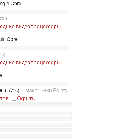
ngle Core
3%)
едние видеопроцессоры
lti Core
%)
едние видеопроцессоры
e
0.5 (7%)
макс.: 7830 Points
тов
Скрыть
-