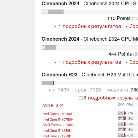
Cinebench 2024
- Cinebench 2024 CPU Si
110 Points
(1
1 подробных результатов
Сос
+
+
Cinebench 2024
- Cinebench 2024 CPU Mu
444 Points
(8
1 подробных результатов
Сос
+
+
Cinebench R23
- Cinebench R23 Multi Cor
min: 7409 сред.: 7728 медиана:
780
6 подробных результа
+
202 -97%
AMD E1-2100
...
7104 -8%
Intel Core i5-10500H
7129 -8%
Intel Core i7-10750H
7209 -7%
AMD Ryzen 5 5500U
7275 -6%
Intel Core i7-1250U
7282 -6%
Intel Core i5-1250P