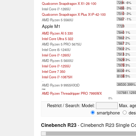
7294 -6%
Qualcomm Snapdragon X X1-26-100
7486 -3%
Intel Core i7-1265U
7510 -3%
Qualcomm Snapdragon X Plus X1P-42-100
7667 -1%
AMD Ryzen 5 5560U
Apple M1
7728
7840 1%
AMD Ryzen AI 5 330
7862 2%
Intel Core Ultra 5 322
7867 2%
AMD Ryzen 5 PRO 5675U
7902 2%
Intel Core i5-1240U
7913 2%
Intel Core i7-1260U
7929 3%
AMD Ryzen 5 5600U
7970 3%
Intel Core i7-1255U
8030 4%
Intel Core 7 350
8108 5%
Intel Core i7-10875H
...
38530 399%
AMD Ryzen 9 9955HX3D
max:
107681 129
AMD Ryzen Threadripper PRO 7995WX
0%
Restrict / Search:
Model:
Max. ag
smartphone
des
Cinebench R23
- Cinebench R23 Single C