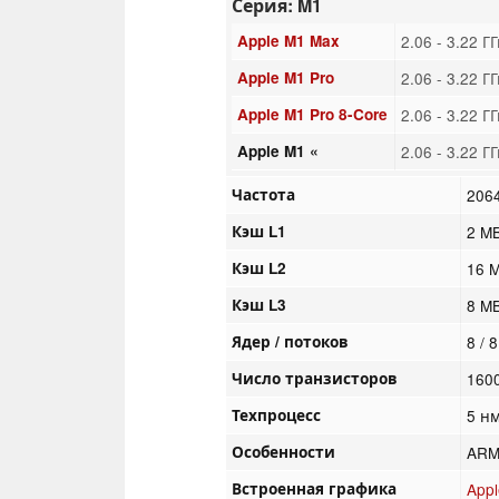
Серия: M1
Apple M1 Max
2.06 - 3.22 Г
Apple M1 Pro
2.06 - 3.22 Г
Apple M1 Pro 8-Core
2.06 - 3.22 Г
Apple M1 «
2.06 - 3.22 Г
Частота
2064
Кэш L1
2 M
Кэш L2
16 
Кэш L3
8 M
Ядер / потоков
8 / 8
Число транзисторов
160
Техпроцесс
5 н
Особенности
ARMv
Встроенная графика
App