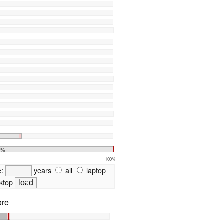
3%
100%
e:
years
all
laptop
ktop
ore