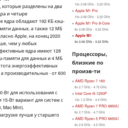
10x 2.06 GHz - 3.22 GHz
, которые разделены на два
»
Apple M1 Pro
дра и четыре
10x 2.06 GHz - 3.22 GHz
 ядра обладают 192 КБ кэш-
»
Apple M1 Pro 8-Core
мяти данных, а также 12 МБ
8x 2.06 GHz - 3.22 GHz
асно Apple, на конец 2020
»
Apple M1
8x 2.06 GHz - 3.22 GHz
ше, чем у любых
фективные ядра имеют 128
Процессоры,
ш-памяти для данных и 4 МБ
близкие по
стота энергоэффективных
произв-ти
, а производительных - от 600
+
AMD Ryzen 7 160
8x 2.7 GHz - 4.75 GHz
10-Вт для использования с
+
Intel Core i5-1250P
 15-Вт вариант для систем с
12x 1.2 GHz - 4.4 GHz
+
AMD Ryzen 7 PRO 6850U
 Mac Mini).
8x 2.7 GHz - 4.7 GHz
агрузке лучше у старшего
+
AMD Ryzen 5 PRO 6650U
6x 2.9 GHz - 4.5 GHz