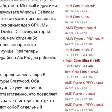
ботает с Microsoft и другими
+
Intel Core i5-12450H
8x 1.5 GHz - 4.4 GHz
езультате Windows Defender
+
Intel Core 5 315
, что он может использовать
6x 1.4 GHz - 4.4 GHz
 с основных ядер CPU. Мы
+
AMD Ryzen 5 6600H
Device Discovery, которая
6x 3.3 GHz - 4.5 GHz
е, чем когда-либо,
+
AMD Ryzen 7 PRO 6860Z
снове аппаратного
8x 2.7 GHz - 4.75 GHz
+
Intel Core i5-1240P
лучше, Intel теперь
12x 1.2 GHz - 4.4 GHz
райвер Arc Pro для рабочих
»
Intel Core Ultra 5 135U
12x 3.6 GHz - 4.4 GHz
-
Intel Core Ultra 5 125U
re представлены ядра P-
12x 3.6 GHz - 4.3 GHz
туры Crestwood. Оба
-
AMD Ryzen 5 PRO 7540U
турные улучшения по
6x 3.2 GHz - 4.9 GHz
оответственно, что позволяет
-
AMD Ryzen 7 7735U
8x 2.7 GHz - 4.75 GHz
за такт; интересно то, что
-
AMD Ryzen 7 PRO 7735U
ляют собой отдельный
8x 2.7 GHz - 4.75 GHz