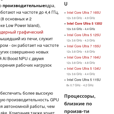
U
го
производительные
ядра,
ботают на частоте до 4,4 ГГц,
»
Intel Core Ultra 7 165U
12x 3.8 GHz - 4.9 GHz
 (8 основных и 2
»
Intel Core Ultra 5 135U
 Low Power Island),
12x 3.6 GHz - 4.4 GHz
ядерный графический
»
Intel Core Ultra 5 125U
вышедший из печи, служит
12x 3.6 GHz - 4.3 GHz
ом - он работает на частоте
»
Intel Core Ultra 7 155U
других совершенно новых
12x 3.8 GHz - 4.8 GHz
»
Intel Core Ultra 7 164U
 AI Boost NPU с двумя
12x 3.8 GHz - 4.8 GHz
корения рабочих нагрузок
»
Intel Core Ultra 5 134U
12x 3.6 GHz - 4.4 GHz
» Intel Core Ultra 5 115U
8x 0.7 GHz - 4.2 GHz
 обеспечить более высокую
Процессоры,
кую производительность GPU
близкие по
мя автономной работы, чем
произв-ти
Lake. Компания также хочет