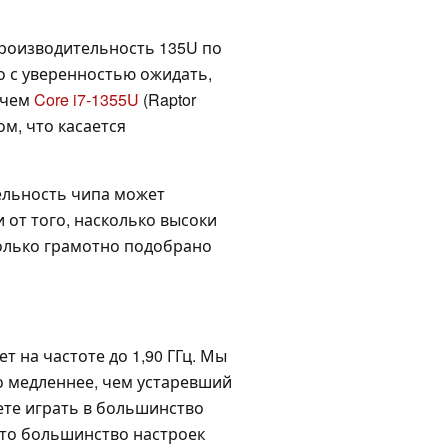
производительность 135U по
о с уверенностью ожидать,
, чем
Core i7-1355U
(Raptor
том, что касается
ельность чипа может
 от того, насколько высоки
олько грамотно подобрано
т на частоте до 1,90 ГГц. Мы
о медленнее, чем устаревший
ете играть в большинство
что большинство настроек