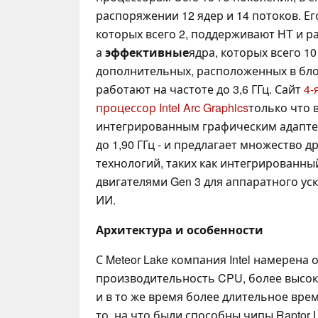
распоряжении 12 ядер и 14 потоков. Е
которых всего 2, поддерживают HT и ра
а
эффективные
ядра, которых всего 10
дополнительных, расположенных в блоке
работают на частоте до 3,6 ГГц. Сайт
4-
процессор Intel Arc Graphics
только что 
интегрированным графическим адаптер
до 1,90 ГГц - и предлагает множество 
технологий, таких как интегрированный
двигателями Gen 3 для аппаратного ус
ИИ.
Архитектура и особенности
С Meteor Lake компания Intel намерена
производительность CPU, более высо
и в то же время более длительное вре
то, на что были способны чипы Raptor 