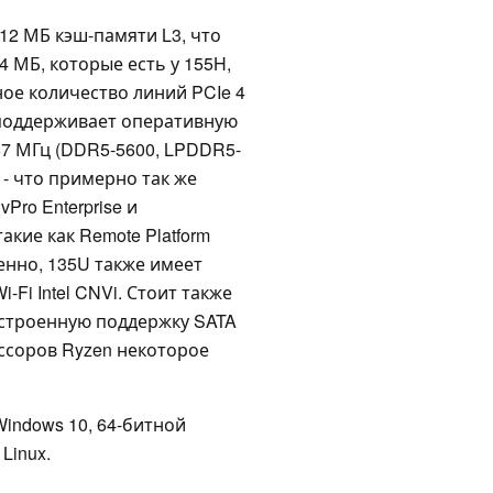
 12 МБ кэш-памяти L3, что
 МБ, которые есть у 155H,
ое количество линий PCIe 4
н поддерживает оперативную
67 МГц (DDR5-5600, LPDDR5-
 - что примерно так же
Pro Enterprise и
кие как Remote Platform
венно, 135U также имеет
-Fi Intel CNVi. Стоит также
 встроенную поддержку SATA
ессоров Ryzen некоторое
indows 10, 64-битной
Linux.