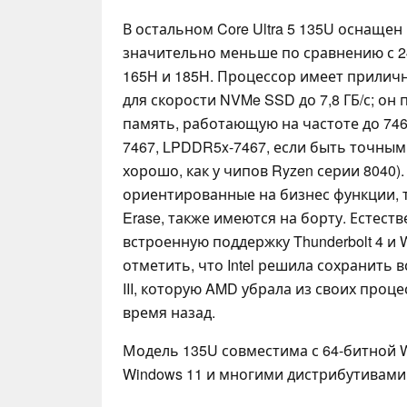
В остальном Core Ultra 5 135U оснащен
значительно меньше по сравнению с 24
165H и 185H. Процессор имеет приличн
для скорости NVMe SSD до 7,8 ГБ/с; о
память, работающую на частоте до 74
7467, LPDDR5x-7467, если быть точным
хорошо, как у чипов Ryzen серии 8040). v
ориентированные на бизнес функции, та
Erase, также имеются на борту. Естест
встроенную поддержку Thunderbolt 4 и Wi
отметить, что Intel решила сохранить
III, которую AMD убрала из своих проц
время назад.
Модель 135U совместима с 64-битной W
Windows 11 и многими дистрибутивами 