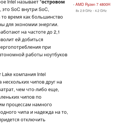
е Intel называет "
островом
-
AMD Ryzen 7 4800H
и, это SoC внутри SoC,
8x 2.9 GHz - 4.2 GHz
 то время как большинство
ны для экономии энергии.
аботают на частоте до 2,1
озволит ей добиться
нергопотребления при
автономной работы ноутбуков
 Lake компания Intel
а нескольких чипов друг на
атрат, чем что-либо еще,
аленьких чипов по
им процессам намного
одного чипа и надежда на то,
 придется отключить