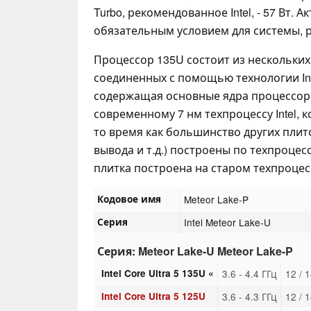
Turbo, рекомендованное Intel, - 57 Вт.
обязательным условием для системы, 
Процессор 135U состоит из нескольких
соединенных с помощью технологии Inte
содержащая основные ядра процессора
современному 7 нм техпроцессу Intel, ко
то время как большинство других плито
вывода и т.д.) построены по техпроцес
плитка построена на старом техпроцессе
Кодовое имя
Meteor Lake-P
Серия
Intel Meteor Lake-U
Серия: Meteor Lake-U Meteor Lake-P
Intel Core Ultra 5 135U «
3.6 - 4.4 ГГц
12 / 
Intel Core Ultra 5 125U
3.6 - 4.3 ГГц
12 / 