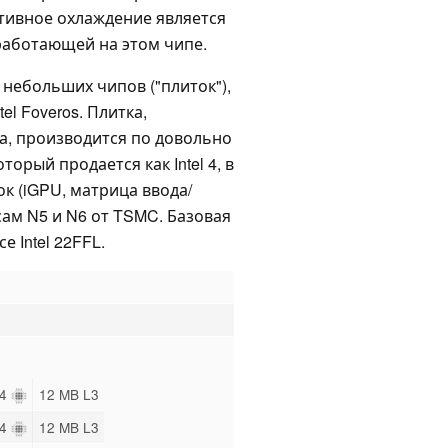
 Активное охлаждение является
работающей на этом чипе.
 небольших чипов ("плиток"),
l Foveros. Плитка,
, производится по довольно
торый продается как Intel 4, в
к (iGPU, матрица ввода/
сам N5 и N6 от TSMC. Базовая
 Intel 22FFL.
14
12 MB L3
14
12 MB L3