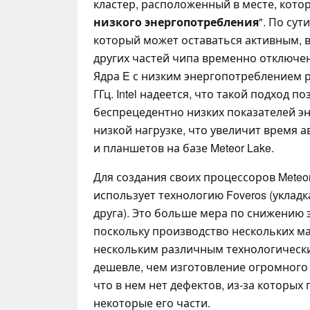
кластер, расположенный в месте, которо
низкого энергопотребления
". По сут
который может оставаться активным, в
других частей чипа временно отключе
Ядра E с низким энергопотреблением р
ГГц. Intel надеется, что такой подход п
беспрецедентно низких показателей э
низкой нагрузке, что увеличит время 
и планшетов на базе Meteor Lake.
Для создания своих процессоров Meteor
использует технологию Foveros (укладк
друга). Это больше мера по снижению з
поскольку производство нескольких м
нескольким различным технологическ
дешевле, чем изготовление огромного 
что в нем нет дефектов, из-за которых
некоторые его части.