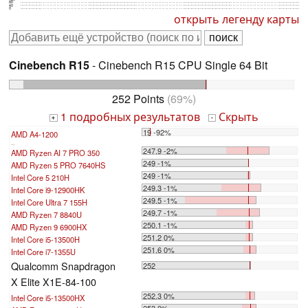
80
40
0
открыть легенду карты
Cinebench R15
- Cinebench R15 CPU Single 64 Bit
252 Points
(69%)
1 подробных результатов
Скрыть
+
-
19 -92%
AMD A4-1200
...
247.9 -2%
AMD Ryzen AI 7 PRO 350
249 -1%
AMD Ryzen 5 PRO 7640HS
249 -1%
Intel Core 5 210H
249.3 -1%
Intel Core i9-12900HK
249.5 -1%
Intel Core Ultra 7 155H
249.7 -1%
AMD Ryzen 7 8840U
250.1 -1%
AMD Ryzen 9 6900HX
251.2 0%
Intel Core i5-13500H
251.6 0%
Intel Core i7-1355U
Qualcomm Snapdragon
252
X Elite X1E-84-100
252.3 0%
Intel Core i5-13500HX