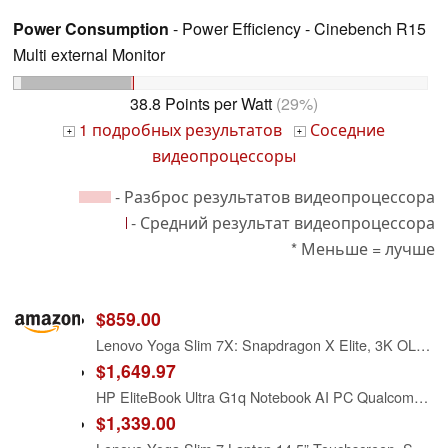
Power Consumption
- Power Efficiency - Cinebench R15
Multi external Monitor
38.8 Points per Watt
(29%)
1 подробных результатов
Соседние
+
+
видеопроцессоры
- Разброс результатов видеопроцессора
- Средний результат видеопроцессора
* Меньше = лучше
$859.00
Lenovo Yoga Slim 7X: Snapdragon X Elite, 3K OLED 1000nits, 16GB RAM, 1TBSSD
$1,649.97
HP EliteBook Ultra G1q Notebook AI PC Qualcomm Snapdragon 16GB RAM 512GB SSD Qualcomm Adreno GPU Atmosphere Blue - Snapdragon X Elite X1E-78-100 (Up to 3.4 GHz, 12 cores) - 2.2K (2240 x 1400) - Integr
$1,339.00