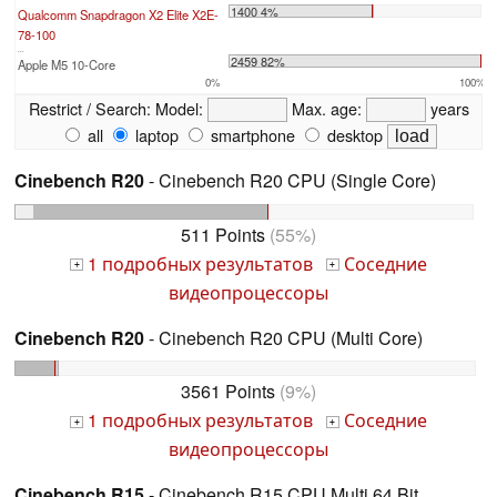
1400 4%
Qualcomm Snapdragon X2 Elite X2E-
78-100
...
2459 82%
Apple M5 10-Core
0%
100%
Restrict / Search:
Model:
Max. age:
years
all
laptop
smartphone
desktop
Cinebench R20
- Cinebench R20 CPU (Single Core)
511 Points
(55%)
1 подробных результатов
Соседние
+
+
видеопроцессоры
Cinebench R20
- Cinebench R20 CPU (Multi Core)
3561 Points
(9%)
1 подробных результатов
Соседние
+
+
видеопроцессоры
Cinebench R15
- Cinebench R15 CPU Multi 64 Bit