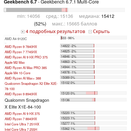
Geekbench 6.7
- Geekbench 6.7.1 Multi-Core
min: 14056 сред.: 15136 медиана:
15412
(52%)
макс.: 15665 баллов
4 подробных результатов
Скрыть
+
-
533 -96%
AMD A4-9120C
...
14822 -2%
AMD Ryzen 9 7840HX
14825 -2%
AMD Ryzen 7 7745HX
14846 -2%
AMD Ryzen AI 9 HX PRO 375
14863 -2%
Apple M2 Max
14944 -1%
AMD Ryzen AI Max PRO 385
14978 -1%
Apple M4 10-Core
15089 0%
AMD Ryzen AI Max+ 388
15102 0%
Qualcomm Snapdragon X2 Elite X2E-
78-100
15120 0%
AMD Ryzen 9 8940HX
Qualcomm Snapdragon
15136
X Elite X1E-84-100
15220 1%
AMD Ryzen AI 9 HX 375
15223 1%
AMD Ryzen 7 8840HX
15277 1%
Intel Core Ultra 7 251HX
15362 1%
Intel Core Ultra 7 255H