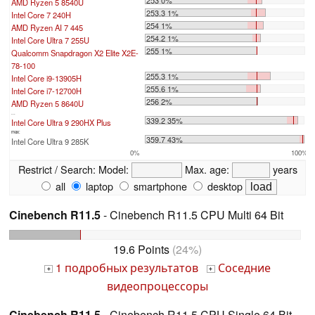
253 0%
AMD Ryzen 5 8540U
253.3 1%
Intel Core 7 240H
254 1%
AMD Ryzen AI 7 445
254.2 1%
Intel Core Ultra 7 255U
255 1%
Qualcomm Snapdragon X2 Elite X2E-
78-100
255.3 1%
Intel Core i9-13905H
255.6 1%
Intel Core i7-12700H
256 2%
AMD Ryzen 5 8640U
...
339.2 35%
Intel Core Ultra 9 290HX Plus
max:
359.7 43%
Intel Core Ultra 9 285K
0%
100%
Restrict / Search:
Model:
Max. age:
years
all
laptop
smartphone
desktop
Cinebench R11.5
- Cinebench R11.5 CPU Multi 64 Bit
19.6 Points
(24%)
1 подробных результатов
Соседние
+
+
видеопроцессоры
Cinebench R11.5
- Cinebench R11.5 CPU Single 64 Bit