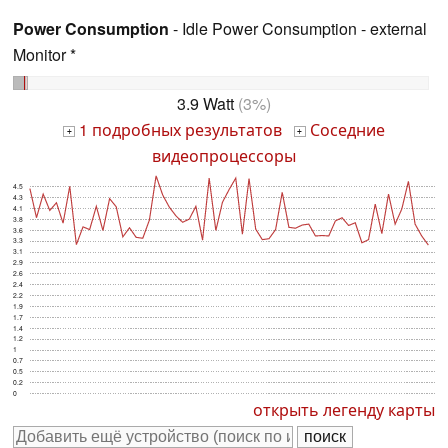
Power Consumption
- Idle Power Consumption - external
Monitor *
3.9 Watt
(3%)
1 подробных результатов
Соседние
+
+
видеопроцессоры
4.5
4.3
4.1
3.8
3.6
3.3
3.1
2.9
2.6
2.4
2.2
1.9
1.7
1.4
1.2
1
0.7
0.5
0.2
0
открыть легенду карты