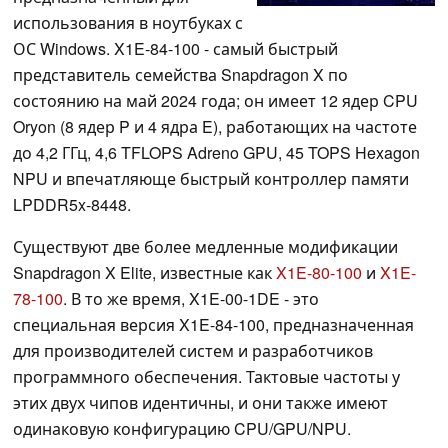
использования в ноутбуках с
ОС Windows. X1E-84-100 - самый быстрый
представитель семейства Snapdragon X по
состоянию на май 2024 года; он имеет 12 ядер CPU
Oryon (8 ядер P и 4 ядра E), работающих на частоте
до 4,2 ГГц, 4,6 TFLOPS Adreno GPU, 45 TOPS Hexagon
NPU и впечатляюще быстрый контроллер памяти
LPDDR5x-8448.
Существуют две более медленные модификации
Snapdragon X Elite, известные как
X1E-80-100
и
X1E-
78-100
. В то же время, X1E-00-1DE - это
специальная версия X1E-84-100, предназначенная
для производителей систем и разработчиков
программного обеспечения. Тактовые частоты у
этих двух чипов идентичны, и они также имеют
одинаковую конфигурацию CPU/GPU/NPU.