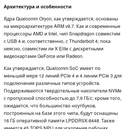
Архитектура и особенности
Ядра Qualcomm Oryon, как утверждается, основаны
на микроархитектуре ARM v8.7. Как и современные
процессоры AMD и Intel, чип Snapdragon совместим
с USB 4 и, соответственно, с Thunderbolt 4; пока
неясно, совместим ли X Elite с дискретными
видеокартами GeForce или Radeon.
Как утверждается, Qualcomm SoC имеет по
меньшей мере 12 линий PCIe 4 и 4 линии PCIe 3 для
подключения различных типов устройств.
Поддерживаются твердотельные накопители NVMe
с пропускной способностью до 7,9 ГБ/с; кроме того,
ожидается, что большинство ноутбуков,
построенных на базе этого чипа, будут оснащены
16 ГБ оперативной памяти LPDDR5X-8448. Также
имеется 45 TOPS NPU для ускорения рабочих