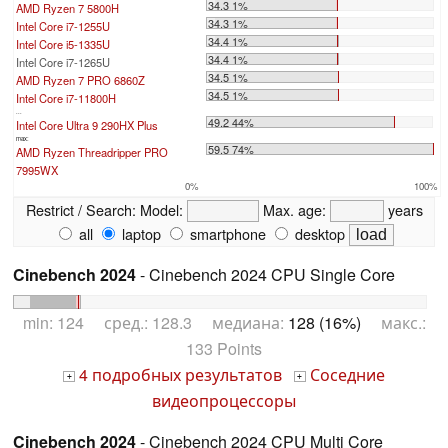
34.3 1%
AMD Ryzen 7 5800H
34.3 1%
Intel Core i7-1255U
34.4 1%
Intel Core i5-1335U
34.4 1%
Intel Core i7-1265U
34.5 1%
AMD Ryzen 7 PRO 6860Z
34.5 1%
Intel Core i7-11800H
...
49.2 44%
Intel Core Ultra 9 290HX Plus
max:
59.5 74%
AMD Ryzen Threadripper PRO
7995WX
0%
100%
Restrict / Search:
Model:
Max. age:
years
all
laptop
smartphone
desktop
Cinebench 2024
- Cinebench 2024 CPU Single Core
min: 124 сред.: 128.3 медиана:
128 (16%)
макс.:
133 Points
4 подробных результатов
Соседние
+
+
видеопроцессоры
Cinebench 2024
- Cinebench 2024 CPU Multi Core