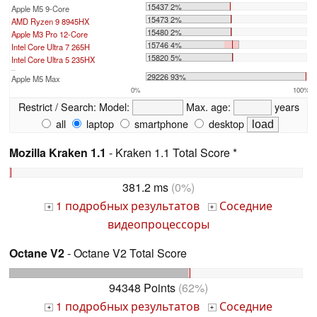
15437 2%
Apple M5 9-Core
15473 2%
AMD Ryzen 9 8945HX
15480 2%
Apple M3 Pro 12-Core
15746 4%
Intel Core Ultra 7 265H
15820 5%
Intel Core Ultra 5 235HX
...
29226 93%
Apple M5 Max
0%
100%
Restrict / Search:
Model:
Max. age:
years
all
laptop
smartphone
desktop
Mozilla Kraken 1.1
- Kraken 1.1 Total Score *
381.2 ms
(0%)
1 подробных результатов
Соседние
+
+
видеопроцессоры
Octane V2
- Octane V2 Total Score
94348 Points
(62%)
1 подробных результатов
Соседние
+
+