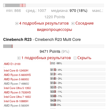
min: 866 сред.: 1007 медиана:
970 (18%)
макс.:
1220 Points
4 подробных результатов
Соседние
+
+
видеопроцессоры
Cinebench R23
- Cinebench R23 Multi Core
9471 Points
(9%)
1 подробных результатов
Скрыть
+
-
202 -98%
AMD E1-2100
...
9113 -4%
Intel Core i5-12450H
9131 -4%
AMD Ryzen 5 6600HS
9160 -3%
AMD Ryzen 5 6600U
9164 -3%
AMD Ryzen 7 4980U
9315 -2%
Intel Core Ultra 5 135U
9351 -1%
AMD Ryzen 5 7535HS
9383 -1%
Intel Core Ultra 7 165U
9438 0%
Intel Core i9-10885H
9466 0%
AMD Ryzen 5 5600H