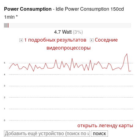
Power Consumption
- Idle Power Consumption 150cd
1min *
4.7 Watt
(3%)
1 подробных результатов
Соседние
+
+
видеопроцессоры
5
4
3
2
1
0
открыть легенду карты