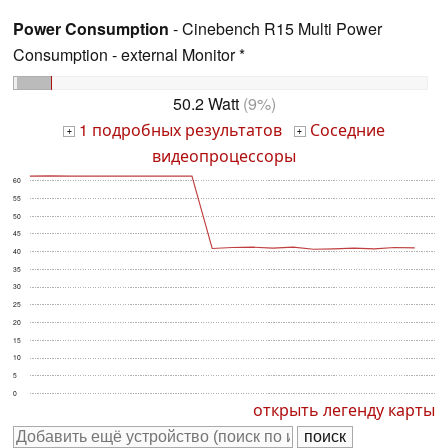
Power Consumption
- Cinebench R15 Multi Power
Consumption - external Monitor *
50.2 Watt
(9%)
1 подробных результатов
Соседние
+
+
видеопроцессоры
60
55
50
45
40
35
30
25
20
15
10
5
0
открыть легенду карты