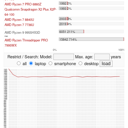
1992 2%
AMD Ryzen 7 PRO 6860Z
1993 2%
Qualcomm Snapdragon X2 Plus X2P-
64-100
2003 3%
AMD Ryzen 7 8840U
2019 4%
AMD Ryzen 7 7736U
...
6051 211%
AMD Ryzen 9 9955HX3D
max:
15842 714%
AMD Ryzen Threadripper PRO
7995WX
0%
100%
Restrict / Search:
Model:
Max. age:
years
all
laptop
smartphone
desktop
1920
1880
1840
1800
1760
1720
1680
1640
1600
1560
1520
1480
1440
1400
1360
1320
1280
1240
1200
1160
1120
1080
1040
1000
960
920
880
840
800
760
720
680
640
600
560
520
480
440
400
360
320
280
240
200
160
120