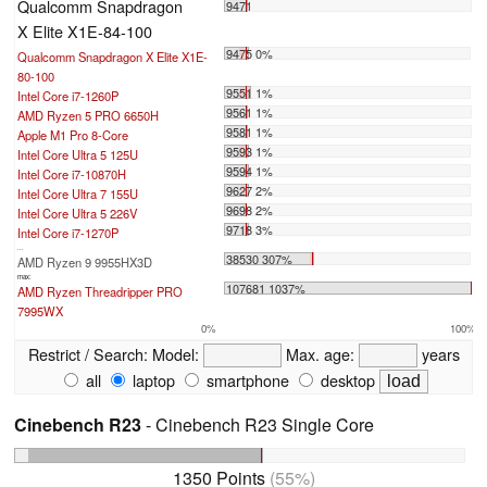
Qualcomm Snapdragon
9471
X Elite X1E-84-100
9475 0%
Qualcomm Snapdragon X Elite X1E-
80-100
9551 1%
Intel Core i7-1260P
9561 1%
AMD Ryzen 5 PRO 6650H
9581 1%
Apple M1 Pro 8-Core
9593 1%
Intel Core Ultra 5 125U
9594 1%
Intel Core i7-10870H
9627 2%
Intel Core Ultra 7 155U
9698 2%
Intel Core Ultra 5 226V
9718 3%
Intel Core i7-1270P
...
38530 307%
AMD Ryzen 9 9955HX3D
max:
107681 1037%
AMD Ryzen Threadripper PRO
7995WX
0%
100%
Restrict / Search:
Model:
Max. age:
years
all
laptop
smartphone
desktop
Cinebench R23
- Cinebench R23 Single Core
1350 Points
(55%)