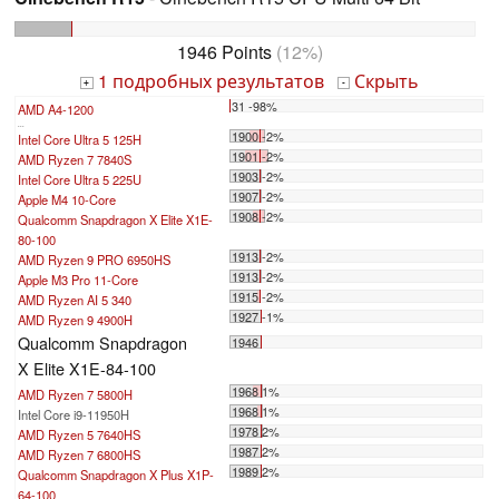
1946 Points
(12%)
1 подробных результатов
Скрыть
+
-
31 -98%
AMD A4-1200
...
1900 -2%
Intel Core Ultra 5 125H
1901 -2%
AMD Ryzen 7 7840S
1903 -2%
Intel Core Ultra 5 225U
1907 -2%
Apple M4 10-Core
1908 -2%
Qualcomm Snapdragon X Elite X1E-
80-100
1913 -2%
AMD Ryzen 9 PRO 6950HS
1913 -2%
Apple M3 Pro 11-Core
1915 -2%
AMD Ryzen AI 5 340
1927 -1%
AMD Ryzen 9 4900H
Qualcomm Snapdragon
1946
X Elite X1E-84-100
1968 1%
AMD Ryzen 7 5800H
1968 1%
Intel Core i9-11950H
1978 2%
AMD Ryzen 5 7640HS
1987 2%
AMD Ryzen 7 6800HS
1989 2%
Qualcomm Snapdragon X Plus X1P-
64-100