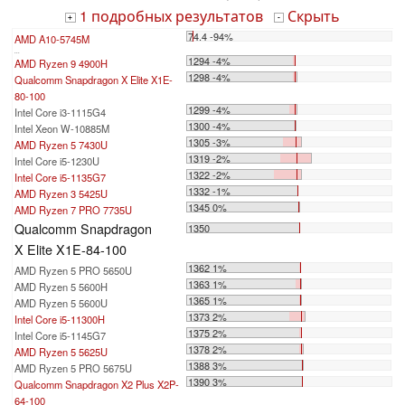
1 подробных результатов
Скрыть
+
-
74.4 -94%
AMD A10-5745M
...
1294 -4%
AMD Ryzen 9 4900H
1298 -4%
Qualcomm Snapdragon X Elite X1E-
80-100
1299 -4%
Intel Core i3-1115G4
1300 -4%
Intel Xeon W-10885M
1305 -3%
AMD Ryzen 5 7430U
1319 -2%
Intel Core i5-1230U
1322 -2%
Intel Core i5-1135G7
1332 -1%
AMD Ryzen 3 5425U
1345 0%
AMD Ryzen 7 PRO 7735U
Qualcomm Snapdragon
1350
X Elite X1E-84-100
1362 1%
AMD Ryzen 5 PRO 5650U
1363 1%
AMD Ryzen 5 5600H
1365 1%
AMD Ryzen 5 5600U
1373 2%
Intel Core i5-11300H
1375 2%
Intel Core i5-1145G7
1378 2%
AMD Ryzen 5 5625U
1388 3%
AMD Ryzen 5 PRO 5675U
1390 3%
Qualcomm Snapdragon X2 Plus X2P-
64-100