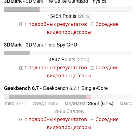
3DMark
- 3DMark Fire Strike Standard Physics
15454 Points
(28%)
1 подробных результатов
Соседние
+
+
видеопроцессоры
3DMark
- 3DMark Time Spy CPU
4847 Points
(20%)
1 подробных результатов
Соседние
+
+
видеопроцессоры
Geekbench 6.7
- Geekbench 6.7.1 Single-Core
min: 2777 сред.: 2882 медиана:
2892 (67%)
макс.:
2966 баллов
4 подробных результатов
Соседние
+
+
видеопроцессоры