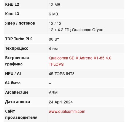
Кэш L2
12 MB
Кэш L3
6 MB
Ядер / потоков
12 / 12
12 x 4.2 ГГц Qualcomm Oryon
TDP Turbo PL2
80 Вт
Техпроцесс
4 нм
Встроенная
Qualcomm SD X Adreno X1-85 4.6
графика
TFLOPS
NPU / AI
45 TOPS INT8
64 бита
+
Architecture
ARM
Дата анонса
24 April 2024
Сайт
www.qualcomm.com
производителя