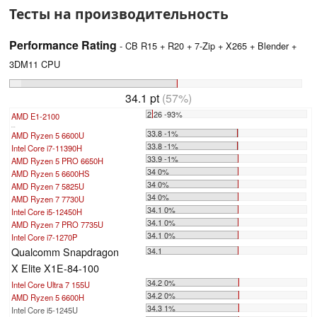
Тесты на производительность
Performance Rating
- CB R15 + R20 + 7-Zip + X265 + Blender +
3DM11 CPU
34.1 pt
(57%)
2.26 -93%
AMD E1-2100
...
33.8 -1%
AMD Ryzen 5 6600U
33.8 -1%
Intel Core i7-11390H
33.9 -1%
AMD Ryzen 5 PRO 6650H
34 0%
AMD Ryzen 5 6600HS
34 0%
AMD Ryzen 7 5825U
34 0%
AMD Ryzen 7 7730U
34.1 0%
Intel Core i5-12450H
34.1 0%
AMD Ryzen 7 PRO 7735U
34.1 0%
Intel Core i7-1270P
Qualcomm Snapdragon
34.1
X Elite X1E-84-100
34.2 0%
Intel Core Ultra 7 155U
34.2 0%
AMD Ryzen 5 6600H
34.3 1%
Intel Core i5-1245U