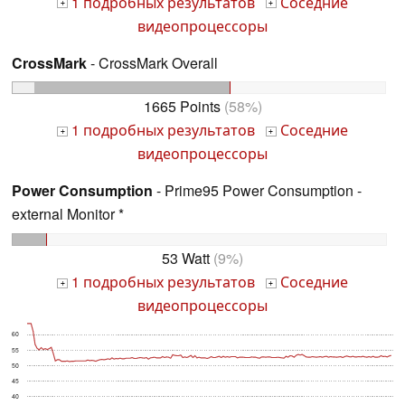
1 подробных результатов
Соседние
+
+
видеопроцессоры
CrossMark
- CrossMark Overall
1665 Points
(58%)
1 подробных результатов
Соседние
+
+
видеопроцессоры
Power Consumption
- Prime95 Power Consumption -
external Monitor *
53 Watt
(9%)
1 подробных результатов
Соседние
+
+
видеопроцессоры
60
55
50
45
40