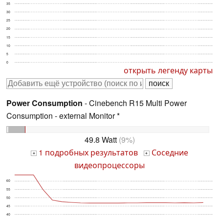
35
30
25
20
15
10
5
0
открыть легенду карты
Power Consumption
- Cinebench R15 Multi Power
Consumption - external Monitor *
49.8 Watt
(9%)
1 подробных результатов
Соседние
+
+
видеопроцессоры
60
55
50
45
40