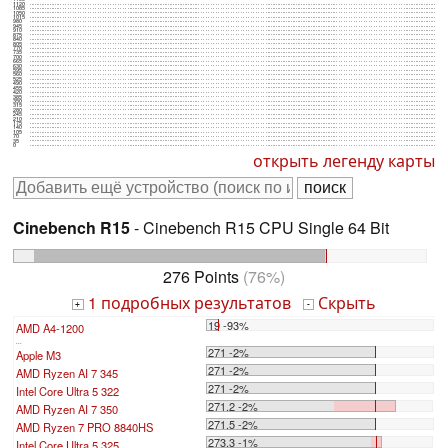
1120
1085
1050
1015
980
945
910
875
840
805
770
735
700
665
630
595
560
525
490
455
420
385
350
315
280
245
210
175
140
105
70
35
0
открыть легенду карты
Cinebench R15
- Cinebench R15 CPU Single 64 Bit
276 Points
(76%)
1 подробных результатов
Скрыть
+
-
19 -93%
AMD A4-1200
...
271 -2%
Apple M3
271 -2%
AMD Ryzen AI 7 345
271 -2%
Intel Core Ultra 5 322
271.2 -2%
AMD Ryzen AI 7 350
271.5 -2%
AMD Ryzen 7 PRO 8840HS
273.3 -1%
Intel Core Ultra 5 325