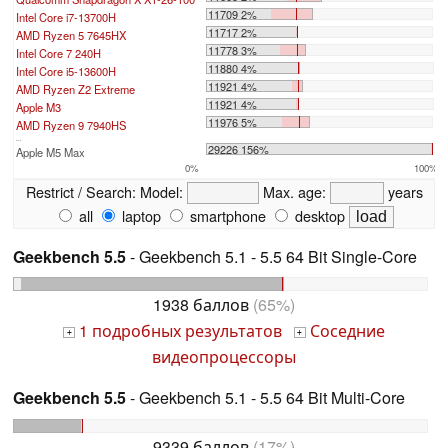
11709 2%
Intel Core i7-13700H
11717 2%
AMD Ryzen 5 7645HX
11778 3%
Intel Core 7 240H
11880 4%
Intel Core i5-13600H
11921 4%
AMD Ryzen Z2 Extreme
11921 4%
Apple M3
11976 5%
AMD Ryzen 9 7940HS
...
29226 156%
Apple M5 Max
0%
100%
Restrict / Search:
Model:
Max. age:
years
all
laptop
smartphone
desktop
Geekbench 5.5
- Geekbench 5.1 - 5.5 64 Bit Single-Core
1938 баллов
(65%)
1 подробных результатов
Соседние
+
+
видеопроцессоры
Geekbench 5.5
- Geekbench 5.1 - 5.5 64 Bit Multi-Core
9339 баллов
(17%)