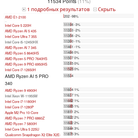
11534 Points
(11%)
1 подробных результатов
Скрыть
+
-
202 -98%
AMD E1-2100
...
11198 -3%
Intel Core 5 220H
11333 -2%
AMD Ryzen AI 5 435
11358 -2%
Intel Core Ultra 7 355
11390 -1%
Intel Core i5-12450HX
11461 -1%
AMD Ryzen AI 7 345
11486 0%
AMD Ryzen 5 8640HS
11507 0%
AMD Ryzen 5 PRO 7640HS
11515 0%
AMD Ryzen 9 PRO 6950HS
11525 0%
Intel Core i7-12650H
AMD Ryzen AI 5 PRO
11534
340
11604 1%
AMD Ryzen 9 4900H
11637 1%
Intel Xeon W-11955M
11662 1%
Intel Core i7-11800H
11685 1%
Intel Core i7-1280P
11811 2%
Apple M2 Pro 10-Core
11822 2%
AMD Ryzen 7 PRO 6860Z
11822 2%
AMD Ryzen 7 5800H
11844 3%
Intel Core Ultra 5 225U
11875 3%
Qualcomm Snapdragon X2 Elite X2E-