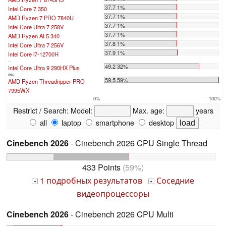
37.7 1%
Intel Core 7 350
37.7 1%
AMD Ryzen 7 PRO 7840U
37.7 1%
Intel Core Ultra 7 258V
37.7 1%
AMD Ryzen AI 5 340
37.8 1%
Intel Core Ultra 7 256V
37.9 1%
Intel Core i7-12700H
...
49.2 32%
Intel Core Ultra 9 290HX Plus
max:
59.5 59%
AMD Ryzen Threadripper PRO
7995WX
0%
100%
Restrict / Search:
Model:
Max. age:
years
all
laptop
smartphone
desktop
Cinebench 2026
- Cinebench 2026 CPU Single Thread
433 Points
(59%)
1 подробных результатов
Соседние
+
+
видеопроцессоры
Cinebench 2026
- Cinebench 2026 CPU Multi