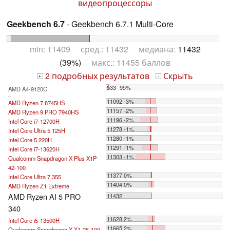
видеопроцессоры
Geekbench 6.7
- Geekbench 6.7.1 Multi-Core
min: 11409 сред.: 11432 медиана:
11432
(39%)
макс.: 11455 баллов
2 подробных результатов
Скрыть
+
-
533 -95%
AMD A4-9120C
...
11092 -3%
AMD Ryzen 7 8745HS
11157 -2%
AMD Ryzen 9 PRO 7940HS
11196 -2%
Intel Core i7-12700H
11278 -1%
Intel Core Ultra 5 125H
11280 -1%
Intel Core 5 220H
11291 -1%
Intel Core i7-13620H
11303 -1%
Qualcomm Snapdragon X Plus X1P-
42-100
11377 0%
Intel Core Ultra 7 355
11404 0%
AMD Ryzen Z1 Extreme
AMD Ryzen AI 5 PRO
11432
340
11628 2%
Intel Core i5-13500H
11665 2%
Qualcomm Snapdragon X X1-26-100