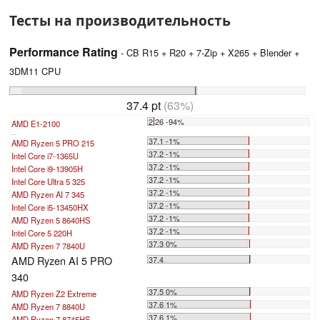
Тесты на производительность
Performance Rating
- CB R15 + R20 + 7-Zip + X265 + Blender +
3DM11 CPU
37.4 pt
(63%)
2.26 -94%
AMD E1-2100
...
37.1 -1%
AMD Ryzen 5 PRO 215
37.2 -1%
Intel Core i7-1365U
37.2 -1%
Intel Core i9-13905H
37.2 -1%
Intel Core Ultra 5 325
37.2 -1%
AMD Ryzen AI 7 345
37.2 -1%
Intel Core i5-13450HX
37.2 -1%
AMD Ryzen 5 8640HS
37.2 -1%
Intel Core 5 220H
37.3 0%
AMD Ryzen 7 7840U
AMD Ryzen AI 5 PRO
37.4
340
37.5 0%
AMD Ryzen Z2 Extreme
37.6 1%
AMD Ryzen 7 8840U
37.6 1%
AMD Ryzen 7 8745HS