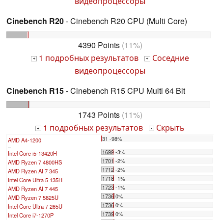
видеопроцессоры
Cinebench R20
- Cinebench R20 CPU (Multi Core)
4390 Points
(11%)
1 подробных результатов
Соседние
+
+
видеопроцессоры
Cinebench R15
- Cinebench R15 CPU Multi 64 Bit
1743 Points
(11%)
1 подробных результатов
Скрыть
+
-
31 -98%
AMD A4-1200
...
1699 -3%
Intel Core i5-13420H
1701 -2%
AMD Ryzen 7 4800HS
1712 -2%
AMD Ryzen AI 7 345
1718 -1%
Intel Core Ultra 5 135H
1723 -1%
AMD Ryzen AI 7 445
1736 0%
AMD Ryzen 7 5825U
1736 0%
Intel Core Ultra 7 265U
1739 0%
Intel Core i7-1270P