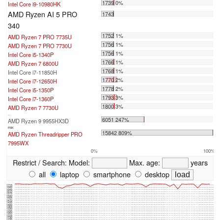
1739 0%
Intel Core i9-10980HK
AMD Ryzen AI 5 PRO
1743
340
1752 1%
AMD Ryzen 7 PRO 7735U
1756 1%
AMD Ryzen 7 PRO 7730U
1756 1%
Intel Core i5-1340P
1766 1%
AMD Ryzen 7 6800U
1768 1%
Intel Core i7-11850H
1770 2%
Intel Core i7-12650H
1778 2%
Intel Core i5-1350P
1793 3%
Intel Core i7-1360P
1800 3%
AMD Ryzen 7 7730U
...
6051 247%
AMD Ryzen 9 9955HX3D
max:
15842 809%
AMD Ryzen Threadripper PRO
7995WX
0%
100%
Restrict / Search:
Model:
Max. age:
years
all
laptop
smartphone
desktop
1715
1680
1645
1610
1575
1540
1505
1470
1435
1400
1365
1330
1295
1260
1225
1190
1155