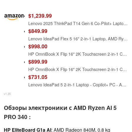
$1,239.99
Lenovo 2025 ThinkPad T14 Gen 6 Co-Pilot+ Laptop - AMD Ryzen AI 5 PRO 340, 14” WUXGA 1920x1200 400 Nits Display, 16GB Ram, 512GB SSD, 5MP RGB Cam, FP Reader, Backlit KYB, Windows 11 Pro - 21QJ00CQUS
$849.99
Lenovo IdeaPad Flex 5 16" 2-in-1 Laptop, AMD Ryzen AI 5 340, 16GB DDR5
$998.00
HP OmniBook X Flip 16" 2K Touchscreen 2-in-1 Copilot+ Laptop, AMD Ryzen AI 5 340, 16GB RAM 1TB SSD, Wi-Fi 6E, Bluetooth 5.3, Backlit Keyboard, 256gb 9H Docking Station, Windows 11 Pro, Meteor Silver
$899.99
HP OmniBook X Flip 16" 2K Touchscreen 2-in-1 Copilot+ Laptop, AMD Ryzen AI 5 340, 16GB RAM 512GB SSD, Wi-Fi 6E, Bluetooth 5.3, Backlit Keyboard, 256gb 9H docking station, Windows 11 Pro, Meteor Silver
$731.05
Lenovo IdeaPad 5 2-in-1 Laptop - Copilot+ PC - AMD Ryzen AI 5 340 CPU - 16" WUXGA IPS Touchscreen Display - 16GB RAM - 1TB Storage - AMD Radeon 840M GPU - Luna Grey
v1.35
Обзоры электроники с AMD Ryzen AI 5
PRO 340 :
HP EliteBoard G1a AI
: AMD Radeon 840M, 0.8 kg