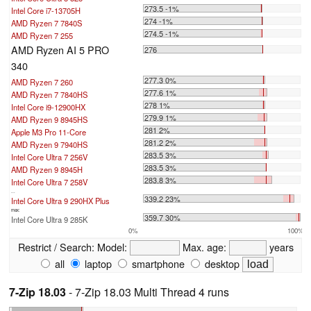
273.5 -1%
Intel Core i7-13705H
274 -1%
AMD Ryzen 7 7840S
274.5 -1%
AMD Ryzen 7 255
AMD Ryzen AI 5 PRO
276
340
277.3 0%
AMD Ryzen 7 260
277.6 1%
AMD Ryzen 7 7840HS
278 1%
Intel Core i9-12900HX
279.9 1%
AMD Ryzen 9 8945HS
281 2%
Apple M3 Pro 11-Core
281.2 2%
AMD Ryzen 9 7940HS
283.5 3%
Intel Core Ultra 7 256V
283.5 3%
AMD Ryzen 9 8945H
283.8 3%
Intel Core Ultra 7 258V
...
339.2 23%
Intel Core Ultra 9 290HX Plus
max:
359.7 30%
Intel Core Ultra 9 285K
0%
100%
Restrict / Search:
Model:
Max. age:
years
all
laptop
smartphone
desktop
7-Zip 18.03
- 7-Zip 18.03 Multi Thread 4 runs