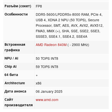
Разъём (сокет)
FP8
Особенности
DDR5-5600/LPDDR5x-8000 RAM, PCIe 4,
USB 4, XDNA 2 NPU (50 TOPS), Secure
Processor, SMT, AES, AVX, AVX2, AVX512,
FMA3, MMX (+), SHA, SSE, SSE2, SSE3,
SSSE3, SSE4.1, SSE4.2, SSE4A
Встроенная
AMD Radeon 840M
( - 2900 MHz)
графика
NPU / AI
50 TOPS INT8
Chip AI
59 TOPS INT8
64 бита
+
Architecture
x86
Дата анонса
06 January 2025
Сайт
www.amd.com
производителя