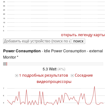
35
30
25
20
15
10
5
0
открыть легенду карты
Power Consumption
- Idle Power Consumption - external
Monitor *
5.3 Watt
(4%)
1 подробных результатов
Соседние
+
+
видеопроцессоры
7
6
5