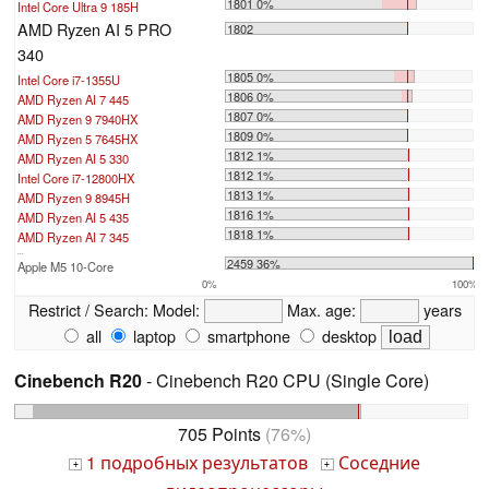
1801 0%
Intel Core Ultra 9 185H
AMD Ryzen AI 5 PRO
1802
340
1805 0%
Intel Core i7-1355U
1806 0%
AMD Ryzen AI 7 445
1807 0%
AMD Ryzen 9 7940HX
1809 0%
AMD Ryzen 5 7645HX
1812 1%
AMD Ryzen AI 5 330
1812 1%
Intel Core i7-12800HX
1813 1%
AMD Ryzen 9 8945H
1816 1%
AMD Ryzen AI 5 435
1818 1%
AMD Ryzen AI 7 345
...
2459 36%
Apple M5 10-Core
0%
100%
Restrict / Search:
Model:
Max. age:
years
all
laptop
smartphone
desktop
Cinebench R20
- Cinebench R20 CPU (Single Core)
705 Points
(76%)
1 подробных результатов
Соседние
+
+