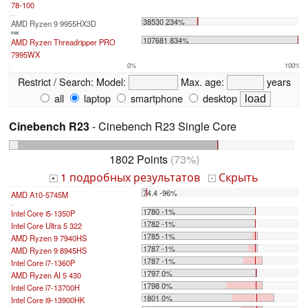
78-100
...
38530 234%
AMD Ryzen 9 9955HX3D
max:
107681 834%
AMD Ryzen Threadripper PRO
7995WX
0%
100%
Restrict / Search:
Model:
Max. age:
years
all
laptop
smartphone
desktop
Cinebench R23
- Cinebench R23 Single Core
1802 Points
(73%)
1 подробных результатов
Скрыть
+
-
74.4 -96%
AMD A10-5745M
...
1780 -1%
Intel Core i5-1350P
1782 -1%
Intel Core Ultra 5 322
1785 -1%
AMD Ryzen 9 7940HS
1787 -1%
AMD Ryzen 9 8945HS
1787 -1%
Intel Core i7-1360P
1797 0%
AMD Ryzen AI 5 430
1798 0%
Intel Core i7-13700H
1801 0%
Intel Core i9-13900HK