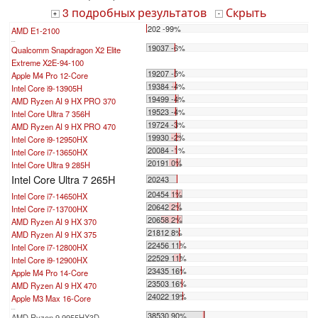
3 подробных результатов
Скрыть
+
-
202 -99%
AMD E1-2100
...
19037 -6%
Qualcomm Snapdragon X2 Elite
Extreme X2E-94-100
19207 -5%
Apple M4 Pro 12-Core
19384 -4%
Intel Core i9-13905H
19499 -4%
AMD Ryzen AI 9 HX PRO 370
19523 -4%
Intel Core Ultra 7 356H
19724 -3%
AMD Ryzen AI 9 HX PRO 470
19930 -2%
Intel Core i9-12950HX
20084 -1%
Intel Core i7-13650HX
20191 0%
Intel Core Ultra 9 285H
Intel Core Ultra 7 265H
20243
20454 1%
Intel Core i7-14650HX
20642 2%
Intel Core i7-13700HX
20658 2%
AMD Ryzen AI 9 HX 370
21812 8%
AMD Ryzen AI 9 HX 375
22456 11%
Intel Core i7-12800HX
22529 11%
Intel Core i9-12900HX
23435 16%
Apple M4 Pro 14-Core
23503 16%
AMD Ryzen AI 9 HX 470
24022 19%
Apple M3 Max 16-Core
...
38530 90%
AMD Ryzen 9 9955HX3D