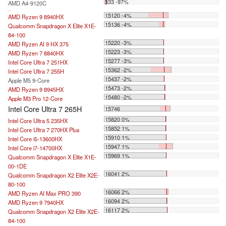
533 -97%
AMD A4-9120C
...
15120 -4%
AMD Ryzen 9 8940HX
15136 -4%
Qualcomm Snapdragon X Elite X1E-
84-100
15220 -3%
AMD Ryzen AI 9 HX 375
15223 -3%
AMD Ryzen 7 8840HX
15277 -3%
Intel Core Ultra 7 251HX
15362 -2%
Intel Core Ultra 7 255H
15437 -2%
Apple M5 9-Core
15473 -2%
AMD Ryzen 9 8945HX
15480 -2%
Apple M3 Pro 12-Core
Intel Core Ultra 7 265H
15746
15820 0%
Intel Core Ultra 5 235HX
15852 1%
Intel Core Ultra 7 270HX Plus
15910 1%
Intel Core i5-13600HX
15947 1%
Intel Core i7-14700HX
15969 1%
Qualcomm Snapdragon X Elite X1E-
00-1DE
16041 2%
Qualcomm Snapdragon X2 Elite X2E-
80-100
16066 2%
AMD Ryzen AI Max PRO 390
16094 2%
AMD Ryzen 9 7940HX
16117 2%
Qualcomm Snapdragon X2 Elite X2E-
84-100