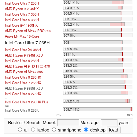
304.1 -1%
Intel Core Ultra 7 255H
304.3 -1%
AMD Ryzen 9 7945HX
304.5 -1%
Intel Core Ultra 7 356H
305 -1%
Intel Core Ultra 5 338H
305.2 -1%
Intel Core i9-14900HX
306 -1%
AMD Ryzen AI Max+ PRO 395
307 0%
Apple M4 Max 16-Core
Intel Core Ultra 7 265H
308
309.5 0%
Intel Core Ultra X9 388H
311 1%
AMD Ryzen 9 7945HX3D
311.3 1%
Intel Core Ultra 9 285H
313.3 2%
AMD Ryzen AI 9 HX PRO 470
315.9 3%
AMD Ryzen AI Max+ 395
324 5%
Intel Core Ultra 9 285HX
326 6%
Intel Core Ultra 7 255HX
328.3 7%
AMD Ryzen 9 9955HX3D
331.3 8%
Intel Core Ultra 9 275HX
...
339.2 10%
Intel Core Ultra 9 290HX Plus
max:
359.7 17%
Intel Core Ultra 9 285K
0%
100%
Restrict / Search:
Model:
Max. age:
years
all
laptop
smartphone
desktop