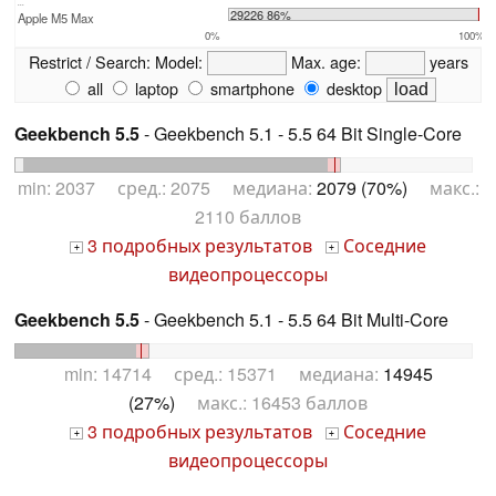
...
29226 86%
Apple M5 Max
0%
100%
Restrict / Search:
Model:
Max. age:
years
all
laptop
smartphone
desktop
Geekbench 5.5
- Geekbench 5.1 - 5.5 64 Bit Single-Core
min: 2037 сред.: 2075 медиана:
2079 (70%)
макс.:
2110 баллов
3 подробных результатов
Соседние
+
+
видеопроцессоры
Geekbench 5.5
- Geekbench 5.1 - 5.5 64 Bit Multi-Core
min: 14714 сред.: 15371 медиана:
14945
(27%)
макс.: 16453 баллов
3 подробных результатов
Соседние
+
+
видеопроцессоры