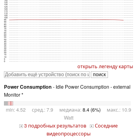
140
135
130
125
120
115
110
105
100
95
90
85
80
75
70
65
60
55
50
45
40
35
30
25
20
15
10
5
0
открыть легенду карты
Power Consumption
- Idle Power Consumption - external
Monitor *
min: 4.52 сред.: 7.9 медиана:
8.4 (6%)
макс.: 10.9
Watt
3 подробных результатов
Соседние
+
+
видеопроцессоры