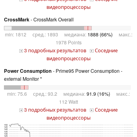
видеопроцессоры
CrossMark
- CrossMark Overall
min: 1812 сред.: 1893 медиана:
1888 (66%)
макс.:
1978 Points
3 подробных результатов
Соседние
+
+
видеопроцессоры
Power Consumption
- Prime95 Power Consumption -
external Monitor *
min: 75.6 сред.: 93.2 медиана:
91.9 (16%)
макс.:
112 Watt
3 подробных результатов
Соседние
+
+
видеопроцессоры
150
145
140
135
130
125