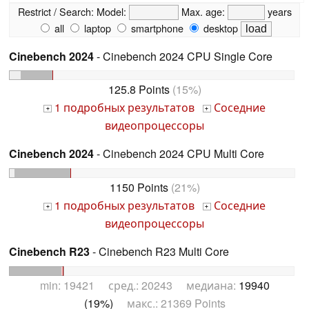
Restrict / Search:
Model:
Max. age:
years
all
laptop
smartphone
desktop
Cinebench 2024
- Cinebench 2024 CPU Single Core
125.8 Points
(15%)
1 подробных результатов
Соседние
+
+
видеопроцессоры
Cinebench 2024
- Cinebench 2024 CPU Multi Core
1150 Points
(21%)
1 подробных результатов
Соседние
+
+
видеопроцессоры
Cinebench R23
- Cinebench R23 Multi Core
min: 19421 сред.: 20243 медиана:
19940
(19%)
макс.: 21369 Points