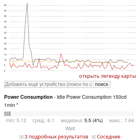
60
55
50
45
40
35
30
25
20
15
10
5
0
открыть легенду карты
Power Consumption
- Idle Power Consumption 150cd
1min *
min: 5.12 сред.: 6.1 медиана:
5.5 (4%)
макс.: 7.64
Watt
3 подробных результатов
Соседние
+
+