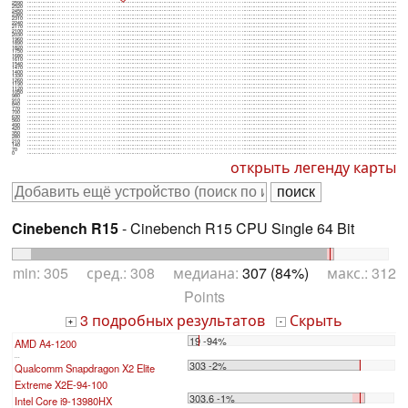
2590
2520
2450
2380
2310
2240
2170
2100
2030
1960
1890
1820
1750
1680
1610
1540
1470
1400
1330
1260
1190
1120
1050
980
910
840
770
700
630
560
490
420
350
280
210
140
70
0
открыть легенду карты
Cinebench R15
- Cinebench R15 CPU Single 64 Bit
min: 305 сред.: 308 медиана:
307 (84%)
макс.: 312
Points
3 подробных результатов
Скрыть
+
-
19 -94%
AMD A4-1200
...
303 -2%
Qualcomm Snapdragon X2 Elite
Extreme X2E-94-100
303.6 -1%
Intel Core i9-13980HX