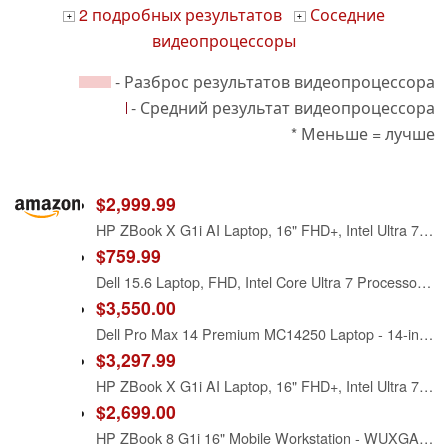
2 подробных результатов
Соседние
+
+
видеопроцессоры
- Разброс результатов видеопроцессора
- Средний результат видеопроцессора
* Меньше = лучше
$2,999.99
HP ZBook X G1i AI Laptop, 16" FHD+, Intel Ultra 7 265H, 32GB DDR5, 1TB SSD
$759.99
Dell 15.6 Laptop, FHD, Intel Core Ultra 7 Processor 255U, Windows 11 Home
$3,550.00
Dell Pro Max 14 Premium MC14250 Laptop - 14-inch QHD+ (2880 x 1800) Tandem OLED Touch Display - Intel Core Ultra 7 265H - 32GB RAM - 1TB SSD - Win11 Pro
$3,297.99
HP ZBook X G1i AI Laptop, 16" FHD+, Intel Ultra 7 265H, 64GB DDR5, 1TB SSD
$2,699.00
HP ZBook 8 G1i 16" Mobile Workstation - WUXGA - 60 Hz - Intel Core Ultra 7 265H - vPro Technology - 32 GB - 1 TB SSD - English Keyboard - Meteor Silver - Intel Chip - 1920 x 1200 - Windows 11 Pro - Ar