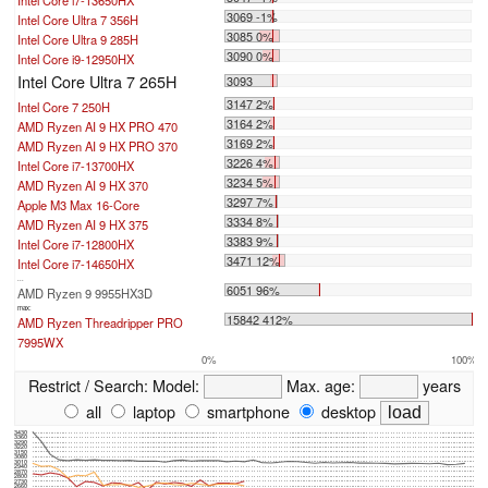
Intel Core i7-13650HX
3069 -1%
Intel Core Ultra 7 356H
3085 0%
Intel Core Ultra 9 285H
3090 0%
Intel Core i9-12950HX
Intel Core Ultra 7 265H
3093
3147 2%
Intel Core 7 250H
3164 2%
AMD Ryzen AI 9 HX PRO 470
3169 2%
AMD Ryzen AI 9 HX PRO 370
3226 4%
Intel Core i7-13700HX
3234 5%
AMD Ryzen AI 9 HX 370
3297 7%
Apple M3 Max 16-Core
3334 8%
AMD Ryzen AI 9 HX 375
3383 9%
Intel Core i7-12800HX
3471 12%
Intel Core i7-14650HX
...
6051 96%
AMD Ryzen 9 9955HX3D
max:
15842 412%
AMD Ryzen Threadripper PRO
7995WX
0%
100%
Restrict / Search:
Model:
Max. age:
years
all
laptop
smartphone
desktop
3430
3360
3290
3220
3150
3080
3010
2940
2870
2800
2730
2660