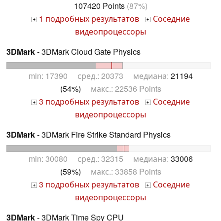
107420 Points
(87%)
1 подробных результатов
Соседние
+
+
видеопроцессоры
3DMark
- 3DMark Cloud Gate Physics
min: 17390 сред.: 20373 медиана:
21194
(54%)
макс.: 22536 Points
3 подробных результатов
Соседние
+
+
видеопроцессоры
3DMark
- 3DMark Fire Strike Standard Physics
min: 30080 сред.: 32315 медиана:
33006
(59%)
макс.: 33858 Points
3 подробных результатов
Соседние
+
+
видеопроцессоры
3DMark
- 3DMark Time Spy CPU