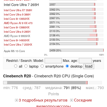
Intel Core Ultra 7 265H
2057
2062 0%
Intel Core Ultra X7 358H
2062 0%
Intel Core Ultra 9 386H
2067 0%
Intel Core i9-13950HX
2071 1%
AMD Ryzen AI 9 HX 470
2081 1%
Intel Core i9-13980HX
2110 3%
Intel Core Ultra 9 285H
2138 4%
AMD Ryzen 9 9955HX
2150 5%
Intel Core i9-14900HX
2154 5%
Intel Core Ultra 7 255HX
...
2459 20%
Apple M5 10-Core
0%
100%
Restrict / Search:
Model:
Max. age:
years
all
laptop
smartphone
desktop
Cinebench R20
- Cinebench R20 CPU (Single Core)
min: 776 сред.: 787 медиана:
791 (85%)
макс.: 793
Points
3 подробных результатов
Соседние
+
+
видеопроцессоры