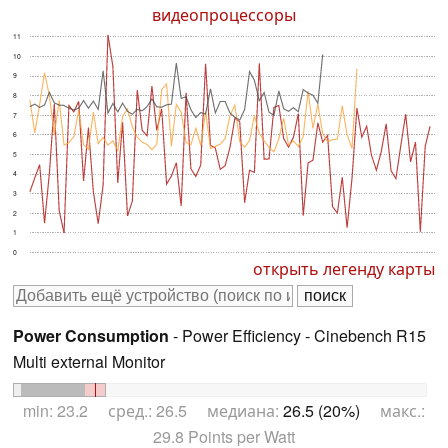
видеопроцессоры
11
10
9
8
7
6
5
4
3
2
1
0
открыть легенду карты
Power Consumption
- Power Efficiency - Cinebench R15
Multi external Monitor
min: 23.2 сред.: 26.5 медиана:
26.5 (20%)
макс.:
29.8 Points per Watt