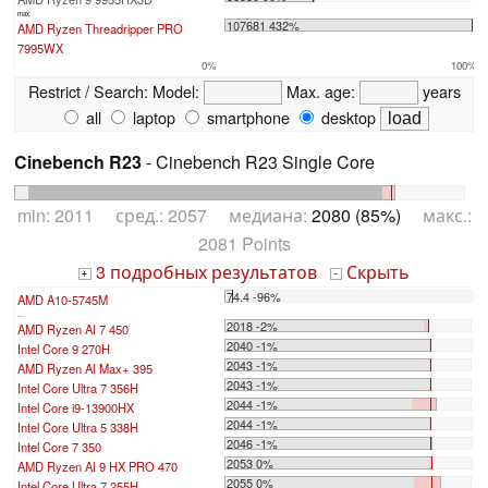
max:
107681 432%
AMD Ryzen Threadripper PRO
7995WX
0%
100%
Restrict / Search:
Model:
Max. age:
years
all
laptop
smartphone
desktop
Cinebench R23
- Cinebench R23 Single Core
min: 2011 сред.: 2057 медиана:
2080 (85%)
макс.:
2081 Points
3 подробных результатов
Скрыть
+
-
74.4 -96%
AMD A10-5745M
...
2018 -2%
AMD Ryzen AI 7 450
2040 -1%
Intel Core 9 270H
2043 -1%
AMD Ryzen AI Max+ 395
2043 -1%
Intel Core Ultra 7 356H
2044 -1%
Intel Core i9-13900HX
2044 -1%
Intel Core Ultra 5 338H
2046 -1%
Intel Core 7 350
2053 0%
AMD Ryzen AI 9 HX PRO 470
2055 0%
Intel Core Ultra 7 255H