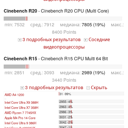
Cinebench R20
- Cinebench R20 CPU (Multi Core)
min: 7532 сред.: 7912 медиана:
7805 (19%)
макс.:
8400 Points
3 подробных результатов
Соседние
+
+
видеопроцессоры
Cinebench R15
- Cinebench R15 CPU Multi 64 Bit
min: 2851 сред.: 3093 медиана:
2989 (19%)
макс.:
3440 Points
3 подробных результатов
Скрыть
+
-
31 -99%
AMD A4-1200
...
2955 -4%
Intel Core Ultra X9 388H
2963 -4%
Intel Core Ultra X7 358H
2986 -3%
AMD Ryzen 7 7745HX
3031 -2%
Apple M4 Pro 14-Core
3042 -2%
Intel Core Ultra 9 386H
3047 -1%