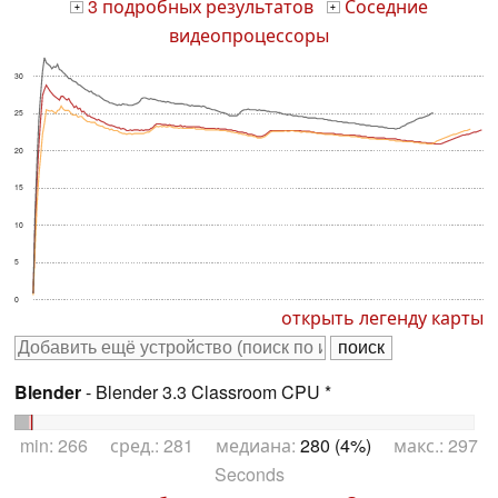
3 подробных результатов
Соседние
+
+
видеопроцессоры
30
25
20
15
10
5
0
открыть легенду карты
Blender
- Blender 3.3 Classroom CPU *
min: 266 сред.: 281 медиана:
280 (4%)
макс.: 297
Seconds