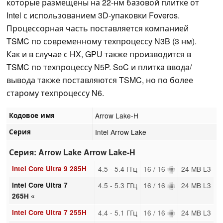
которые размещены на 22-нм базовой плитке от
Intel с использованием 3D-упаковки Foveros.
Процессорная часть поставляется компанией
TSMC по современному техпроцессу N3B (3 нм).
Как и в случае с HX, GPU также производится в
TSMC по техпроцессу N5P. SoC и плитка ввода/
вывода также поставляются TSMC, но по более
старому техпроцессу N6.
Кодовое имя
Arrow Lake-H
Серия
Intel Arrow Lake
Серия: Arrow Lake Arrow Lake-H
Intel Core Ultra 9 285H
4.5 - 5.4 ГГц
16 / 16
24 MB L3
Intel Core Ultra 7
4.5 - 5.3 ГГц
16 / 16
24 MB L3
265H «
Intel Core Ultra 7 255H
4.4 - 5.1 ГГц
16 / 16
24 MB L3