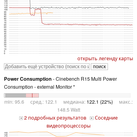
120
115
110
105
100
95
90
85
80
75
70
65
60
55
50
45
40
35
30
25
20
15
10
5
0
открыть легенду карты
Power Consumption
- Cinebench R15 Multi Power
Consumption - external Monitor *
min: 95.6 сред.: 122.1 медиана:
122.1 (22%)
макс.:
148.5 Watt
2 подробных результатов
Соседние
+
+
видеопроцессоры
150
145