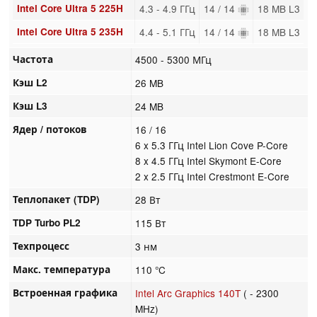
Intel Core Ultra 5 225H
4.3 - 4.9 ГГц
14 / 14
18 MB L3
Intel Core Ultra 5 235H
4.4 - 5.1 ГГц
14 / 14
18 MB L3
Частота
4500 - 5300 МГц
Кэш L2
26 MB
Кэш L3
24 MB
Ядер / потоков
16 / 16
6 x 5.3 ГГц Intel Lion Cove P-Core
8 x 4.5 ГГц Intel Skymont E-Core
2 x 2.5 ГГц Intel Crestmont E-Core
Теплопакет (TDP)
28 Вт
TDP Turbo PL2
115 Вт
Техпроцесс
3 нм
Макс. температура
110 °C
Встроенная графика
Intel Arc Graphics 140T
( - 2300
MHz)