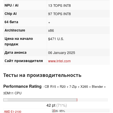
NPU / AI
13 TOPS INT8
Chip AI
97 TOPS INT8
64 бита
+
Architecture
x86
Цена на начало
$471 U.S.
продаж
Дата анонса
06 January 2025
Сайт производителя
www.intel.com
Тесты на производительность
Performance Rating
- CB R15 + R20 + 7-Zip + X265 + Blender +
3DM11 CPU
42 pt
(71%)
2.26 -95%
AMD E1-2100