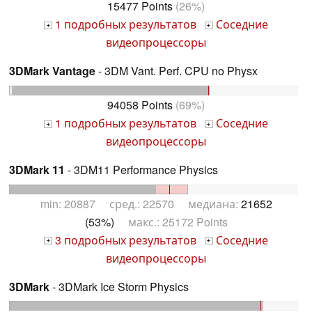
15477 Points
(26%)
1 подробных результатов
Соседние
+
+
видеопроцессоры
3DMark Vantage
- 3DM Vant. Perf. CPU no Physx
94058 Points
(69%)
1 подробных результатов
Соседние
+
+
видеопроцессоры
3DMark 11
- 3DM11 Performance Physics
min: 20887 сред.: 22570 медиана:
21652
(53%)
макс.: 25172 Points
3 подробных результатов
Соседние
+
+
видеопроцессоры
3DMark
- 3DMark Ice Storm Physics