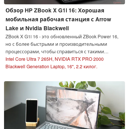
Обзор HP ZBook X G1i 16: Хорошая
мобильная рабочая станция с Arrow
Lake и Nvidia Blackwell
ZBook X G1i 16 - это обновленный ZBook Power 16,
но с более быстрыми и производительными
процессорами, чтобы справиться с такими
тонкими и легкими конкурентами, как Dell Precision
Intel Core Ultra 7 265H, NVIDIA RTX PRO 2000
5690.
Blackwell Generation Laptop, 16", 2.2 килог.