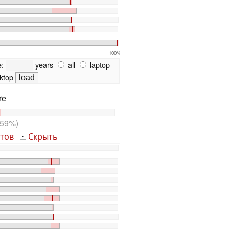
100%
e:
years
all
laptop
ktop
re
59%)
тов
Скрыть
-