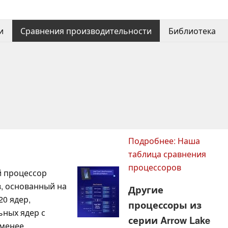
и
Сравнения производительности
Библиотека
Подробнее: Наша
таблица сравнения
процессоров
й процессор
в, основанный на
Другие
20 ядер,
процессоры из
ьных ядер с
серии Arrow Lake
 менее