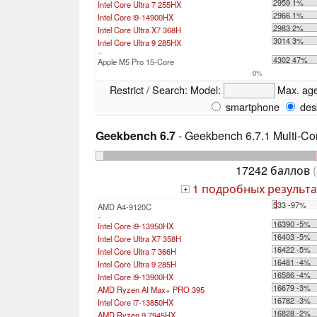
2959 1%
Intel Core Ultra 7 255HX
2966 1%
Intel Core i9-14900HX
2983 2%
Intel Core Ultra X7 368H
3014 3%
Intel Core Ultra 9 285HX
...
4302 47%
Apple M5 Pro 15-Core
0%
Restrict / Search:
Model:
Max. ag
smartphone
des
Geekbench 6.7
- Geekbench 6.7.1 Multi-Co
17242 баллов
(
1 подробных результа
+
533 -97%
AMD A4-9120C
...
16390 -5%
Intel Core i9-13950HX
16403 -5%
Intel Core Ultra X7 358H
16422 -5%
Intel Core Ultra 7 366H
16481 -4%
Intel Core Ultra 9 285H
16586 -4%
Intel Core i9-13900HX
16679 -3%
AMD Ryzen AI Max+ PRO 395
16782 -3%
Intel Core i7-13850HX
16828 -2%
AMD Ryzen 9 7945HX