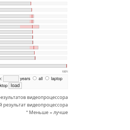
100%
e:
years
all
laptop
ktop
результатов видеопроцессора
й результат видеопроцессора
* Меньше = лучше