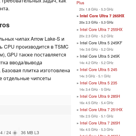
 требовательных задач, как
Plus
нта.
20x 1.8 GHz - 5.3 GHz
»
Intel Core Ultra 7 265HX
20x 2.3 GHz - 5.3 GHz
ros
»
Intel Core Ultra 7 255HX
20x 2.3 GHz - 5.2 GHz
льных чипах Arrow Lake-S и
» Intel Core Ultra 5 245KF
ть CPU производится в TSMC
14x 3.6 GHz - 5.2 GHz
м), GPU также поставляется
» Intel Core Ultra 5 245K
итка ввода/вывода
14x 4.2 GHz - 5.2 GHz
»
Intel Core Ultra 5 245
 Базовая плитка изготовлена
14x 3 GHz - 5.1 GHz
ебе отдельные чипсеты
»
Intel Core Ultra 5 235
14x 3.4 GHz - 5 GHz
»
Intel Core Ultra 9 285H
16x 4.5 GHz - 5.4 GHz
»
Intel Core Ultra 7 251HX
18x 2.5 GHz - 5.1 GHz
»
Intel Core Ultra 7 265H
16x 4.5 GHz - 5.3 GHz
4 / 24
36 MB L3