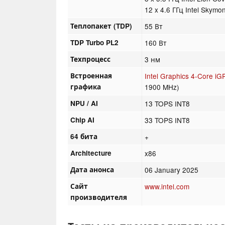
12 x 4.6 ГГц Intel Skymo
Теплопакет (TDP)
55 Вт
TDP Turbo PL2
160 Вт
Техпроцесс
3 нм
Встроенная
Intel Graphics 4-Core iG
графика
1900 MHz)
NPU / AI
13 TOPS INT8
Chip AI
33 TOPS INT8
64 бита
+
Architecture
x86
Дата анонса
06 January 2025
Сайт
www.intel.com
производителя