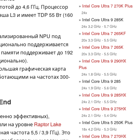
»
Intel Core Ultra 7 270K Plus
отой до 4,6 ГГц. Процессор
24x
эша L3 и имеет TDP 55 Вт (160
» Intel Core Ultra 9 285K
24x 3.2 GHz - 5.7 GHz
»
Intel Core Ultra 7 265KF
иализированный NPU под
20x 3.3 GHz - 5.5 GHz
 опционально поддерживается
»
Intel Core Ultra 7 265K
р памяти поддерживает до 192
20x 3.3 GHz - 5.5 GHz
ционально).
»
Intel Core Ultra 9 290HX
Plus
большая графическая карта
24x 1.8 GHz - 5.5 GHz
работающими на частотах 300-
» Intel Core Ultra 9 285
24x 1.9 GHz - 5.6 GHz
»
Intel Core Ultra 9 285HX
End
24x 2.1 GHz - 5.5 GHz
»
Intel Core Ultra 9 275HX
бенно эффективных),
24x 2.1 GHz - 5.4 GHz
» Intel Core Ultra 5 250K Plus
или на уровне
Raptor Lake
18x 4.2 GHz - 5.3 GHz
ая частота 5,5 / 3,9 ГГц). Это
»
Intel Core Ultra 7 270HX