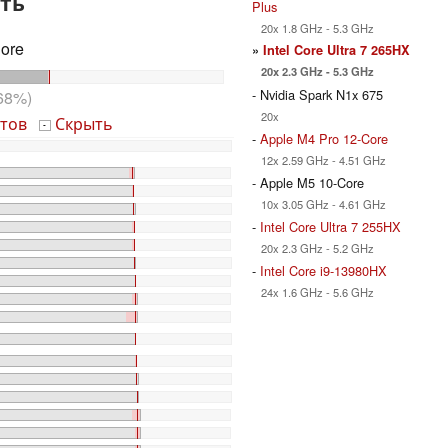
ть
Plus
20x 1.8 GHz - 5.3 GHz
Core
»
Intel Core Ultra 7 265HX
20x 2.3 GHz - 5.3 GHz
- Nvidia Spark N1x 675
68%)
20x
тов
Скрыть
-
-
Apple M4 Pro 12-Core
12x 2.59 GHz - 4.51 GHz
- Apple M5 10-Core
10x 3.05 GHz - 4.61 GHz
-
Intel Core Ultra 7 255HX
20x 2.3 GHz - 5.2 GHz
-
Intel Core i9-13980HX
24x 1.6 GHz - 5.6 GHz