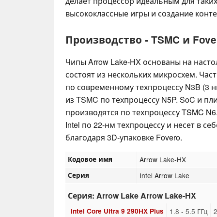
делает процессор идеальным для таких
высококлассные игры и создание конте
Производство - TSMC и Fove
Чипы Arrow Lake-HX основаны на насто
состоят из нескольких микросхем. Час
по современному техпроцессу N3B (3 н
из TSMC по техпроцессу N5P. SoC и пл
производятся по техпроцессу TSMC N6.
Intel по 22-нм техпроцессу и несет в с
благодаря 3D-упаковке Fovero.
Кодовое имя
Arrow Lake-HX
Серия
Intel Arrow Lake
Серия: Arrow Lake Arrow Lake-HX
Intel Core Ultra 9 290HX Plus
1.8 - 5.5 ГГц
2