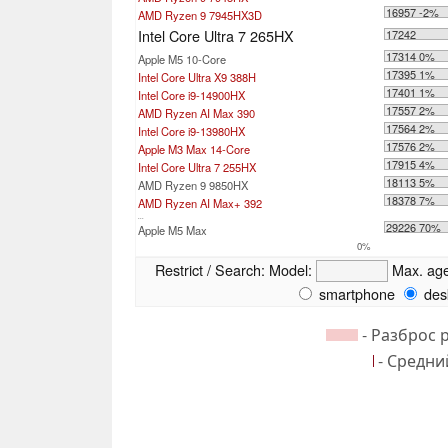
16957 -2%
AMD Ryzen 9 7945HX3D
Intel Core Ultra 7 265HX
17242
17314 0%
Apple M5 10-Core
17395 1%
Intel Core Ultra X9 388H
17401 1%
Intel Core i9-14900HX
17557 2%
AMD Ryzen AI Max 390
17564 2%
Intel Core i9-13980HX
17576 2%
Apple M3 Max 14-Core
17915 4%
Intel Core Ultra 7 255HX
18113 5%
AMD Ryzen 9 9850HX
18378 7%
AMD Ryzen AI Max+ 392
...
29226 70%
Apple M5 Max
0%
Restrict / Search:
Model:
Max. ag
smartphone
des
- Разброс 
- Средни