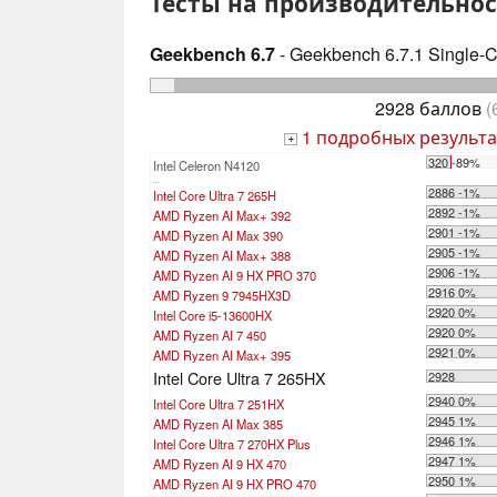
Тесты на производительнос
Geekbench 6.7
- Geekbench 6.7.1 Single-
2928 баллов
(
1 подробных результа
+
320 -89%
Intel Celeron N4120
...
2886 -1%
Intel Core Ultra 7 265H
2892 -1%
AMD Ryzen AI Max+ 392
2901 -1%
AMD Ryzen AI Max 390
2905 -1%
AMD Ryzen AI Max+ 388
2906 -1%
AMD Ryzen AI 9 HX PRO 370
2916 0%
AMD Ryzen 9 7945HX3D
2920 0%
Intel Core i5-13600HX
2920 0%
AMD Ryzen AI 7 450
2921 0%
AMD Ryzen AI Max+ 395
Intel Core Ultra 7 265HX
2928
2940 0%
Intel Core Ultra 7 251HX
2945 1%
AMD Ryzen AI Max 385
2946 1%
Intel Core Ultra 7 270HX Plus
2947 1%
AMD Ryzen AI 9 HX 470
2950 1%
AMD Ryzen AI 9 HX PRO 470