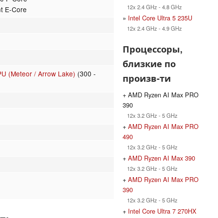
12x 2.4 GHz - 4.8 GHz
nt E-Core
»
Intel Core Ultra 5 235U
12x 2.4 GHz - 4.9 GHz
Процессоры,
близкие по
PU (Meteor / Arrow Lake)
(300 -
произв-ти
+ AMD Ryzen AI Max PRO
390
12x 3.2 GHz - 5 GHz
+
AMD Ryzen AI Max PRO
490
12x 3.2 GHz - 5 GHz
+
AMD Ryzen AI Max 390
12x 3.2 GHz - 5 GHz
+
AMD Ryzen AI Max PRO
390
12x 3.2 GHz - 5 GHz
+
Intel Core Ultra 7 270HX