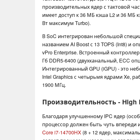
производительных ядер с тактовой част
имеет доступ к 36 МБ кэша L2 и 36 МБ к
Вт максимум Turbo).
В SoC интегрирован небольшой спец
названием AI Boost с 13 TOPS (Int8) и
vPro Enterprise. Встроенный контролле
Гб DDR5-6400 (двухканальный, ECC оп
Интегрированный GPU (iGPU) - это не
Intel Graphics с четырьмя ядрами Xe, 
1900 МГц.
Производительность - High 
Благодаря улучшенному IPC ядер (осо
процессор должен быть чуть впереди 
Core i7-14700HX
(8 + 12 ядер, максимальн