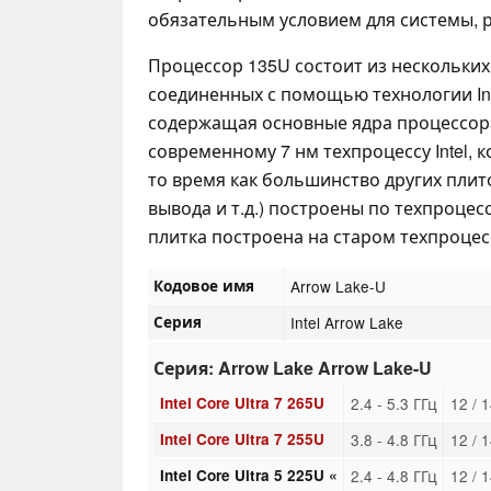
обязательным условием для системы, 
Процессор 135U состоит из нескольких
соединенных с помощью технологии Inte
содержащая основные ядра процессора
современному 7 нм техпроцессу Intel, ко
то время как большинство других плито
вывода и т.д.) построены по техпроцес
плитка построена на старом техпроцессе
Кодовое имя
Arrow Lake-U
Серия
Intel Arrow Lake
Серия: Arrow Lake Arrow Lake-U
Intel Core Ultra 7 265U
2.4 - 5.3 ГГц
12 / 
Intel Core Ultra 7 255U
3.8 - 4.8 ГГц
12 / 
Intel Core Ultra 5 225U «
2.4 - 4.8 ГГц
12 / 