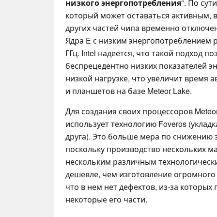
низкого энергопотребления
". По сут
который может оставаться активным, в
других частей чипа временно отключе
Ядра E с низким энергопотреблением р
ГГц. Intel надеется, что такой подход п
беспрецедентно низких показателей э
низкой нагрузке, что увеличит время 
и планшетов на базе Meteor Lake.
Для создания своих процессоров Meteor
использует технологию Foveros (укладк
друга). Это больше мера по снижению з
поскольку производство нескольких м
нескольким различным технологическ
дешевле, чем изготовление огромного 
что в нем нет дефектов, из-за которых
некоторые его части.