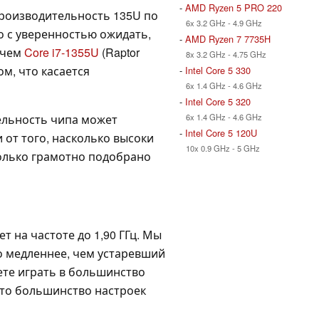
-
AMD Ryzen 5 PRO 220
производительность 135U по
6x 3.2 GHz - 4.9 GHz
о с уверенностью ожидать,
-
AMD Ryzen 7 7735H
, чем
Core i7-1355U
(Raptor
8x 3.2 GHz - 4.75 GHz
том, что касается
-
Intel Core 5 330
6x 1.4 GHz - 4.6 GHz
-
Intel Core 5 320
6x 1.4 GHz - 4.6 GHz
ельность чипа может
-
Intel Core 5 120U
 от того, насколько высоки
10x 0.9 GHz - 5 GHz
олько грамотно подобрано
т на частоте до 1,90 ГГц. Мы
о медленнее, чем устаревший
ете играть в большинство
что большинство настроек