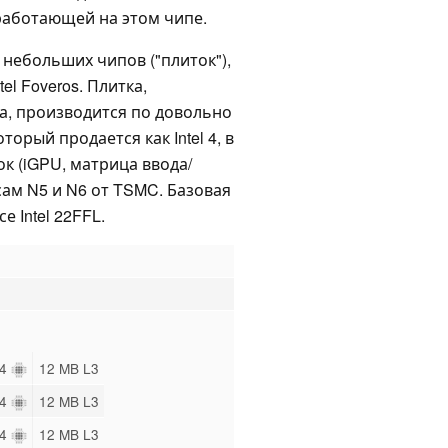
работающей на этом чипе.
 небольших чипов ("плиток"),
l Foveros. Плитка,
, производится по довольно
торый продается как Intel 4, в
к (iGPU, матрица ввода/
сам N5 и N6 от TSMC. Базовая
 Intel 22FFL.
14
12 MB L3
14
12 MB L3
14
12 MB L3