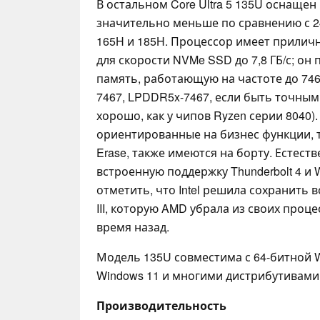
В остальном Core Ultra 5 135U оснащен
значительно меньше по сравнению с 24
165H и 185H. Процессор имеет приличн
для скорости NVMe SSD до 7,8 ГБ/с; о
память, работающую на частоте до 74
7467, LPDDR5x-7467, если быть точным
хорошо, как у чипов Ryzen серии 8040). v
ориентированные на бизнес функции, та
Erase, также имеются на борту. Естест
встроенную поддержку Thunderbolt 4 и Wi
отметить, что Intel решила сохранить
III, которую AMD убрала из своих проц
время назад.
Модель 135U совместима с 64-битной W
Windows 11 и многими дистрибутивами 
Производительность