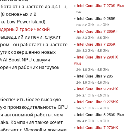
»
Intel Core Ultra 7 270K Plus
ботают на частоте до 4,4 ГГц,
24x
 (8 основных и 2
» Intel Core Ultra 9 285K
 Low Power Island),
24x 3.2 GHz - 5.7 GHz
ядерный графический
»
Intel Core Ultra 7 265KF
вышедший из печи, служит
20x 3.3 GHz - 5.5 GHz
ом - он работает на частоте
»
Intel Core Ultra 7 265K
20x 3.3 GHz - 5.5 GHz
других совершенно новых
»
Intel Core Ultra 9 290HX
 AI Boost NPU с двумя
Plus
корения рабочих нагрузок
24x 1.8 GHz - 5.5 GHz
» Intel Core Ultra 9 285
24x 1.9 GHz - 5.6 GHz
»
Intel Core Ultra 9 285HX
24x 2.1 GHz - 5.5 GHz
 обеспечить более высокую
»
Intel Core Ultra 9 275HX
кую производительность GPU
24x 2.1 GHz - 5.4 GHz
мя автономной работы, чем
» Intel Core Ultra 5 250K Plus
18x 4.2 GHz - 5.3 GHz
Lake. Компания также хочет
»
Intel Core Ultra 7 270HX
ботает с Microsoft и другими