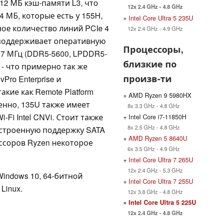
 12 МБ кэш-памяти L3, что
12x 2.4 GHz - 4.8 GHz
 МБ, которые есть у 155H,
»
Intel Core Ultra 5 235U
ое количество линий PCIe 4
12x 2.4 GHz - 4.9 GHz
н поддерживает оперативную
Процессоры,
67 МГц (DDR5-5600, LPDDR5-
близкие по
 - что примерно так же
произв-ти
Pro Enterprise и
кие как Remote Platform
+ AMD Ryzen 9 5980HX
венно, 135U также имеет
8x 3.3 GHz - 4.8 GHz
-Fi Intel CNVi. Стоит также
+ Intel Core i7-11850H
8x 2.5 GHz - 4.8 GHz
 встроенную поддержку SATA
+
AMD Ryzen 5 8640U
ессоров Ryzen некоторое
6x 3.5 GHz - 4.9 GHz
+
Intel Core Ultra 7 265U
12x 2.4 GHz - 5.3 GHz
indows 10, 64-битной
+
Intel Core Ultra 7 255U
Linux.
12x 3.8 GHz - 4.8 GHz
»
Intel Core Ultra 5 225U
12x 2.4 GHz - 4.8 GHz