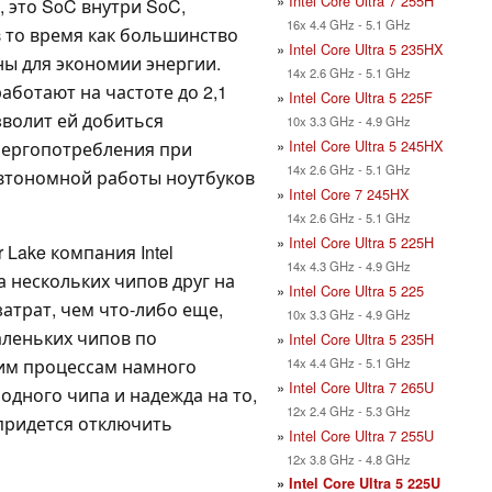
»
Intel Core Ultra 7 255H
и, это SoC внутри SoC,
16x 4.4 GHz - 5.1 GHz
 то время как большинство
»
Intel Core Ultra 5 235HX
ны для экономии энергии.
14x 2.6 GHz - 5.1 GHz
аботают на частоте до 2,1
»
Intel Core Ultra 5 225F
озволит ей добиться
10x 3.3 GHz - 4.9 GHz
»
Intel Core Ultra 5 245HX
нергопотребления при
14x 2.6 GHz - 5.1 GHz
автономной работы ноутбуков
»
Intel Core 7 245HX
14x 2.6 GHz - 5.1 GHz
»
Intel Core Ultra 5 225H
 Lake компания Intel
14x 4.3 GHz - 4.9 GHz
а нескольких чипов друг на
»
Intel Core Ultra 5 225
атрат, чем что-либо еще,
10x 3.3 GHz - 4.9 GHz
аленьких чипов по
»
Intel Core Ultra 5 235H
14x 4.4 GHz - 5.1 GHz
им процессам намного
»
Intel Core Ultra 7 265U
одного чипа и надежда на то,
12x 2.4 GHz - 5.3 GHz
 придется отключить
»
Intel Core Ultra 7 255U
12x 3.8 GHz - 4.8 GHz
»
Intel Core Ultra 5 225U