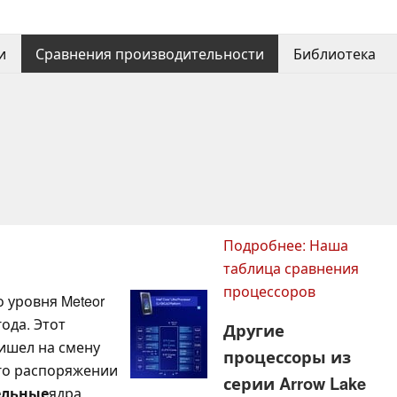
и
Сравнения производительности
Библиотека
Подробнее: Наша
таблица сравнения
процессоров
о уровня Meteor
ода. Этот
Другие
ришел на смену
процессоры из
его распоряжении
серии Arrow Lake
ельные
ядра,