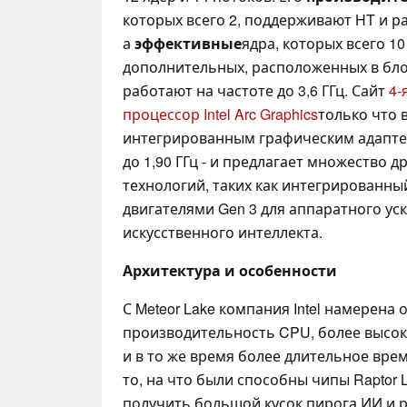
которых всего 2, поддерживают HT и ра
а
эффективные
ядра, которых всего 10
дополнительных, расположенных в блоке
работают на частоте до 3,6 ГГц. Сайт
4-
процессор Intel Arc Graphics
только что 
интегрированным графическим адаптер
до 1,90 ГГц - и предлагает множество 
технологий, таких как интегрированный
двигателями Gen 3 для аппаратного ус
искусственного интеллекта.
Архитектура и особенности
С Meteor Lake компания Intel намерена
производительность CPU, более высо
и в то же время более длительное вре
то, на что были способны чипы Raptor 
получить большой кусок пирога ИИ и ра