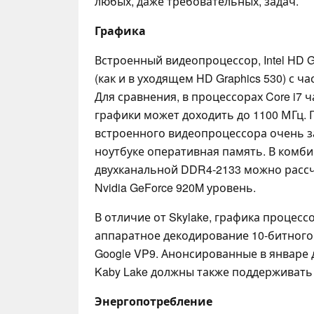
любых, даже требовательных, задач.
Графика
Встроенный видеопроцессор, Intel HD Gr
(как и в уходящем HD Graphics 530) с ча
Для сравнения, в процессорах Core i7
графики может доходить до 1100 МГц.
встроенного видеопроцессора очень зав
ноутбуке оперативная память. В комб
двухканальной DDR4-2133 можно расс
Nvidia GeForce 920M уровень.
В отличие от Skylake, графика процес
аппаратное декодирование 10-битного в
Google VP9. Анонсированные в январе
Kaby Lake должны также поддерживать
Энергопотребление