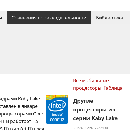
и
Сравнения производительности
Библиотека
Все мобильные
процессоры: Таблица
 ядрами Kaby Lake.
Другие
тавлен в январе
процессоры из
 процессорами Core
серии Kaby Lake
HT и работает на
» Intel Core i7-7740X
 ГГц (до 3.1 ГГц для