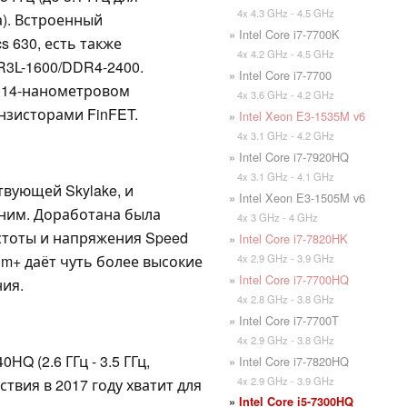
4x 4.3 GHz - 4.5 GHz
ра). Встроенный
» Intel Core i7-7700K
 630, есть также
4x 4.2 GHz - 4.5 GHz
3L-1600/DDR4-2400.
» Intel Core i7-7700
 14-нанометровом
4x 3.6 GHz - 4.2 GHz
нзисторами FinFET.
»
Intel Xeon E3-1535M v6
4x 3.1 GHz - 4.2 GHz
» Intel Core i7-7920HQ
4x 3.1 GHz - 4.1 GHz
твующей Skylake, и
» Intel Xeon E3-1505M v6
ним. Доработана была
4x 3 GHz - 4 GHz
стоты и напряжения Speed
»
Intel Core i7-7820HK
4x 2.9 GHz - 3.9 GHz
4nm+ даёт чуть более высокие
»
Intel Core i7-7700HQ
ия.
4x 2.8 GHz - 3.8 GHz
» Intel Core i7-7700T
4x 2.9 GHz - 3.8 GHz
Q (2.6 ГГц - 3.5 ГГц,
» Intel Core i7-7820HQ
4x 2.9 GHz - 3.9 GHz
ствия в 2017 году хватит для
»
Intel Core i5-7300HQ