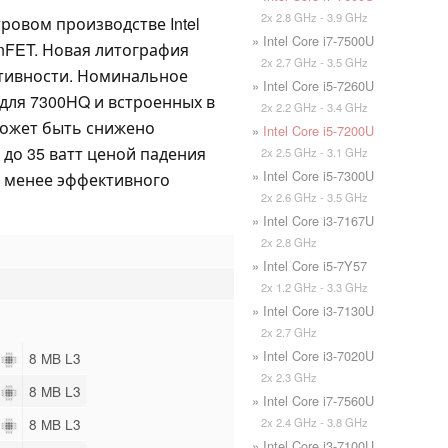
2x 2.8 GHz - 3.9 GHz
ровом производстве Intel
» Intel Core i7-7500U
nFET. Новая литография
2x 2.7 GHz - 3.5 GHz
тивности. Номинальное
» Intel Core i5-7260U
для 7300HQ и встроенных в
2x 2.2 GHz - 3.4 GHz
может быть снижено
»
Intel Core i5-7200U
до 35 ватт ценой падения
2x 2.5 GHz - 3.1 GHz
» Intel Core i5-7300U
а менее эффективного
2x 2.6 GHz - 3.5 GHz
» Intel Core i3-7167U
2x 2.8 GHz
» Intel Core i5-7Y57
2x 1.2 GHz - 3.3 GHz
» Intel Core i3-7130U
2x 2.7 GHz
» Intel Core i3-7020U
8
8 MB L3
2x 2.3 GHz
8
8 MB L3
» Intel Core i7-7560U
2x 2.4 GHz - 3.8 GHz
8
8 MB L3
» Intel Core i3-7100U