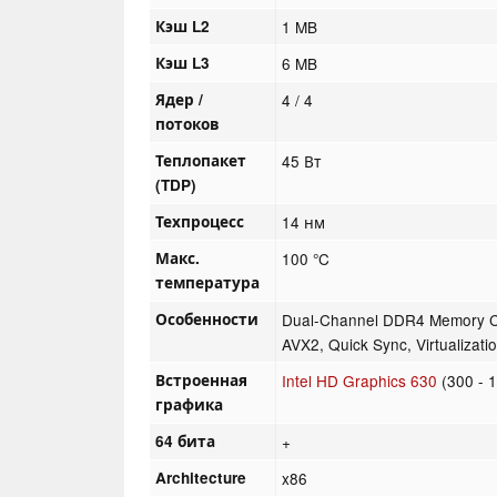
Кэш L2
1 MB
Кэш L3
6 MB
Ядер /
4 / 4
потоков
Теплопакет
45 Вт
(TDP)
Техпроцесс
14 нм
Макс.
100 °C
температура
Особенности
Dual-Channel DDR4 Memory Co
AVX2, Quick Sync, Virtualizati
Встроенная
Intel HD Graphics 630
(300 - 
графика
64 бита
+
Architecture
x86