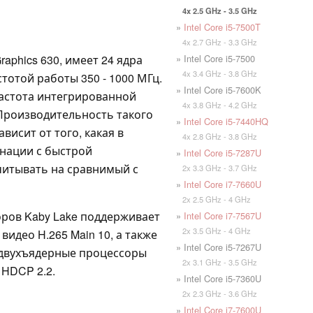
4x 2.5 GHz - 3.5 GHz
»
Intel Core i5-7500T
4x 2.7 GHz - 3.3 GHz
» Intel Core i5-7500
aphics 630, имеет 24 ядра
4x 3.4 GHz - 3.8 GHz
стотой работы 350 - 1000 МГц.
» Intel Core i5-7600K
 частота интегрированной
4x 3.8 GHz - 4.2 GHz
 Производительность такого
»
Intel Core i5-7440HQ
исит от того, какая в
4x 2.8 GHz - 3.8 GHz
инации с быстрой
»
Intel Core i5-7287U
читывать на сравнимый с
2x 3.3 GHz - 3.7 GHz
»
Intel Core i7-7660U
2x 2.5 GHz - 4 GHz
соров Kaby Lake поддерживает
»
Intel Core i7-7567U
2x 3.5 GHz - 4 GHz
идео H.265 Main 10, а также
» Intel Core i5-7267U
 двухъядерные процессоры
2x 3.1 GHz - 3.5 GHz
 HDCP 2.2.
» Intel Core i5-7360U
2x 2.3 GHz - 3.6 GHz
»
Intel Core i7-7600U