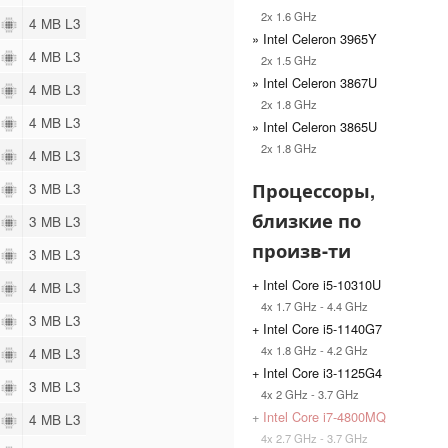
2x 1.6 GHz
4
4 MB L3
» Intel Celeron 3965Y
4
4 MB L3
2x 1.5 GHz
» Intel Celeron 3867U
4
4 MB L3
2x 1.8 GHz
4
4 MB L3
» Intel Celeron 3865U
2x 1.8 GHz
4
4 MB L3
Процессоры,
4
3 MB L3
близкие по
4
3 MB L3
произв-ти
4
3 MB L3
+ Intel Core i5-10310U
4
4 MB L3
4x 1.7 GHz - 4.4 GHz
4
3 MB L3
+ Intel Core i5-1140G7
4x 1.8 GHz - 4.2 GHz
4
4 MB L3
+ Intel Core i3-1125G4
4
3 MB L3
4x 2 GHz - 3.7 GHz
+
Intel Core i7-4800MQ
4
4 MB L3
4x 2.7 GHz - 3.7 GHz