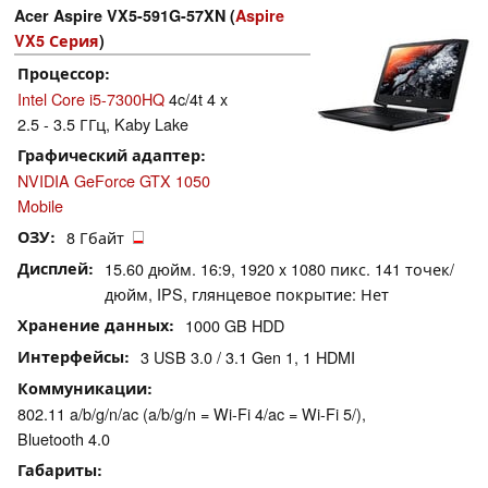
Acer Aspire VX5-591G-57XN (
Aspire
VX5 Серия
)
Процессор
Intel Core i5-7300HQ
4c/4t 4 x
2.5 - 3.5 ГГц, Kaby Lake
Графический адаптер
NVIDIA GeForce GTX 1050
Mobile
ОЗУ
8 Гбайт
Дисплей
15.60 дюйм. 16:9, 1920 x 1080 пикс. 141 точек/
дюйм, IPS, глянцевое покрытие: Нет
Хранение данных
1000 GB HDD
Интерфейсы
3 USB 3.0 / 3.1 Gen 1, 1 HDMI
Коммуникации
802.11 a/b/g/n/ac (a/b/g/n = Wi-Fi 4/ac = Wi-Fi 5/),
Bluetooth 4.0
Габариты