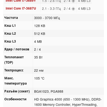
Intel Core i7-3689Y
1.5 - 2.6 ГГц
2 / 4
4 MB L3
Intel Core i7-3687U
2.1 - 3.3 ГГц
2 / 4
4 MB L3
Частота
3000 - 3700 МГц
Кэш L1
128 KB
Кэш L2
512 KB
Кэш L3
4 MB
Ядер / потоков
2 / 4
Теплопакет
35 Вт
(TDP)
Техпроцесс
22 нм
Макс.
105 °C
температура
Разъём (сокет)
BGA1023, PGA988
Особенности
HD Graphics 4000 (650 - 1300 MHz), DDR3-
1600 Memory Controller, HyperThreading,