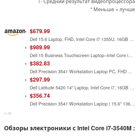
- Средний результат видеопроцессора
* Меньше = лучше
$679.99
Dell 15.6 Laptop, FHD, Intel Core i7 1355U, 16GB RAM, Windows 11 Home
$989.99
Dell 15 Business Touchscreen Laptop–Intel Core i7-1355U (10-Core), 32GB RAM, 1TB SSD Windows 11 Pro, Office 365 for the Web –15.6" FHD Touch, AI Copilot –2026 New Computer
$382.83
Dell Precision 3541 Workstation Laptop PC, FHD Non-Touch, Intel Core i7-9850H Processor, 16GB Ram, 512GB NVMe SSD Drive, HDMI, Web Camera, Thunderbolt, Windows 11 Pro, Black (Renewed)
$297.99
Dell Latitude 5420 14" Laptop, Intel Core i7, 16GB RAM, 256GB SSD, Win11 Pro (Renewed)
$356.74
Dell Precision 3541 Workstation Laptop | 15.6" 1366x768 HD | Core i7-9750H - 256GB SSD Hard Drive - 16GB RAM - Nvidia Quadro P620 2GB | 6 cores @ 4.5 GHz - 2GB GDDR5 Windows 11 Pro Silver (Renewed)
v1.35
Обзоры электроники с Intel Core i7-3540M :