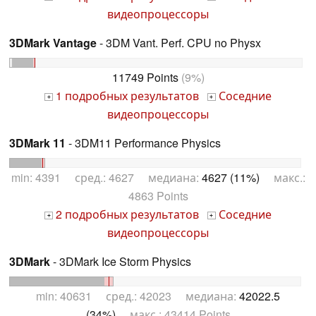
видеопроцессоры
3DMark Vantage
- 3DM Vant. Perf. CPU no Physx
11749 Points
(9%)
1 подробных результатов
Соседние
+
+
видеопроцессоры
3DMark 11
- 3DM11 Performance Physics
min: 4391 сред.: 4627 медиана:
4627 (11%)
макс.:
4863 Points
2 подробных результатов
Соседние
+
+
видеопроцессоры
3DMark
- 3DMark Ice Storm Physics
min: 40631 сред.: 42023 медиана:
42022.5
(34%)
макс.: 43414 Points