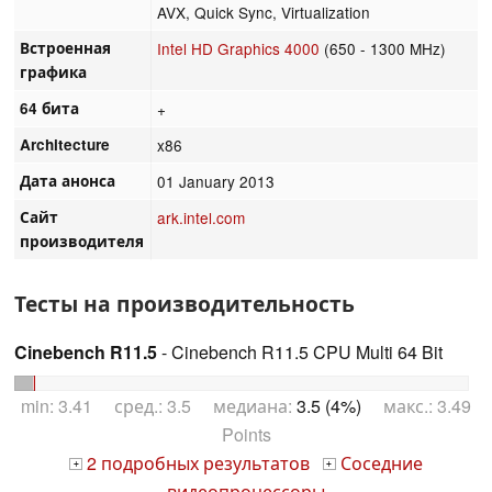
AVX, Quick Sync, Virtualization
Встроенная
Intel HD Graphics 4000
(650 - 1300 MHz)
графика
64 бита
+
Architecture
x86
Дата анонса
01 January 2013
Сайт
ark.intel.com
производителя
Тесты на производительность
Cinebench R11.5
- Cinebench R11.5 CPU Multi 64 Bit
min: 3.41 сред.: 3.5 медиана:
3.5 (4%)
макс.: 3.49
Points
2 подробных результатов
Соседние
+
+
видеопроцессоры