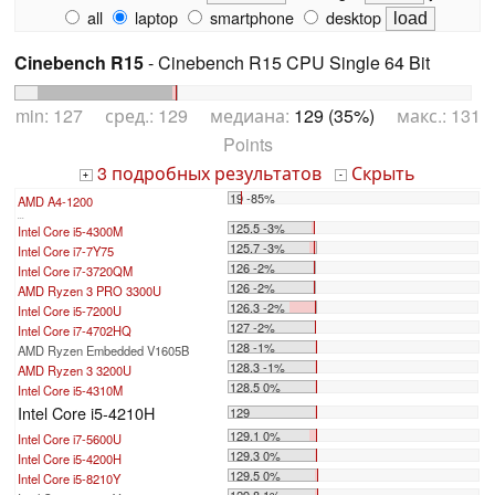
all
laptop
smartphone
desktop
Cinebench R15
- Cinebench R15 CPU Single 64 Bit
min: 127 сред.: 129 медиана:
129 (35%)
макс.: 131
Points
3 подробных результатов
Скрыть
+
-
19 -85%
AMD A4-1200
...
125.5 -3%
Intel Core i5-4300M
125.7 -3%
Intel Core i7-7Y75
126 -2%
Intel Core i7-3720QM
126 -2%
AMD Ryzen 3 PRO 3300U
126.3 -2%
Intel Core i5-7200U
127 -2%
Intel Core i7-4702HQ
128 -1%
AMD Ryzen Embedded V1605B
128.3 -1%
AMD Ryzen 3 3200U
128.5 0%
Intel Core i5-4310M
Intel Core i5-4210H
129
129.1 0%
Intel Core i7-5600U
129.3 0%
Intel Core i5-4200H
129.5 0%
Intel Core i5-8210Y