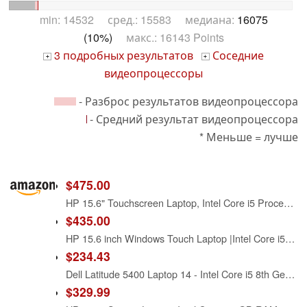
min: 14532 сред.: 15583 медиана:
16075
(10%)
макс.: 16143 Points
3 подробных результатов
Соседние
+
+
видеопроцессоры
- Разброс результатов видеопроцессора
- Средний результат видеопроцессора
* Меньше = лучше
$475.00
HP 15.6" Touchscreen Laptop, Intel Core i5 Processor, 16GB RAM, 512GB SSD, Numeric Keypad, Bluetooth, Wi-Fi, Long Battery Life, Windows 11 Home, Alpacatec Accessories, Silver
$435.00
HP 15.6 inch Windows Touch Laptop |Intel Core i5-1334U| Intel Iris Xe Graphics |Webcam |Bluetooth|Silver| 8GB RAM | 512GB SSD |Windows 11 Home |Bundle with Stylus Pen
$234.43
Dell Latitude 5400 Laptop 14 - Intel Core i5 8th Gen - i5-8265U - Quad Core 3.9Ghz - 256GB SSD - 16GB RAM - 1366x768 HD - Windows 11 Pro (Renewed)
$329.99