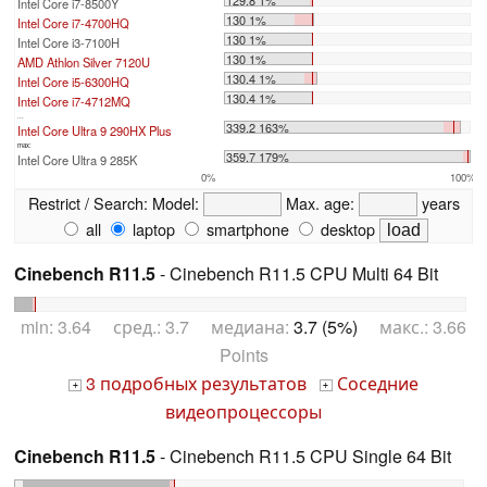
129.8 1%
Intel Core i7-8500Y
130 1%
Intel Core i7-4700HQ
130 1%
Intel Core i3-7100H
130 1%
AMD Athlon Silver 7120U
130.4 1%
Intel Core i5-6300HQ
130.4 1%
Intel Core i7-4712MQ
...
339.2 163%
Intel Core Ultra 9 290HX Plus
max:
359.7 179%
Intel Core Ultra 9 285K
0%
100%
Restrict / Search:
Model:
Max. age:
years
all
laptop
smartphone
desktop
Cinebench R11.5
- Cinebench R11.5 CPU Multi 64 Bit
min: 3.64 сред.: 3.7 медиана:
3.7 (5%)
макс.: 3.66
Points
3 подробных результатов
Соседние
+
+
видеопроцессоры
Cinebench R11.5
- Cinebench R11.5 CPU Single 64 Bit