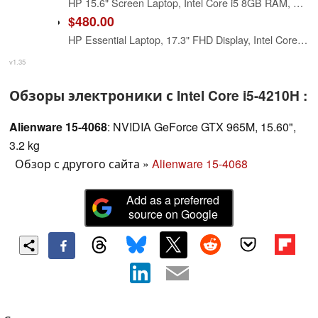
HP 15.6" Screen Laptop, Intel Core i5 8GB RAM, Natural Silver
$480.00
HP Essential Laptop, 17.3" FHD Display, Intel Core i5-1334U, 16GB RAM, 512GB PCIe M.2 SSD, Wi-Fi 6, Webcam, Backlit Keyboard, Windows 11 Home, Silver
v1.35
Обзоры электроники с Intel Core i5-4210H :
Alienware 15-4068
: NVIDIA GeForce GTX 965M, 15.60",
3.2 kg
Обзор с другого сайта
»
Alienware 15-4068
Add as a preferred
source on Google