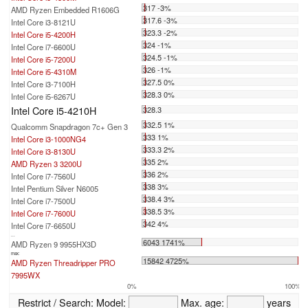
317 -3%
AMD Ryzen Embedded R1606G
317.6 -3%
Intel Core i3-8121U
323.3 -2%
Intel Core i5-4200H
324 -1%
Intel Core i7-6600U
324.5 -1%
Intel Core i5-7200U
326 -1%
Intel Core i5-4310M
327.5 0%
Intel Core i3-7100H
328.3 0%
Intel Core i5-6267U
Intel Core i5-4210H
328.3
332.5 1%
Qualcomm Snapdragon 7c+ Gen 3
333 1%
Intel Core i3-1000NG4
333.3 2%
Intel Core i3-8130U
335 2%
AMD Ryzen 3 3200U
336 2%
Intel Core i7-7560U
338 3%
Intel Pentium Silver N6005
338.4 3%
Intel Core i7-7500U
338.5 3%
Intel Core i7-7600U
342 4%
Intel Core i7-6650U
...
6043 1741%
AMD Ryzen 9 9955HX3D
max:
15842 4725%
AMD Ryzen Threadripper PRO
7995WX
0%
100%
Restrict / Search:
Model:
Max. age:
years