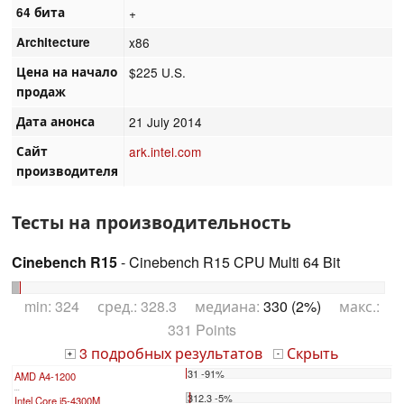
64 бита
+
Architecture
x86
Цена на начало
$225 U.S.
продаж
Дата анонса
21 July 2014
Сайт
ark.intel.com
производителя
Тесты на производительность
Cinebench R15
- Cinebench R15 CPU Multi 64 Bit
min: 324 сред.: 328.3 медиана:
330 (2%)
макс.:
331 Points
3 подробных результатов
Скрыть
+
-
31 -91%
AMD A4-1200
...
312.3 -5%
Intel Core i5-4300M