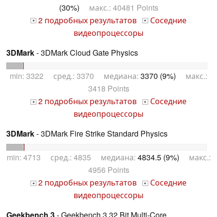
(30%)
макс.: 40481 Points
2 подробных результатов
Соседние
+
+
видеопроцессоры
3DMark
- 3DMark Cloud Gate Physics
min: 3322 сред.: 3370 медиана:
3370 (9%)
макс.:
3418 Points
2 подробных результатов
Соседние
+
+
видеопроцессоры
3DMark
- 3DMark Fire Strike Standard Physics
min: 4713 сред.: 4835 медиана:
4834.5 (9%)
макс.:
4956 Points
2 подробных результатов
Соседние
+
+
видеопроцессоры
Geekbench 3
- Geekbench 3 32 Bit Multi-Core