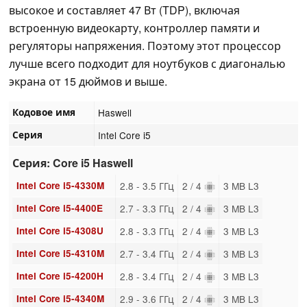
высокое и составляет 47 Вт (TDP), включая
встроенную видеокарту, контроллер памяти и
регуляторы напряжения. Поэтому этот процессор
лучше всего подходит для ноутбуков с диагональю
экрана от 15 дюймов и выше.
Кодовое имя
Haswell
Серия
Intel Core i5
Серия: Core i5 Haswell
Intel Core i5-4330M
2.8 - 3.5 ГГц
2 / 4
3 MB L3
Intel Core i5-4400E
2.7 - 3.3 ГГц
2 / 4
3 MB L3
Intel Core i5-4308U
2.8 - 3.3 ГГц
2 / 4
3 MB L3
Intel Core i5-4310M
2.7 - 3.4 ГГц
2 / 4
3 MB L3
Intel Core i5-4200H
2.8 - 3.4 ГГц
2 / 4
3 MB L3
Intel Core i5-4340M
2.9 - 3.6 ГГц
2 / 4
3 MB L3