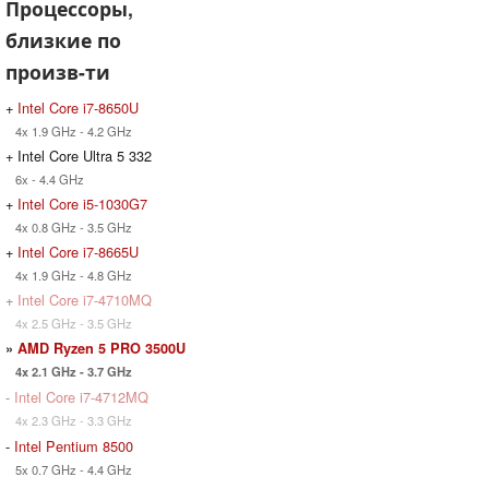
Процессоры,
близкие по
произв-ти
+
Intel Core i7-8650U
4x 1.9 GHz - 4.2 GHz
+ Intel Core Ultra 5 332
6x - 4.4 GHz
+
Intel Core i5-1030G7
4x 0.8 GHz - 3.5 GHz
+
Intel Core i7-8665U
4x 1.9 GHz - 4.8 GHz
+
Intel Core i7-4710MQ
4x 2.5 GHz - 3.5 GHz
»
AMD Ryzen 5 PRO 3500U
4x 2.1 GHz - 3.7 GHz
-
Intel Core i7-4712MQ
4x 2.3 GHz - 3.3 GHz
-
Intel Pentium 8500
5x 0.7 GHz - 4.4 GHz