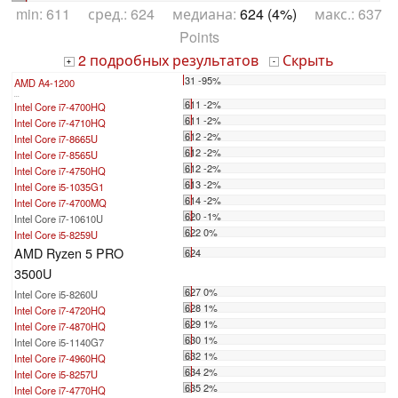
min: 611 сред.: 624 медиана:
624 (4%)
макс.: 637
Points
2 подробных результатов
Скрыть
+
-
31 -95%
AMD A4-1200
...
611 -2%
Intel Core i7-4700HQ
611 -2%
Intel Core i7-4710HQ
612 -2%
Intel Core i7-8665U
612 -2%
Intel Core i7-8565U
612 -2%
Intel Core i7-4750HQ
613 -2%
Intel Core i5-1035G1
614 -2%
Intel Core i7-4700MQ
620 -1%
Intel Core i7-10610U
622 0%
Intel Core i5-8259U
AMD Ryzen 5 PRO
624
3500U
627 0%
Intel Core i5-8260U
628 1%
Intel Core i7-4720HQ
629 1%
Intel Core i7-4870HQ
630 1%
Intel Core i5-1140G7
632 1%
Intel Core i7-4960HQ
634 2%
Intel Core i5-8257U
635 2%
Intel Core i7-4770HQ