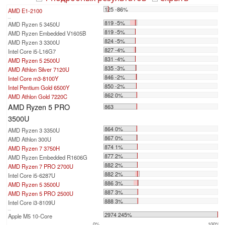
125 -86%
AMD E1-2100
...
819 -5%
AMD Ryzen 5 3450U
819 -5%
AMD Ryzen Embedded V1605B
824 -5%
AMD Ryzen 3 3300U
827 -4%
Intel Core i5-L16G7
831 -4%
AMD Ryzen 5 2500U
835 -3%
AMD Athlon Silver 7120U
846 -2%
Intel Core m3-8100Y
850 -2%
Intel Pentium Gold 6500Y
862 0%
AMD Athlon Gold 7220C
AMD Ryzen 5 PRO
863
3500U
864 0%
AMD Ryzen 3 3350U
867 0%
AMD Athlon 300U
874 1%
AMD Ryzen 7 3750H
877 2%
AMD Ryzen Embedded R1606G
882 2%
AMD Ryzen 7 PRO 2700U
882 2%
Intel Core i5-6287U
886 3%
AMD Ryzen 5 3500U
887 3%
AMD Ryzen 5 PRO 2500U
888 3%
Intel Core i3-8109U
...
2974 245%
Apple M5 10-Core
0%
100%