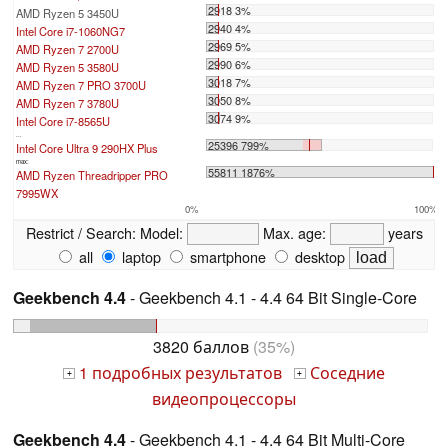
2918 3%
AMD Ryzen 5 3450U
2940 4%
Intel Core i7-1060NG7
2969 5%
AMD Ryzen 7 2700U
2990 6%
AMD Ryzen 5 3580U
3018 7%
AMD Ryzen 7 PRO 3700U
3050 8%
AMD Ryzen 7 3780U
3074 9%
Intel Core i7-8565U
...
25396 799%
Intel Core Ultra 9 290HX Plus
max:
55811 1876%
AMD Ryzen Threadripper PRO
7995WX
0%
100%
Restrict / Search:
Model:
Max. age:
years
all
laptop
smartphone
desktop
Geekbench 4.4
- Geekbench 4.1 - 4.4 64 Bit Single-Core
3820 баллов
(35%)
1 подробных результатов
Соседние
+
+
видеопроцессоры
Geekbench 4.4
- Geekbench 4.1 - 4.4 64 Bit Multi-Core