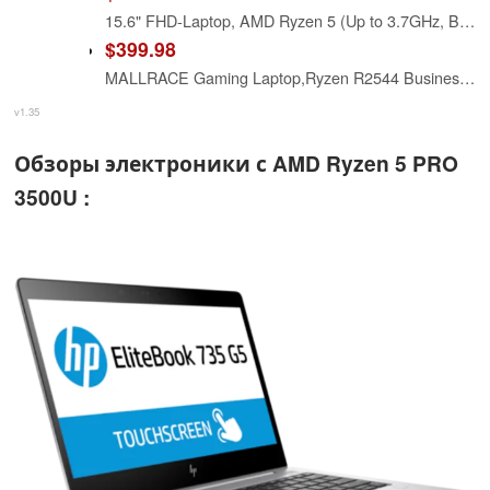
15.6" FHD-Laptop, AMD Ryzen 5 (Up to 3.7GHz, Beat i5-1135G7), 16GB RAM 512GB SSD, Radeon Vega 8 Graphics, 65W Fast Charging, Privacy Shutter, Numpad, Win 11, Gaming Laptop for College Students, Office
$399.98
MALLRACE Gaming Laptop,Ryzen R2544 Business Laptop Computer(Beat AMD Ryzen 5 3500U,up to 3.7GHz) 16GB DDR4 512GB SSD Window 11 Laptop with Webcam,Type-C,54.72Wh Battery,Numeric KB,Gray
v1.35
Обзоры электроники с AMD Ryzen 5 PRO
3500U :