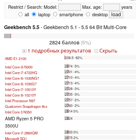
Restrict / Search:
Model:
Max. age:
years
all
laptop
smartphone
desktop
Geekbench 5.5
- Geekbench 5.1 - 5.5 64 Bit Multi-Core
2824 баллов
(5%)
1 подробных результатов
Скрыть
+
-
238.5 -92%
AMD E1-2100
...
2674 -5%
Intel Core i3-N300
2701 -4%
Intel Core i7-4722HQ
2710 -4%
Intel Core i5-1030NG7
2713 -4%
Intel Core i5-1035G7
2728 -3%
Intel Core i7-10510Y
2735 -3%
Intel Core i5-10210Y
2757 -2%
Intel Processor N97
2760 -2%
Qualcomm Snapdragon 8cx
2814 0%
Intel Core 3 N350
AMD Ryzen 5 PRO
2824
3500U
2833 0%
Intel Core i7-2860QM
2875 2%
Microsoft SQ1