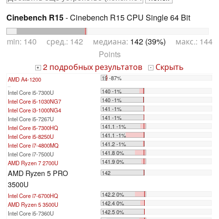
Cinebench R15
- Cinebench R15 CPU Single 64 Bit
min: 140 сред.: 142 медиана:
142 (39%)
макс.: 144
Points
2 подробных результатов
Скрыть
+
-
19 -87%
AMD A4-1200
...
140 -1%
Intel Core i5-7300U
140 -1%
Intel Core i5-1030NG7
141 -1%
Intel Core i3-1000NG4
141 -1%
Intel Core i5-7267U
141.1 -1%
Intel Core i5-7300HQ
141.1 -1%
Intel Core i5-8250U
141.2 -1%
Intel Core i7-4800MQ
141.8 0%
Intel Core i7-7500U
141.9 0%
AMD Ryzen 7 2700U
AMD Ryzen 5 PRO
142
3500U
142.2 0%
Intel Core i7-6700HQ
142.4 0%
AMD Ryzen 5 3500U
142.5 0%
Intel Core i5-7360U