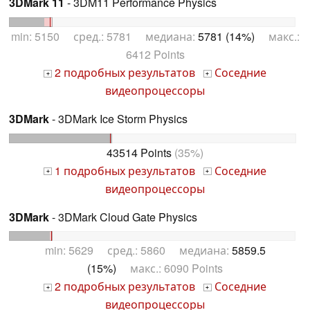
3DMark 11
- 3DM11 Performance Physics
min: 5150 сред.: 5781 медиана:
5781 (14%)
макс.:
6412 Points
2 подробных результатов
Соседние
+
+
видеопроцессоры
3DMark
- 3DMark Ice Storm Physics
43514 Points
(35%)
1 подробных результатов
Соседние
+
+
видеопроцессоры
3DMark
- 3DMark Cloud Gate Physics
min: 5629 сред.: 5860 медиана:
5859.5
(15%)
макс.: 6090 Points
2 подробных результатов
Соседние
+
+
видеопроцессоры