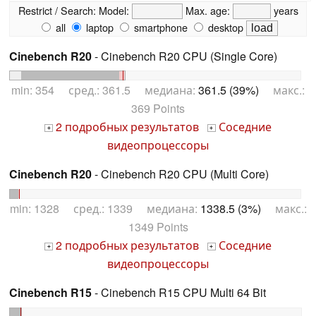
Restrict / Search:
Model:
Max. age:
years
all
laptop
smartphone
desktop
Cinebench R20
- Cinebench R20 CPU (Single Core)
min: 354 сред.: 361.5 медиана:
361.5 (39%)
макс.:
369 Points
2 подробных результатов
Соседние
+
+
видеопроцессоры
Cinebench R20
- Cinebench R20 CPU (Multi Core)
min: 1328 сред.: 1339 медиана:
1338.5 (3%)
макс.:
1349 Points
2 подробных результатов
Соседние
+
+
видеопроцессоры
Cinebench R15
- Cinebench R15 CPU Multi 64 Bit