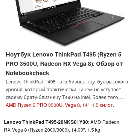
Ноутбук Lenovo ThinkPad T495 (Ryzen 5
PRO 3500U, Radeon RX Vega 8). Обзор от
Notebookcheck
Lenovo ThinkPad T495 - это бизнес-ноутбук высокого
уровня, который практически ничем не уступает
своему брату-близнецу T490 на Intel. Более того,
для многих пользователей за счет меньшей
AMD Ryzen 5 PRO 3500U, Vega 8, 14", 1.5 килог.
стоимости он окажется более оптимальным
вариантом.
Lenovo ThinkPad T495-20NKS01Y00
: AMD Radeon
RX Vega 8 (Ryzen 2000/3000), 14.00", 1.5 kg