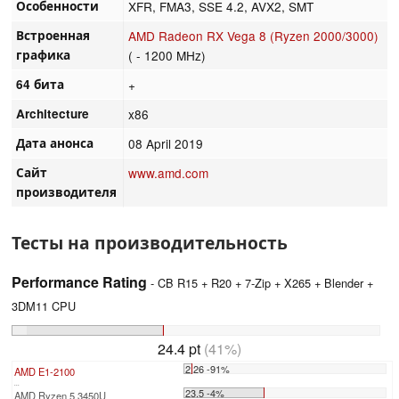
Особенности
XFR, FMA3, SSE 4.2, AVX2, SMT
Встроенная
AMD Radeon RX Vega 8 (Ryzen 2000/3000)
графика
( - 1200 MHz)
64 бита
+
Architecture
x86
Дата анонса
08 April 2019
Сайт
www.amd.com
производителя
Тесты на производительность
Performance Rating
- CB R15 + R20 + 7-Zip + X265 + Blender +
3DM11 CPU
24.4 pt
(41%)
2.26 -91%
AMD E1-2100
...
23.5 -4%
AMD Ryzen 5 3450U