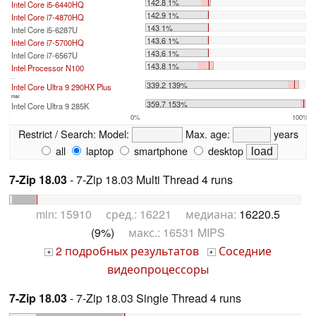
142.8 1%
Intel Core i5-6440HQ
142.9 1%
Intel Core i7-4870HQ
143 1%
Intel Core i5-6287U
143.6 1%
Intel Core i7-5700HQ
143.6 1%
Intel Core i7-6567U
143.8 1%
Intel Processor N100
...
339.2 139%
Intel Core Ultra 9 290HX Plus
max:
359.7 153%
Intel Core Ultra 9 285K
0%
100%
Restrict / Search:
Model:
Max. age:
years
all
laptop
smartphone
desktop
7-Zip 18.03
- 7-Zip 18.03 Multi Thread 4 runs
min: 15910 сред.: 16221 медиана:
16220.5
(9%)
макс.: 16531 MIPS
2 подробных результатов
Соседние
+
+
видеопроцессоры
7-Zip 18.03
- 7-Zip 18.03 Single Thread 4 runs