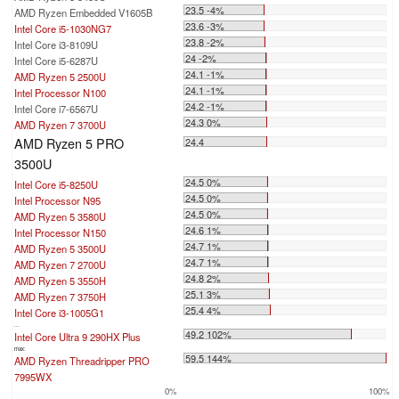
23.5 -4%
AMD Ryzen Embedded V1605B
23.6 -3%
Intel Core i5-1030NG7
23.8 -2%
Intel Core i3-8109U
24 -2%
Intel Core i5-6287U
24.1 -1%
AMD Ryzen 5 2500U
24.1 -1%
Intel Processor N100
24.2 -1%
Intel Core i7-6567U
24.3 0%
AMD Ryzen 7 3700U
AMD Ryzen 5 PRO
24.4
3500U
24.5 0%
Intel Core i5-8250U
24.5 0%
Intel Processor N95
24.5 0%
AMD Ryzen 5 3580U
24.6 1%
Intel Processor N150
24.7 1%
AMD Ryzen 5 3500U
24.7 1%
AMD Ryzen 7 2700U
24.8 2%
AMD Ryzen 5 3550H
25.1 3%
AMD Ryzen 7 3750H
25.4 4%
Intel Core i3-1005G1
...
49.2 102%
Intel Core Ultra 9 290HX Plus
max:
59.5 144%
AMD Ryzen Threadripper PRO
7995WX
0%
100%