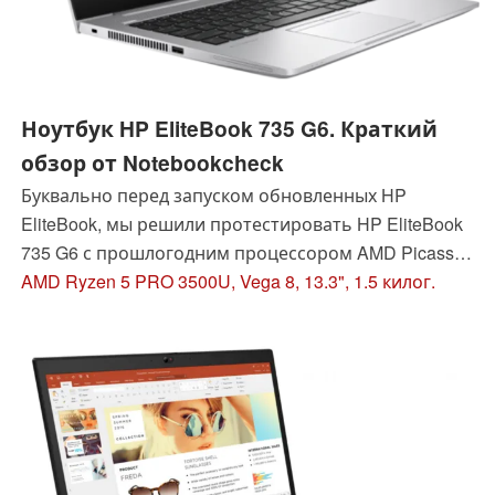
Ноутбук HP EliteBook 735 G6. Краткий
обзор от Notebookcheck
Буквально перед запуском обновленных HP
EliteBook, мы решили протестировать HP EliteBook
735 G6 с прошлогодним процессором AMD Picasso.
Получится ли у старого представителя 735-й серии
AMD Ryzen 5 PRO 3500U, Vega 8, 13.3", 1.5 килог.
заинтересовать покупателей? Шансы на то есть,
ведь в отличие от HP EliteBook 835 G7, у данной
модели есть Ethernet и порт для стыковки с док-
станциями.