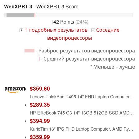
WebXPRT 3
- WebXPRT 3 Score
142 Points
(24%)
1 подробных результатов
Соседние
+
+
видеопроцессоры
- Разброс результатов видеопроцессора
- Средний результат видеопроцессора
* Меньше = лучше
$359.60
Lenovo ThinkPad T495 14" FHD Laptop Computer, AMD Ryzen 5 Pro 3500U, 16GB DDR4 RAM, 512GB SSD, Fingerprint Reader, Windows 11 Pro (Renewed)
$289.35
HP EliteBook 745 G6 14" 16GB 512GB SSD AMD Ryzen™ 5 Pro 3500U 2.10GHz WIN11P, Silver (Renewed)
$394.99
KurieTim 16" IPS FHD Laptop Computer, AMD Ryzen 5 3500U, 16GB RAM 512GB SSD
$359.99