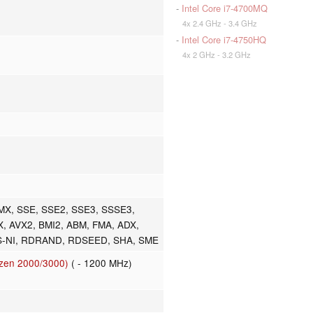
-
Intel Core i7-4700MQ
4x 2.4 GHz - 3.4 GHz
-
Intel Core i7-4750HQ
4x 2 GHz - 3.2 GHz
MX, SSE, SSE2, SSE3, SSSE3,
X, AVX2, BMI2, ABM, FMA, ADX,
S-NI, RDRAND, RDSEED, SHA, SME
zen 2000/3000)
( - 1200 MHz)