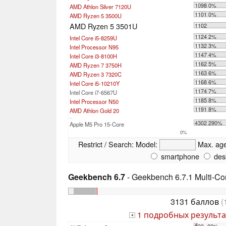
1098 0%
AMD Athlon Silver 7120U
1101 0%
AMD Ryzen 5 3500U
AMD Ryzen 5 3501U
1102
1124 2%
Intel Core i5-8259U
1132 3%
Intel Processor N95
1147 4%
Intel Core i3-8100H
1162 5%
AMD Ryzen 7 3750H
1163 6%
AMD Ryzen 3 7320C
1168 6%
Intel Core i5-10210Y
1174 7%
Intel Core i7-6567U
1185 8%
Intel Processor N50
1191 8%
AMD Athlon Gold 20
...
4302 290%
Apple M5 Pro 15-Core
0%
Restrict / Search:
Model:
Max. ag
smartphone
des
Geekbench 6.7
- Geekbench 6.7.1 Multi-Co
3131 баллов
(
1 подробных результа
+
533 -83%