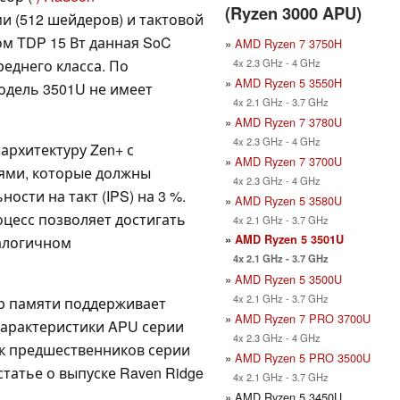
(Ryzen 3000 APU)
и (512 шейдеров) и тактовой
ом TDP 15 Вт данная SoC
»
AMD Ryzen 7 3750H
4x 2.3 GHz - 4 GHz
реднего класса. По
»
AMD Ryzen 5 3550H
одель 3501U не имеет
4x 2.1 GHz - 3.7 GHz
»
AMD Ryzen 7 3780U
4x 2.3 GHz - 4 GHz
архитектуру Zen+ с
»
AMD Ryzen 7 3700U
ями, которые должны
4x 2.3 GHz - 4 GHz
сти на такт (IPS) на 3 %.
»
AMD Ryzen 5 3580U
оцесс позволяет достигать
4x 2.1 GHz - 3.7 GHz
»
AMD Ryzen 5 3501U
налогичном
4x 2.1 GHz - 3.7 GHz
»
AMD Ryzen 5 3500U
4x 2.1 GHz - 3.7 GHz
р памяти поддерживает
»
AMD Ryzen 7 PRO 3700U
характеристики APU серии
4x 2.3 GHz - 4 GHz
ик предшественников серии
»
AMD Ryzen 5 PRO 3500U
статье о выпуске Raven Ridge
4x 2.1 GHz - 3.7 GHz
» AMD Ryzen 5 3450U