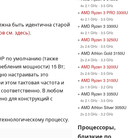
4x 2.1 GHz - 3.5 GHz
»
AMD Ryzen 3 PRO 3300U
4x 2.1 GHz - 3.5 GHz
лжна быть идентична старой
» AMD Ryzen 3 3300U
ов см. здесь)
.
4x 2.1 GHz - 3.5 GHz
»
AMD Ryzen 3 3250U
2x 2.6 GHz - 3.5 GHz
» AMD Athlon Gold 3150U
DP по умолчанию (также
2x 2.4 GHz - 3.3 GHz
ребления мощности) 15 Вт;
»
AMD Ryzen 3 3200U
2x 2.6 GHz - 3.5 GHz
дно настраивать это
»
AMD Ryzen 3 3100U
ри этом тактовая частота и
2x 1.9 GHz - 3.2 GHz
 соответственно. В любом
» AMD Ryzen 3 3350U
ено для конструкций с
4x 2.1 GHz - 3.5 GHz
» AMD Athlon Silver 3050U
2x 2.3 GHz - 3.2 GHz
технологическому процессу.
Процессоры,
близкие по