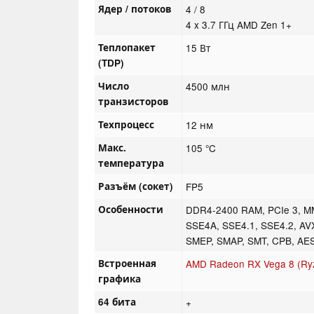
Ядер / потоков
4 / 8
4 x 3.7 ГГц AMD Zen 1+
Теплопакет
15 Вт
(TDP)
Число
4500 млн
транзисторов
Техпроцесс
12 нм
Макс.
105 °C
температура
Разъём (сокет)
FP5
Особенности
DDR4-2400 RAM, PCIe 3, M
SSE4A, SSE4.1, SSE4.2, AV
SMEP, SMAP, SMT, CPB, AE
Встроенная
AMD Radeon RX Vega 8 (Ry
графика
64 бита
+