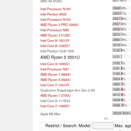
AMD A4-9120C
...
2849 -9%
Intel Processor N150
2900 -7%
Intel Pentium 8500
2937 -6%
Intel Processor N100
2937 -6%
AMD Ryzen 3 PRO 3300U
2958 -6%
Intel Processor N95
2974 -5%
AMD Ryzen 3 5125C
2980 -5%
Intel Core i5-10210Y
3018 -4%
Intel Core i5-1030G7
3122 0%
Intel Pentium Gold 7505
AMD Ryzen 5 3501U
3131
3165 1%
Intel Core i3-1005G1
3181 2%
Intel Processor N97
3185 2%
AMD Ryzen 7 2800H
3324 6%
AMD Ryzen 5 3500U
3360 7%
Intel Core i7-10510Y
3390 8%
Qualcomm Snapdragon 8cx Gen 2 5G
3412 9%
AMD Ryzen 7 3700U
3428 9%
Intel Core i3-1115G4
3468 11%
Intel Core i7-1060G7
...
29226 833%
Apple M5 Max
0%
Restrict / Search:
Model:
Max. ag