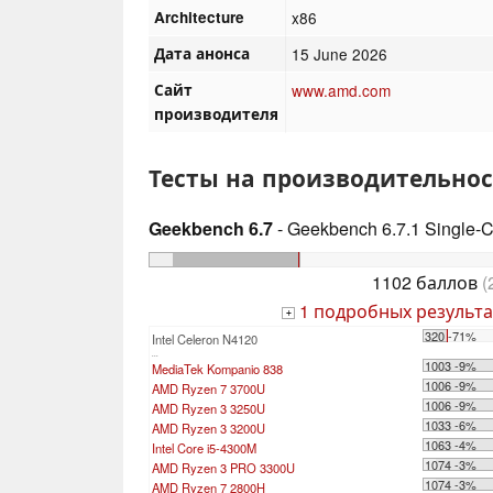
Architecture
x86
Дата анонса
15 June 2026
Сайт
www.amd.com
производителя
Тесты на производительнос
Geekbench 6.7
- Geekbench 6.7.1 Single-
1102 баллов
(
1 подробных результа
+
320 -71%
Intel Celeron N4120
...
1003 -9%
MediaTek Kompanio 838
1006 -9%
AMD Ryzen 7 3700U
1006 -9%
AMD Ryzen 3 3250U
1033 -6%
AMD Ryzen 3 3200U
1063 -4%
Intel Core i5-4300M
1074 -3%
AMD Ryzen 3 PRO 3300U
1074 -3%
AMD Ryzen 7 2800H