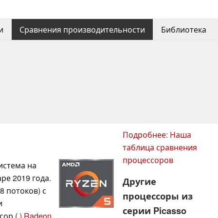
и
Сравнения производительности
Библиотека
Подробнее: Наша
таблица сравнения
процессоров
истема на
ре 2019 года.
Другие
8 потоков) с
процессоры из
и
серии Picasso
сор (
) Radeon