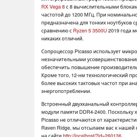
RX Vega 8
с 8 вычислительными блокам
частотой до 1200 МГц. При номинальн
предназначена для тонких ноутбуков с
сравнению с
Ryzen 5 3500U
2019 года м
никаких отличий.
Сопроцессор Picasso использует микро
незначительными усовершенствовани
обеспечить повышение производительно
Кроме того, 12-нм технологический пр
более высоких тактовых частот при а
энергопотреблении.
Встроенный двухканальный контролле
модули памяти DDR4-2400. Поскольку 
Picasso не отличаются от характерист
Raven Ridge, мы отсылаем вас к нашей 
на сайте
http://localhost/?id=260136
.