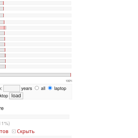
100%
e:
years
all
laptop
ktop
re
11%)
тов
Скрыть
-