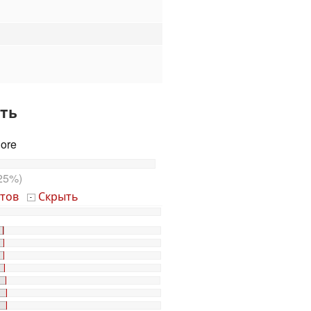
ть
Core
25%)
тов
Скрыть
-