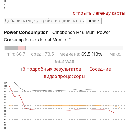
10
5
0
открыть легенду карты
Power Consumption
- Cinebench R15 Multi Power
Consumption - external Monitor *
min: 66.7 сред.: 78.5 медиана:
69.5 (13%)
макс.:
99.2 Watt
3 подробных результатов
Соседние
+
+
видеопроцессоры
110
105
100
95
90
85
80
75
70
65
60
55
50
45
40
35
30