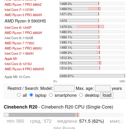
1468 0%
AMD Ryzen 7 PRO 6860Z
1469 0%
Intel Core i7-11370H
1471 0%
AMD Ryzen 5 PRO 6650H
AMD Ryzen 9 5900HS
1474
1475 0%
Intel Core i5-1240P
1480 0%
AMD Ryzen 7 PRO 6850H
1484 1%
Intel Core i5-11500B
1490 1%
AMD Ryzen 7 7735U
1495 1%
AMD Ryzen 7 PRO 6850U
1499 2%
Intel Core i7-11800H
1512 3%
Apple M1
1512 3%
Intel Core i3-1215U
1514 3%
AMD Ryzen 9 PRO 6950HS
...
2459 67%
Apple M5 10-Core
0%
100%
Restrict / Search:
Model:
Max. age:
years
all
laptop
smartphone
desktop
Cinebench R20
- Cinebench R20 CPU (Single Core)
min: 560 сред.: 572 медиана:
571.5 (62%)
макс.:
584 Points