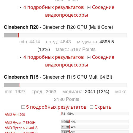
4 подробных результатов
Соседние
+
+
видеопроцессоры
Cinebench R20
- Cinebench R20 CPU (Multi Core)
min: 4414 сред.: 4843 медиана:
4895.5
(12%)
макс.: 5167 Points
4 подробных результатов
Соседние
+
+
видеопроцессоры
Cinebench R15
- Cinebench R15 CPU Multi 64 Bit
min: 1927 сред.: 2053 медиана:
2041 (13%)
макс.:
2180 Points
5 подробных результатов
Скрыть
+
-
31 -98%
AMD A4-1200
...
1968 -4%
AMD Ryzen 7 5800H
1978 -4%
AMD Ryzen 5 7640HS
1987 -3%
AMD Ryzen 7 6800HS