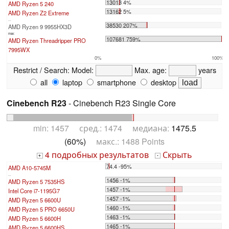
13013 4%
AMD Ryzen 5 240
13162 5%
AMD Ryzen Z2 Extreme
...
38530 207%
AMD Ryzen 9 9955HX3D
max:
107681 759%
AMD Ryzen Threadripper PRO
7995WX
0%
100%
Restrict / Search:
Model:
Max. age:
years
all
laptop
smartphone
desktop
Cinebench R23
- Cinebench R23 Single Core
min: 1457 сред.: 1474 медиана:
1475.5
(60%)
макс.: 1488 Points
4 подробных результатов
Скрыть
+
-
74.4 -95%
AMD A10-5745M
...
1456 -1%
AMD Ryzen 5 7535HS
1457 -1%
Intel Core i7-1195G7
1457 -1%
AMD Ryzen 5 6600U
1460 -1%
AMD Ryzen 5 PRO 6650U
1463 -1%
AMD Ryzen 5 6600H
1465 -1%
AMD Ryzen 5 6600HS