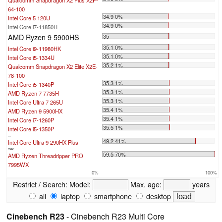
64-100
34.9 0%
Intel Core 5 120U
34.9 0%
Intel Core i7-11850H
AMD Ryzen 9 5900HS
35
35.1 0%
Intel Core i9-11980HK
35.1 0%
Intel Core i5-1334U
35.2 1%
Qualcomm Snapdragon X2 Elite X2E-
78-100
35.3 1%
Intel Core i5-1340P
35.3 1%
AMD Ryzen 7 7735H
35.3 1%
Intel Core Ultra 7 265U
35.4 1%
AMD Ryzen 9 5900HX
35.4 1%
Intel Core i7-1260P
35.5 1%
Intel Core i5-1350P
...
49.2 41%
Intel Core Ultra 9 290HX Plus
max:
59.5 70%
AMD Ryzen Threadripper PRO
7995WX
0%
100%
Restrict / Search:
Model:
Max. age:
years
all
laptop
smartphone
desktop
Cinebench R23
- Cinebench R23 Multi Core