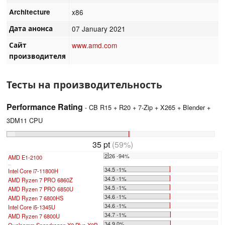
Architecture
x86
Дата анонса
07 January 2021
Сайт
www.amd.com
производителя
Тесты на производительность
Performance Rating
- CB R15 + R20 + 7-Zip + X265 + Blender +
3DM11 CPU
35 pt
(59%)
2.26 -94%
AMD E1-2100
...
34.5 -1%
Intel Core i7-11800H
34.5 -1%
AMD Ryzen 7 PRO 6860Z
34.5 -1%
AMD Ryzen 7 PRO 6850U
34.6 -1%
AMD Ryzen 7 6800HS
34.6 -1%
Intel Core i5-1345U
34.7 -1%
AMD Ryzen 7 6800U
34.9 0%
Qualcomm Snapdragon X2 Plus X2P-