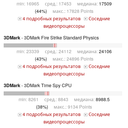
min: 16965 сред.: 17453 медиана:
17509
(44%)
макс.: 17828 Points
4 подробных результатов
Соседние
+
+
видеопроцессоры
3DMark
- 3DMark Fire Strike Standard Physics
min: 23339 сред.: 24112 медиана:
24106
(43%)
макс.: 24896 Points
4 подробных результатов
Соседние
+
+
видеопроцессоры
3DMark
- 3DMark Time Spy CPU
min: 8261 сред.: 8843 медиана:
8988.5
(38%)
макс.: 9134 Points
4 подробных результатов
Соседние
+
+
видеопроцессоры