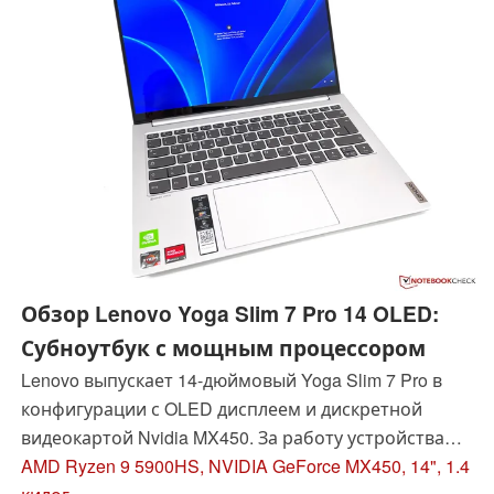
Обзор Lenovo Yoga Slim 7 Pro 14 OLED:
Субноутбук с мощным процессором
Lenovo выпускает 14-дюймовый Yoga Slim 7 Pro в
конфигурации с OLED дисплеем и дискретной
видеокартой Nvidia MX450. За работу устройства
отвечает мощнейший мобильный процессор AMD
AMD Ryzen 9 5900HS, NVIDIA GeForce MX450, 14", 1.4