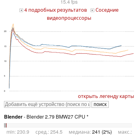
15.4 fps
4 подробных результатов
Соседние
+
+
видеопроцессоры
20
15
10
5
0
открыть легенду карты
Blender
- Blender 2.79 BMW27 CPU *
min: 230.9 сред.: 254.5 медиана:
241 (2%)
макс.: