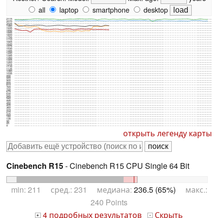
all
laptop
smartphone
desktop
2115
2070
2025
1980
1935
1890
1845
1800
1755
1710
1665
1620
1575
1530
1485
1440
1395
1350
1305
1260
1215
1170
1125
1080
1035
990
945
900
855
810
765
720
675
630
585
540
495
450
405
360
315
270
225
180
135
90
45
0
открыть легенду карты
Cinebench R15
- Cinebench R15 CPU Single 64 Bit
min: 211 сред.: 231 медиана:
236.5 (65%)
макс.:
240 Points
4 подробных результатов
Скрыть
+
-