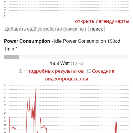
25
20
15
10
5
0
открыть легенду карты
Power Consumption
- Idle Power Consumption 150cd
1min *
16.8 Watt
(12%)
1 подробных результатов
Соседние
+
+
видеопроцессоры
80
75
70
65
60
55
50
45
40
35
30
25
20