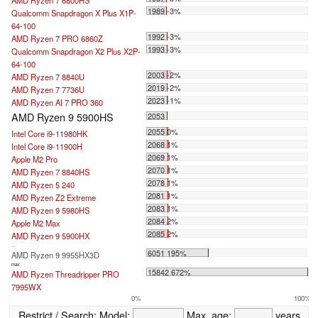
1989 -3%
Qualcomm Snapdragon X Plus X1P-
64-100
1992 -3%
AMD Ryzen 7 PRO 6860Z
1993 -3%
Qualcomm Snapdragon X2 Plus X2P-
64-100
2003 -2%
AMD Ryzen 7 8840U
2019 -2%
AMD Ryzen 7 7736U
2023 -1%
AMD Ryzen AI 7 PRO 360
AMD Ryzen 9 5900HS
2053
2055 0%
Intel Core i9-11980HK
2068 1%
Intel Core i9-11900H
2069 1%
Apple M2 Pro
2070 1%
AMD Ryzen 7 8840HS
2078 1%
AMD Ryzen 5 240
2081 1%
AMD Ryzen Z2 Extreme
2083 1%
AMD Ryzen 9 5980HS
2084 2%
Apple M2 Max
2085 2%
AMD Ryzen 9 5900HX
...
6051 195%
AMD Ryzen 9 9955HX3D
max:
15842 672%
AMD Ryzen Threadripper PRO
7995WX
0%
100%
Restrict / Search:
Model:
Max. age:
years