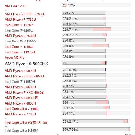
19 -92%
AMD A4-1200
...
229 -1%
AMD Ryzen 7 PRO 7730U
229.2 -1%
AMD Ryzen 7 7730U
229.5 -1%
Intel Core i7-1270P
229.7 -1%
Intel Core i7-1265U
229.7 -1%
AMD Ryzen 5 7530U
230 0%
Intel Xeon W-11955M
230 0%
Intel Core i7-1255U
230 0%
Intel Core i7-11375H
230 0%
Apple M2 Pro
AMD Ryzen 9 5900HS
231
231.6 0%
AMD Ryzen 7 5825U
232.3 1%
AMD Ryzen 5 PRO 6650U
232.5 1%
Intel Core i7-11850H
233 1%
AMD Ryzen 5 6600U
233 1%
AMD Ryzen 7 PRO 6860Z
234 1%
AMD Ryzen 7 6800HS
234 1%
AMD Ryzen 7 6800H
234 1%
Intel Core Ultra 7 165U
234 1%
AMD Ryzen 7 7735U
...
339.2 47%
Intel Core Ultra 9 290HX Plus
max:
359.7 56%
Intel Core Ultra 9 285K
0%
100%