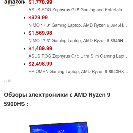
$1,770.99
ASUS ROG Zephyrus G15 Gaming and Entertainment Laptop (AMD Ryzen 9 5900HS 8-Core, 16GB RAM, 1TB SSD, RTX 3070, 15.6" QHD (2560x1440), WiFi, Bluetooth, 1xHDMI, Win 10 Home) (Renewed)
$829.99
NIMO 17.3" Gaming Laptop, AMD Ryzen 9 8945HS (8C/16T, Up to 5.2GHz), 16GB DDR5 RAM 1TB SSD, Radeon 780M Graphics, 100W PD Fast Charge, Fingerprint, AI-Powered Business & Gaming PC, Win 11
$1,569.98
NIMO 17.3" Gaming Laptop, AMD Ryzen 9 8945HS (8C/16T, Up to 5.2GHz), 64GB DDR5 RAM 2TB SSD, Radeon 780M Graphics, 100W PD Fast Charge, Fingerprint, AI-Powered Business & Gaming PC, Win 11
$1,489.99
ASUS ROG Zephyrus G15 Ultra Slim Gaming Laptop, 15.6” 165Hz QHD Display, GeForce RTX 3080, AMD Ryzen 9 5900HS, 16GB DDR4, 1TB PCIe NVMe SSD, Wi-Fi 6, Windows 10, Eclipse Gray, GA503QS-BS96Q
$2,498.99
HP OMEN Gaming Laptop, AMD Ryzen 9-8940HX, 64 GB DDR5 RAM, 4 TB PCIe SSD, 16" 2K (1920x1200) 144Hz Display, Nvidia G-Force RTX 5060, Backlit Keyboard, W11 Pro, Shadow Black
v1.35
Обзоры электроники с AMD Ryzen 9
5900HS :