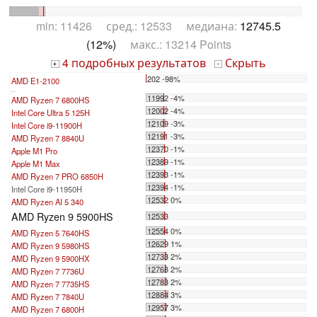
min: 11426 сред.: 12533 медиана:
12745.5
(12%)
макс.: 13214 Points
4 подробных результатов
Скрыть
+
-
202 -98%
AMD E1-2100
...
11992 -4%
AMD Ryzen 7 6800HS
12002 -4%
Intel Core Ultra 5 125H
12109 -3%
Intel Core i9-11900H
12191 -3%
AMD Ryzen 7 8840U
12370 -1%
Apple M1 Pro
12389 -1%
Apple M1 Max
12393 -1%
AMD Ryzen 7 PRO 6850H
12394 -1%
Intel Core i9-11950H
12532 0%
AMD Ryzen AI 5 340
AMD Ryzen 9 5900HS
12533
12554 0%
AMD Ryzen 5 7640HS
12629 1%
AMD Ryzen 9 5980HS
12733 2%
AMD Ryzen 9 5900HX
12768 2%
AMD Ryzen 7 7736U
12783 2%
AMD Ryzen 7 7735HS
12884 3%
AMD Ryzen 7 7840U
12957 3%
AMD Ryzen 7 6800H