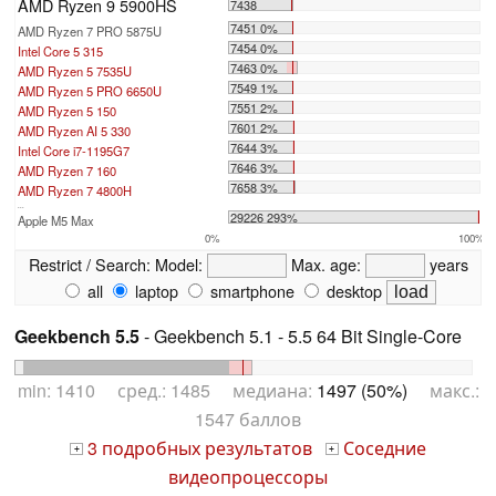
AMD Ryzen 9 5900HS
7438
7451 0%
AMD Ryzen 7 PRO 5875U
7454 0%
Intel Core 5 315
7463 0%
AMD Ryzen 5 7535U
7549 1%
AMD Ryzen 5 PRO 6650U
7551 2%
AMD Ryzen 5 150
7601 2%
AMD Ryzen AI 5 330
7644 3%
Intel Core i7-1195G7
7646 3%
AMD Ryzen 7 160
7658 3%
AMD Ryzen 7 4800H
...
29226 293%
Apple M5 Max
0%
100%
Restrict / Search:
Model:
Max. age:
years
all
laptop
smartphone
desktop
Geekbench 5.5
- Geekbench 5.1 - 5.5 64 Bit Single-Core
min: 1410 сред.: 1485 медиана:
1497 (50%)
макс.:
1547 баллов
3 подробных результатов
Соседние
+
+
видеопроцессоры