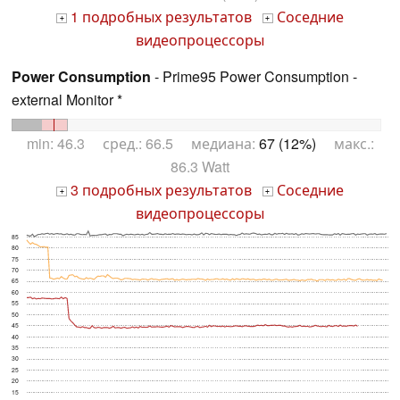
1 подробных результатов
Соседние
+
+
видеопроцессоры
Power Consumption
- Prime95 Power Consumption -
external Monitor *
min: 46.3 сред.: 66.5 медиана:
67 (12%)
макс.:
86.3 Watt
3 подробных результатов
Соседние
+
+
видеопроцессоры
85
80
75
70
65
60
55
50
45
40
35
30
25
20
15