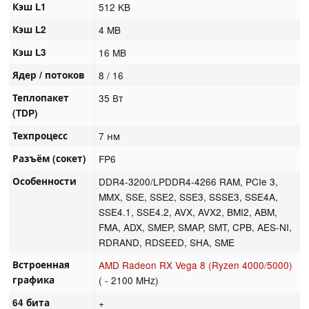
Кэш L1
512 KB
Кэш L2
4 MB
Кэш L3
16 MB
Ядер / потоков
8 / 16
Теплопакет
35 Вт
(TDP)
Техпроцесс
7 нм
Разъём (сокет)
FP6
Особенности
DDR4-3200/LPDDR4-4266 RAM, PCIe 3,
MMX, SSE, SSE2, SSE3, SSSE3, SSE4A,
SSE4.1, SSE4.2, AVX, AVX2, BMI2, ABM,
FMA, ADX, SMEP, SMAP, SMT, CPB, AES-NI,
RDRAND, RDSEED, SHA, SME
Встроенная
AMD Radeon RX Vega 8 (Ryzen 4000/5000)
графика
( - 2100 MHz)
64 бита
+