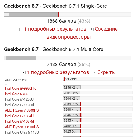
Geekbench 6.7
- Geekbench 6.7.1 Single-Core
1868 баллов
(43%)
1 подробных результатов
Соседние
+
+
видеопроцессоры
Geekbench 6.7
- Geekbench 6.7.1 Multi-Core
7438 баллов
(25%)
1 подробных результатов
Скрыть
+
-
533 -93%
AMD A4-9120C
...
7256 -2%
Intel Core i9-9980HK
7301 -2%
Intel Core 5 330
7304 -2%
Intel Core i7-1265U
7339 -1%
Intel Core i5-11260H
7340 -1%
AMD Ryzen 7 5800HS
7346 -1%
Intel Core i5-1334U
7355 -1%
Intel Core i7-10875H
7402 0%
AMD Ryzen 9 4900HS
7425 0%
Intel Core Ultra 5 115U