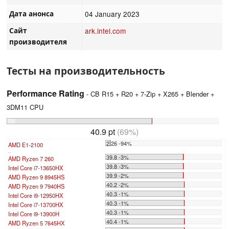
Дата анонса
04 January 2023
Сайт
ark.intel.com
производителя
Тесты на производительность
Performance Rating
- CB R15 + R20 + 7-Zip + X265 + Blender +
3DM11 CPU
40.9 pt
(69%)
2.26 -94%
AMD E1-2100
...
39.8 -3%
AMD Ryzen 7 260
39.8 -3%
Intel Core i7-13650HX
39.9 -2%
AMD Ryzen 9 8945HS
40.2 -2%
AMD Ryzen 9 7940HS
40.3 -1%
Intel Core i9-12950HX
40.3 -1%
Intel Core i7-13700HX
40.3 -1%
Intel Core i9-13900H
40.4 -1%
AMD Ryzen 5 7645HX