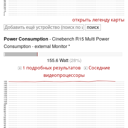
35
30
25
20
15
10
5
0
открыть легенду карты
Power Consumption
- Cinebench R15 Multi Power
Consumption - external Monitor *
155.6 Watt
(28%)
1 подробных результатов
Соседние
+
+
видеопроцессоры
155
150
145
140
135
130
125
120
115
110
105
100
95
90
85
80
75
70
65
60
55
50
45
40