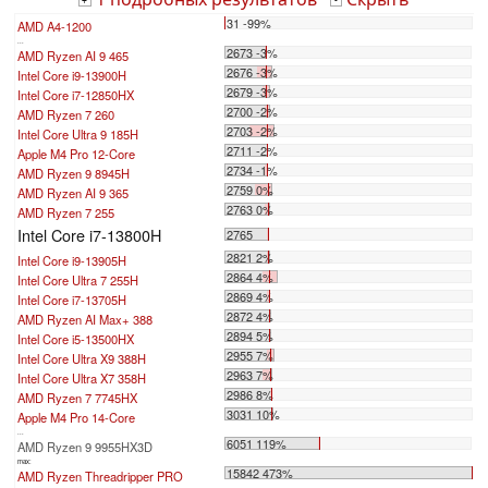
+
-
31 -99%
AMD A4-1200
...
2673 -3%
AMD Ryzen AI 9 465
2676 -3%
Intel Core i9-13900H
2679 -3%
Intel Core i7-12850HX
2700 -2%
AMD Ryzen 7 260
2703 -2%
Intel Core Ultra 9 185H
2711 -2%
Apple M4 Pro 12-Core
2734 -1%
AMD Ryzen 9 8945H
2759 0%
AMD Ryzen AI 9 365
2763 0%
AMD Ryzen 7 255
Intel Core i7-13800H
2765
2821 2%
Intel Core i9-13905H
2864 4%
Intel Core Ultra 7 255H
2869 4%
Intel Core i7-13705H
2872 4%
AMD Ryzen AI Max+ 388
2894 5%
Intel Core i5-13500HX
2955 7%
Intel Core Ultra X9 388H
2963 7%
Intel Core Ultra X7 358H
2986 8%
AMD Ryzen 7 7745HX
3031 10%
Apple M4 Pro 14-Core
...
6051 119%
AMD Ryzen 9 9955HX3D
max:
15842 473%
AMD Ryzen Threadripper PRO