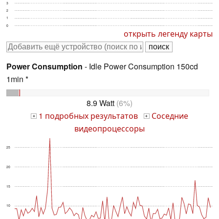
3
2
1
0
открыть легенду карты
Power Consumption
- Idle Power Consumption 150cd
1min *
8.9 Watt
(6%)
1 подробных результатов
Соседние
+
+
видеопроцессоры
25
20
15
10