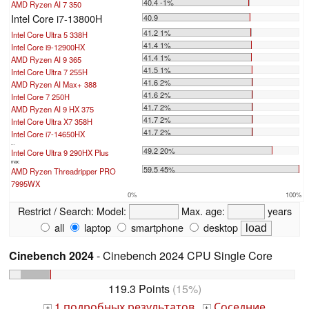
40.4 -1%
AMD Ryzen AI 7 350
Intel Core i7-13800H
40.9
41.2 1%
Intel Core Ultra 5 338H
41.4 1%
Intel Core i9-12900HX
41.4 1%
AMD Ryzen AI 9 365
41.5 1%
Intel Core Ultra 7 255H
41.6 2%
AMD Ryzen AI Max+ 388
41.6 2%
Intel Core 7 250H
41.7 2%
AMD Ryzen AI 9 HX 375
41.7 2%
Intel Core Ultra X7 358H
41.7 2%
Intel Core i7-14650HX
...
49.2 20%
Intel Core Ultra 9 290HX Plus
max:
59.5 45%
AMD Ryzen Threadripper PRO
7995WX
0%
100%
Restrict / Search:
Model:
Max. age:
years
all
laptop
smartphone
desktop
Cinebench 2024
- Cinebench 2024 CPU Single Core
119.3 Points
(15%)
1 подробных результатов
Соседние
+
+