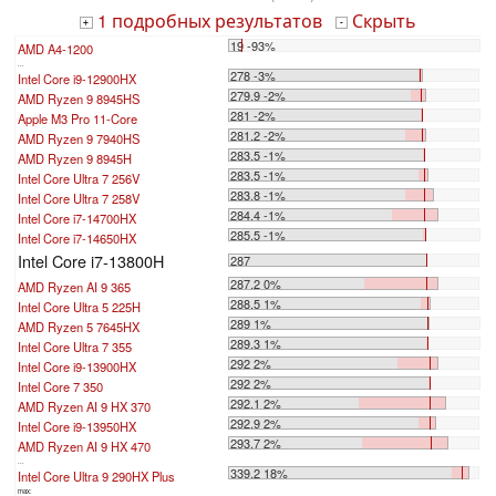
1 подробных результатов
Скрыть
+
-
19 -93%
AMD A4-1200
...
278 -3%
Intel Core i9-12900HX
279.9 -2%
AMD Ryzen 9 8945HS
281 -2%
Apple M3 Pro 11-Core
281.2 -2%
AMD Ryzen 9 7940HS
283.5 -1%
AMD Ryzen 9 8945H
283.5 -1%
Intel Core Ultra 7 256V
283.8 -1%
Intel Core Ultra 7 258V
284.4 -1%
Intel Core i7-14700HX
285.5 -1%
Intel Core i7-14650HX
Intel Core i7-13800H
287
287.2 0%
AMD Ryzen AI 9 365
288.5 1%
Intel Core Ultra 5 225H
289 1%
AMD Ryzen 5 7645HX
289.3 1%
Intel Core Ultra 7 355
292 2%
Intel Core i9-13900HX
292 2%
Intel Core 7 350
292.1 2%
AMD Ryzen AI 9 HX 370
292.9 2%
Intel Core i9-13950HX
293.7 2%
AMD Ryzen AI 9 HX 470
...
339.2 18%
Intel Core Ultra 9 290HX Plus
max: