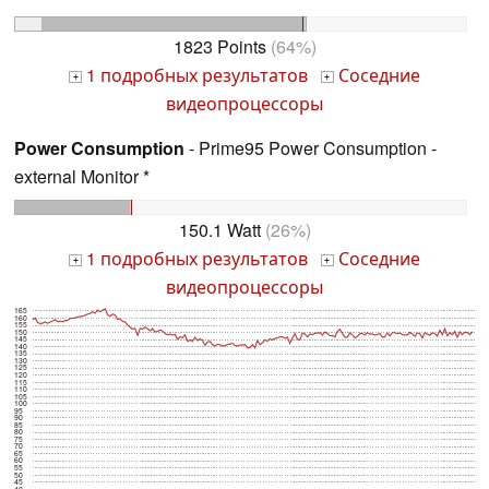
1823 Points
(64%)
1 подробных результатов
Соседние
+
+
видеопроцессоры
Power Consumption
- Prime95 Power Consumption -
external Monitor *
150.1 Watt
(26%)
1 подробных результатов
Соседние
+
+
видеопроцессоры
165
160
155
150
145
140
135
130
125
120
115
110
105
100
95
90
85
80
75
70
65
60
55
50
45
40