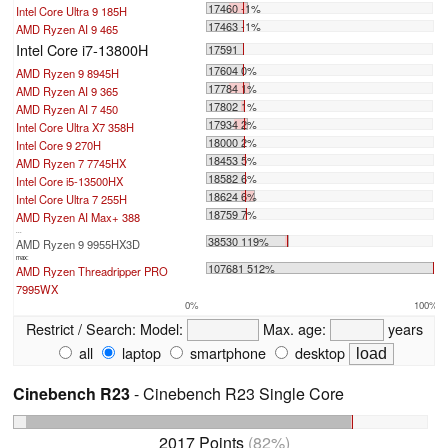
17460 -1%
Intel Core Ultra 9 185H
17463 -1%
AMD Ryzen AI 9 465
Intel Core i7-13800H
17591
17604 0%
AMD Ryzen 9 8945H
17784 1%
AMD Ryzen AI 9 365
17802 1%
AMD Ryzen AI 7 450
17934 2%
Intel Core Ultra X7 358H
18000 2%
Intel Core 9 270H
18453 5%
AMD Ryzen 7 7745HX
18582 6%
Intel Core i5-13500HX
18624 6%
Intel Core Ultra 7 255H
18759 7%
AMD Ryzen AI Max+ 388
...
38530 119%
AMD Ryzen 9 9955HX3D
max:
107681 512%
AMD Ryzen Threadripper PRO
7995WX
0%
100%
Restrict / Search:
Model:
Max. age:
years
all
laptop
smartphone
desktop
Cinebench R23
- Cinebench R23 Single Core
2017 Points
(82%)