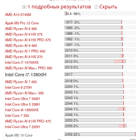
1 подробных результатов
Скрыть
+
-
74.4 -96%
AMD A10-5745M
...
1977 -2%
Apple M3 Pro 12-Core
1985 -2%
AMD Ryzen AI 9 365
1988 -1%
AMD Ryzen AI 9 HX 375
1992 -1%
AMD Ryzen AI 9 HX PRO 370
1997 -1%
AMD Ryzen AI 9 465
2010 0%
AMD Ryzen AI 7 PRO 450
2011 0%
AMD Ryzen AI 9 HX 370
2012 0%
Intel Core i7-14700HX
2013 0%
AMD Ryzen AI Max+ PRO 395
Intel Core i7-13800H
2017
2018 0%
AMD Ryzen AI 7 450
2040 1%
Intel Core 9 270H
2043 1%
AMD Ryzen AI Max+ 395
2043 1%
Intel Core Ultra 7 356H
2044 1%
Intel Core Ultra 5 338H
2044 1%
Intel Core i9-13900HX
2046 1%
Intel Core 7 350
2053 2%
AMD Ryzen AI 9 HX PRO 470
2055 2%
Intel Core Ultra 7 255H
...
2459 22%
Apple M5 10-Core
0%
100%