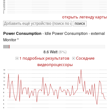
35
30
25
20
15
10
5
0
открыть легенду карты
Power Consumption
- Idle Power Consumption - external
Monitor *
8.6 Watt
(6%)
1 подробных результатов
Соседние
+
+
видеопроцессоры
14
13
12
11
10
9
8
7
6
5
4