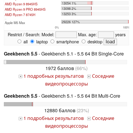
13054 1%
AMD Ryzen 9 8945HS
13098 2%
AMD Ryzen 9 PRO 8945HS
13253 3%
AMD Ryzen 7 8745H
...
29226 127%
Apple M5 Max
0%
100%
Restrict / Search:
Model:
Max. age:
years
all
laptop
smartphone
desktop
Geekbench 5.5
- Geekbench 5.1 - 5.5 64 Bit Single-Core
1972 баллов
(66%)
1 подробных результатов
Соседние
+
+
видеопроцессоры
Geekbench 5.5
- Geekbench 5.1 - 5.5 64 Bit Multi-Core
12880 баллов
(23%)
1 подробных результатов
Соседние
+
+
видеопроцессоры