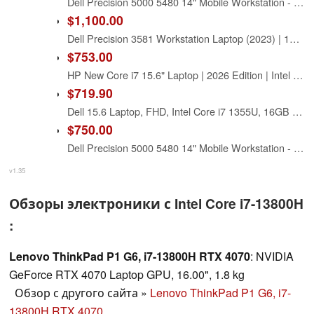
Dell Precision 5000 5480 14" Mobile Workstation - Full HD Plus Intel Core i7 13th Gen i7-13800H Tetradeca-core (14 Core) 32 GB Total RAM - 32 GB On-Board Memory - 512 GB (Renewed)
$1,100.00
Dell Precision 3581 Workstation Laptop (2023) | 15.6" 1920x1080 FHD | Core i7-13800H - 1TB SSD Hard Drive - 32GB RAM - Nvidia GeForce RTX A500 | 14 cores @ 5.2 GHz - 4GB GDDR6 Win 11 Home (Renewed)
$753.00
HP New Core i7 15.6" Laptop | 2026 Edition | Intel High-Performance Core i7-1255U up to 4.7GHz | 16GB RAM - 1TB PCIe SSD | Webcam | FHD | Long Battery Life | Windows 11 | Business & Academic
$719.90
Dell 15.6 Laptop, FHD, Intel Core i7 1355U, 16GB RAM, Windows 11 Home
$750.00
Dell Precision 5000 5480 14" Mobile Workstation - Full HD Plus - 1920 x 1200 - Intel Core i7 13th Gen i7-13800H Tetradeca-core (14 Core) 2.50 GHz - 32 GB Total RAM - 32 GB On-Board Memory - 512 GB
v1.35
Обзоры электроники с Intel Core i7-13800H
:
Lenovo ThinkPad P1 G6, i7-13800H RTX 4070
: NVIDIA
GeForce RTX 4070 Laptop GPU, 16.00", 1.8 kg
Обзор с другого сайта
»
Lenovo ThinkPad P1 G6, i7-
13800H RTX 4070