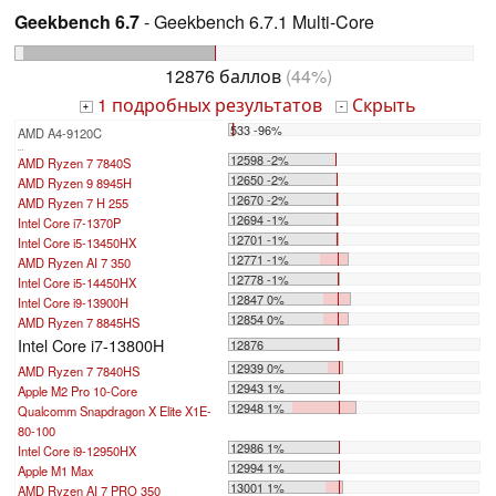
Geekbench 6.7
- Geekbench 6.7.1 Multi-Core
12876 баллов
(44%)
1 подробных результатов
Скрыть
+
-
533 -96%
AMD A4-9120C
...
12598 -2%
AMD Ryzen 7 7840S
12650 -2%
AMD Ryzen 9 8945H
12670 -2%
AMD Ryzen 7 H 255
12694 -1%
Intel Core i7-1370P
12701 -1%
Intel Core i5-13450HX
12771 -1%
AMD Ryzen AI 7 350
12778 -1%
Intel Core i5-14450HX
12847 0%
Intel Core i9-13900H
12854 0%
AMD Ryzen 7 8845HS
Intel Core i7-13800H
12876
12939 0%
AMD Ryzen 7 7840HS
12943 1%
Apple M2 Pro 10-Core
12948 1%
Qualcomm Snapdragon X Elite X1E-
80-100
12986 1%
Intel Core i9-12950HX
12994 1%
Apple M1 Max
13001 1%
AMD Ryzen AI 7 PRO 350