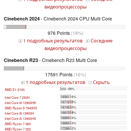
видеопроцессоры
Cinebench 2024
- Cinebench 2024 CPU Multi Core
976 Points
(18%)
1 подробных результатов
Соседние
+
+
видеопроцессоры
Cinebench R23
- Cinebench R23 Multi Core
17591 Points
(16%)
1 подробных результатов
Скрыть
+
-
202 -99%
AMD E1-2100
...
16561 -6%
Intel Core 7 250H
16712 -5%
Intel Core i9-12900HK
16746 -5%
AMD Ryzen 9 7940HS
16813 -4%
Intel Core i9-13900H
16869 -4%
Intel Core i5-13450HX
16884 -4%
AMD Ryzen 7 260
17268 -2%
AMD Ryzen 7 255