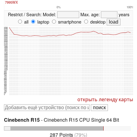
7995WX
0%
100%
Restrict / Search:
Model:
Max. age:
years
all
laptop
smartphone
desktop
2760
2700
2640
2580
2520
2460
2400
2340
2280
2220
2160
2100
2040
1980
1920
1860
1800
1740
1680
1620
1560
1500
1440
1380
1320
1260
1200
1140
1080
1020
960
900
840
780
720
660
600
540
480
420
360
300
240
180
120
60
0
открыть легенду карты
Cinebench R15
- Cinebench R15 CPU Single 64 Bit
287 Points
(79%)