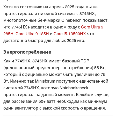
Хотя по состоянию на апрель 2025 года мы не
протестировали ни одной системы с 8745HX,
многопоточные бенчмарки Cinebench показывают,
что 7745HX находится в одном ряду с
Core Ultra 9
285H
,
Core Ultra 9 185H
и
Core i5-13500HX
что
достаточно быстро для любых 2025 игр.
Энергопотребление
Как и 7745HX, 8745HX имеет базовый TDP
(долгосрочный предел энергопотребления) 55 Вт,
который официально может быть увеличен до 75
Вт. Именно так Minisforum поступил с единственной
системой 7745HX, которую Notebookcheck
протестировал на данный момент. В любом случае,
для рассеивания 50+ ватт необходим как минимум
один вентилятор с высокой скоростью вращения.