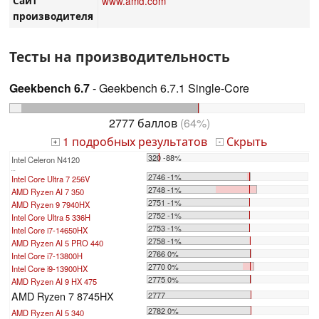
Сайт
www.amd.com
производителя
Тесты на производительность
Geekbench 6.7
- Geekbench 6.7.1 Single-Core
2777 баллов
(64%)
1 подробных результатов
Скрыть
+
-
320 -88%
Intel Celeron N4120
...
2746 -1%
Intel Core Ultra 7 256V
2748 -1%
AMD Ryzen AI 7 350
2751 -1%
AMD Ryzen 9 7940HX
2752 -1%
Intel Core Ultra 5 336H
2753 -1%
Intel Core i7-14650HX
2758 -1%
AMD Ryzen AI 5 PRO 440
2766 0%
Intel Core i7-13800H
2770 0%
Intel Core i9-13900HX
2775 0%
AMD Ryzen AI 9 HX 475
AMD Ryzen 7 8745HX
2777
2782 0%
AMD Ryzen AI 5 340