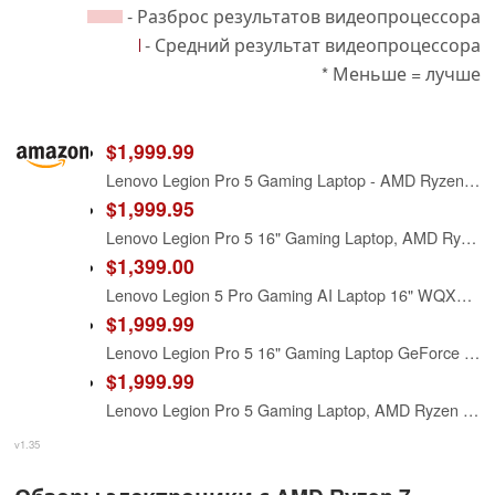
- Разброс результатов видеопроцессора
- Средний результат видеопроцессора
* Меньше = лучше
$1,999.99
Lenovo Legion Pro 5 Gaming Laptop - AMD Ryzen 7 8745HX - 16" WQXGA OLED 165Hz – NVIDIA GeForce RTX 5060 – 32GB RAM 1TB SSD – Backlit KB Wi-Fi7 Win11 – Eclipse Black – w/2TB USB Drive, W/GaLiMu
$1,999.95
Lenovo Legion Pro 5 16" Gaming Laptop, AMD Ryzen 7 8745HX, GeForce RTX 5060, WQXGA (2560x1600) OLED, Wi-Fi7, Backlit KB, Win11 (32GB DDR5 RAM | 1TB PCIe SSD), Eclipse Black + 2TB Flash Drive, W/GaLiMu
$1,399.00
Lenovo Legion 5 Pro Gaming AI Laptop 16" WQXGA 2560x1600 OLED 165Hz 1100nits HDR Peak AMD 8-core Ryzen 7 8745HX 32GB RAM 1TB SSD GeForce RTX 5060 (Up to 572 AI Tops) RGB Backlit Win11Pro ICP Hub
$1,999.99
Lenovo Legion Pro 5 16" Gaming Laptop GeForce RTX 5060 AMD Ryzen 7 8745HX
$1,999.99
Lenovo Legion Pro 5 Gaming Laptop, AMD Ryzen 7 8745HX, 16" 2.5K OLED (2560 x 1600) IPS 165Hz, 32GB DDR5, 1TB SSD, NVIDIA RTX 5060, Backlit KB, Wi-Fi7, Win11, Eclipse Black, w/2TB USB Drive, W/GaLiMu
v1.35