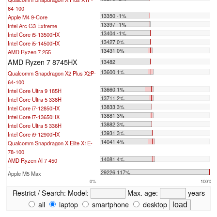
64-100
13350 -1%
Apple M4 9-Core
13397 -1%
Intel Arc G3 Extreme
13404 -1%
Intel Core i5-13500HX
13427 0%
Intel Core i5-14500HX
13431 0%
AMD Ryzen 7 255
AMD Ryzen 7 8745HX
13482
13600 1%
Qualcomm Snapdragon X2 Plus X2P-
64-100
13660 1%
Intel Core Ultra 9 185H
13711 2%
Intel Core Ultra 5 338H
13833 3%
Intel Core i7-12850HX
13881 3%
Intel Core i7-13650HX
13882 3%
Intel Core Ultra 5 336H
13931 3%
Intel Core i9-12900HX
14041 4%
Qualcomm Snapdragon X Elite X1E-
78-100
14081 4%
AMD Ryzen AI 7 450
...
29226 117%
Apple M5 Max
0%
100%
Restrict / Search:
Model:
Max. age:
years
all
laptop
smartphone
desktop