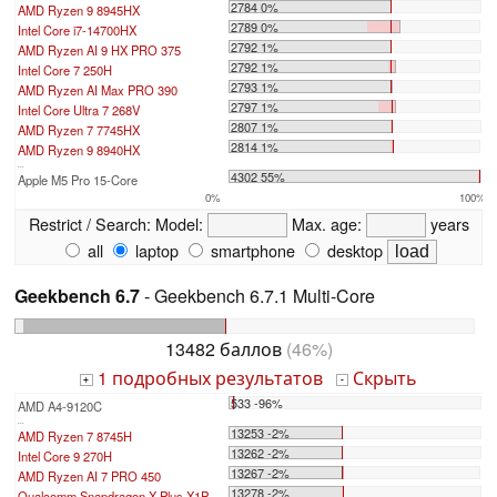
2784 0%
AMD Ryzen 9 8945HX
2789 0%
Intel Core i7-14700HX
2792 1%
AMD Ryzen AI 9 HX PRO 375
2792 1%
Intel Core 7 250H
2793 1%
AMD Ryzen AI Max PRO 390
2797 1%
Intel Core Ultra 7 268V
2807 1%
AMD Ryzen 7 7745HX
2814 1%
AMD Ryzen 9 8940HX
...
4302 55%
Apple M5 Pro 15-Core
0%
100%
Restrict / Search:
Model:
Max. age:
years
all
laptop
smartphone
desktop
Geekbench 6.7
- Geekbench 6.7.1 Multi-Core
13482 баллов
(46%)
1 подробных результатов
Скрыть
+
-
533 -96%
AMD A4-9120C
...
13253 -2%
AMD Ryzen 7 8745H
13262 -2%
Intel Core 9 270H
13267 -2%
AMD Ryzen AI 7 PRO 450
13278 -2%
Qualcomm Snapdragon X Plus X1P-