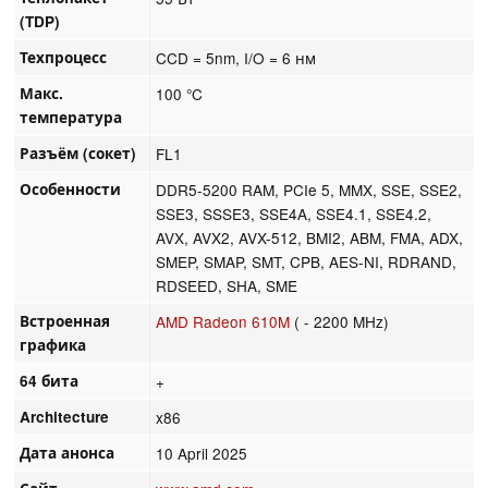
(TDP)
Техпроцесс
CCD = 5nm, I/O = 6 нм
Макс.
100 °C
температура
Разъём (сокет)
FL1
Особенности
DDR5-5200 RAM, PCIe 5, MMX, SSE, SSE2,
SSE3, SSSE3, SSE4A, SSE4.1, SSE4.2,
AVX, AVX2, AVX-512, BMI2, ABM, FMA, ADX,
SMEP, SMAP, SMT, CPB, AES-NI, RDRAND,
RDSEED, SHA, SME
Встроенная
AMD Radeon 610M
( - 2200 MHz)
графика
64 бита
+
Architecture
x86
Дата анонса
10 April 2025