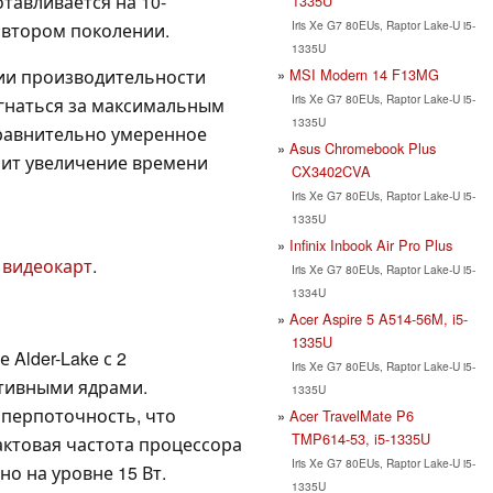
тавливается на 10-
1335U
Iris Xe G7 80EUs, Raptor Lake-U i5-
о втором поколении.
1335U
MSI Modern 14 F13MG
ии производительности
Iris Xe G7 80EUs, Raptor Lake-U i5-
 гнаться за максимальным
1335U
Сравнительно умеренное
Asus Chromebook Plus
чит увеличение времени
CX3402CVA
Iris Xe G7 80EUs, Raptor Lake-U i5-
1335U
Infinix Inbook Air Pro Plus
 видеокарт
.
Iris Xe G7 80EUs, Raptor Lake-U i5-
1334U
Acer Aspire 5 A514-56M, i5-
1335U
Alder-Lake с 2
Iris Xe G7 80EUs, Raptor Lake-U i5-
тивными ядрами.
1335U
перпоточность, что
Acer TravelMate P6
TMP614-53, i5-1335U
актовая частота процессора
Iris Xe G7 80EUs, Raptor Lake-U i5-
ано на уровне 15 Вт.
1335U