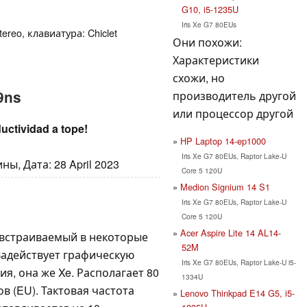
G10, i5-1235U
Iris Xe G7 80EUs
ereo, клавиатура: Chiclet
Они похожи:
Характеристики
схожи, но
9ns
производитель другой
или процессор другой
uctividad a tope!
HP Laptop 14-ep1000
Iris Xe G7 80EUs, Raptor Lake-U
ы, Дата: 28 April 2023
Core 5 120U
Medion Signium 14 S1
Iris Xe G7 80EUs, Raptor Lake-U
Core 5 120U
Acer Aspire Lite 14 AL14-
 встраиваемый в некоторые
52M
 Задействует графическую
Iris Xe G7 80EUs, Raptor Lake-U i5-
ия, она же Xe. Располагает 80
1334U
 (EU). Тактовая частота
Lenovo Thinkpad E14 G5, i5-