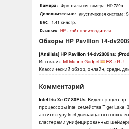
Камера
Фронтальная камера: HD 720p
Дополнительно
акустическая система: St
Вес
1.41 килогр.
Ссылки
HP - сайт производителя
Обзоры HP Pavilion 14-dv200
[Análisis] HP Pavilion 14-dv2009ns: ¡Prod
Источник:
Mi Mundo Gadget
ES→RU
Классический обзор, онлайн, средн. длин
Комментарий
Intel Iris Xe G7 80EUs
: Видеопроцессор,
процессоры Intel семейства Tiger Lake.
архитектуру Intel двенадцатого поколен
кластерами унифицированных шейдеров