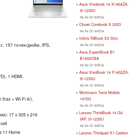
Asus Vivobook 14 X1404ZA,
i5-1235U
Iris Xe G7 80EUs
Chuwi Corebook X 2023
Iris Xe G7 80EUs
Infinix INBook X3 Slim
кс. 157 точек/дюйм, IPS,
Iris Xe G7 80EUs
Asus ExpertBook B1
B1402CBA
Iris Xe G7 80EUs
Asus VivoBook 14 F1402ZA,
PD), 1 HDMI,
i5-1235U
Iris Xe G7 80EUs
Wortmann Terra Mobile
 5/ax = Wi-Fi 6/),
1470U
Iris Xe G7 80EUs
Lenovo ThinkBook 14 G4
): 17 x 325 x 216
IAP, i5-1235U
cell
Iris Xe G7 80EUs
ws 11 Home
Lenovo Thinkpad X1 Carbon