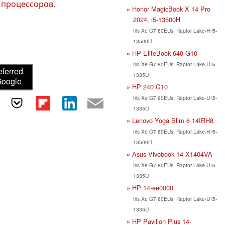
 процессоров
.
Honor MagicBook X 14 Pro
2024, i5-13500H
Iris Xe G7 80EUs, Raptor Lake-H i5-
13500H
HP EliteBook 640 G10
Iris Xe G7 80EUs, Raptor Lake-U i5-
eferred
1335U
Google
HP 240 G10
Iris Xe G7 80EUs, Raptor Lake-U i5-
1335U
Lenovo Yoga Slim 6 14IRH8
Iris Xe G7 80EUs, Raptor Lake-H i5-
13500H
Asus Vivobook 14 X1404VA
Iris Xe G7 80EUs, Raptor Lake-U i5-
1335U
HP 14-ee0000
Iris Xe G7 80EUs, Raptor Lake-U i5-
1335U
HP Pavilion Plus 14-