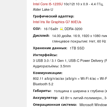
Intel Core i5-1235U
10c/12t 10 x 0.9 - 4.4 ГГц,
Alder Lake-U
Графический адаптер
Intel Iris Xe Graphics G7 80EUs
ОЗУ
16 Гбайт
, DDR4-3200
Дисплей
14.00 дюйм. 16:9, 1920 x 1080 пи
глянцевое покрытие: Нет, 60 Hz
Хранение данных
1TB SSD
Интерфейсы
3 USB 3.0 / 3.1 Gen 1, USB-C Power Delivery (
Аудиоразъёмы: 3.5mm
Коммуникации
802.11 a/b/g/n/ac/ax (a/b/g/n = Wi-Fi 4/ac = Wi-Fi
Bluetooth 5.2
Габариты
толщина х ширина х глубина (мм
Аккумулятор
43 Вт⋅ч литий-полимерн., 3-
Операционная система
Microsoft Windo