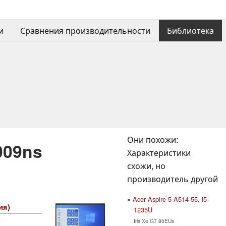
и
Сравнения производительности
Библиотека
Они похожи:
009ns
Характеристики
схожи, но
производитель другой
Acer Aspire 5 A514-55, i5-
рия
)
1235U
Iris Xe G7 80EUs