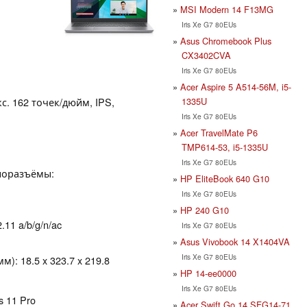
MSI Modern 14 F13MG
Iris Xe G7 80EUs
Asus Chromebook Plus
CX3402CVA
Iris Xe G7 80EUs
Acer Aspire 5 A514-56M, i5-
1335U
кс. 162 точек/дюйм, IPS,
Iris Xe G7 80EUs
Acer TravelMate P6
TMP614-53, i5-1335U
Iris Xe G7 80EUs
удиоразъёмы:
HP EliteBook 640 G10
Iris Xe G7 80EUs
HP 240 G10
.11 a/b/g/n/ac
Iris Xe G7 80EUs
Asus Vivobook 14 X1404VA
Iris Xe G7 80EUs
): 18.5 x 323.7 x 219.8
HP 14-ee0000
Iris Xe G7 80EUs
s 11 Pro
Acer Swift Go 14 SFG14-71