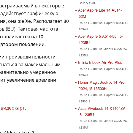
Core 5 120U
 встраиваемый в некоторые
Acer Aspire Lite 14 AL14-
 Задействует графическую
52M
ия, она же Xe. Располагает 80
Iris Xe G7 80EUs, Raptor Lake-U i5-
 (EU). Тактовая частота
1334U
тавливается на 10-
Acer Aspire 5 A514-55, i5-
1235U
о втором поколении.
Iris Xe G7 80EUs, Alder Lake-M i5-
1235U
ии производительности
Infinix Inbook Air Pro Plus
 гнаться за максимальным
Iris Xe G7 80EUs, Raptor Lake-U i5-
Сравнительно умеренное
1334U
чит увеличение времени
Honor MagicBook X 14 Pro
2024, i5-13500H
Iris Xe G7 80EUs, Raptor Lake-H i5-
13500H
 видеокарт
.
Asus Vivobook 14 X1404ZA,
i5-1235U
Iris Xe G7 80EUs, Alder Lake-M i5-
1235U
Alder Lake с 2