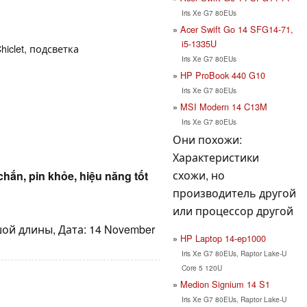
Iris Xe G7 80EUs
Acer Swift Go 14 SFG14-71,
i5-1335U
hiclet, подсветка
Iris Xe G7 80EUs
HP ProBook 440 G10
Iris Xe G7 80EUs
MSI Modern 14 C13M
Iris Xe G7 80EUs
Они похожи:
Характеристики
схожи, но
chắn, pin khỏe, hiệu năng tốt
производитель другой
или процессор другой
ой длины, Дата: 14 November
HP Laptop 14-ep1000
Iris Xe G7 80EUs, Raptor Lake-U
Core 5 120U
Medion Signium 14 S1
Iris Xe G7 80EUs, Raptor Lake-U