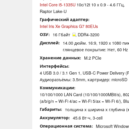
Intel Core i5-1335U
10c/12t 10 x 0.9 - 4.6 ГГц,
Raptor Lake-U
Графический адаптер
Intel Iris Xe Graphics G7 80EUs
ОЗУ
16 Гбайт
, DDR4-3200
Дисплей
14.00 дюйм. 16:9, 1920 x 1080 пи
глянцевое покрытие: Нет, 60 Hz
Хранение данных
M.2 PCIe
Интерфейсы
4 USB 3.0 / 3.1 Gen 1, USB-C Power Delivery (
Аудиоразъёмы: 3.5mm, картридер: microSD
Коммуникации
10/100/1000 LAN Card (10/100/1000MBit/s), 802
(a/b/g/n = Wi-Fi 4/ac = Wi-Fi 5/ax = Wi-Fi 6/), Bl
Габариты
толщина х ширина х глубина (мм
Аккумулятор
45.6 Вт⋅ч, 3-cell
Операционная система
Microsoft Windo