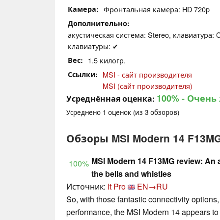
Камера
Фронтальная камера: HD 720p
Дополнительно
акустическая система: Stereo, клавиатура: C
клавиатуры: ✔
Вес
1.5 килогр.
Ссылки
MSI - сайт производителя
MSI (сайт производителя)
100%
- Очень
Усреднённая оценка:
Усреднено
1
оценок (из
3
обзоров)
Обзоры MSI Modern 14 F13M
MSI Modern 14 F13MG review: An a
100%
the bells and whistles
Источник:
It Pro
EN→RU
So, with those fantastic connectivity options
performance, the MSI Modern 14 appears to b