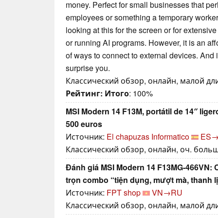
money. Perfect for small businesses that per
employees or something a temporary worker
looking at this for the screen or for extensive
or running AI programs. However, it is an aff
of ways to connect to external devices. And i
surprise you.
Классический обзор, онлайн, малой дли
Рейтинг:
Итого
: 100%
MSI Modern 14 F13M, portátil de 14″ lig
500 euros
Источник:
El chapuzas Informatico
ES
Классический обзор, онлайн, оч. большо
Đánh giá MSI Modern 14 F13MG-466VN: C
trọn combo “tiện dụng, mượt mà, thanh l
Источник:
FPT shop
VN→RU
Классический обзор, онлайн, малой дли