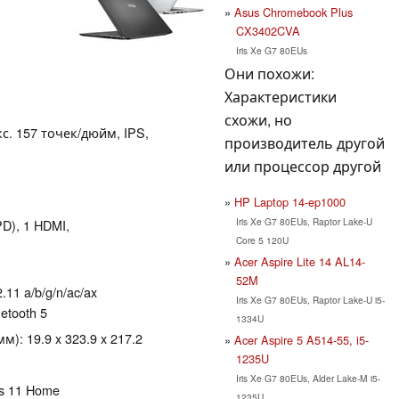
Asus Chromebook Plus
CX3402CVA
Iris Xe G7 80EUs
Они похожи:
Характеристики
схожи, но
кс. 157 точек/дюйм, IPS,
производитель другой
или процессор другой
HP Laptop 14-ep1000
Iris Xe G7 80EUs, Raptor Lake-U
PD), 1 HDMI,
Core 5 120U
Acer Aspire Lite 14 AL14-
52M
.11 a/b/g/n/ac/ax
Iris Xe G7 80EUs, Raptor Lake-U i5-
uetooth 5
1334U
): 19.9 x 323.9 x 217.2
Acer Aspire 5 A514-55, i5-
1235U
Iris Xe G7 80EUs, Alder Lake-M i5-
ws 11 Home
1235U