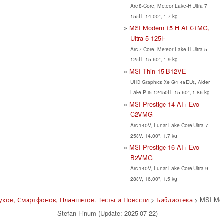
Arc 8-Core, Meteor Lake-H Ultra 7
155H, 14.00", 1.7 kg
MSI Modern 15 H AI C1MG,
Ultra 5 125H
Arc 7-Core, Meteor Lake-H Ultra 5
125H, 15.60", 1.9 kg
MSI Thin 15 B12VE
UHD Graphics Xe G4 48EUs, Alder
Lake-P i5-12450H, 15.60", 1.86 kg
MSI Prestige 14 AI+ Evo
C2VMG
Arc 140V, Lunar Lake Core Ultra 7
258V, 14.00", 1.7 kg
MSI Prestige 16 AI+ Evo
B2VMG
Arc 140V, Lunar Lake Core Ultra 9
288V, 16.00", 1.5 kg
ков, Смартфонов, Планшетов. Тесты и Новости
>
Библиотека
> MSI M
Stefan Hinum (Update: 2025-07-22)