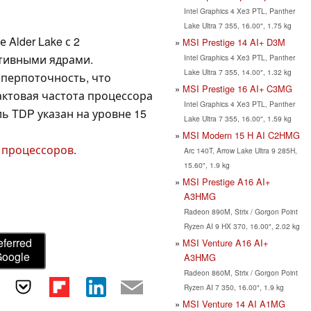
Intel Graphics 4 Xe3 PTL, Panther
Lake Ultra 7 355, 16.00", 1.75 kg
Alder Lake с 2
MSI Prestige 14 AI+ D3M
тивными ядрами.
Intel Graphics 4 Xe3 PTL, Panther
Lake Ultra 7 355, 14.00", 1.32 kg
перпоточность, что
MSI Prestige 16 AI+ C3MG
актовая частота процессора
Intel Graphics 4 Xe3 PTL, Panther
ель TDP указан на уровне 15
Lake Ultra 7 355, 16.00", 1.59 kg
MSI Modern 15 H AI C2HMG
 процессоров
.
Arc 140T, Arrow Lake Ultra 9 285H,
15.60", 1.9 kg
MSI Prestige A16 AI+
A3HMG
Radeon 890M, Strix / Gorgon Point
Ryzen AI 9 HX 370, 16.00", 2.02 kg
eferred
MSI Venture A16 AI+
Google
A3HMG
Radeon 860M, Strix / Gorgon Point
Ryzen AI 7 350, 16.00", 1.9 kg
MSI Venture 14 AI A1MG