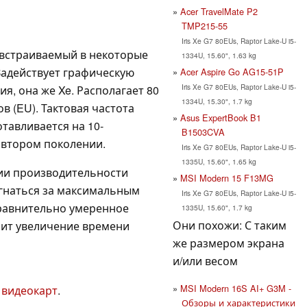
Acer TravelMate P2
TMP215-55
Iris Xe G7 80EUs, Raptor Lake-U i5-
 встраиваемый в некоторые
1334U, 15.60", 1.63 kg
 Задействует графическую
Acer Aspire Go AG15-51P
Iris Xe G7 80EUs, Raptor Lake-U i5-
ия, она же Xe. Располагает 80
1334U, 15.30", 1.7 kg
 (EU). Тактовая частота
Asus ExpertBook B1
тавливается на 10-
B1503CVA
о втором поколении.
Iris Xe G7 80EUs, Raptor Lake-U i5-
1335U, 15.60", 1.65 kg
ии производительности
MSI Modern 15 F13MG
 гнаться за максимальным
Iris Xe G7 80EUs, Raptor Lake-U i5-
Сравнительно умеренное
1335U, 15.60", 1.7 kg
Они похожи: С таким
чит увеличение времени
же размером экрана
и/или весом
MSI Modern 16S AI+ G3M -
 видеокарт
.
Обзоры и характеристики