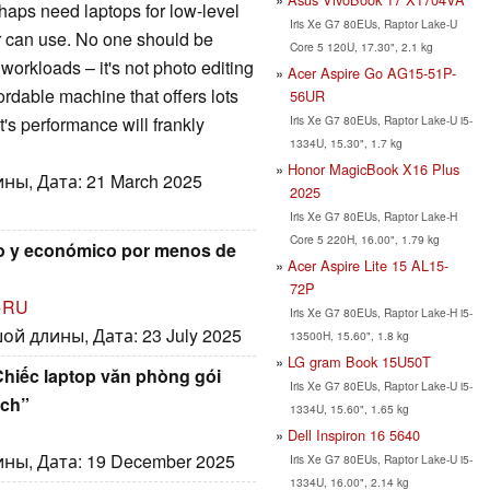
haps need laptops for low-level
Iris Xe G7 80EUs, Raptor Lake-U
 can use. No one should be
Core 5 120U, 17.30", 2.1 kg
 workloads – it's not photo editing
Acer Aspire Go AG15-51P-
ordable machine that offers lots
56UR
Iris Xe G7 80EUs, Raptor Lake-U i5-
t's performance will frankly
1334U, 15.30", 1.7 kg
Honor MagicBook X16 Plus
ны, Дата: 21 March 2025
2025
Iris Xe G7 80EUs, Raptor Lake-H
Core 5 220H, 16.00", 1.79 kg
ero y económico por menos de
Acer Aspire Lite 15 AL15-
72P
→RU
Iris Xe G7 80EUs, Raptor Lake-H i5-
й длины, Дата: 23 July 2025
13500H, 15.60", 1.8 kg
LG gram Book 15U50T
hiếc laptop văn phòng gói
Iris Xe G7 80EUs, Raptor Lake-U i5-
ịch”
1334U, 15.60", 1.65 kg
Dell Inspiron 16 5640
ны, Дата: 19 December 2025
Iris Xe G7 80EUs, Raptor Lake-U i5-
1334U, 16.00", 2.14 kg