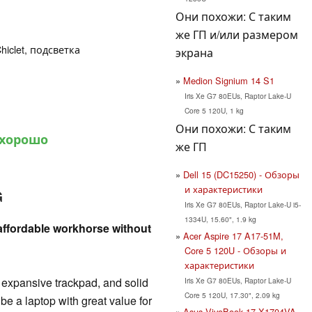
Они похожи: С таким
же ГП и/или размером
hiclet, подсветка
экрана
Medion Signium 14 S1
Iris Xe G7 80EUs, Raptor Lake-U
Core 5 120U, 1 kg
Они похожи: С таким
 хорошо
же ГП
Dell 15 (DC15250) - Обзоры
и характеристики
G
Iris Xe G7 80EUs, Raptor Lake-U i5-
1334U, 15.60", 1.9 kg
ffordable workhorse without
Acer Aspire 17 A17-51M,
Core 5 120U - Обзоры и
характеристики
, expansive trackpad, and solid
Iris Xe G7 80EUs, Raptor Lake-U
Core 5 120U, 17.30", 2.09 kg
e a laptop with great value for
Asus VivoBook 17 X1704VA