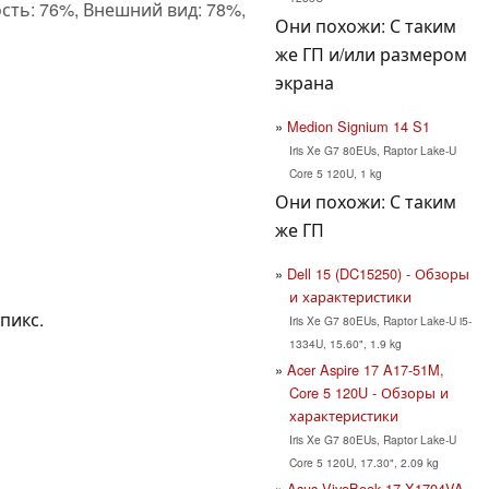
сть: 76%, Внешний вид: 78%,
Они похожи: С таким
же ГП и/или размером
экрана
Medion Signium 14 S1
Iris Xe G7 80EUs, Raptor Lake-U
Core 5 120U, 1 kg
Они похожи: С таким
же ГП
Dell 15 (DC15250) - Обзоры
и характеристики
 пикс.
Iris Xe G7 80EUs, Raptor Lake-U i5-
1334U, 15.60", 1.9 kg
Acer Aspire 17 A17-51M,
Core 5 120U - Обзоры и
характеристики
Iris Xe G7 80EUs, Raptor Lake-U
Core 5 120U, 17.30", 2.09 kg
Asus VivoBook 17 X1704VA