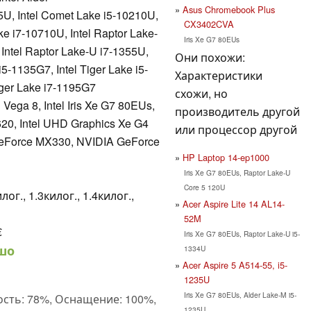
Asus Chromebook Plus
5U, Intel Comet Lake i5-10210U,
CX3402CVA
ke i7-10710U, Intel Raptor Lake-
Iris Xe G7 80EUs
 Intel Raptor Lake-U i7-1355U,
Они похожи:
i5-1135G7, Intel Tiger Lake i5-
Характеристики
iger Lake i7-1195G7
схожи, но
ga 8, Intel Iris Xe G7 80EUs,
производитель другой
 620, Intel UHD Graphics Xe G4
или процессор другой
eForce MX330, NVIDIA GeForce
HP Laptop 14-ep1000
Iris Xe G7 80EUs, Raptor Lake-U
Core 5 120U
лог., 1.3килог., 1.4килог.,
Acer Aspire Lite 14 AL14-
52M
€
Iris Xe G7 80EUs, Raptor Lake-U i5-
шо
1334U
Acer Aspire 5 A514-55, i5-
1235U
Iris Xe G7 80EUs, Alder Lake-M i5-
сть: 78%, Оснащение: 100%,
1235U