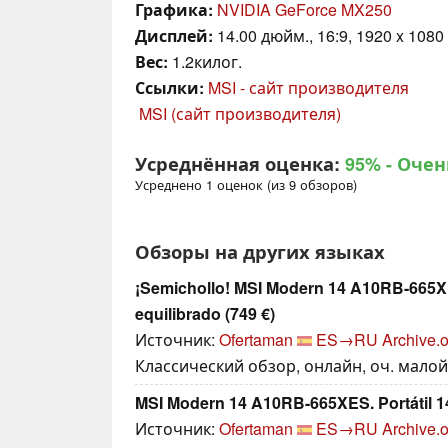
Графика:
NVIDIA GeForce MX250
Дисплей:
14.00 дюйм., 16:9, 1920 x 1080
Вес:
1.2килог.
Ссылки:
MSI - сайт производителя
MSI (сайт производителя)
Усреднённая оценка:
95%
- Очен
Усреднено 1 оценок (из 9 обзоров)
Обзоры на других языках
¡Semichollo! MSI Modern 14 A10RB-665XE
equilibrado (749 €)
Источник:
Ofertaman
ES→RU
Archive.o
Классический обзор, онлайн, оч. малой 
MSI Modern 14 A10RB-665XES. Portátil 14
Источник:
Ofertaman
ES→RU
Archive.o