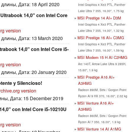
длины, Дата: 18 April 2020
Intel Graphics 4 Xe3 PTL, Panther
Lake Ultra 7 355, 16.00", 1.75 kg
trabook 14,0" con Intel Core
MSI Prestige 14 AI+ D3M
Intel Graphics 4 Xe3 PTL, Panther
rg version
Lake Ultra 7 355, 14.00", 1.32 kg
MSI Prestige 16 AI+ C3MG
длины, Дата: 13 March 2020
Intel Graphics 4 Xe3 PTL, Panther
abook 14,0" con Intel Core i5-
Lake Ultra 7 355, 16.00", 1.59 kg
MSI Modern 15 H AI C2HMG
rg version
Arc 140T, Arrow Lake Ultra 9 285H,
15.60", 1.9 kg
длины, Дата: 20 January 2020
MSI Prestige A16 AI+
ente y Silencioso!
A3HMG
rchive.org version
Radeon 890M, Strix / Gorgon Point
Ryzen AI 9 HX 370, 16.00", 2.02 kg
ины, Дата: 15 December 2019
MSI Venture A16 AI+
4,0" con Intel Core i5-10210U
A3HMG
Radeon 860M, Strix / Gorgon Point
Ryzen AI 7 350, 16.00", 1.9 kg
rg version
MSI Venture 14 AI A1MG