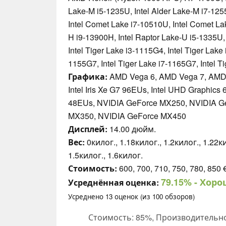
Lake-M i5-1235U, Intel Alder Lake-M i7-125
Intel Comet Lake i7-10510U, Intel Comet La
H i9-13900H, Intel Raptor Lake-U i5-1335U,
Intel Tiger Lake i3-1115G4, Intel Tiger Lake 
1155G7, Intel Tiger Lake i7-1165G7, Intel T
Графика:
AMD Vega 6, AMD Vega 7, AMD Ve
Intel Iris Xe G7 96EUs, Intel UHD Graphics
48EUs, NVIDIA GeForce MX250, NVIDIA G
MX350, NVIDIA GeForce MX450
Дисплей:
14.00 дюйм.
Вес:
0килог., 1.18килог., 1.2килог., 1.22ки
1.5килог., 1.6килог.
Стоимость:
600, 700, 710, 750, 780, 850 
79.15%
- Хоро
Усреднённая оценка:
Усреднено
13
оценок (из
100
обзоров)
Стоимость: 85%, Производительно