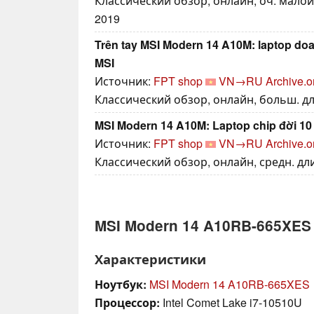
Классический обзор, онлайн, оч. малой
2019
Trên tay MSI Modern 14 A10M: laptop do
MSI
Источник:
FPT shop
VN→RU
Archive.o
Классический обзор, онлайн, больш. дл
MSI Modern 14 A10M: Laptop chip đời 10
Источник:
FPT shop
VN→RU
Archive.o
Классический обзор, онлайн, средн. дл
MSI Modern 14 A10RB-665XES
Характеристики
Ноутбук:
MSI Modern 14 A10RB-665XES
Процессор:
Intel Comet Lake i7-10510U