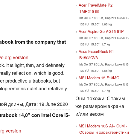
Acer TravelMate P2
TMP215-55
Iris Xe G7 80EUs, Raptor Lake-U i5-
1334U, 15.60", 1.63 kg
Acer Aspire Go AG15-51P
Iris Xe G7 80EUs, Raptor Lake-U i5-
trabook from the company that
1334U, 15.30", 1.7 kg
Asus ExpertBook B1
ve.org version
B1503CVA
It is light, thin, and definitely
Iris Xe G7 80EUs, Raptor Lake-U i5-
1335U, 15.60", 1.65 kg
eally reflect on, which is good.
MSI Modern 15 F13MG
er productive ultrabooks, but
Iris Xe G7 80EUs, Raptor Lake-U i5-
ptop remains quiet and relatively
1335U, 15.60", 1.7 kg
Они похожи: С таким
ой длины, Дата: 19 June 2020
же размером экрана
и/или весом
abook 14,0" con Intel Core i5-
MSI Modern 16S AI+ G3M -
rg version
Обзоры и характеристики