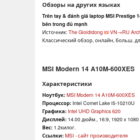
Обзоры на других языках
Trên tay & đánh giá laptop MSI Prestige 
bên trong đủ mạnh
Источник:
The Gioididong
VN→RU
Arch
Классический обзор, онлайн, больш. дл
MSI Modern 14 A10M-600XES
Характеристики
Ноутбук:
MSI Modern 14 A10M-600XES
Процессор:
Intel Comet Lake i5-10210U
Графика:
Intel UHD Graphics 620
Дисплей:
14.00 дюйм., 16:9, 1920 x 1080
Вес:
1.2килог.
Ссылки:
MSI - сайт производителя