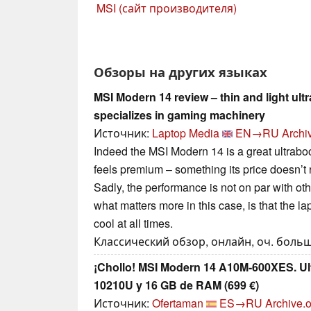
MSI (сайт производителя)
Обзоры на других языках
MSI Modern 14 review – thin and light ul
specializes in gaming machinery
Источник:
Laptop Media
EN→RU
Archi
Indeed the MSI Modern 14 is a great ultrabook. 
feels premium – something its price doesn’t r
Sadly, the performance is not on par with oth
what matters more in this case, is that the la
cool at all times.
Классический обзор, онлайн, оч. больш
¡Chollo! MSI Modern 14 A10M-600XES. Ultr
10210U y 16 GB de RAM (699 €)
Источник:
Ofertaman
ES→RU
Archive.o