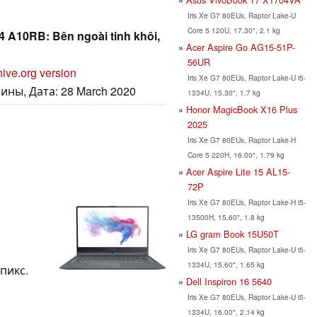
Iris Xe G7 80EUs, Raptor Lake-U
Core 5 120U, 17.30", 2.1 kg
14 A10RB: Bên ngoài tinh khôi,
Acer Aspire Go AG15-51P-
56UR
ive.org version
Iris Xe G7 80EUs, Raptor Lake-U i5-
ины, Дата: 28 March 2020
1334U, 15.30", 1.7 kg
Honor MagicBook X16 Plus
2025
Iris Xe G7 80EUs, Raptor Lake-H
Core 5 220H, 16.00", 1.79 kg
Acer Aspire Lite 15 AL15-
72P
Iris Xe G7 80EUs, Raptor Lake-H i5-
13500H, 15.60", 1.8 kg
LG gram Book 15U50T
Iris Xe G7 80EUs, Raptor Lake-U i5-
1334U, 15.60", 1.65 kg
 пикс.
Dell Inspiron 16 5640
Iris Xe G7 80EUs, Raptor Lake-U i5-
1334U, 16.00", 2.14 kg