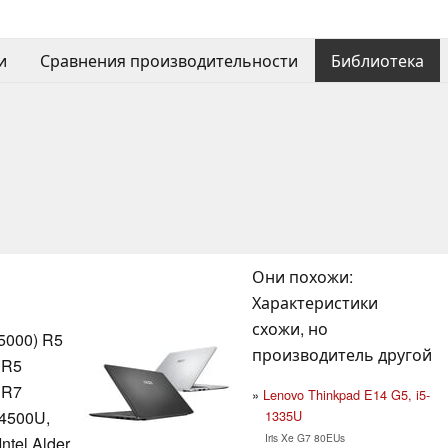
и
Сравнения производительности
Библиотека
Они похожи:
Характеристики
схожи, но
5000) R5
производитель другой
 R5
 R7
Lenovo Thinkpad E14 G5, i5-
1335U
 4500U,
Iris Xe G7 80EUs
tel Alder