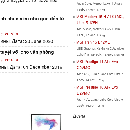
 длины, Дата: 12 November
Arc 8-Core, Meteor Lake-H Ultra 7
155H, 14.00", 1.7 kg
MSI Modern 15 H AI C1MG,
anh nhân siêu nhỏ gọn đến từ
Ultra 5 125H
Arc 7-Core, Meteor Lake-H Ultra 5
rg version
125H, 15.60", 1.9 kg
ины, Дата: 23 June 2020
MSI Thin 15 B12VE
UHD Graphics Xe G4 48EUs, Alder
 tuyệt vời cho văn phòng
Lake-P i5-12450H, 15.60", 1.86 kg
rg version
MSI Prestige 14 AI+ Evo
ины, Дата: 04 December 2019
C2VMG
Arc 140V, Lunar Lake Core Ultra 7
258V, 14.00", 1.7 kg
MSI Prestige 16 AI+ Evo
B2VMG
Arc 140V, Lunar Lake Core Ultra 9
288V, 16.00", 1.5 kg
Цены