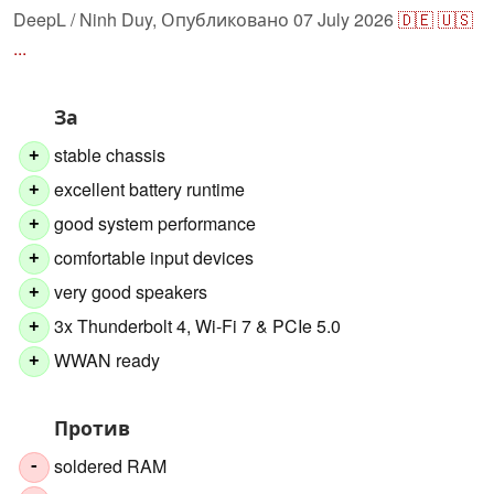
DeepL / Ninh Duy,
Опубликовано
07 July 2026
🇩🇪
🇺🇸
...
За
stable chassis
+
excellent battery runtime
+
good system performance
+
comfortable input devices
+
very good speakers
+
3x Thunderbolt 4, Wi-Fi 7 & PCIe 5.0
+
WWAN ready
+
Против
soldered RAM
-