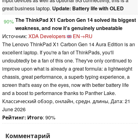
input devices as well as optional 5G connectivity, this is a
great business laptop.
Update: Battery life with OLED
The ThinkPad X1 Carbon Gen 14 solved its biggest
90%
weakness, and now it's genuinely unbeatable
Источник:
XDA Developers
EN→RU
The Lenovo ThinkPad X1 Carbon Gen 14 Aura Edition is an
excellent laptop. If you're a fan of ThinkPads, you'll
undoubtedly be a fan of this one. They've only continued to
improve upon what is already a great formula: a lightweight
chassis, great performance, a superb typing experience, a
screen that's easy on the eyes, now with better battery life
and a boost to performance thanks to Panther Lake.
Классический обзор, онлайн, средн. длины, Дата: 21
June 2026
Рейтинг:
Итого
: 90%
Комментарий