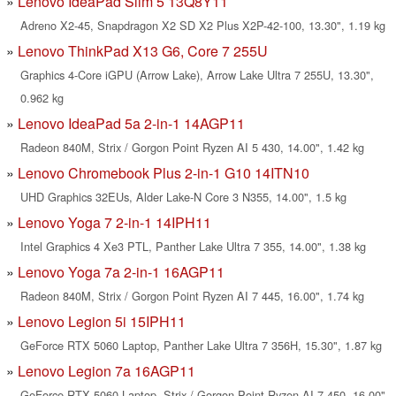
Lenovo IdeaPad Slim 5 13Q8Y11
Adreno X2-45, Snapdragon X2 SD X2 Plus X2P-42-100, 13.30", 1.19 kg
Lenovo ThinkPad X13 G6, Core 7 255U
Graphics 4-Core iGPU (Arrow Lake), Arrow Lake Ultra 7 255U, 13.30",
0.962 kg
Lenovo IdeaPad 5a 2-in-1 14AGP11
Radeon 840M, Strix / Gorgon Point Ryzen AI 5 430, 14.00", 1.42 kg
Lenovo Chromebook Plus 2-in-1 G10 14ITN10
UHD Graphics 32EUs, Alder Lake-N Core 3 N355, 14.00", 1.5 kg
Lenovo Yoga 7 2-in-1 14IPH11
Intel Graphics 4 Xe3 PTL, Panther Lake Ultra 7 355, 14.00", 1.38 kg
Lenovo Yoga 7a 2-in-1 16AGP11
Radeon 840M, Strix / Gorgon Point Ryzen AI 7 445, 16.00", 1.74 kg
Lenovo Legion 5i 15IPH11
GeForce RTX 5060 Laptop, Panther Lake Ultra 7 356H, 15.30", 1.87 kg
Lenovo Legion 7a 16AGP11
GeForce RTX 5060 Laptop, Strix / Gorgon Point Ryzen AI 7 450, 16.00",