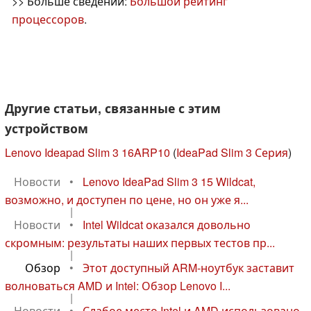
>> Больше сведений:
Большой рейтинг
процессоров
.
Другие статьи, связанные с этим
устройством
Lenovo Ideapad Slim 3 16ARP10
(
IdeaPad Slim 3 Серия
)
Новости
•
Lenovo IdeaPad Slim 3 15 Wildcat,
возможно, и доступен по цене, но он уже я...
|
Новости
•
Intel Wildcat оказался довольно
скромным: результаты наших первых тестов пр...
|
Обзор
•
Этот доступный ARM-ноутбук заставит
волноваться AMD и Intel: Обзор Lenovo I...
|
Новости
•
Слабое место Intel и AMD использовано