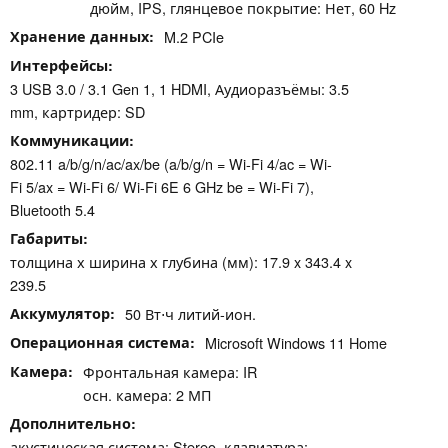
дюйм, IPS, глянцевое покрытие: Нет, 60 Hz
Хранение данных
M.2 PCIe
Интерфейсы
3 USB 3.0 / 3.1 Gen 1, 1 HDMI, Аудиоразъёмы: 3.5
mm, картридер: SD
Коммуникации
802.11 a/​b/​g/​n/​ac/​ax/​be (a/b/g/n = Wi-Fi 4/ac = Wi-
Fi 5/ax = Wi-Fi 6/ Wi-Fi 6E 6 GHz be = Wi-Fi 7),
Bluetooth 5.4
Габариты
толщина х ширина х глубина (мм): 17.9 x 343.4 x
239.5
Аккумулятор
50 Вт⋅ч литий-ион.
Операционная система
Microsoft Windows 11 Home
Камера
Фронтальная камера: IR
осн. камера: 2 МП
Дополнительно
акустическая система: Stereo, клавиатура: