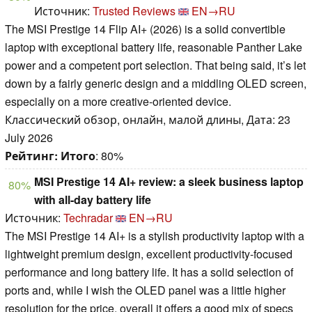
Источник:
Trusted Reviews
EN→RU
The MSI Prestige 14 Flip AI+ (2026) is a solid convertible
laptop with exceptional battery life, reasonable Panther Lake
power and a competent port selection. That being said, it’s let
down by a fairly generic design and a middling OLED screen,
especially on a more creative-oriented device.
Классический обзор, онлайн, малой длины, Дата: 23
July 2026
Рейтинг:
Итого
: 80%
MSI Prestige 14 AI+ review: a sleek business laptop
80%
with all-day battery life
Источник:
Techradar
EN→RU
The MSI Prestige 14 AI+ is a stylish productivity laptop with a
lightweight premium design, excellent productivity-focused
performance and long battery life. It has a solid selection of
ports and, while I wish the OLED panel was a little higher
resolution for the price, overall it offers a good mix of specs