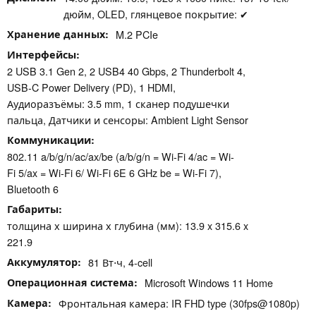
дюйм, OLED, глянцевое покрытие: ✔
Хранение данных
M.2 PCIe
Интерфейсы
2 USB 3.1 Gen 2, 2 USB4 40 Gbps, 2 Thunderbolt 4,
USB-C Power Delivery (PD), 1 HDMI,
Аудиоразъёмы: 3.5 mm, 1 сканер подушечки
пальца, Датчики и сенсоры: Ambient Light Sensor
Коммуникации
802.11 a/​b/​g/​n/​ac/​ax/​be (a/b/g/n = Wi-Fi 4/ac = Wi-
Fi 5/ax = Wi-Fi 6/ Wi-Fi 6E 6 GHz be = Wi-Fi 7),
Bluetooth 6
Габариты
толщина х ширина х глубина (мм): 13.9 x 315.6 x
221.9
Аккумулятор
81 Вт⋅ч, 4-cell
Операционная система
Microsoft Windows 11 Home
Камера
Фронтальная камера: IR FHD type (30fps@1080p)