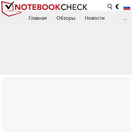
Главная
Обзоры
Новости
...
Сравнения производительности
Библиотека
Поиск обзора
Контакты