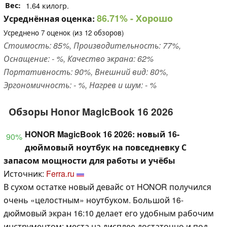
Вес
1.64 килогр.
86.71%
- Хорошо
Усреднённая оценка:
Усреднено
7
оценок (из
12
обзоров)
Стоимость: 85%, Производительность: 77%,
Оснащение: - %, Качество экрана: 62%
Портативность: 90%, Внешний вид: 80%,
Эргономичность: - %, Нагрев и шум: - %
Обзоры Honor MagicBook 16 2026
HONOR MagicBook 16 2026: новый 16-
90%
дюймовый ноутбук на повседневку С
запасом мощности для работы и учёбы
Источник:
Ferra.ru
В сухом остатке новый девайс от HONOR получился
очень «целостным» ноутбуком. Большой 16-
дюймовый экран 16:10 делает его удобным рабочим
инструментом: места на дисплее достаточно и под