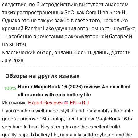
следствие, по быстродействию выступает аналогом
таких распространенных SoC, как Core Ultra 5 125H.
Однако это не так уж важно в свете того, насколько
кремний Panther Lake улучшил автономность ноутбука
— особенно в сочетании с аккумуляторной батареей
на 80 Вт⋅ч.
Классический обзор, онлайн, больш. длины, Дата: 16
July 2026
Обзоры на других языках
Honor MagicBook 16 (2026) review: An excellent
100%
all-rounder with epic battery life
Источник:
Expert Reviews
EN→RU
If you’re after a well-made, stylish and reasonably affordable
general-purpose 16in laptop, then the new MagicBook 16 is
very hard to beat. Key strengths are the excellent build
quality, superb battery life, unusually solid keyboard and the