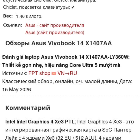
Chiclet, подсветка клавиатуры: ✔
Вес
1.46 килогр.
Ссылки
Asus - сайт производителя
Asus (сайт производителя)
Обзоры Asus Vivobook 14 X1407AA
Đánh giá laptop Asus Vivobook 14 X1407AA-LY360W:
Thiết kế gọn nhẹ, hiệu năng Core Ultra 5 mượt mà
Источник:
FPT shop
VN→RU
Классический обзор, онлайн, оч. малой длины, Дата:
15 May 2026
Комментарий
Intel Intel Graphics 4 Xe3 PTL
: Intel Graphics 4 Xe3 - это
интегрированная графическая карта в SoC Пантер
Лейк с 4 ядрами Xe3 (32 EU / 512 ALU), 4 ядрами