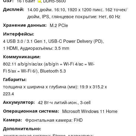
ОЗУ
16 Гбайт
, DDR5-5600
Дисплей
14.00 дюйм. 16:10, 1920 x 1200 пикс. 162 точек/
дюйм, IPS, глянцевое покрытие: Нет, 60 Hz
Хранение данных
M.2 PCIe
Интерфейсы
4 USB 3.0 / 3.1 Gen 1, USB-C Power Delivery (PD),
1 HDMI, Аудиоразъёмы: 3.5 mm
Коммуникации
802.11 a/b/g/n/ac/ax (a/b/g/n = Wi-Fi 4/ac = Wi-
Fi 5/ax = Wi-Fi 6/), Bluetooth 5.3
Габариты
толщина х ширина х глубина (мм): 19.9 x 315.2 x
223.4
Аккумулятор
42 Вт⋅ч литий-ион., 3-cell
Операционная система
Microsoft Windows 11 Home
Камера
Фронтальная камера: FHD
Дополнительно
акустическая система: Stereo, клавиатура: