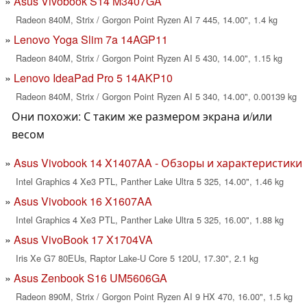
Asus Vivobook S14 M3407GA
Radeon 840M, Strix / Gorgon Point Ryzen AI 7 445, 14.00", 1.4 kg
Lenovo Yoga Slim 7a 14AGP11
Radeon 840M, Strix / Gorgon Point Ryzen AI 5 430, 14.00", 1.15 kg
Lenovo IdeaPad Pro 5 14AKP10
Radeon 840M, Strix / Gorgon Point Ryzen AI 5 340, 14.00", 0.00139 kg
Они похожи: С таким же размером экрана и/или
весом
Asus Vivobook 14 X1407AA - Обзоры и характеристики
Intel Graphics 4 Xe3 PTL, Panther Lake Ultra 5 325, 14.00", 1.46 kg
Asus Vivobook 16 X1607AA
Intel Graphics 4 Xe3 PTL, Panther Lake Ultra 5 325, 16.00", 1.88 kg
Asus VivoBook 17 X1704VA
Iris Xe G7 80EUs, Raptor Lake-U Core 5 120U, 17.30", 2.1 kg
Asus Zenbook S16 UM5606GA
Radeon 890M, Strix / Gorgon Point Ryzen AI 9 HX 470, 16.00", 1.5 kg