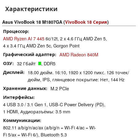
Характеристики
Asus VivoBook 18 M1807GA (
VivoBook 18 Серия
)
Процессор
AMD Ryzen AI 7 445
6c/12t, 2 x 4.6 ГГц AMD Zen 5,
4 x 3.4 ГГц AMD Zen 5c, Gorgon Point
Графический адаптер
AMD Radeon 840M
ОЗУ
32 Гбайт
, DDR5
Дисплей
18.00 дюйм. 16:10, 1920 x 1200 пикс. 126 точек/
дюйм, IPS, глянцевое покрытие: Нет, 144 Hz
Хранение данных
M.2 PCIe
Интерфейсы
4 USB 3.0 / 3.1 Gen 1, USB-C Power Delivery (PD),
1 HDMI, Аудиоразъёмы: 3.5 mm
Коммуникации
802.11 a/b/g/n/ac/ax (a/b/g/n = Wi-Fi 4/ac = Wi-
Fi 5/ax = Wi-Fi 6/), Bluetooth 5.3