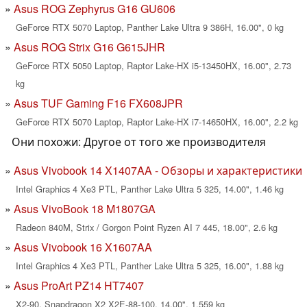
Asus ROG Zephyrus G16 GU606
GeForce RTX 5070 Laptop, Panther Lake Ultra 9 386H, 16.00", 0 kg
Asus ROG Strix G16 G615JHR
GeForce RTX 5050 Laptop, Raptor Lake-HX i5-13450HX, 16.00", 2.73
kg
Asus TUF Gaming F16 FX608JPR
GeForce RTX 5070 Laptop, Raptor Lake-HX i7-14650HX, 16.00", 2.2 kg
Они похожи: Другое от того же производителя
Asus Vivobook 14 X1407AA - Обзоры и характеристики
Intel Graphics 4 Xe3 PTL, Panther Lake Ultra 5 325, 14.00", 1.46 kg
Asus VivoBook 18 M1807GA
Radeon 840M, Strix / Gorgon Point Ryzen AI 7 445, 18.00", 2.6 kg
Asus Vivobook 16 X1607AA
Intel Graphics 4 Xe3 PTL, Panther Lake Ultra 5 325, 16.00", 1.88 kg
Asus ProArt PZ14 HT7407
X2-90, Snapdragon X2 X2E-88-100, 14.00", 1.559 kg