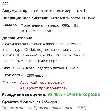
220
Аккумулятор
73 Вт⋅ч литий-полимерн., 4-cell
Операционная система
Microsoft Windows 11 Home
Камера
Фронтальная камера: 1080p + IR
осн. камера: 2 МП
Дополнительно
акустическая система: 4-speaker sound system,
клавиатура: Chiclet, подсветка клавиатуры: ✔,
250W PSU, ArmouryCrate, Xbox PC Game Pass (3-
month), 24 мес. гарантии в Европе
Вес
1.568 килогр., адаптер питания: 724 г
Стоимость
3299 евро
Ссылки
Asus - сайт производителя
Asus (сайт производителя)
92.48%
- Очень хорошо
Усреднённая оценка:
Усреднено
4
оценок (из
8
обзоров)
Стоимость: - %, Производительность: 90%,