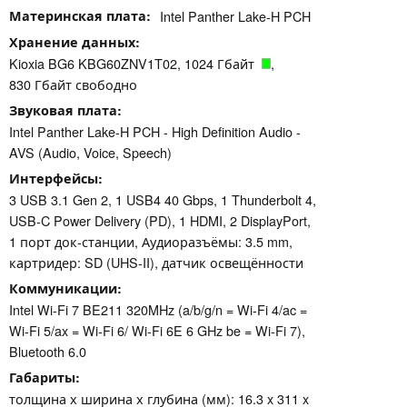
Материнская плата
Intel Panther Lake-H PCH
Хранение данных
Kioxia BG6 KBG60ZNV1T02, 1024 Гбайт
,
830 Гбайт свободно
Звуковая плата
Intel Panther Lake-H PCH - High Definition Audio -
AVS (Audio, Voice, Speech)
Интерфейсы
3 USB 3.1 Gen 2, 1 USB4 40 Gbps, 1 Thunderbolt 4,
USB-C Power Delivery (PD), 1 HDMI, 2 DisplayPort,
1 порт док-станции, Аудиоразъёмы: 3.5 mm,
картридер: SD (UHS-II), датчик освещённости
Коммуникации
Intel Wi-Fi 7 BE211 320MHz (a/b/g/n = Wi-Fi 4/ac =
Wi-Fi 5/ax = Wi-Fi 6/ Wi-Fi 6E 6 GHz be = Wi-Fi 7),
Bluetooth 6.0
Габариты
толщина х ширина х глубина (мм): 16.3 x 311 x