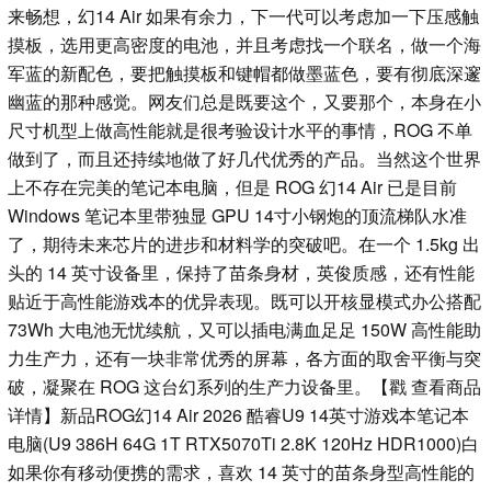
来畅想，幻14 Air 如果有余力，下一代可以考虑加一下压感触
摸板，选用更高密度的电池，并且考虑找一个联名，做一个海
军蓝的新配色，要把触摸板和键帽都做墨蓝色，要有彻底深邃
幽蓝的那种感觉。网友们总是既要这个，又要那个，本身在小
尺寸机型上做高性能就是很考验设计水平的事情，ROG 不单
做到了，而且还持续地做了好几代优秀的产品。当然这个世界
上不存在完美的笔记本电脑，但是 ROG 幻14 Air 已是目前
Windows 笔记本里带独显 GPU 14寸小钢炮的顶流梯队水准
了，期待未来芯片的进步和材料学的突破吧。在一个 1.5kg 出
头的 14 英寸设备里，保持了苗条身材，英俊质感，还有性能
贴近于高性能游戏本的优异表现。既可以开核显模式办公搭配
73Wh 大电池无忧续航，又可以插电满血足足 150W 高性能助
力生产力，还有一块非常优秀的屏幕，各方面的取舍平衡与突
破，凝聚在 ROG 这台幻系列的生产力设备里。【戳 查看商品
详情】新品ROG幻14 Air 2026 酷睿U9 14英寸游戏本笔记本
电脑(U9 386H 64G 1T RTX5070Ti 2.8K 120Hz HDR1000)白
如果你有移动便携的需求，喜欢 14 英寸的苗条身型高性能的