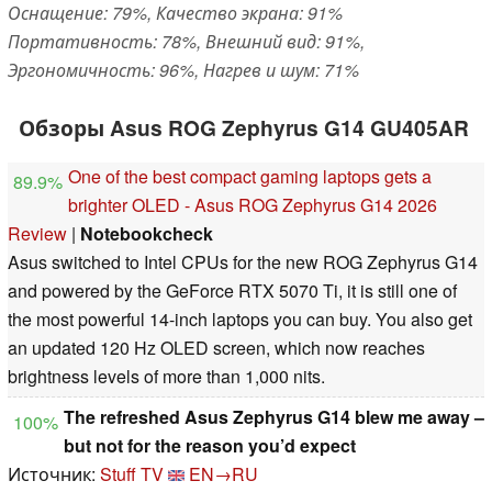
Оснащение: 79%, Качество экрана: 91%
Портативность: 78%, Внешний вид: 91%,
Эргономичность: 96%, Нагрев и шум: 71%
Обзоры Asus ROG Zephyrus G14 GU405AR
One of the best compact gaming laptops gets a
89.9%
brighter OLED - Asus ROG Zephyrus G14 2026
Review
|
Notebookcheck
Asus switched to Intel CPUs for the new ROG Zephyrus G14
and powered by the GeForce RTX 5070 Ti, it is still one of
the most powerful 14-inch laptops you can buy. You also get
an updated 120 Hz OLED screen, which now reaches
brightness levels of more than 1,000 nits.
The refreshed Asus Zephyrus G14 blew me away –
100%
but not for the reason you’d expect
Источник:
Stuff TV
EN→RU