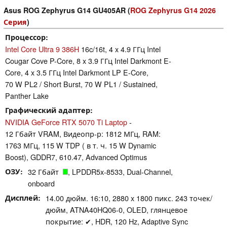
Asus ROG Zephyrus G14 GU405AR (
ROG Zephyrus G14 2026
Серия
)
Процессор
Intel Core Ultra 9 386H
16c/16t, 4 x 4.9 ГГц Intel
Cougar Cove P-Core, 8 x 3.9 ГГц Intel Darkmont E-
Core, 4 x 3.5 ГГц Intel Darkmont LP E-Core,
70 W PL2 / Short Burst, 70 W PL1 / Sustained,
Panther Lake
Графический адаптер
NVIDIA GeForce RTX 5070 Ti Laptop
-
12 Гбайт VRAM, Видеопр-р: 1812 МГц, RAM:
1763 МГц, 115 W TDP ( в т. ч. 15 W Dynamic
Boost), GDDR7, 610.47, Advanced Optimus
ОЗУ
32 Гбайт
, LPDDR5x-8533, Dual-Channel,
onboard
Дисплей
14.00 дюйм. 16:10, 2880 x 1800 пикс. 243 точек/
дюйм, ATNA40HQ06-0, OLED, глянцевое
покрытие: ✔, HDR, 120 Hz, Adaptive Sync