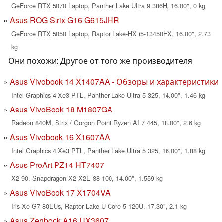
GeForce RTX 5070 Laptop, Panther Lake Ultra 9 386H, 16.00", 0 kg
Asus ROG Strix G16 G615JHR
GeForce RTX 5050 Laptop, Raptor Lake-HX i5-13450HX, 16.00", 2.73
kg
Они похожи: Другое от того же производителя
Asus Vivobook 14 X1407AA - Обзоры и характеристики
Intel Graphics 4 Xe3 PTL, Panther Lake Ultra 5 325, 14.00", 1.46 kg
Asus VivoBook 18 M1807GA
Radeon 840M, Strix / Gorgon Point Ryzen AI 7 445, 18.00", 2.6 kg
Asus Vivobook 16 X1607AA
Intel Graphics 4 Xe3 PTL, Panther Lake Ultra 5 325, 16.00", 1.88 kg
Asus ProArt PZ14 HT7407
X2-90, Snapdragon X2 X2E-88-100, 14.00", 1.559 kg
Asus VivoBook 17 X1704VA
Iris Xe G7 80EUs, Raptor Lake-U Core 5 120U, 17.30", 2.1 kg
Asus Zenbook A16 UX3607