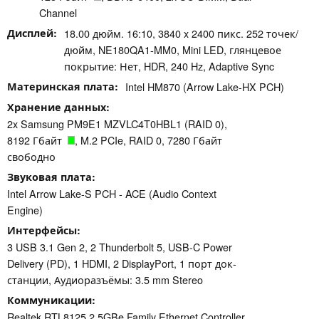
Channel
Дисплей
18.00 дюйм. 16:10, 3840 x 2400 пикс. 252 точек/
дюйм, NE180QA1-MM0, Mini LED, глянцевое
покрытие: Нет, HDR, 240 Hz, Adaptive Sync
Материнская плата
Intel HM870 (Arrow Lake-HX PCH)
Хранение данных
2x Samsung PM9E1 MZVLC4T0HBL1 (RAID 0),
8192 Гбайт
, M.2 PCIe, RAID 0, 7280 Гбайт
свободно
Звуковая плата
Intel Arrow Lake-S PCH - ACE (Audio Context
Engine)
Интерфейсы
3 USB 3.1 Gen 2, 2 Thunderbolt 5, USB-C Power
Delivery (PD), 1 HDMI, 2 DisplayPort, 1 порт док-
станции, Аудиоразъёмы: 3.5 mm Stereo
Коммуникации
Realtek RTL8125 2.5GBe Family Ethernet Controller