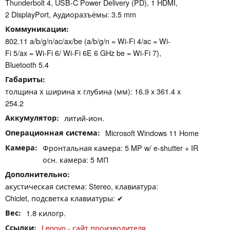
Thunderbolt 4, USB-C Power Delivery (PD), 1 HDMI,
2 DisplayPort, Аудиоразъёмы: 3.5 mm
Коммуникации
802.11 a/​b/​g/​n/​ac/​ax/​be (a/b/g/n = Wi-Fi 4/ac = Wi-
Fi 5/ax = Wi-Fi 6/ Wi-Fi 6E 6 GHz be = Wi-Fi 7),
Bluetooth 5.4
Габариты
толщина х ширина х глубина (мм): 16.9 x 361.4 x
254.2
Аккумулятор
литий-ион.
Операционная система
Microsoft Windows 11 Home
Камера
Фронтальная камера: 5 MP w/ e-shutter + IR
осн. камера: 5 МП
Дополнительно
акустическая система: Stereo, клавиатура:
Chiclet, подсветка клавиатуры: ✔
Вес
1.8 килогр.
Ссылки
Lenovo - сайт производителя