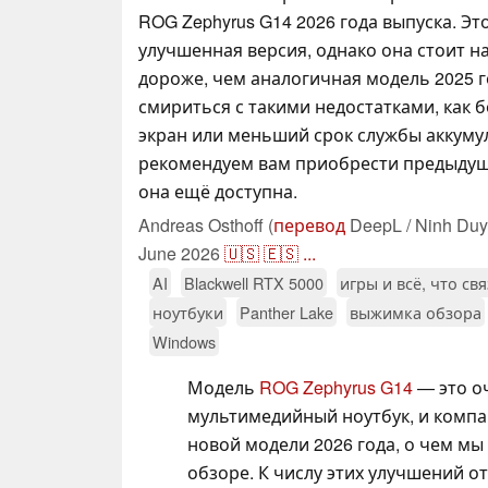
ROG Zephyrus G14 2026 года выпуска. Эт
улучшенная версия, однако она стоит н
дороже, чем аналогичная модель 2025 г
смириться с такими недостатками, как 
экран или меньший срок службы аккуму
рекомендуем вам приобрести предыдущ
она ещё доступна.
Andreas Osthoff (
перевод
DeepL / Ninh Duy
June 2026
🇺🇸
🇪🇸
...
AI
Blackwell RTX 5000
игры и всё, что св
ноутбуки
Panther Lake
выжимка обзора
Windows
Модель
ROG Zephyrus G14
— это о
мультимедийный ноутбук, и компа
новой модели 2026 года, о чем м
обзоре. К числу этих улучшений 