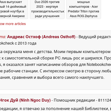
Asus выпускает
Duo 2026 против
мощных
вый 14-дюймовый
2023 - жертвуя
компьютеров - Acer
гровой ноутбук в
производительностью
Predator Triton против
еверной Америке
ради улучшения
Asus ROG Zephyrus
без GeForce RTX
многозадачности
G14 и Razer Blade 14
10
ow more articles
5080
15 May 2026
May 2026
13 January 2026
ста
:
Андреас Остхоф (Andreas Osthoff)
- Ведущий редакт
okcheck
c 2013 года
а окружала меня с детства. Моим первым компьютером
 к самостоятельной сборке PC лишь рос и ширился. Про
, я оказался занят написанием обзоров для Notebookche
е рабочие станции. С интересом смотрю в сторону любы
вания, сравнения и выбора всего самого наилучшего.
Нгок Дуй (Ninh Ngoc Duy)
- Помощник редакции
- 81112
едакции, я отвечаю за пополнение нашей Библиотеки, 