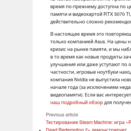
время по-прежнему доступна по це
памяти и видеокартой RTX 5070 Ti
действительно сложно рекомендов
В настоящее время это повторяющ
только компанией Asus. На цены н
кризис на рынке памяти, и мы на
в то время как новые продукты з
улучшения или даже уступают по 
частности, игровые ноутбуки нахо
компания Nvidia не выпустила но
начале года (за исключением неда
видеопамяти). Если вас интересуе
наш подробный обзор
для получе
Previous article
Тестирование Steam Machine: игра «
Dead Redemption 2» демонстрирует