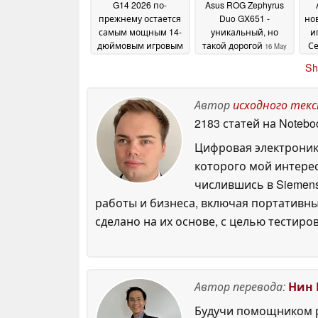
G14 2026 по-
Asus ROG Zephyrus
прежнему остается
Duo GX651 -
но
самым мощным 14-
уникальный, но
и
дюймовым игровым
такой дорогой
С
16 May
ноутбуком благодаря
2026
Sh
видеокарте RTX 5070
Ti
21 June 2026
Автор
исходного тек
2183 статей на Notebo
Цифровая электроник
которого мой интерес
числившись в Siemens
работы и бизнеса, включая портативны
сделано на их основе, с целью тестиро
Автор перевода:
Нин 
Будучи помощником р