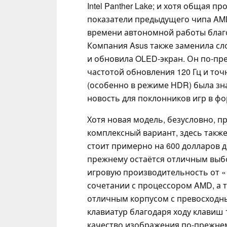
Intel Panther Lake; и хотя общая 
показатели предыдущего чипа AM
времени автономной работы благ
Компания Asus также заменила сл
и обновила OLED-экран. Он по-пр
частотой обновления 120 Гц и точ
(особенно в режиме HDR) была зн
новость для поклонников игр в ф
Хотя новая модель, безусловно, п
комплексный вариант, здесь также
стоит примерно на 600 долларов д
прежнему остаётся отличным выбо
игровую производительность от « 
сочетании с процессором AMD, а 
отличным корпусом с превосходн
клавиатур благодаря ходу клавиш 1
качество изображения по-прежнем