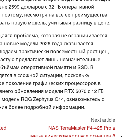
не 2599 долларов с 32 ГБ оперативной
, поэтому, несмотря на все её преимущества,
ать новую модель, учитывая разницу в цене.
аяся проблема, которая не ограничивается
а новые модели 2026 года сказывается
блюдаем практически повсеместный рост цен,
ачастую предлагают лишь незначительные
объёмам оперативной памяти и SSD. В
дятся в сложной ситуации, поскольку
вое поколение графических процессоров в
внего обновления модели RTX 5070 с 12 ГБ
т модель ROG Zephyrus G14, ознакомьтесь с
ния более подробной информации.
Next article
Red
NAS TerraMaster F4-425 Pro в
металлическом корпусе оснащён 8