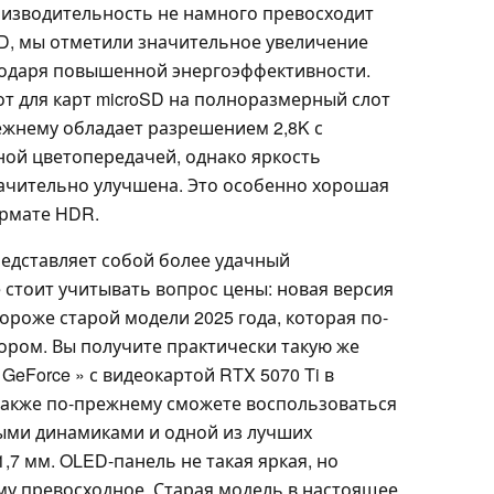
производительность не намного превосходит
D, мы отметили значительное увеличение
одаря повышенной энергоэффективности.
от для карт microSD на полноразмерный слот
ежнему обладает разрешением 2,8K с
ной цветопередачей, однако яркость
ачительно улучшена. Это особенно хорошая
ормате HDR.
редставляет собой более удачный
 стоит учитывать вопрос цены: новая версия
ороже старой модели 2025 года, которая по-
ром. Вы получите практически такую же
GeForce » с видеокартой RTX 5070 Ti в
также по-прежнему сможете воспользоваться
ыми динамиками и одной из лучших
,7 мм. OLED-панель не такая яркая, но
у превосходное. Старая модель в настоящее