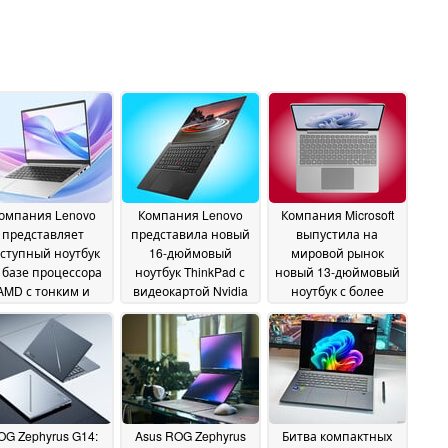
омпания Lenovo
Компания Lenovo
Компания Microsoft
представляет
представила новый
выпустила на
ступный ноутбук
16-дюймовый
мировой рынок
 базе процессора
ноутбук ThinkPad с
новый 13-дюймовый
AMD с тонким и
видеокартой Nvidia
ноутбук с более
гким корпусом
GeForce RTX 5070
низкой стартовой
26
объемом 12 ГБ и 64
ценой
June 2026
24 June 2026
ГБ оперативной
памяти LPCAMM2
25
June 2026
OG Zephyrus G14:
Asus ROG Zephyrus
Битва компактных