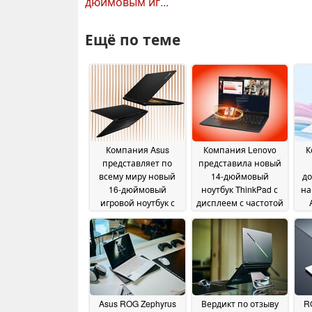
дюймовым иг...
Ещё по теме
Компания Asus
Компания Lenovo
К
представляет по
представила новый
всему миру новый
14-дюймовый
до
16-дюймовый
ноутбук ThinkPad с
на
игровой ноутбук с
дисплеем с частотой
дисплеем с частотой
обновления 120 Гц и
ле
обновления 165 Гц и
двумя слотами для
видеокартами
SSD-накопителей
26
мощностью 85 Вт
26
June 2026
June 2026
Asus ROG Zephyrus
Вердикт по отзыву
R