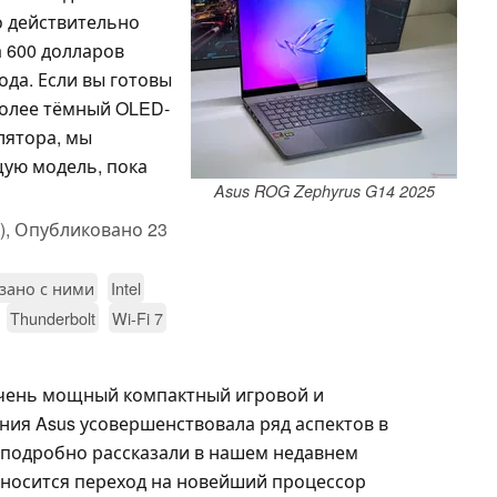
о действительно
а 600 долларов
ода. Если вы готовы
более тёмный OLED-
лятора, мы
ую модель, пока
Asus ROG Zephyrus G14 2025
),
Опубликовано
23
язано с ними
Intel
Thunderbolt
Wi-Fi 7
чень мощный компактный игровой и
ния Asus усовершенствовала ряд аспектов в
ы подробно рассказали в нашем недавнем
относится переход на новейший процессор