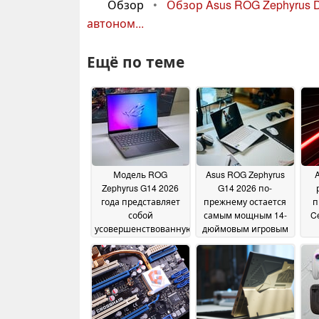
Обзор
•
Обзор Asus ROG Zephyrus 
автоном...
Ещё по теме
Модель ROG
Asus ROG Zephyrus
Zephyrus G14 2026
G14 2026 по-
года представляет
прежнему остается
п
собой
самым мощным 14-
C
усовершенствованную
дюймовым игровым
версию, однако
ноутбуком благодаря
модель 2025 года,
видеокарте RTX 5070
которая стоит на 600
Ti
21 June 2026
долларов дешевле,
по-прежнему
остается очень