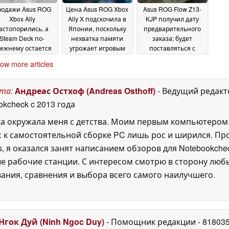
родажи Asus ROG
Цена Asus ROG Xbox
Asus ROG Flow Z13-
Xbox Ally
Ally X подскочила в
KJP получил дату
астопорились, а
Японии, поскольку
предварительного
Steam Deck по-
нехватка памяти
заказа; будет
ежнему остается
угрожает игровым
поставляться с
едпочтительным
портативным
бесплатной копией
ow more articles
портативным
компьютерам
игры Death Stranding
16
ровым ПК
2 для ПК
19 February
February 2026
15 February 2026
2026
ста
:
Андреас Остхоф (Andreas Osthoff)
- Ведущий редакт
okcheck
c 2013 года
а окружала меня с детства. Моим первым компьютером
 к самостоятельной сборке PC лишь рос и ширился. Про
, я оказался занят написанием обзоров для Notebookche
е рабочие станции. С интересом смотрю в сторону любы
вания, сравнения и выбора всего самого наилучшего.
Нгок Дуй (Ninh Ngoc Duy)
- Помощник редакции
- 81803