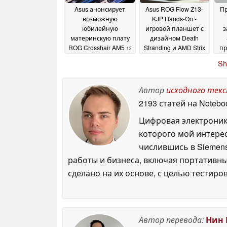
хорошим выбором
23
Asus анонсирует
Asus ROG Flow Z13-
П
June 2026
возможную
KJP Hands-On -
юбилейную
игровой планшет с
з
материнскую плату
дизайном Death
ROG Crosshair AM5
Stranding и AMD Strix
пр
12
Halo
пр
May 2026
26 February 2026
Sh
иг
Автор
исходного тек
2193 статей на Notebo
Цифровая электроник
которого мой интерес
числившись в Siemens
работы и бизнеса, включая портативны
сделано на их основе, с целью тестиро
Автор перевода:
Нин 