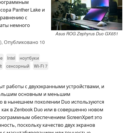
программным
ора Panther Lake и
сравнению с
таты немного
Asus ROG Zephyrus Duo GX651
),
Опубликовано
10
ce
Intel
ноутбуки
t
сенсорный
Wi-Fi 7
т работы с двухэкранными устройствами, и
ольшим основным и меньшим
о в нынешнем поколении Duo используются
 как в Zenbook Duo или в совершенно новом
 программным обеспечением ScreenXpert это
ность, поскольку качество двух экранов
ем с масштабированием или точностью