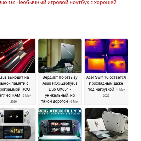
Duo 16: Необычный игровой ноутбук с хорошей
Asus выходит на
Вердикт по отзыву
Acer Swift 16 остается
рынок памяти с
Asus ROG Zephyrus
прохладным даже
рограммой ROG
Duo GX651 -
под нагрузкой
14 May
ertified RAM
уникальный, но
16 May
2026
такой дорогой
2026
16 May
2026