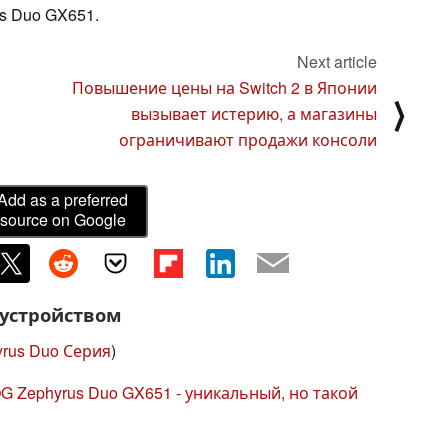
s Duo GX651.
Next article
Повышение цены на Switch 2 в Японии
⟩
вызывает истерию, а магазины
ограничивают продажи консоли
Add as a preferred
source on Google
 устройством
rus Duo Серия
)
G Zephyrus Duo GX651 - уникальный, но такой