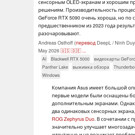
сенсорным OLED-экранам и хорошим 
решениям. Производительность процесс
GeForce RTX 5090 очень хороша, но по 
предшественником из 2023 года резуль
разочаровывают.
Andreas Osthoff (
перевод
DeepL / Ninh Duy
May 2026
🇺🇸
🇩🇪
...
AI
Blackwell RTX 5000
видеокарты GeFor
Panther Lake
выжимка обзора
Thunderbol
Windows
Компания Asus имеет большой опы
первые модели были оснащены б
дополнительным экранами. Однак
два одинаковых сенсорных экрана,
ROG Zephyrus Duo
. В сочетании с
значительно улучшает многозадач
идентично и не возникает пробл