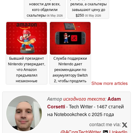
новости для всех,
релиза, а скальперы
кого обделили
завышают цену до
скальперы
$250
06 May 2026
05 May 2026
Бывший президент
Служба поддержки
Nintendo утверждает,
Nintendo дает
что Amazon
рекомендации по
предъявлял
аккумулятору Switch
незаконные
2, чтобы продлить
Show more articles
требования, перед
срок службы и
запуском Switch 2
остановить вздутие
напряженность
Автор
исходного текста
:
Adam
01 May 2026
усилилась
02 May 2026
Corsetti
- Tech Writer
- 1467 статей
на Notebookcheck
c 2025 года
contact me via:
@ACorsTechWriter
,
LinkedIn