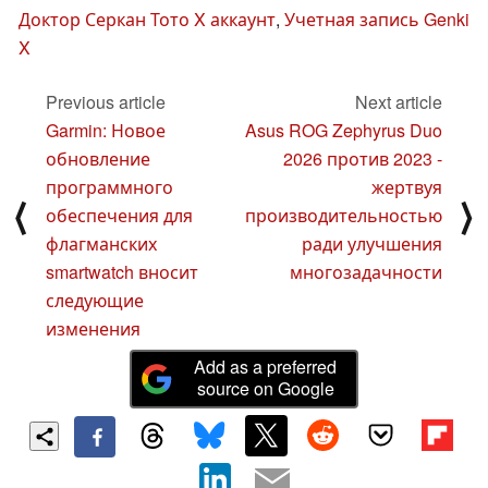
Доктор Серкан Тото X аккаунт
,
Учетная запись Genki
X
Previous article
Next article
Garmin: Новое
Asus ROG Zephyrus Duo
обновление
2026 против 2023 -
программного
жертвуя
⟨
⟩
обеспечения для
производительностью
флагманских
ради улучшения
smartwatch вносит
многозадачности
следующие
изменения
Add as a preferred
source on Google