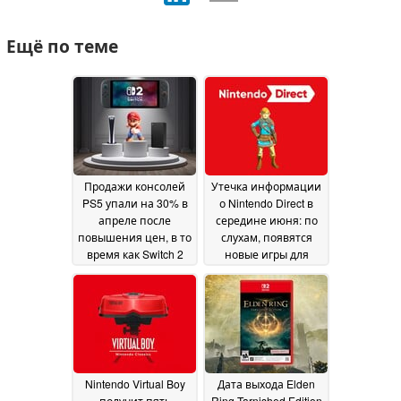
Ещё по теме
Продажи консолей
Утечка информации
PS5 упали на 30% в
о Nintendo Direct в
апреле после
середине июня: по
повышения цен, в то
слухам, появятся
время как Switch 2
новые игры для
доминирует
Switch 2 от первого
20 May
лица
2026
20 May 2026
Nintendo Virtual Boy
Дата выхода Elden
получит пять
Ring Tarnished Edition