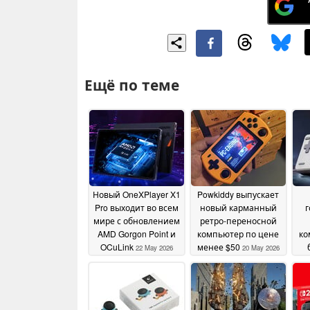
Ещё по теме
Новый OneXPlayer X1
Powkiddy выпускает
Pro выходит во всем
новый карманный
мире с обновлением
ретро-переносной
AMD Gorgon Point и
компьютер по цене
ко
OCuLink
менее $50
22 May 2026
20 May 2026
отв