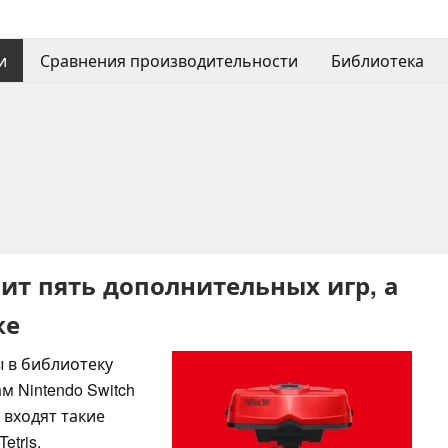
и
Сравнения производительности
Библиотека
учит пять дополнительных игр, а
же
ы в библиотеку
м Nintendo Switch
р входят такие
etris.