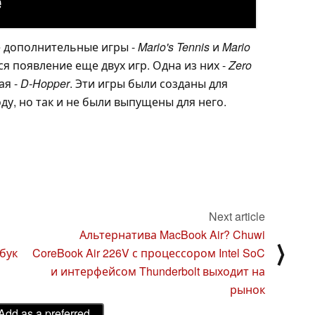
е дополнительные игры -
Mario's Tennis
и
Mario
ся появление еще двух игр. Одна из них -
Zero
гая -
D-Hopper
. Эти игры были созданы для
оду, но так и не были выпущены для него.
Next article
Альтернатива MacBook Air? Chuwi
⟩
бук
CoreBook Air 226V с процессором Intel SoC
и интерфейсом Thunderbolt выходит на
рынок
Add as a preferred