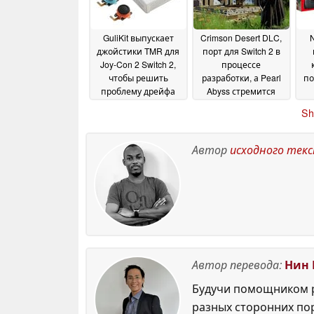
GuliKit выпускает
Crimson Desert DLC,
N
джойстики TMR для
порт для Switch 2 в
Joy-Con 2 Switch 2,
процессе
чтобы решить
разработки, а Pearl
п
проблему дрейфа
Abyss стремится
стиков
расширить игру
15 May 2026
14
Sh
May 2026
Автор
исходного тек
Автор перевода:
Нин 
Будучи помощником р
разных сторонних по