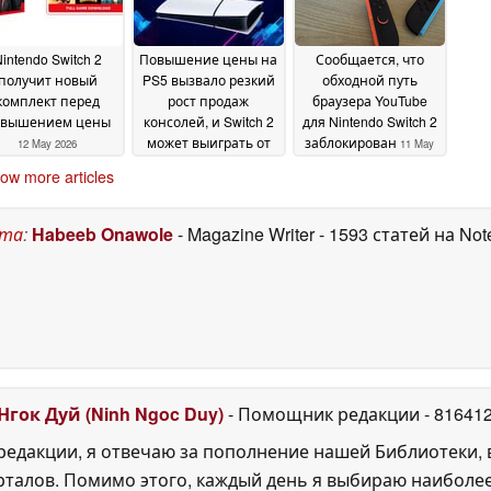
intendo Switch 2
Повышение цены на
Сообщается, что
получит новый
PS5 вызвало резкий
обходной путь
комплект перед
рост продаж
браузера YouTube
овышением цены
консолей, и Switch 2
для Nintendo Switch 2
может выиграть от
заблокирован
12 May 2026
11 May
этого
12 May 2026
2026
ow more articles
ста
:
Habeeb Onawole
- Magazine Writer
- 1593 статей на No
Нгок Дуй (Ninh Ngoc Duy)
- Помощник редакции
- 81641
едакции, я отвечаю за пополнение нашей Библиотеки, 
рталов. Помимо этого, каждый день я выбираю наиболе