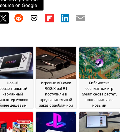
source on Google
Новый
Игровые AR-очки
Библиотека
горизонтальный
ROG Xreal R1
бесплатных игр
карманный
поступили в
Steam снова растет,
мпьютер Ayaneo -
предварительный
пополняясь все
более дешевый
заказ с заоблачной
новыми
ет на Pocket Micro
ценой
дополнениями
17 May 2026
17 May
Classic
20 May 2026
2026