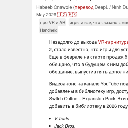
Habeeb Onawole (
перевод
DeepL / Ninh Du
May 2026
🇺🇸
🇪🇸
...
про VR и AR
игры и всё, что связано с н
Handheld
Незадолго до выхода
VR-гарнитура 
2, стало известно, что игры для у
Еще в феврале на старте продаж б
обещано, что в будущем к ним доб
обещание, выпустив пять дополни
Видеоанонс на канале YouTube под
добавлены в библиотеку игр, досту
Switch Online + Expansion Pack. Эт
добавить в библиотеку в 2026 год
V-Tetris
Jack Bros.