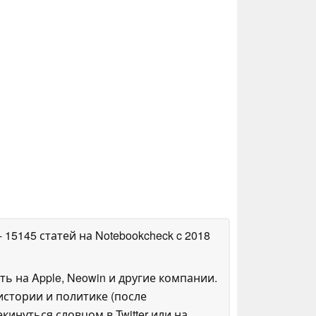
- 15145 статей на Notebookcheck
c 2018
ть на Apple, Neowin и другие компании.
стории и политике (после
инуться словцом в Twitter или на