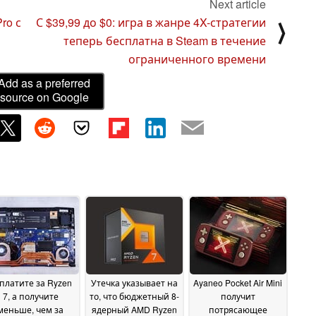
Next article
ro с
С $39,99 до $0: игра в жанре 4X-стратегии
⟩
теперь бесплатна в Steam в течение
ограниченного времени
Add as a preferred
source on Google
платите за Ryzen
Утечка указывает на
Ayaneo Pocket Air Mini
7, а получите
то, что бюджетный 8-
получит
меньше, чем за
ядерный AMD Ryzen
потрясающее