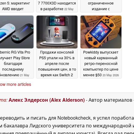
zen 5: маркетинг
7 7700X3D находится
ограниченное
AMD вводит
в разработке
издание с
22 May
покупателей в
предустановленными
2026
аблуждение
классическими
28 May
аркадными играми
2026
22 May 2026
bernic RG Vita Pro
Продажи консолей
Powkiddy выпускает
лучает Play Store
PS5 упали на 30% в
новый карманный
благодаря
апреле после
ретро-переносной
последнему
повышения цен, в то
компьютер по цене
бновлению
время как Switch 2
менее $50
21 May
20 May 2026
доминирует
2026
20 May
ow more articles
2026
ста
:
Алекс Элдерсон (Alex Alderson)
- Автор материалов
ереводить и писать для Notebookcheck, я успел поработа
 бакалавра Лидского университета по международной и
ения превращённый в диплом юриста). Всегда рад перек