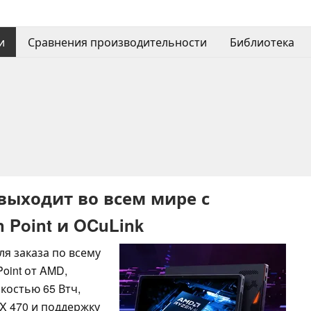
и
Сравнения производительности
Библиотека
 выходит во всем мире с
Point и OCuLink
ля заказа по всему
oint от AMD,
костью 65 Втч,
X 470 и поддержку