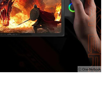
ⓘ One-Netbook