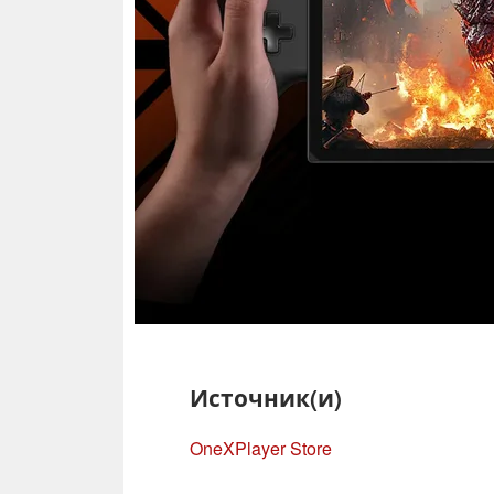
Источник(и)
OneXPlayer Store