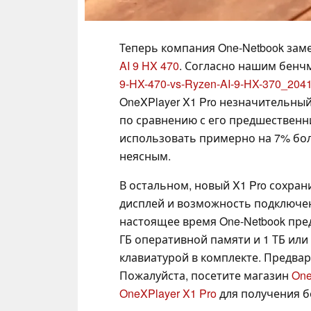
Теперь компания One-Netbook за
AI 9 HX 470
. Согласно нашим бен
9-HX-470-vs-Ryzen-AI-9-HX-370_2041
OneXPlayer X1 Pro незначительны
по сравнению с его предшественн
использовать примерно на 7% бо
неясным.
В остальном, новый X1 Pro сохран
дисплей и возможность подключен
настоящее время One-Netbook пред
ГБ оперативной памяти и 1 ТБ или 
клавиатурой в комплекте. Предвар
Пожалуйста, посетите магазин
One
OneXPlayer X1 Pro
для получения 