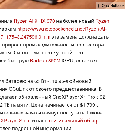
ⓘ One-Netbook
менила
Ryzen AI 9 HX 370
на более новый
Ryzen
чмаркам
https://www.notebookcheck.net/Ryzen-AI-
7_17543.247596.0.html
эта замена должна дать
й прирост производительности процессора
иком. Сможет ли новое устройство
лее быструю
Radeon 890M
iGPU, остается
ил батарею на 65 Втч, 10,95-дюймовый
ия OCuLink от своего предшественника. В
лагает обновленный OneXPlayer X1 Pro с 32
2 ТБ памяти. Цена начинается от $1 799 с
ительные заказы начнут поступать 1 июня.
XPlayer Store
и наш
оригинальный обзор
более подробной информации.