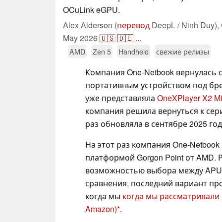
OCuLink eGPU.
Alex Alderson (
перевод
DeepL / Ninh Duy),
May 2026
🇺🇸
🇩🇪
...
AMD
Zen 5
Handheld
свежие релизы
Компания One-Netbook вернулась 
портативным устройством под бре
уже представляла
OneXPlayer X2 Mi
компания решила вернуться к сери
раз обновляла в сентябре 2025 го
На этот раз компания One-Netbook 
платформой Gorgon Point от AMD. 
возможностью выбора между APU Int
сравнения, последний вариант пр
когда мы
когда мы рассматривали 
Amazon)
.