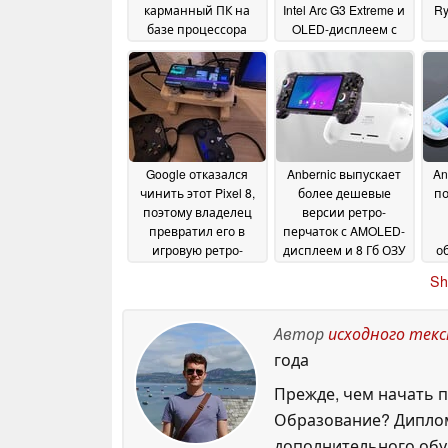
карманный ПК на
Intel Arc G3 Extreme и
Ry
базе процессора
OLED-дисплеем с
Ryzen AI Max+ 388 с
частотой 144 Гц
28
поддержкой
з
May 2026
OpenClaw будет
поставляться с
объемом
оперативной
памяти до 64 ГБ,
Google отказался
Anbernic выпускает
An
опциональной
чинить этот Pixel 8,
более дешевые
по
системой
поэтому владелец
версии ретро-
жидкостного
превратил его в
перчаток с AMOLED-
охлаждения и
игровую ретро-
дисплеем и 8 Гб ОЗУ
о
производительностью
консоль
21 May 2026
21 May 2026
ИИ на ур
14 June 2026
Sh
Автор
исходного тек
года
Прежде, чем начать п
Образование? Диплом
дополнительного обуч