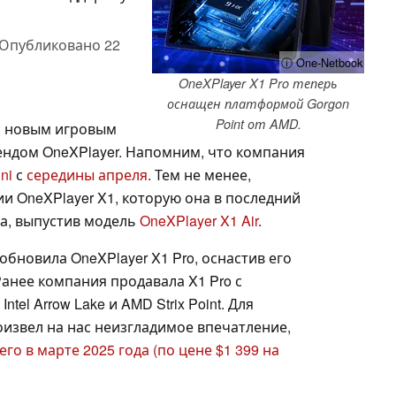
Опубликовано
22
ⓘ One-Netbook
OneXPlayer X1 Pro теперь
оснащен платформой Gorgon
Point от AMD.
с новым игровым
ндом OneXPlayer. Напомним, что компания
ni
с
середины апреля
. Тем не менее,
и OneXPlayer X1, которую она в последний
да, выпустив модель
OneXPlayer X1 Air
.
обновила OneXPlayer X1 Pro, оснастив его
Ранее компания продавала X1 Pro с
el Arrow Lake и AMD Strix Point. Для
оизвел на нас неизгладимое впечатление,
его в марте 2025 года
(по цене $1 399 на