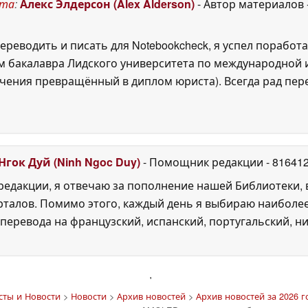
ста
:
Алекс Элдерсон (Alex Alderson)
- Автор материалов
ереводить и писать для Notebookcheck, я успел поработа
 бакалавра Лидского университета по международной и
ения превращённый в диплом юриста). Всегда рад перек
Нгок Дуй (Ninh Ngoc Duy)
- Помощник редакции
- 81641
едакции, я отвечаю за пополнение нашей Библиотеки, 
рталов. Помимо этого, каждый день я выбираю наиболе
перевода на французский, испанский, португальский, ни
'
сты и Новости
>
Новости
>
Архив новостей
>
Архив новостей за 2026 г