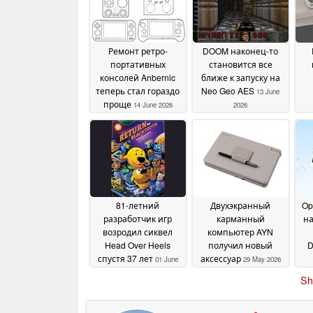
Ремонт ретро-
DOOM наконец-то
портативных
становится все
консолей Anbernic
ближе к запуску на
теперь стал гораздо
Neo Geo AES
13 June
проще
14 June 2026
2026
м
вс
81-летний
Двухэкранный
Op
разработчик игр
карманный
на
возродил сиквел
компьютер AYN
Head Over Heels
получил новый
D
спустя 37 лет
аксессуар
01 June
29 May 2026
эк
2026
Sh