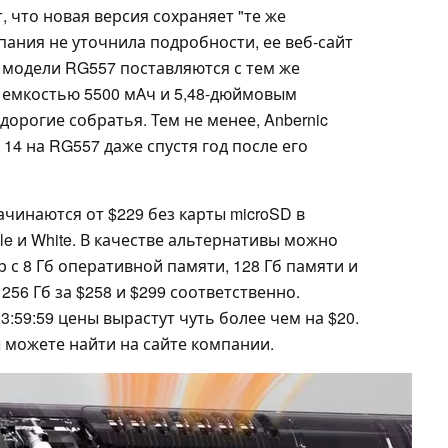
, что новая версия сохраняет "те же
ания не уточнила подробности, ее веб-сайт
 модели RG557 поставляются с тем же
й емкостью 5500 мАч и 5,48-дюймовым
дорогие собратья. Тем не менее, Anbernic
14 на RG557 даже спустя год после его
чинаются от $229 без карты microSD в
ple и White. В качестве альтернативы можно
с 8 Гб оперативной памяти, 128 Гб памяти и
56 Гб за $258 и $299 соответственно.
23:59:59 цены вырастут чуть более чем на $20.
можете найти на сайте компании.