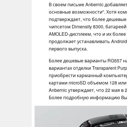
В своем письме Anbernic добавляет
основные возможности". Хотя комп
подтверждает, что более дешевые
чипсетом Dimensity 8300, батарее
AMOLED-дисплеем, что и их более 
продолжает устанавливать Android 
первого выпуска.
Более дешевые варианты RG557 на
вариантах отделки Transparent Pur
приобрести карманный компьютер 
картами microSD объемом 128 или 2
Anbernic утверждает, что 22 мая в 
Более подробную информацию Вы 