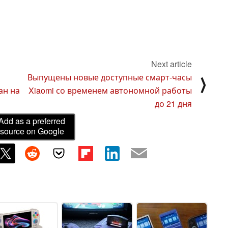
Next article
Выпущены новые доступные смарт-часы
⟩
ан на
Xiaomi со временем автономной работы
до 21 дня
Add as a preferred
source on Google