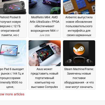
Retroid Pocket 6
ModRetro M64: AMD
Anbernic выпустила
получил новую
Artix UltraScale+ FPGA
новое обновление
версию с 12 ГБ
обеспечивает
пользовательского
оперативной
возрождение N64
интерфейса для
07
памяти, но с
своих карманных
June 2026
еньшим объёмом
компьютеров RG XX
троенной памяти
06 June 2026
13 June 2026
po Pad 6 выходит
Asus может
Steam Machine/Frame:
 рынок с 144 Гц и
представить новый
Замечены новые
процессорами
портативный
поставки
imensity 9500 по
компьютер на
оборудования - и что
цене,
выставке Computex
они могут означать
вивалентной $515
2026
25 May 2026
22 May 2026
ow more articles
25 May 2026