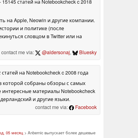
- 15145 статей на Notebookcheck
c 2018
ть на Apple, Neowin и другие компании.
стории и политике (после
инуться словцом в Twitter или на
contact me via:
@aldersonaj
,
Bluesky
2 статей на Notebookcheck
c 2008 года
в которой собраны обзоры с самых
е интересные материалы Notebookcheck
дерландский и другие языки.
contact me via:
Facebook
од, 05 месяц
> Anbernic выпускает более дешевые