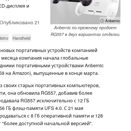
ED-дисплея и
ⓘ Anbernic
Опубликовано
21
Anbernic по-прежнему продает
RG557 в двух вариантах отделки.
etro
Handheld
 новых портативных устройств компанией
го месяца компания начала глобальные
ледними портативными устройствами Anbernic
$159 на Amazon), выпущенные в конце марта.
з своих старых портативных компьютеров,
ти, она обновила RG557, добавив более
родавала RG557 исключительно с 12 ГБ
6 ГБ флэш-памяти UFS 4.0. С 21 мая
одаваться с 8 Гб оперативной памяти и 128
т "более доступной начальной версией".