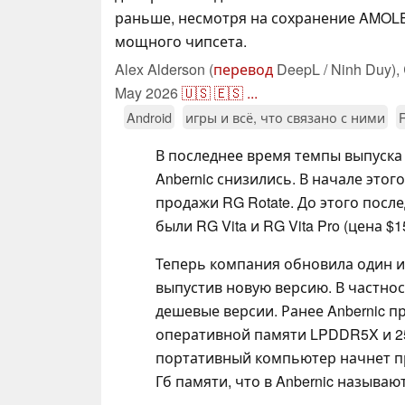
раньше, несмотря на сохранение AMOL
мощного чипсета.
Alex Alderson (
перевод
DeepL / Ninh Duy),
May 2026
🇺🇸
🇪🇸
...
Android
игры и всё, что связано с ними
R
В последнее время темпы выпуска
Anbernic снизились. В начале это
продажи RG Rotate. До этого пос
были RG Vita и RG Vita Pro (цена 
Теперь компания обновила один и
выпустив новую версию. В частнос
дешевые версии. Ранее Anbernic п
оперативной памяти LPDDR5X и 25
портативный компьютер начнет пр
Гб памяти, что в Anbernic называю