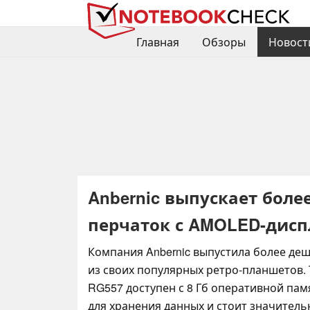
Главная
Обзоры
Новост
Anbernic выпускает боле
перчаток с AMOLED-дисп
Компания Anbernic выпустила более де
из своих популярных ретро-планшетов. 
RG557 доступен с 8 Гб оперативной пам
для хранения данных и стоит значитель