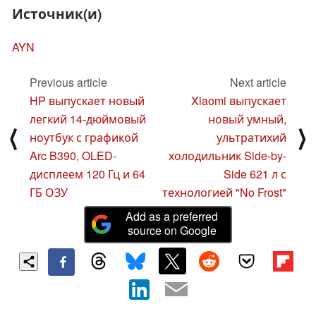
Источник(и)
AYN
Previous article
Next article
HP выпускает новый
Xiaomi выпускает
легкий 14-дюймовый
новый умный,
⟨
⟩
ноутбук с графикой
ультратихий
Arc B390, OLED-
холодильник Side-by-
дисплеем 120 Гц и 64
Side 621 л с
ГБ ОЗУ
технологией "No Frost"
Add as a preferred
source on Google