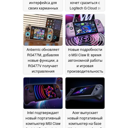
интерфейса для
хочет сразиться с
своих карманных
Logitech G Cloud
31
компьютеров RG XX
May 2026
06 June 2026
Anbernic обновляет
Новые подробности
RG477M, добавляя
о MSI Claw 8: время
новые функции, а
автономной работы
RG477V получает
и игровая
исправления
производительность
ошибок
30 May 2026
29 May 2026
Intel подтверждает
Acer выпускает
новый портативный
новый портативный
компьютер MSI Claw
компьютер на базе