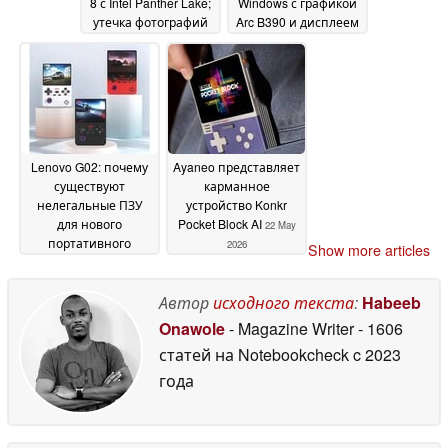
8 с Intel Panther Lake;
Windows с графикой
утечка фотографий
Arc B390 и дисплеем
показывает
120 Гц
28 May 2026
радикальный
дизайн
29 May 2026
Lenovo G02: почему
Ayaneo представляет
существуют
карманное
нелегальные ПЗУ
устройство Konkr
для нового
Pocket Block AI
22 May
портативного
2026
Show more articles
компьютера в стиле
Game Boy
28 May 2026
Автор
исходного текста
:
Habeeb
Onawole
- Magazine Writer
- 1606
статей на Notebookcheck
c 2023
года