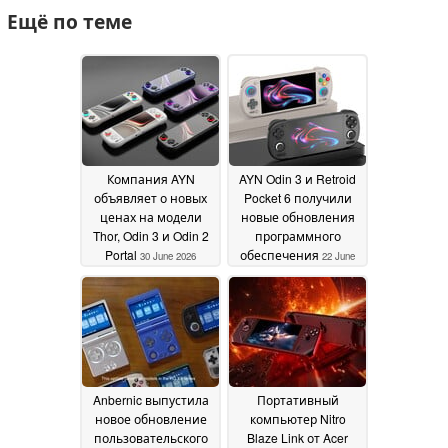
Ещё по теме
Компания AYN
AYN Odin 3 и Retroid
объявляет о новых
Pocket 6 получили
ценах на модели
новые обновления
Thor, Odin 3 и Odin 2
программного
Portal
обеспечения
30 June 2026
22 June
2026
Anbernic выпустила
Портативный
новое обновление
компьютер Nitro
пользовательского
Blaze Link от Acer