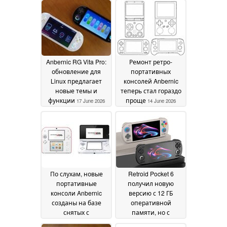
Anbernic RG Vita Pro:
Ремонт ретро-
обновление для
портативных
Linux предлагает
консолей Anbernic
новые темы и
теперь стал гораздо
функции
проще
17 June 2026
14 June 2026
По слухам, новые
Retroid Pocket 6
портативные
получил новую
консоли Anbernic
версию с 12 ГБ
созданы на базе
оперативной
снятых с
памяти, но с
производства
меньшим объёмом