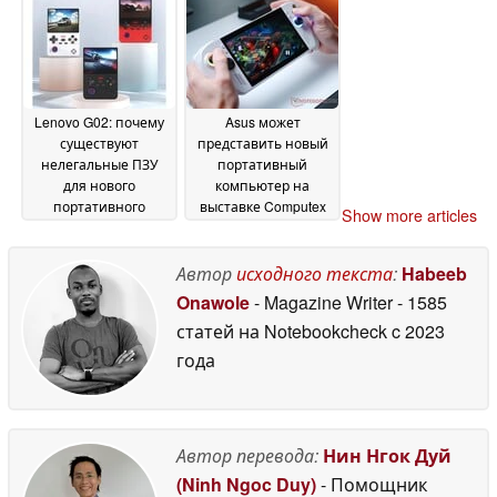
700 нит и
жидкостным
охлаждением
28 May
2026
Lenovo G02: почему
Asus может
существуют
представить новый
нелегальные ПЗУ
портативный
для нового
компьютер на
портативного
выставке Computex
Show more articles
компьютера в стиле
2026
25 May 2026
Game Boy
28 May 2026
Автор
исходного текста
:
Habeeb
Onawole
- Magazine Writer
- 1585
статей на Notebookcheck
c 2023
года
Автор перевода:
Нин Нгок Дуй
(Ninh Ngoc Duy)
- Помощник