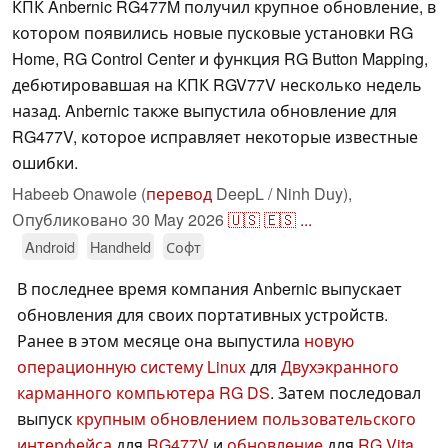
КПК Anbernic RG477M получил крупное обновление, в
котором появились новые пусковые установки RG
Home, RG Control Center и функция RG Button Mapping,
дебютировавшая на КПК RGV77V несколько недель
назад. Anbernic также выпустила обновление для
RG477V, которое исправляет некоторые известные
ошибки.
Habeeb Onawole (
перевод
DeepL / Ninh Duy),
Опубликовано
30 May 2026
🇺🇸
🇪🇸
...
Android
Handheld
Софт
В последнее время компания Anbernic выпускает
обновления для своих портативных устройств.
Ранее в этом месяце она выпустила
новую
операционную систему Linux
для
Двухэкранного
карманного компьютера RG DS
. Затем последовал
выпуск
крупным обновлением пользовательского
интерфейса
для
RG477V
и
обновление
для
RG Vita