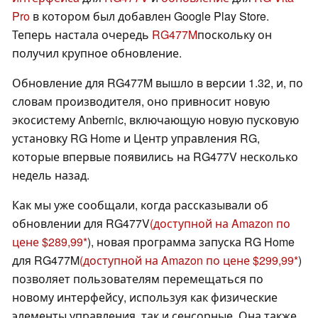
Pro
в котором был добавлен Google Play Store.
Теперь настала очередь
RG477M
поскольку он
получил крупное обновление.
Обновление для RG477M вышло в версии 1.32, и, по
словам производителя, оно привносит новую
экосистему Anbernic, включающую новую пусковую
установку RG Home и Центр управления RG,
которые впервые появились на RG477V несколько
недель назад.
Как мы уже сообщали, когда рассказывали об
обновлении для RG477V
(доступной на Amazon по
цене $289,99
), новая программа запуска RG Home
для RG477M
(доступной на Amazon по цене $299,99
)
позволяет пользователям перемещаться по
новому интерфейсу, используя как физические
элементы управления, так и сенсорные. Она также