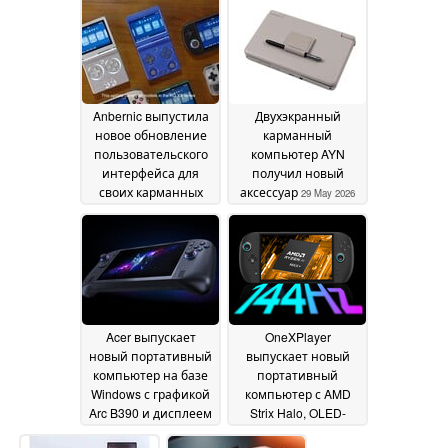
моделей Nintendo
встроенной памяти
14
June 2026
13 June 2026
Anbernic выпустила
Двухэкранный
новое обновление
карманный
пользовательского
компьютер AYN
интерфейса для
получил новый
своих карманных
аксессуар
29 May 2026
компьютеров RG XX
06 June 2026
Acer выпускает
OneXPlayer
новый портативный
выпускает новый
компьютер на базе
портативный
Windows с графикой
компьютер с AMD
Arc B390 и дисплеем
Strix Halo, OLED-
120 Гц
дисплеем с яркостью
28 May 2026