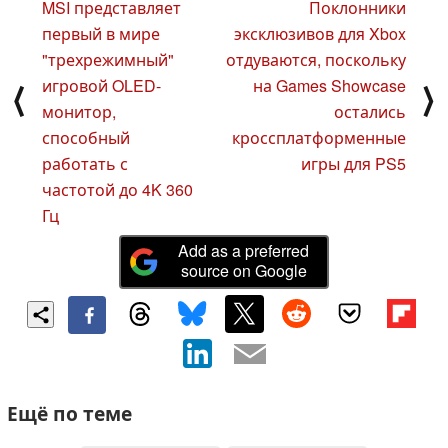
MSI представляет
Поклонники
первый в мире
эксклюзивов для Xbox
"трехрежимный"
отдуваются, поскольку
игровой OLED-
на Games Showcase
⟨
⟩
монитор,
остались
способный
кроссплатформенные
работать с
игры для PS5
частотой до 4K 360
Гц
Add as a preferred
source on Google
Ещё по теме