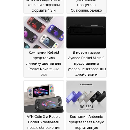
консоли с экраном
процессор
формата 4:3 и
Qualcomm, однако
поддержкой
это не чип
технологии « Android
Snapdragon
25 June 2026
» по стартовой цене
229 долларов
26 June
2026
Компания Retroid
В новом тизере
представила
Ayaneo Pocket Micro 2
линейку цветов для
представлены
Pocket Nova
усовершенствованные
23 June
джойстики и
2026
эргономичный
дизайн
23 June 2026
AYN Odin 3 и Retroid
Компания Anbernic
Pocket 6 получили
представляет новую
новые обновления
портативную