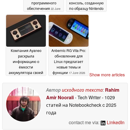
программного
консоль, созданную
обеспечения
по образцу Nintendo
22 June
Switch Lite
2026
19 June 2026
Компания Ayaneo
Anbernic RG Vita Pro:
раскрыла
обновление для
информацию о
Linux предлагает
ёмкости
новые темы и
аккумулятора своей
функции
17 June 2026
Show more articles
будущей компактной
портативной
консоли
Автор
исходного текста
:
Rahim
18 June 2026
Amir Noorali
- Tech Writer
- 1029
статей на Notebookcheck
c 2025
года
contact me via:
LinkedIn