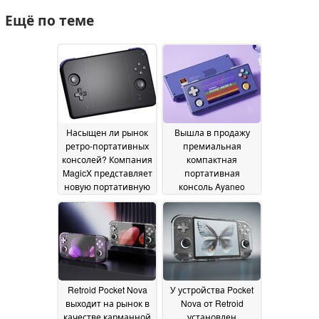
Ещё по теме
Насыщен ли рынок
Вышла в продажу
ретро-портативных
премиальная
консолей? Компания
компактная
MagicX представляет
портативная
новую портативную
консоль Ayaneo
консоль,
Pocket Micro 2 по
напоминающую 2DS
стартовой цене 239
долларов
05 July 2026
27 June 2026
Retroid Pocket Nova
У устройства Pocket
выходит на рынок в
Nova от Retroid
качестве карманной
установлен